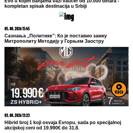
07. 08. 2026 07:00
"Pretio mi je ubistvom, 5 godina sam ćutao, ali više
neću" Car razvezao o Kristijanu Goluboviću kao
nikada ranije!
VIDEO
03. 08. 2026 07:31
25.000 kupaca već kupuje uz PerSu Extra. A ti? Saznaj
više