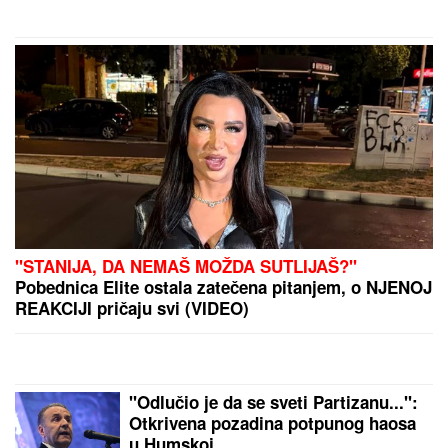
by Aklamator
RHMZ: I ovi delovi zemlje
su na udaru
PREPORUKA ZA VAS
"IMAO JE NAPADE, TREBALO SE IZBORITI SA TIM"
Pevačica zbog unuka sa autizmom otišla da živi na
selo, pa morala da donese najtežu odluku: "Postao
je agresivan"