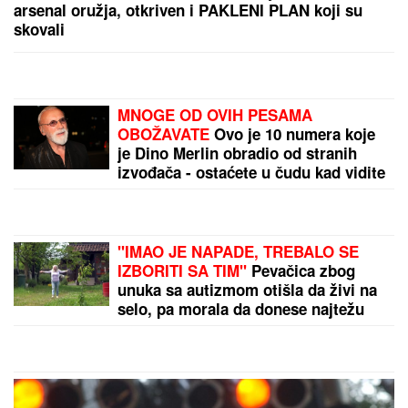
Dok se ostatak Srbije topi, ovde će vam trebati
jakna: Razlika u temperaturi je i do 15 stepeni
PREMINUO MUŠKARAC NA BAZENU NA
KOŠUTNjAKU: Hitna pomoć odmah reagovala
by Aklamator
PREPORUKA ZA VAS