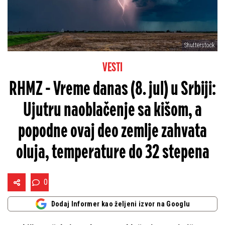
Shutterstock
VESTI
RHMZ - Vreme danas (8. jul) u Srbiji:
Ujutru naoblačenje sa kišom, a
popodne ovaj deo zemlje zahvata
oluja, temperature do 32 stepena
0
Dodaj Informer kao željeni izvor na Googlu