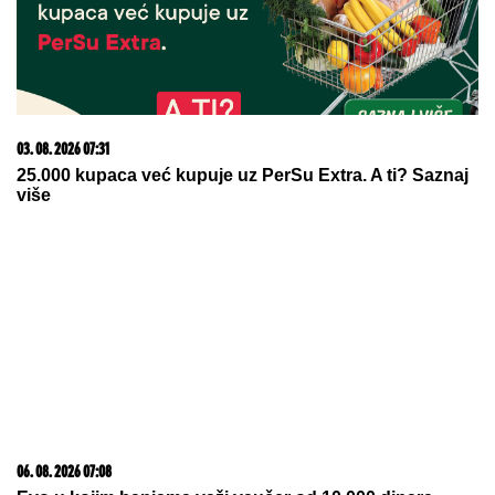
07. 08. 2026 06:56
PREŽIVEO HANIBALA I PAD RIMSKOG CARSTVA:
Džinovski sunđer star 2.300 godina umro u modernom
dobu od misteriozne bolesti!