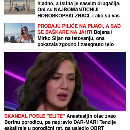
dečake, pred smrt donela neočekivanu odluku
"OLOŠI JEDNI, MONSTRUMI"
Aneli
udarila na Mustafu i Mevlidu, on se
uključio u program uživo - usledio
skandal, evo šta joj je poručio
Asminov otac
Velika Britanija donela paklenu
odluku: Rusijo, spremi se!