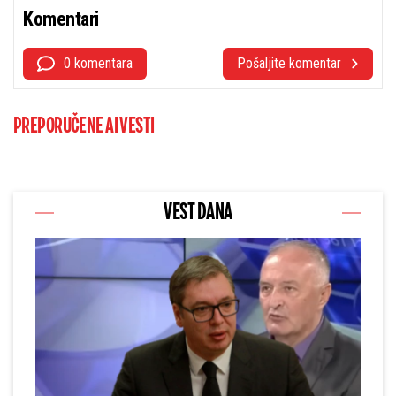
Komentari
0 komentara
Pošaljite komentar
PREPORUČENE AI VESTI
VEST DANA