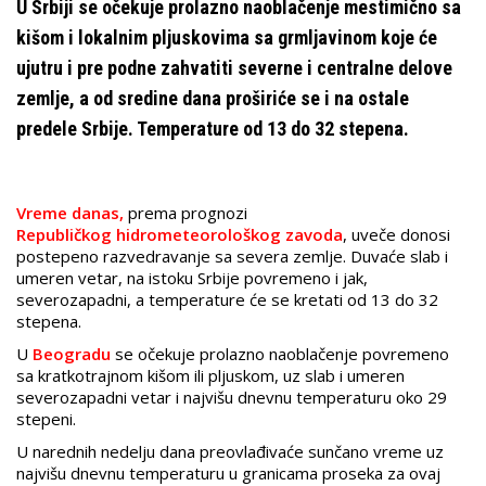
U Srbiji se očekuje prolazno naoblačenje mestimično sa
kišom i lokalnim pljuskovima sa grmljavinom koje će
ujutru i pre podne zahvatiti severne i centralne delove
zemlje, a od sredine dana proširiće se i na ostale
predele Srbije. Temperature od 13 do 32 stepena.
Vreme danas,
prema prognozi
Republičkog hidrometeorološkog zavoda
, uveče donosi
postepeno razvedravanje sa severa zemlje. Duvaće slab i
umeren vetar, na istoku Srbije povremeno i jak,
severozapadni, a temperature će se kretati od 13 do 32
stepena.
U
Beogradu
se očekuje prolazno naoblačenje povremeno
sa kratkotrajnom kišom ili pljuskom, uz slab i umeren
severozapadni vetar i najvišu dnevnu temperaturu oko 29
stepeni.
U narednih nedelju dana preovlađivaće sunčano vreme uz
najvišu dnevnu temperaturu u granicama proseka za ovaj