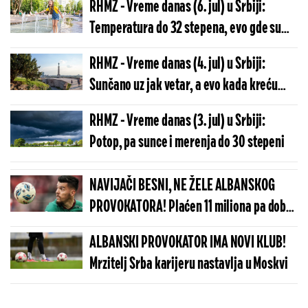
RHMZ - Vreme danas (6. jul) u Srbiji:
stepena
Temperatura do 32 stepena, evo gde su
mogući pljuskovi
RHMZ - Vreme danas (4. jul) u Srbiji:
Sunčano uz jak vetar, a evo kada kreću
pljuskovi, temperature do 29 stepeni
RHMZ - Vreme danas (3. jul) u Srbiji:
Potop, pa sunce i merenja do 30 stepeni
NAVIJAČI BESNI, NE ŽELE ALBANSKOG
PROVOKATORA! Plaćen 11 miliona pa dobio
brutalnu poruku
ALBANSKI PROVOKATOR IMA NOVI KLUB!
Mrzitelj Srba karijeru nastavlja u Moskvi