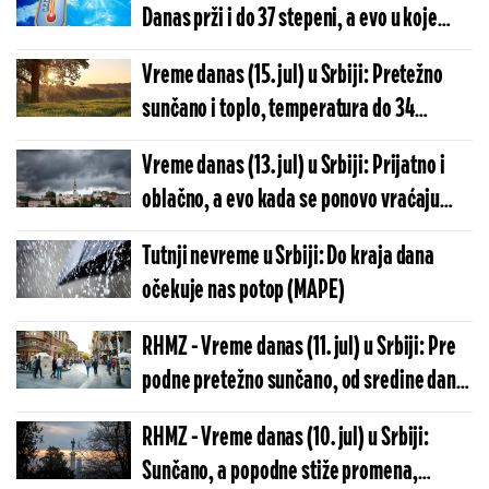
Danas prži i do 37 stepeni, a evo u koje
tačno vreme zemlju pogađaju olujni vetar i
Vreme danas (15. jul) u Srbiji: Pretežno
grad!
sunčano i toplo, temperatura do 34
stepena
Vreme danas (13. jul) u Srbiji: Prijatno i
oblačno, a evo kada se ponovo vraćaju
pljuskovi i grmljavina
Tutnji nevreme u Srbiji: Do kraja dana
očekuje nas potop (MAPE)
RHMZ - Vreme danas (11. jul) u Srbiji: Pre
podne pretežno sunčano, od sredine dana
oblačno, temperatura do 34 stepena
RHMZ - Vreme danas (10. jul) u Srbiji:
Sunčano, a popodne stiže promena,