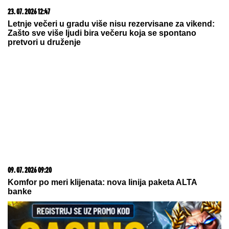
SKANDAL POSLE "ELITE"
Anastasijin otac zvao
Borinu porodicu, pa napravio DAR-MAR! Tenzije
eskalirale u porodični rat, pa usledio OBRT
DNEVNI HOROSKOP ZA PETAK, 7.
AVGUST:
Blizance očekuju problemi
na putu, Devicu sukob sa šefom, a
Strelca susret sa bivšim partnerom
"Zarađivala sam 1.500 evra za noć"
Duška iz Elite 9 o plesanju i
silikonima, evo šta je radila u Tetovu
by Aklamator