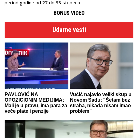
period godine od 27 do 33 stepena.
BONUS VIDEO
Udarne vesti
PAVLOVIĆ NA
Vučić najavio veliki skup u
OPOZICIONIM MEDIJIMA:
Novom Sadu: "Šetam bez
Mali je u pravu, ima para za
straha, nikada nisam imao
veće plate i penzije
problem"