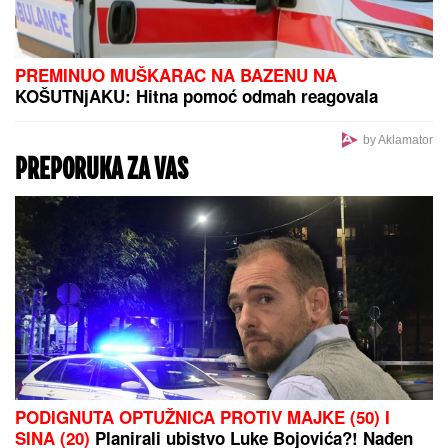
SKANDAL POSLE "ELITE"
Anastasijin otac zvao
Borinu porodicu, pa napravio DAR-MAR! Tenzije
eskalirale u porodični rat, pa usledio OBRT