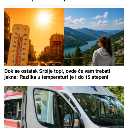
TRAJALO JE DUGO,
LjULjALI SU SE LUSTERI U
ZGRADAMA: Snažan zemljotres pogodio Filipine
Prevario ženu, napravio dete
ljubavnici, razveo se, a voditeljka ga
sada žestoko osudila: "Teško je,
ježim se od toga"