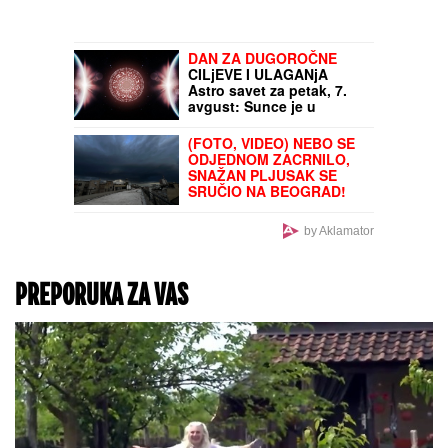
"OLOŠI JEDNI,
MONSTRUMI"
Aneli
udarila na Mustafu i
Mevlidu, on se uključio u
program uživo - usledio
skandal, evo šta joj je
poručio Asminov otac
GNEV U VAŠINGTONU!
Tajni izveštaji otkrili
prazna skladišta, Tramp
tvrdi da je sve laž:
Zatražio HAPŠENJE