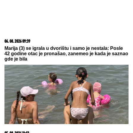
09. 07. 2026 09:20
Komfor po meri klijenata: nova linija paketa ALTA
banke
20. 07. 2026 08:04
REGISTRUJ SE UZ PROMO KOD CASINO Preuzmi
1500 BESPLATNIH SPINOVA