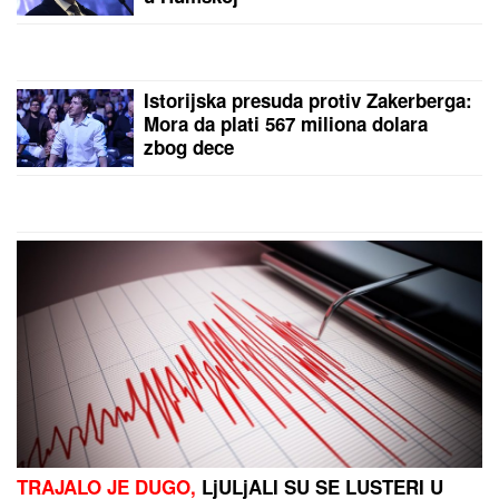
NINA BADRIĆ SE SLIKA U
KUPAĆEM NA STENAMA
Napunila
54 godine i mami poglede na
čuvenom ostrvu (FOTO)
VODITELJKA RTS-A UŽIVA NA JAHTI
Zategnuta kao praćka u 52. godini:
Otkopčala košulju i pokazala zašto
važi za jednu od najzgodnijih (Foto)