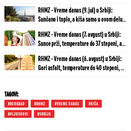
temperature do 30 stepeni
RHMZ - Vreme danas (9. jul) u Srbiji:
Sunčano i toplo, a kiša samo u ovom delu
dana, temperature do 30 stepeni
RHMZ - Vreme danas (7. avgust) u Srbiji:
Sunce prži, temperature do 37 stepeni, a
za vikend šok obrt
RHMZ - Vreme danas (6. avgust) u Srbiji:
Gori asfalt, temperature do 40 stepeni, a
evo kada dolazi zahlađenje
TAGOVI:
BEOGRAD
RHMZ
VREME DANAS
KIŠA
PLJUSKOVI
SRBIJA