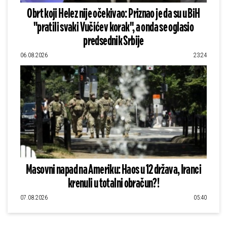
Obrt koji Helez nije očekivao: Priznao je da su u BiH
"pratili svaki Vučićev korak", a onda se oglasio
predsednik Srbije
06.08.2026
23:24
Masovni napad na Ameriku: Haos u 12 država, Iranci
krenuli u totalni obračun?!
07.08.2026
05:40