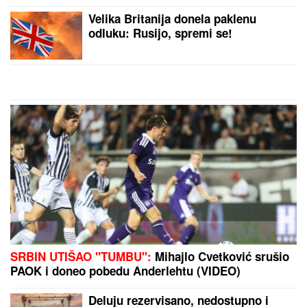
"IMAO JE NAPADE, TREBALO SE
IZBORITI SA TIM"
Pevačica zbog
unuka sa autizmom otišla da živi na
selo, pa morala da donese najtežu
odluku: "Postao je agresivan"
IMALA JE 47 SINOVA I SAMO JEDNU ĆERKU:
Evo
zbog čega je Esma Redžepova usvajala samo