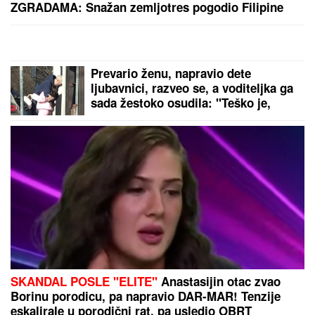
"STANIJA, DA NEMAŠ MOŽDA SUTLIJAŠ?"
Pobednica Elite ostala zatečena pitanjem, o NJENOJ
REAKCIJI pričaju svi (VIDEO)
"Odlučio je da se sveti Partizanu...":
Otkrivena pozadina potpunog haosa
u Humskoj
Istorijska presuda protiv Zakerberga:
Mora da plati 567 miliona dolara
zbog dece