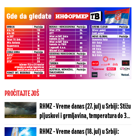
PROČITAJTE JOŠ
RHMZ - Vreme danas (27. jul) u Srbiji: Stižu
pljuskovi i grmljavina, temperatura do 33
stepena!
RHMZ - Vreme danas (18. jul) u Srbiji: