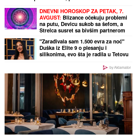
SRBIN UTIŠAO "TUMBU":
Mihajlo Cvetković srušio
PAOK i doneo pobedu Anderlehtu (VIDEO)
Deluju rezervisano, nedostupno i
hladno, a istina je sasvim drugačija:
Oni su NAJROMANTIČNIJI
HOROSKOPSKI ZNACI, i ako su vas
izabrali - pravi ste SREĆNIK!
PRODAJU PILIĆE NA PIJACI, A SAD
SE BAŠKARE NA JAHTI
Bojana i
Mirko Šijan na letovanju, ona
pokazala zgodno i zategnuto telo
nakon dva porođaja (FOTO)