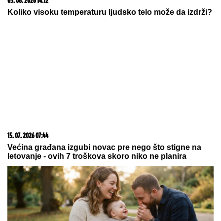
06. 08. 2026 13:34
Вучевић: Ђилас је свестан да је пред политичким
бродоломом
06. 08. 2026 09:39
Marija (3) se igrala u dvorištu i samo je nestala: Posle
42 godine otac je pronašao, zanemeo je kada je saznao
gde je bila