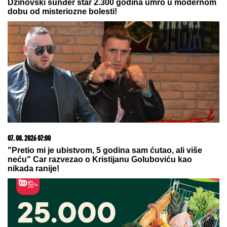
15. 07. 2026 07:44
Većina građana izgubi novac pre nego što stigne na
letovanje - ovih 7 troškova skoro niko ne planira
05. 08. 2026 06:45
Šta dete nasleđuje od oca, a šta od majke? Sve što
treba da znate o genetici