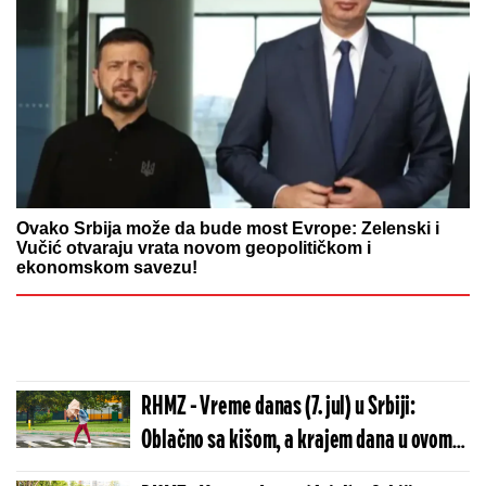
Ovako Srbija može da bude most Evrope: Zelenski i
Vučić otvaraju vrata novom geopolitičkom i
ekonomskom savezu!
RHMZ - Vreme danas (7. jul) u Srbiji:
Oblačno sa kišom, a krajem dana u ovom
delu zemlje pljuskovi, temperature do 32