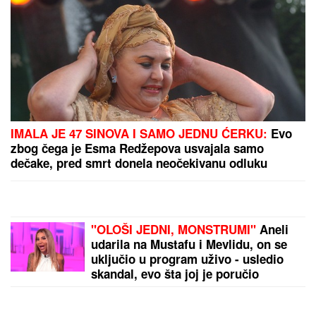
PODIGNUTA OPTUŽNICA PROTIV MAJKE (50) I
SINA (20)
Planirali ubistvo Luke Bojovića?! Nađen
arsenal oružja, otkriven i PAKLENI PLAN koji su
skovali
MNOGE OD OVIH PESAMA
OBOŽAVATE
Ovo je 10 numera koje
je Dino Merlin obradio od stranih
izvođača - ostaćete u čudu kad vidite
spisak