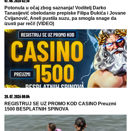
07. 08. 2026 02:36
Potonula u očaj zbog saznanja! Voditelj Darko
Tanasijević obelodanio prepiske Filipa Đukića i Jovane
Cvijanović, Aneli pustila suzu, pa smogla snage da
izusti par reči! (VIDEO)
20. 07. 2026 08:04
REGISTRUJ SE UZ PROMO KOD CASINO Preuzmi
1500 BESPLATNIH SPINOVA