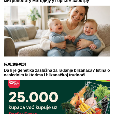
Митрополиту Методију у Горњем Заостру
06. 08. 2026 06:38
Da li je genetika zaslužna za rađanje blizanaca? Istina o
naslednim faktorima i blizanačkoj trudnoći