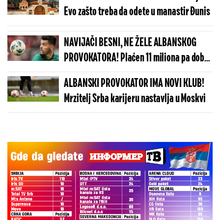
ove svetinje
Evo zašto treba da odete u manastir Đunis
NAVIJAČI BESNI, NE ŽELE ALBANSKOG
PROVOKATORA! Plaćen 11 miliona pa dobio
brutalnu poruku
ALBANSKI PROVOKATOR IMA NOVI KLUB!
Mrzitelj Srba karijeru nastavlja u Moskvi