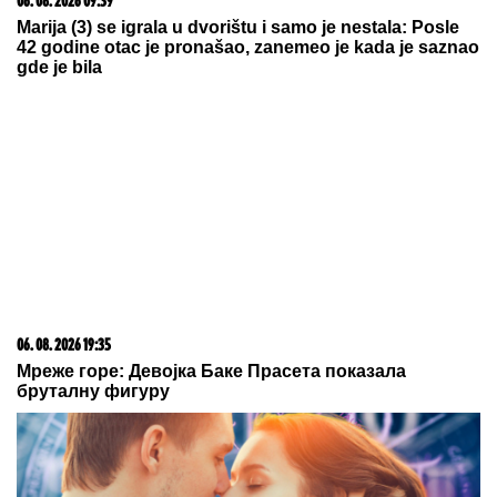
06. 08. 2026 09:39
Marija (3) se igrala u dvorištu i samo je nestala: Posle
42 godine otac je pronašao, zanemeo je kada je saznao
gde je bila
06. 08. 2026 19:35
Мреже горе: Девојка Баке Прасета показала
бруталну фигуру