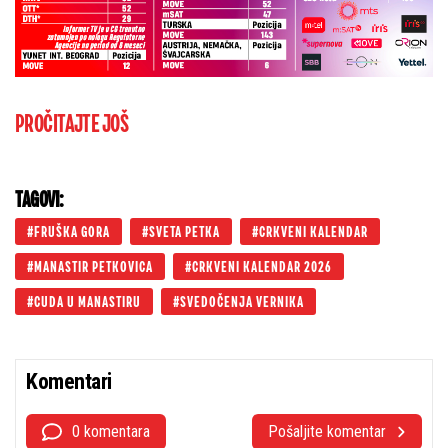
PROČITAJTE JOŠ
TAGOVI:
FRUŠKA GORA
SVETA PETKA
CRKVENI KALENDAR
MANASTIR PETKOVICA
CRKVENI KALENDAR 2026
CUDA U MANASTIRU
SVEDOČENJA VERNIKA
Komentari
0 komentara
Pošaljite komentar