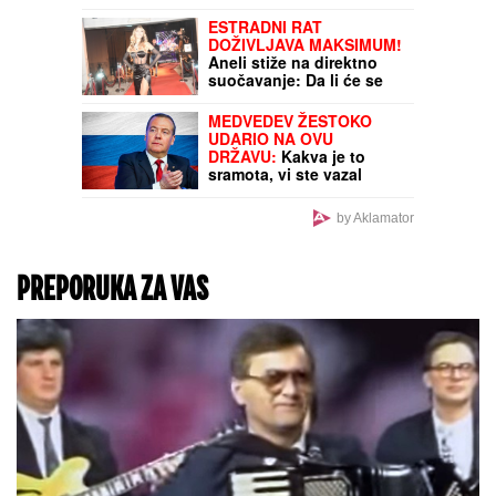
ESTRADNI RAT
DOŽIVLJAVA MAKSIMUM!
Aneli stiže na direktno
suočavanje: Da li će se
večeras umešati i ONA?
MEDVEDEV ŽESTOKO
UDARIO NA OVU
DRŽAVU:
Kakva je to
sramota, vi ste vazal
Amerike
by Aklamator
PREPORUKA ZA VAS