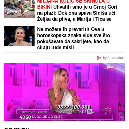
MILJANA KULIĆ SE SKINULA U
BIKINI
Uhvatili smo je u Crnoj Gori
na plaži: Dok ona spava Siniša uči
Željka da pliva, a Marija i Tića se
sunčaju (Video)
Ne možete ih prevariti! Ova 3
horoskopska znaka vide sve što
pokušavate da sakrijete, kao da
čitaju tuđe misli
by Aklamator