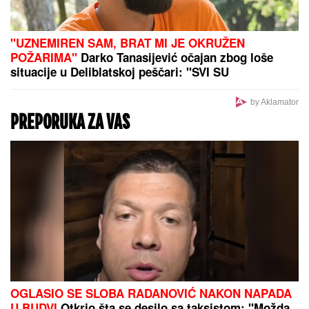
"UZNEMIREN SAM, BRAT MI JE OKRUŽEN
POŽARIMA"
Darko Tanasijević očajan zbog loše
situacije u Deliblatskoj peščari: "SVI SU
EVAKUISANI", otkrio koje informacije ima
by Aklamator
PREPORUKA ZA VAS
OGLASIO SE SLOBA RADANOVIĆ NAKON NAPADA
U BUDVI
Otkrio šta se desilo sa taksistom: "Možda