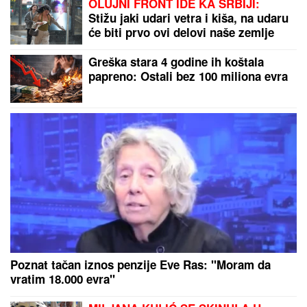
OLUJNI FRONT IDE KA SRBIJI:
Stižu jaki udari vetra i kiša, na udaru
će biti prvo ovi delovi naše zemlje
Greška stara 4 godine ih koštala
papreno: Ostali bez 100 miliona evra
Poznat tačan iznos penzije Eve Ras: "Moram da
vratim 18.000 evra"