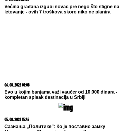
15. 07. 2026 07:44
Većina građana izgubi novac pre nego što stigne na
letovanje - ovih 7 troškova skoro niko ne planira
06. 08. 2026 07:08
Evo u kojim banjama važi vaučer od 10.000 dinara -
kompletan spisak destinacija u Srbiji
05. 08. 2026 15:45
Сазнања „Политике”: Ко је поставио замку