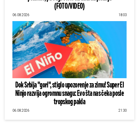
(FOTO/VIDEO)
06.08.2026
18:03
Dok Srbija "gori", stiglo upozorenje za zimu! Super El
Ninjo razvija ogromnu snagu: Evo šta nas čeka posle
tropskog pakla
06.08.2026
21:30