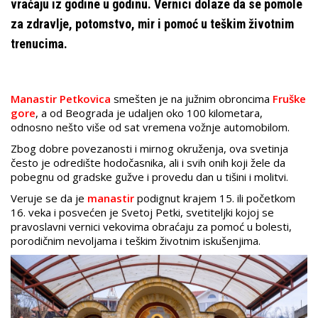
vraćaju iz godine u godinu. Vernici dolaze da se pomole
za zdravlje, potomstvo, mir i pomoć u teškim životnim
trenucima.
Manastir Petkovica
smešten je
na južnim obroncima
Fruške
gore
, a od Beograda je udaljen oko 100 kilometara,
odnosno nešto više od sat vremena vožnje automobilom.
Zbog dobre povezanosti i mirnog okruženja, ova svetinja
često je odredište hodočasnika, ali i svih onih koji žele da
pobegnu od gradske gužve i provedu dan u tišini i molitvi.
Veruje se da je
manastir
podignut krajem 15. ili početkom
16. veka i posvećen je Svetoj Petki, svetiteljki kojoj se
pravoslavni vernici vekovima obraćaju za pomoć u bolesti,
porodičnim nevoljama i teškim životnim iskušenjima.