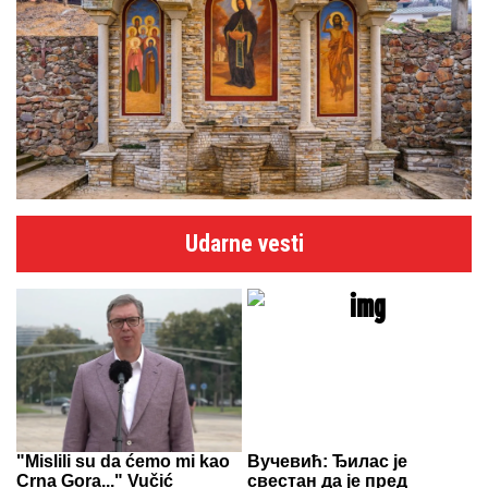
Udarne vesti
"Mislili su da ćemo mi kao
Вучевић: Ђилас је
Crna Gora..." Vučić
свестан да је пред