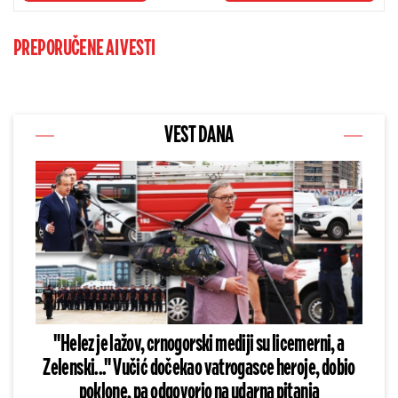
PREPORUČENE AI VESTI
VEST DANA
"Helez je lažov, crnogorski mediji su licemerni, a
Zelenski..." Vučić dočekao vatrogasce heroje, dobio
poklone, pa odgovorio na udarna pitanja