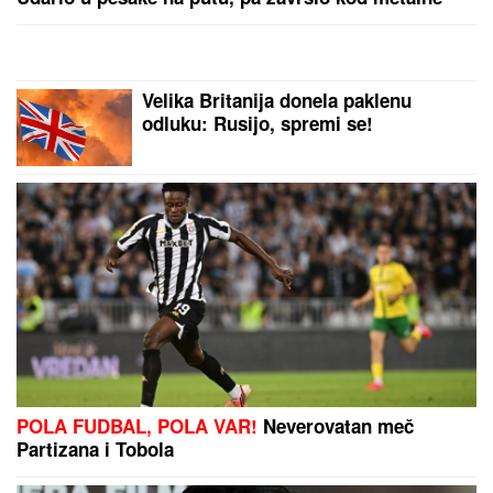
ograde
Velika Britanija donela paklenu
odluku: Rusijo, spremi se!
POLA FUDBAL, POLA VAR!
Neverovatan meč
Partizana i Tobola