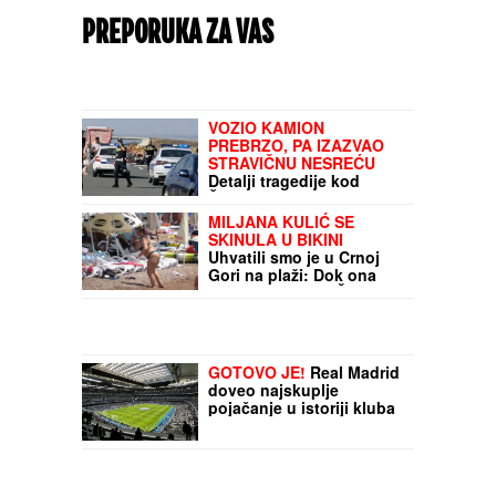
PREPORUKA ZA VAS
VOZIO KAMION
PREBRZO, PA IZAZVAO
STRAVIČNU NESREĆU
Detalji tragedije kod
Šapca u kojoj su poginuli
putari: Prešao u suprotnu
MILJANA KULIĆ SE
traku, pokosio ljude,
SKINULA U BIKINI
zaustavio se tek pošto je
Uhvatili smo je u Crnoj
udario u ZAŠTITNU
Gori na plaži: Dok ona
OGRADU
spava Siniša uči Željka
da pliva, a Marija i Tića se
sunčaju (Video)
GOTOVO JE!
Real Madrid
doveo najskuplje
pojačanje u istoriji kluba