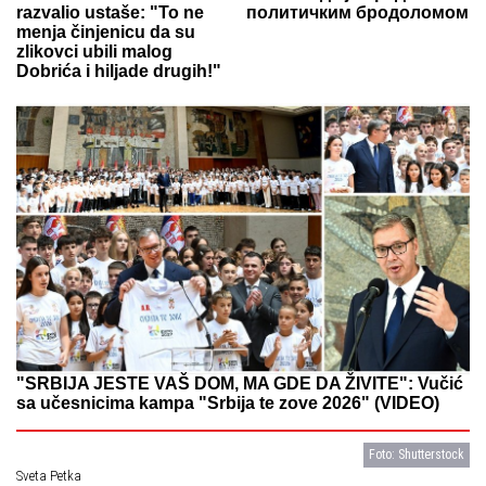
razvalio ustaše: "To ne
политичким бродоломом
menja činjenicu da su
zlikovci ubili malog
Dobrića i hiljade drugih!"
"SRBIJA JESTE VAŠ DOM, MA GDE DA ŽIVITE": Vučić
sa učesnicima kampa "Srbija te zove 2026" (VIDEO)
Foto: Shutterstock
Sveta Petka