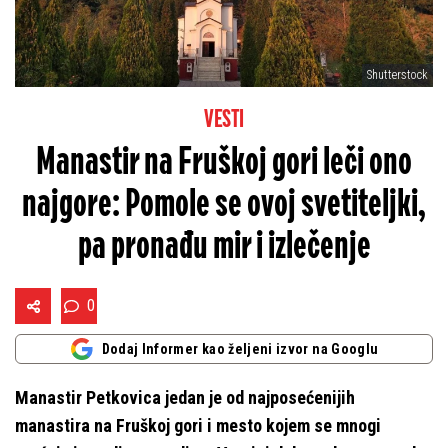
Shutterstock
VESTI
Manastir na Fruškoj gori leči ono
najgore: Pomole se ovoj svetiteljki,
pa pronađu mir i izlečenje
0
Dodaj Informer kao željeni izvor na Googlu
Manastir Petkovica jedan je od najposećenijih
manastira na Fruškoj gori i mesto kojem se mnogi