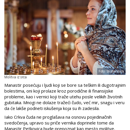
Foto: Shutterstock
Molitva iz srca
Manastir posećuju i ljudi koji se bore sa teškim ili dugotrajnim
bolestima, oni koji prolaze kroz porodične ili finansijske
probleme, kao i vernici koji traže utehu posle velikih životnih
gubitaka. Mnogi ne dolaze tražeći čudo, već mir, snagu i veru
da će lakše podneti iskušenja koja su ih zadesila.
Iako Crkva čuda ne proglašava na osnovu pojedinačnih
svedočenja, upravo su priče vernika doprinele tome da
Manastir Petkovica bude prepoznat kao mesto molitve,