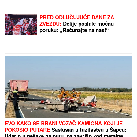
PRED ODLUČUJUĆE DANE ZA
ZVEZDU:
Delije poslale moćnu
poruku: „Računajte na nas!“
EVO KAKO SE BRANI VOZAČ KAMIONA KOJI JE
POKOSIO PUTARE
Saslušan u tužilaštvu u Šapcu:
Udario u pešake na putu, pa završio kod metalne