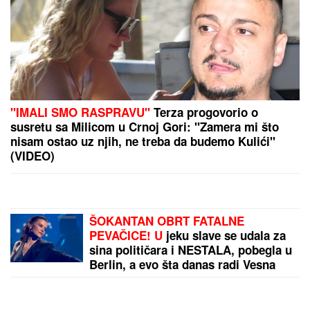
"IMALI SMO RASPRAVU"
Terza progovorio o
susretu sa Milicom u Crnoj Gori: "Zamera mi što
nisam ostao uz njih, ne treba da budemo Kulići"
(VIDEO)
ŠOKANTAN OBRT FATALNE
PEVAČICE! U
jeku slave se udala za
sina političara i NESTALA, pobegla u
Berlin, a evo šta danas radi Vesna
Pisarović