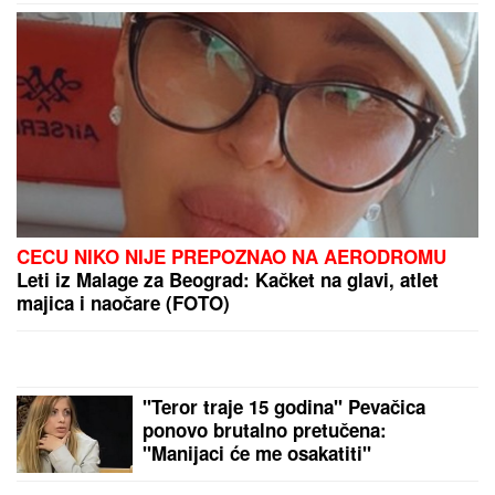
CECU NIKO NIJE PREPOZNAO NA AERODROMU
Leti iz Malage za Beograd: Kačket na glavi, atlet
majica i naočare (FOTO)
"Teror traje 15 godina" Pevačica
ponovo brutalno pretučena:
"Manijaci će me osakatiti"