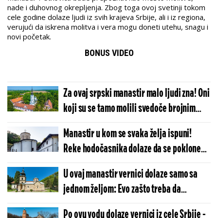
nade i duhovnog okrepljenja. Zbog toga ovoj svetinji tokom
cele godine dolaze ljudi iz svih krajeva Srbije, ali i iz regiona,
verujući da iskrena molitva i vera mogu doneti utehu, snagu i
novi početak.
BONUS VIDEO
Za ovaj srpski manastir malo ljudi zna! Oni
koji su se tamo molili svedoče brojnim
čudima
Manastir u kom se svaka želja ispuni!
Reke hodočasnika dolaze da se poklone
moštima
U ovaj manastir vernici dolaze samo sa
jednom željom: Evo zašto treba da
posetite Tronošu i popijete vodu sa česme
Po ovu vodu dolaze vernici iz cele Srbije -