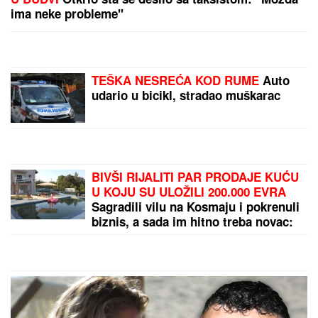
ima neke probleme"
TEŠKA NESREĆA KOD RUME
Auto
udario u bicikl, stradao muškarac
BIVŠI RIJALITI PAR PRODAJE KUĆU
U KOJU SU ULOŽILI 200.000 EVRA
Sagradili vilu na Kosmaju i pokrenuli
biznis, a sada im hitno treba novac:
"To je razlog prodaje"