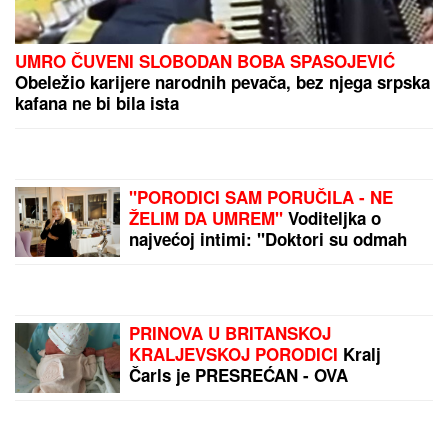
UMRO ČUVENI SLOBODAN BOBA SPASOJEVIĆ
Obeležio karijere narodnih pevača, bez njega srpska
kafana ne bi bila ista
"PORODICI SAM PORUČILA - NE
ŽELIM DA UMREM"
Voditeljka o
najvećoj intimi: "Doktori su odmah
zakazali operaciju kad su shvatili
stanje stvari", ovo je samo jednom
pričala
PRINOVA U BRITANSKOJ
KRALJEVSKOJ PORODICI
Kralj
Čarls je PRESREĆAN - OVA
DEVOJČICA donela je radost svima:
Čestitke stižu sa svih strana