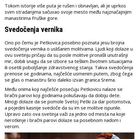
Tokom istorije više puta je rušen i obnavljan, ali je uprkos
svim stradanjima sačuvao svoje mesto među najznačajnijim
manastirima Fruške gore.
Svedočenja vernika
Ono po čemu je Petkovica posebno poznata jesu brojna
svedočenja vernika o uslišanim molitvama. Ljudi koji dolaze u
ovu svetinju pričaju da su posle molitve pronašli unutrašnji
mir, dobili snagu da se izbore sa teškim životnim situacijama
ili osetili poboljšanje zdravstvenog stanja. Takva svedočenja
prenose se godinama, najčešće usmenim putem, zbog čega
se glas o manastiru širio daleko izvan granica Srema.
Među onima koji najčešće posećuju Petkovicu nalaze se
bračni parovi koji godinama pokušavaju da dobiju dete.
Mnogi dolaze da se pomole Svetoj Petki za dar potomstva,
a pojedini kasnije svedoče da su im se molitve ispunile.
Upravo zato ova svetinja važi za jedno od mesta na koje
nerotkinje i bračni parovi dolaze sa posebnom nadom i
verom.