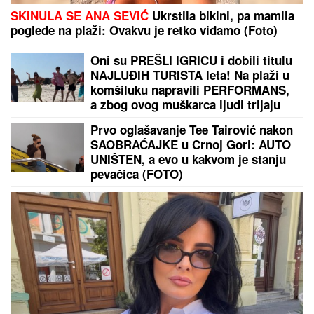
TREĆI SVETSKI RAT PRED VRATIMA:
Irak spremao
brutalan napad na Saudijce i Amerikance, Iran se
odmah uključio
TEA TAIROVIĆ SA MUŽEM
DOŽIVELA SAOBRAĆAJKU
Auto
skroz uništen: Ovo su detalji drame
u Crnoj Gori
Otkriveno koliko zarađuje
najplaćeniji igrač Partizana