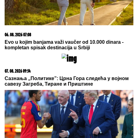
UNIŠTEN, a evo u kakvom je stanju
pevačica (FOTO)
KRATAK ŠORTS OTKRIO CELU BUTINU:
Milena
Popović dala sebi oduška u bašti restorana, SVI
POLETELI DA KOMENTARIŠU! (FOTO)
Muškarci rođeni u ovih 5 znakova su
NAJVEĆE ŠKRTICE: Od njih nećete
dobiti cveće, a teško da će vam i
KAFU PLATITI