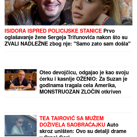
Karlos prolazi kroz nikad veću dramu: "Alkaras
mora da otkaže učešće na US Openu"
GRUPNA IZLOŽBA "IDENTITETI" U BLOK GALERIJI
:
Više lica istine