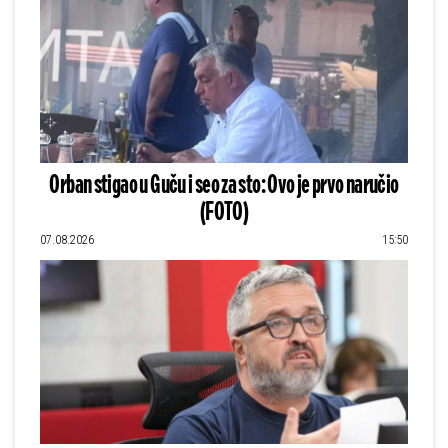
Orban stigao u Guču i seo za sto: Ovo je prvo naručio
(FOTO)
07.08.2026
15:50