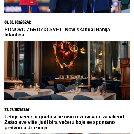
(VIDEO) SPECIJALCI GA JURE PO
DVORIŠTU I IMANJU! U
Valjevu
uhapšen begunac za kojim je bila
raspisana potraga: Objavljen
dramatičan snimak akcije
by Aklamator
20. 07. 2026 08:04
REGISTRUJ SE UZ PROMO KOD CASINO Preuzmi
1500 BESPLATNIH SPINOVA