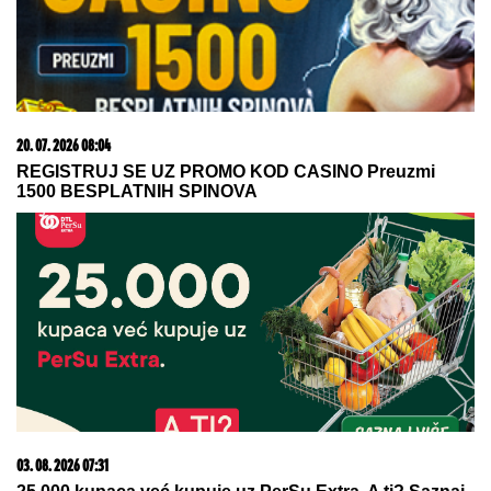
(FOTO) NALAZI SE DALEKO OD BEOGRADA
Prva
objava Jelene Radanović nakon što joj je Ana
Nikolić pretila zbog Raleta - poslala joj jezive
poruke
Stranci izabrali 10 specijaliteta koje
morate probati u Beogradu: Evo koje
jelo ih je potpuno osvojilo!
Otkriveno ko se umešao u brak
Karleuše i Tošića! Pevačica prvi put
izustila ime