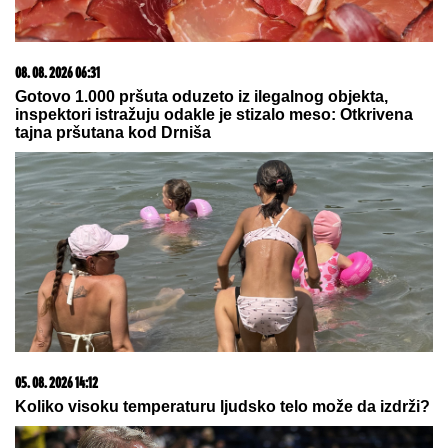
05. 08. 2026 06:45
Šta dete nasleđuje od oca, a šta od majke? Sve što
treba da znate o genetici
06. 08. 2026 07:08
Evo u kojim banjama važi vaučer od 10.000 dinara -
kompletan spisak destinacija u Srbiji