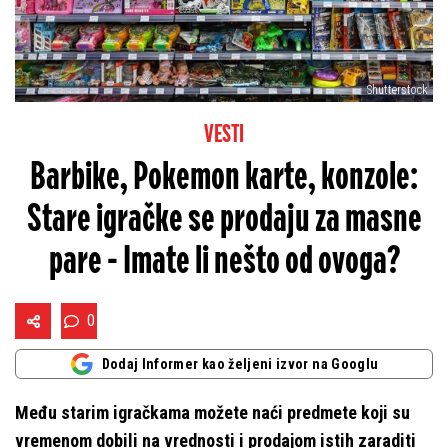
Shutterstock
VESTI
Barbike, Pokemon karte, konzole:
Stare igračke se prodaju za masne
pare - Imate li nešto od ovoga?
0
Dodaj Informer kao željeni izvor na Googlu
Među starim igračkama možete naći predmete koji su
vremenom dobili na vrednosti i prodajom istih zaraditi