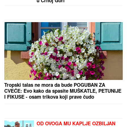
VEST KOJA JE UZDRMALA PLANETU!
Janik Siner
se povlači?
by Aklamator
PREPORUKA ZA VAS