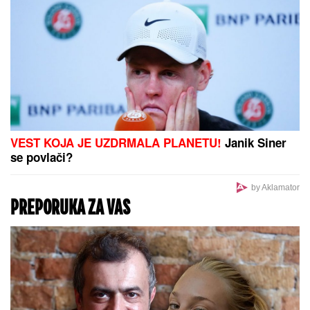
"ZAŠTO JA OTVARAM GRANICE SA
EVROPLjANIMA? ODGOVOR JE PROST" Lukašenko
majstorski odgovorio kako "kupuje" građane EU
IZVEŠTAJ SA FRONTA: VSU
izgubio
skor 10.000 vojnika, pogođena 34
broda sa vojnim teretom kod Odese
(VIDEO)
DRAMA NA AUTO-PUTU KOD NIŠA
Zapalio se automobil, saobraćaj
BLOKIRAN (VIDEO)