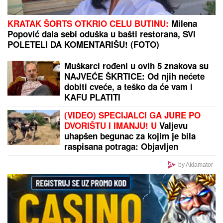
Tropski talas ne mora da bude POGUBAN ZA
CVEĆE: Evo kako da spasite MUŠKATLE, PETUNIJE
I FIKUSE - osam trikova koji prave čudo
RAZARANjE MOĆNE SAUDIJSKE
ARABIJE, SILA ZA SILOM LOMI
ZUBE: Huti izveli brutalne napade po
uzoru na Iran, uništene ključne baze
(VIDEO)
OD OVOGA MU KAPLJE OZBILJAN
NOVAC!
Bora Santana razvio biznis
van rijalitija o kom malo ko zna