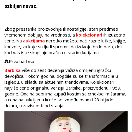
ozbiljan novac.
Zbog prestanka proizvodnje ili nostalgije, stari predmeti
vremenom dobijaju na vrednosti, a
kolekcionari
ih izuzetno
cene. Na
aukcijama
neretko možete naći razne lutke, knjige,
konzole, za koje su ljudi spremni da izdvoje brdo para, dok
kod vas iste skupljaju prašinu u starim kutijama.
👸Prva barbika
Barbika
više od šest decenija važiza omiljenu igračku
devojčica. Tokom godina, dogdile su se transformacije u
izgledu, u skladu sa aktuelnim trendovima. Kolekcionari
najviše cene originalnu verziju Barbike, proizvedenu 1959.
godine. Ona na sebi ima kupaći kostim sa crno-belim šarama,
a cena na aukcijama kreće se između osam i 23 hiljade
dolara, u zavisnosti od stanja.