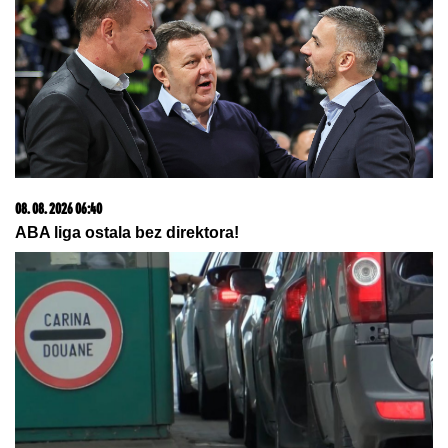
07. 08. 2026 09:14
Сазнања „Политике”: Црна Гора следећа у војном
савезу Загреба, Тиране и Приштине
08. 08. 2026 06:42
PONOVO ZGROZIO SVET! Novi skandal Đanija
Infantina