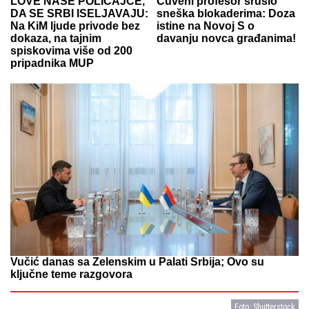
LOVE NAŠE POLICAJCE,
Čuveni profesor srušio
DA SE SRBI ISELJAVAJU:
sneška blokaderima: Doza
Na KiM ljude privode bez
istine na Novoj S o
dokaza, na tajnim
davanju novca građanima!
spiskovima više od 200
pripadnika MUP
Vučić danas sa Zelenskim u Palati Srbija; Ovo su
ključne teme razgovora
Foto: Shutterstock