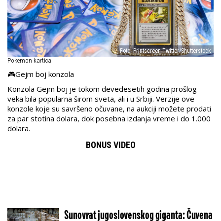
Foto: Printscreen Twitter/Shutterstock
Pokemon kartica
🎮Gejm boj konzola
Konzola Gejm boj je tokom devedesetih godina prošlog
veka bila popularna širom sveta, ali i u Srbiji. Verzije ove
konzole koje su savršeno očuvane, na aukciji možete prodati
za par stotina dolara, dok posebna izdanja vreme i do 1.000
dolara.
BONUS VIDEO
Sunovrat jugoslovenskog giganta: Čuvena