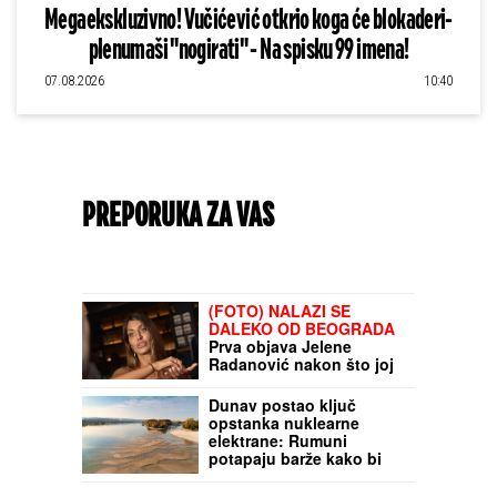
Megaekskluzivno! Vučićević otkrio koga će blokaderi-
plenumaši "nogirati" - Na spisku 99 imena!
07.08.2026
10:40
PREPORUKA ZA VAS
PROMENILA VERU, PA SAMA OBJAVILA
SVOJ INTIMNI SNIMAK
Pevačica opet
šokira, slika stopala u KESAMA: "Mažem
ovčiju mast"