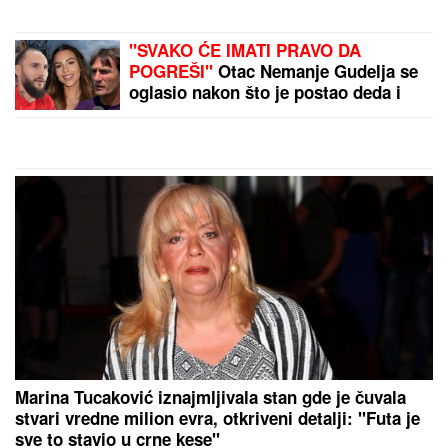
TAMARA ĐURIĆ DAJE 560.000 EVRA KAO JEMSTVO
ZA BIVŠEG MUŽA
Želi da se brani sa slobode:
"Verujem da bi i on to uradio za mene", ovo su svi
detalji
Testirala sam 5 popularnih metoda
za KUVANJE JAJA i samo jedna daje
savršenu teksturu i ljuštenje bez
muke
RIJALITI ZVEZDA ŽIVI U
RASKOŠNOJ VILI U BEOGRADU
Kuća ima 132 kvadrata, a samo
kupatilo je kao GARSONJERA: "On
je jedini naslednik"