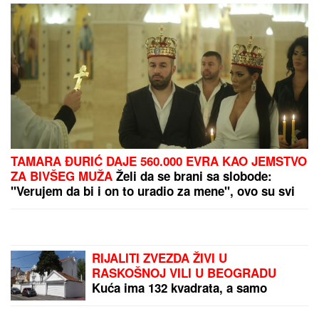
OBA TIMA DAJU GOL:
Evo današnjih predloga
za igru "GG"
(MAPE) UPRAVO JE
STIGLA PROGNOZA ZA
SRBIJU I SVE SE MENJA!
Dva naša meteorologa
otkrila kada tačno stiže
totalni obrt: Jedna stvar
by Aklamator
će sve razočarati
PREPORUKA ZA VAS