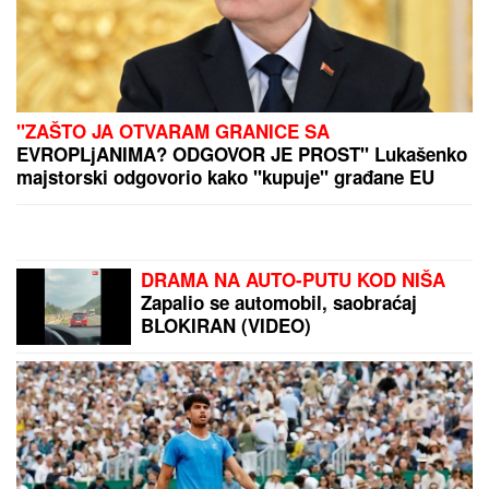
Marina Tucaković iznajmljivala stan gde je čuvala
stvari vredne milion evra, otkriveni detalji: "Futa je
sve to stavio u crne kese"
ALjASKU POGODIO RAZORAN
ZEMLjOTRES: Poznato da li ima
povređenih
INTER I MESI
NASTAVLjAJU
DOMINACIJU: Monterej "mora" da
pobedi, ali kako