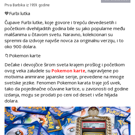
Prva Barbika iz 1959. godine
💙Furbi lutka
Čupave Furbi lutke, koje govore i trepću devedesetih i
početkom dvehiljaditih godina bile su jako popularne među
mališanima u čitavom svetu. Naravno, kolekcionari su
spremni da izdvoje najviše novca za originalnu verziju, i to
oko 900 dolara.
📁Pokemon karte
Dečake i devojčice širom sveta krajem prošlog i početkom
ovog veka zaludele su
Pokemon karte
, napravljene po
motivima animirane japanske serije, prevedene na mnoge
svetske jezike. Fenomen Pokemon karata traje još uvek,
tako da pojedinačne očuvane kartice, u zavisnosti od godine
izdanja, mogu se prodati po ceni od deset i više hiljada
dolara.