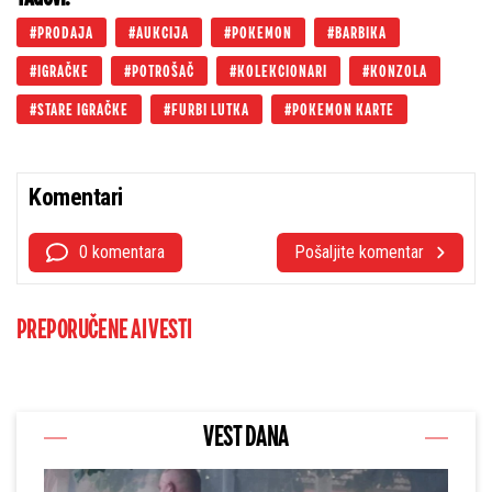
PRODAJA
AUKCIJA
POKEMON
BARBIKA
IGRAČKE
POTROŠAČ
KOLEKCIONARI
KONZOLA
STARE IGRAČKE
FURBI LUTKA
POKEMON KARTE
Komentari
0 komentara
Pošaljite komentar
PREPORUČENE AI VESTI
VEST DANA