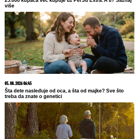
SKINULA SE ANA SEVIĆ
Ukrstila bikini, pa mamila
poglede na plaži: Ovakvu je retko viđamo (Foto)
Oni su PREŠLI IGRICU i dobili titulu
NAJLUĐIH TURISTA leta! Na plaži u
komšiluku napravili PERFORMANS,
a zbog ovog muškarca ljudi trljaju
oči i ne veruju šta vide
Prvo oglašavanje Tee Tairović nakon
SAOBRAĆAJKE u Crnoj Gori: AUTO