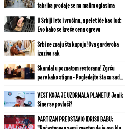
fabrika prodaje se na malim oglasima
U Srbiji leto i vrućina, a pelet ide kao lud:
Evo kako se kreće cena ogreva
Srbi ne znaju šta kupuju! Ova garderoba
izaziva rak
Skandal u poznatom restoranu! Zgrću
pare kako stignu - Pogledajte šta su sada
ljudima uvalili
VEST KOJA JE UZDRMALA PLANETU! Janik
Siner se povlači?
PARTIZAN PREDSTAVIO IDRISU BABU:
"Počastvovan sam i svestan da je ovo klub