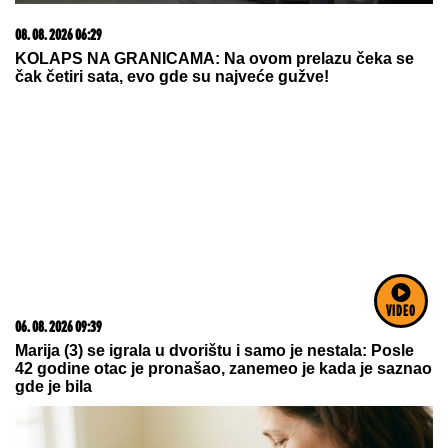
23. 07. 2026 12:47
Letnje večeri u gradu više nisu rezervisane za vikend:
Zašto sve više ljudi bira večeru koja se spontano
pretvori u druženje
VIDEO