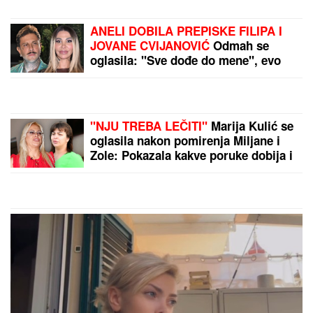
ANELI DOBILA PREPISKE FILIPA I
JOVANE CVIJANOVIĆ
Odmah se
oglasila: "Sve dođe do mene", evo
da li je kontaktirala Đukića
"NJU TREBA LEČITI"
Marija Kulić se
oglasila nakon pomirenja Miljane i
Zole: Pokazala kakve poruke dobija i
otkrila sve o njihovom odnosu