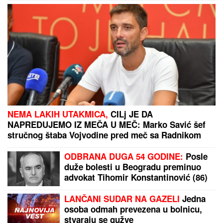
NEMA LAKIH UTAKMICA,
CILj JE DA
NAPREDUJEMO IZ MEČA U MEČ: Marko Savić šef
stručnog štaba Vojvodine pred meč sa Radnikom
ODBRANA DUGA 54 GODINE:
Posle
duže bolesti u Beogradu preminuo
advokat Tihomir Konstantinović (86)
LANČANI SUDAR NA GAZELI
Jedna
osoba odmah prevezena u bolnicu,
stvaraju se gužve