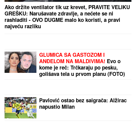
Ako držite ventilator tik uz krevet, PRAVITE VELIKU
GREŠKU: Narušavate zdravlje, a nećete se ni
rashladiti - OVO DUGME malo ko koristi, a pravi
najveću razliku
GLUMICA SA GASTOZOM I
ANĐELOM NA MALDIVIMA!
Evo o
kome je reč: Trčkaraju po pesku,
golišava tela u prvom planu (FOTO)
Pavlović ostao bez saigrača: Alžirac
napustio Milan