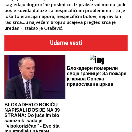
sagledaju dugoročne posledice. Iz prakse vidimo da ljudi
posle kovida dolaze sa nespecifičnim problemima - to je
loša tolerancija napora, nespecifični bolovi, nepravilan
rad srca...u najvećem broju slučajeva pregled srca je
uredan
- istakao je Otašević.
Udarne vesti
Блокадери померили
своје границе: За пожаре
је крива Српска
православна црква
BLOKADERI O ĐOKIĆU
NAPISALI DOSIJE NA 39
STRANA: Do juče im bio
saveznik, sada je
''visokorizičan'' - Evo šta
mu stavljaju na teret