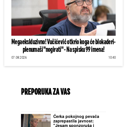
Megaekskluzivno! Vučićević otkrio koga će blokaderi-
plenumaši "nogirati" - Na spisku 99 imena!
07.08.2026
10:40
PREPORUKA ZA VAS
Ćerka pokojnog pevača
zaprepastila javnost:
"Jesam sponzoruša i