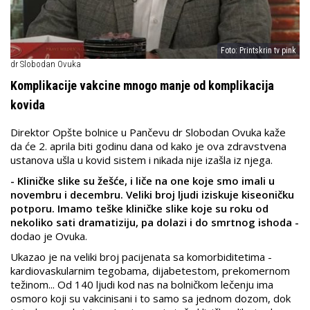
Foto: Printskrin tv pink
dr Slobodan Ovuka
Komplikacije vakcine mnogo manje od komplikacija
kovida
Direktor Opšte bolnice u Pančevu dr Slobodan Ovuka kaže
da će 2. aprila biti godinu dana od kako je ova zdravstvena
ustanova ušla u kovid sistem i nikada nije izašla iz njega.
- Kliničke slike su žešće, i liče na one koje smo imali u
novembru i decembru. Veliki broj ljudi iziskuje kiseoničku
potporu. Imamo teške kliničke slike koje su roku od
nekoliko sati dramatiziju, pa dolazi i do smrtnog ishoda -
dodao je Ovuka.
Ukazao je na veliki broj pacijenata sa komorbiditetima -
kardiovaskularnim tegobama, dijabetestom, prekomernom
težinom... Od 140 ljudi kod nas na bolničkom lečenju ima
osmoro koji su vakcinisani i to samo sa jednom dozom, dok