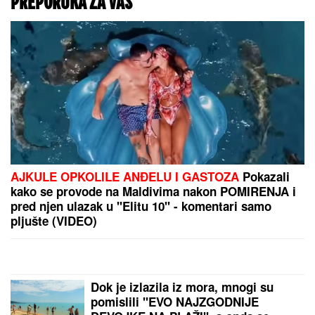
PREPORUKA ZA VAS
AJKULE OPKOLILE ANĐELU I GASTOZA
Pokazali
kako se provode na Maldivima nakon POMIRENJA i
pred njen ulazak u "Elitu 10" - komentari samo
pljušte (VIDEO)
Dok je izlazila iz mora, mnogi su
pomislili "EVO NAJZGODNIJE