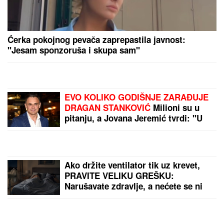
Ćerka pokojnog pevača zaprepastila javnost:
"Jesam sponzoruša i skupa sam"
EVO KOLIKO GODIŠNJE ZARAĐUJE
DRAGAN STANKOVIĆ
Milioni su u
pitanju, a Jovana Jeremić tvrdi: "U
dugovima je"
Ako držite ventilator tik uz krevet,
PRAVITE VELIKU GREŠKU:
Narušavate zdravlje, a nećete se ni
rashladiti - OVO DUGME malo ko
koristi, a pravi najveću razliku