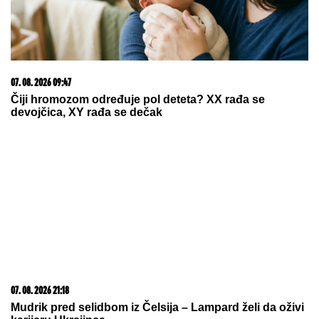
07. 08. 2026 09:47
Čiji hromozom određuje pol deteta? XX rađa se
devojčica, XY rađa se dečak
07. 08. 2026 21:18
Mudrik pred selidbom iz Čelsija – Lampard želi da oživi