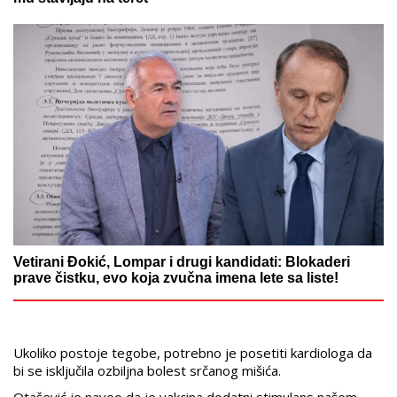
Vetirani Đokić, Lompar i drugi kandidati: Blokaderi
prave čistku, evo koja zvučna imena lete sa liste!
Ukoliko postoje tegobe, potrebno je posetiti kardiologa da
bi se isključila ozbiljna bolest srčanog mišića.