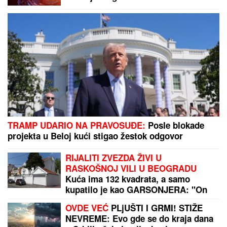
TRAMP UDARIO NA PRAVOSUĐE:
Posle blokade
projekta u Beloj kući stigao žestok odgovor
RIJALITI ZVEZDA ŽIVI U
RASKOŠNOJ VILI U BEOGRADU
Kuća ima 132 kvadrata, a samo
kupatilo je kao GARSONJERA: "On
je jedini naslednik"
OVDE VEĆ
PLjUŠTI I GRMI! STIŽE
NEVREME: Evo gde se do kraja dana