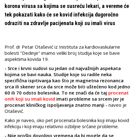
korona virusa sa kojima se susreću lekari, a vereme će
tek pokazati kako će se kovid infekcija dugoročno
odraziti na zdravlje pacijenata koji su imali virus
Prof. dr Petar Otašević iz Inistituta za kardiovaskularne
bolesti "Dedinje" imamo veliki broj studija koje se bave
aspektima kovida 19.
- Srce i krvni sudovi su jedan od najvažnijih aspekata
kojima se bavi nauka. Studije koje su radile neka
specifična ispitivanja kao što je magnetna rezonanca
srca ili skener srca da srce može biti uštećeno kod jedno
60 ili 70 odsto bolesnika. To ne znači da će taj
procenat
onih koji su imali kovid
imati probleme sa srcem jer je
procenat kliničkog ispoljavanja znatno manji -
naveo je
Otašević.
Kako je naveo, oko pet procenata bolesnika koji imaju kovid
infekciju i koji imaju relativno ozbiljne srčane probleme.
- Nije prošlo dovoljno vremena da bi mogle da se