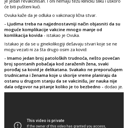
je jedan revakcinisan. I oni nemaju težu kliničku sliku i uskoro
će biti pušteni kući.
Ovuka kaže da je odluka o vakcinaciji lična stvar.
- Ljudima treba na najjednostavniji način objasniti da su
moguće komplikacije vakcine mnogo manje od
komlikacija kovida
- istakao je Ovuka.
Istakao je da se u ginekolikogiji dešavaju stvari koje se ne
mogu vezati ni za šta drugo osim za kovid:
- Imamo jedan broj patoloških trudnoća, nešto povećan
broj spontanih pobačaja kod zaraženih žena, svaki
porođaj sa kovid je delikatana. Svakako ne preporučujem
trudnicama i ženama koje u skorije vreme planiraju da
ostanu u drugom stanju da se vakcinišu, jer nauka nije
dala odgovor na pitanje koliko je to bezbedno -
dodao je.