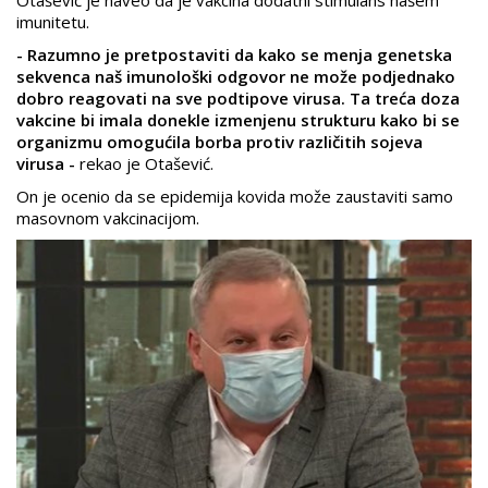
Otašević je naveo da je vakcina dodatni stimulans našem
imunitetu.
- Razumno je pretpostaviti da kako se menja genetska
sekvenca naš imunološki odgovor ne može podjednako
dobro reagovati na sve podtipove virusa. Ta treća doza
vakcine bi imala donekle izmenjenu strukturu kako bi se
organizmu omogućila borba protiv različitih sojeva
virusa -
rekao je Otašević.
On je ocenio da se epidemija kovida može zaustaviti samo
masovnom vakcinacijom.