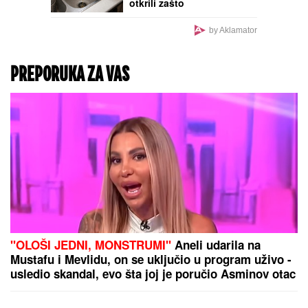
otkrili zašto
by Aklamator
PREPORUKA ZA VAS
"OLOŠI JEDNI, MONSTRUMI"
Aneli udarila na
Mustafu i Mevlidu, on se uključio u program uživo -
usledio skandal, evo šta joj je poručio Asminov otac