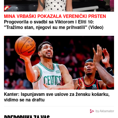
MINA VRBAŠKI POKAZALA VERENIČKI PRSTEN
Progovorila o svadbi sa Viktorom i Eliti 10:
"Tražimo stan, njegovi su me prihvatili" (Video)
Kanter: Ispunjavam sve uslove za žensku košarku,
vidimo se na draftu
by Aklamator