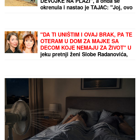
DEVOJKE NA PLAŽI", a onda se
okrenula i nastao je TAJAC: "Joj, ovo
izgleda kao žuljevi"
"DA TI UNIŠTIM I OVAJ BRAK, PA TE
OTERAM U DOM ZA MAJKE SA
DECOM KOJE NEMAJU ZA ŽIVOT" U
jeku pretnji ženi Slobe Radanovića,
Ana Nikolić se oglasila: "Ne govori
ništa!"