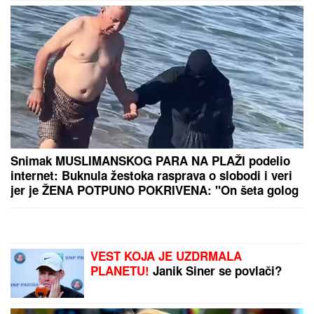
Snimak MUSLIMANSKOG PARA NA PLAŽI podelio
internet: Buknula žestoka rasprava o slobodi i veri
jer je ŽENA POTPUNO POKRIVENA: "On šeta golog
stomaka, dok ona ne može da diše"
VEST KOJA JE UZDRMALA
PLANETU!
Janik Siner se povlači?