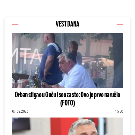
VEST DANA
Orban stigao u Guču i seo za sto: Ovo je prvo naručio
(FOTO)
07.08.2026
15:50