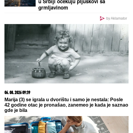
u Srbiji očekuju pljuskovi sa
grmljavinom
by Aklamator
06. 08. 2026 09:39
Marija (3) se igrala u dvorištu i samo je nestala: Posle
42 godine otac je pronašao, zanemeo je kada je saznao
gde je bila