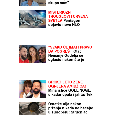
skupa sam"
MISTERIOZNI
TROUGLOVI I CRVENA
SVETLA
Pentagon
objavio nove NLO
snimke, evo šta piše u
poverljivim dokumentima
"SVAKO ĆE IMATI PRAVO
DA POGREŠI"
Otac
Nemanje Gudelja se
oglasio nakon što je
postao deda i otkrio
kakvi su odnosi u
porodici - sad je sve
jasno
GRČKO LETO ŽENE
OGNJENA AMIDŽIĆA!
Mina ističe GOLE NOGE,
u kadar upala i jahta: Tek
da je vidite u MINI
BIKINIJU (FOTO)
Ostatke ulja nakon
prženja nikada ne bacajte
u sudoperu! Stručnjaci