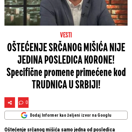
VESTI
OŠTEĆENJE SRČANOG MIŠIĆA NIJE
JEDINA POSLEDICA KORONE!
Specifične promene primećene kod
TRUDNICA U SRBIJI!
0
Dodaj Informer kao željeni izvor na Googlu
Oštećenje srčanog mišića samo jedna od posledica