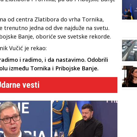
ena od centra Zlatibora do vrha Tornika,
je trenutno jedna od dve najduže na svetu.
ojske Banje, oboriće sve svetske rekorde.
ik Vučić je rekao:
dimo i radimo, i da nastavimo. Odobrili
olu između Tornika i Pribojske Banje.
Udarne vesti