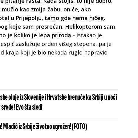
e pitanje rasta. Kada stojiš, to nije dobro.
 mučio kao zmija žabu, on će, ako
otel u Prijepolju, tamo gde nema ničeg.
 zbog koje sam presrećan. Helikopterom sam
o je koliko je lepa priroda -
istakao je
spić zaslužuje orden višeg stepena, pa je
d kraja koji je bio nekada ruglo napravio
ke oluje iz Slovenije i Hrvatske krenuće ka Srbiji u noći
 srede! Evo šta sledi
 Mladić iz Srbije životno ugrožen! (FOTO)