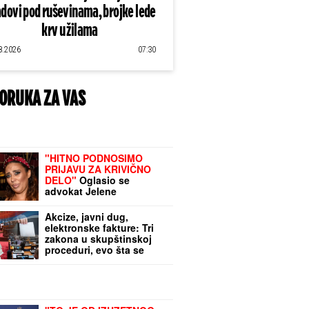
dovi pod ruševinama, brojke lede
krv u žilama
8.2026
07:30
ORUKA ZA VAS
"HITNO PODNOSIMO
PRIJAVU ZA KRIVIČNO
DELO"
Oglasio se
advokat Jelene
Radanović nakon jezivih
pretnji koje je dobila od
Akcize, javni dug,
Ane Nikolić: "To je
elektronske fakture: Tri
sramno"
zakona u skupštinskoj
proceduri, evo šta se
menja i kada izmene
stupaju na snagu