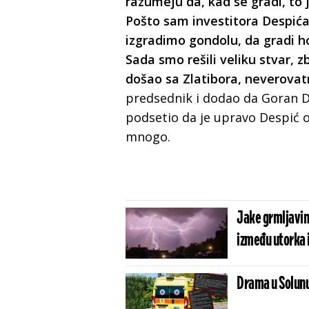
razumeju da, kad se gradi, to j
Pošto sam investitora Despića
izgradimo gondolu, da gradi h
Sada smo rešili veliku stvar,
došao sa Zlatibora, neverovatn
predsednik i dodao da Goran De
podsetio da je upravo Despić o
mnogo.
Jake grmljavins
između utorka i
Drama u Solunu!