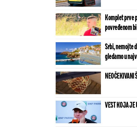
Komplet prve p
povređenom bici
Srbi, nemojte d
gledamo u najv
NEOČEKIVANI ŠOK
VEST KOJA JE 