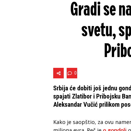
Gradi se n
svetu, sp
Prib
0
Srbija će dobiti još jednu gond
spajati Zlatibor i Pribojsku Ba
Aleksandar Vučić prilikom pos
Kako je saopštio, za ovu namen
miliona evra. Reč je
o gondoli
o