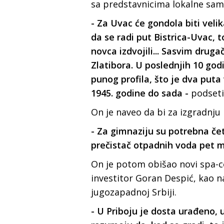
sa predstavnicima lokalne samo
- Za Uvac će gondola biti velik
da se radi put Bistrica-Uvac, t
novca izdvojili... Sasvim druga
Zlatibora. U poslednjih 10 go
punog profila, što je dva puta
1945. godine do sada -
podseti
On je naveo da bi za izgradnju
- Za gimnaziju su potrebna četi
prečistač otpadnih voda pet m
On je potom obišao novi spa-ce
investitor Goran Despić, kao 
jugozapadnoj Srbiji.
- U Priboju je dosta urađeno, u