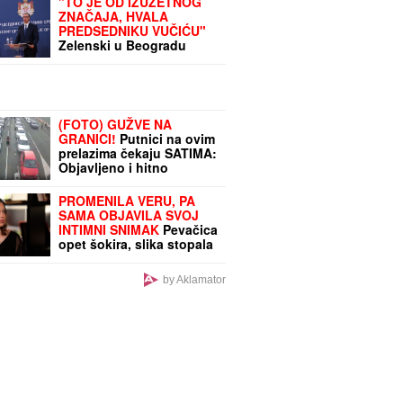
"TO JE OD IZUZETNOG
ZNAČAJA, HVALA
PREDSEDNIKU VUČIĆU"
Zelenski u Beogradu
poručio da ceni podršku
Srbije ukrajinskom
narodu, suverenitetu i
teritorijalnom integritetu
(FOTO) GUŽVE NA
GRANICI!
Putnici na ovim
prelazima čekaju SATIMA:
Objavljeno i hitno
upozorenje AMSS
PROMENILA VERU, PA
SAMA OBJAVILA SVOJ
INTIMNI SNIMAK
Pevačica
opet šokira, slika stopala
u KESAMA: "Mažem
ovčiju mast"
by Aklamator