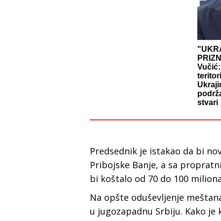
"UKRA
PRIZ
Vučić:
teritor
Ukraji
podrža
stvari
Predsednik je istakao da bi no
Pribojske Banje, a sa propratn
bi koštalo od 70 do 100 miliona
Na opšte oduševljenje meštana,
u jugozapadnu Srbiju. Kako je ka