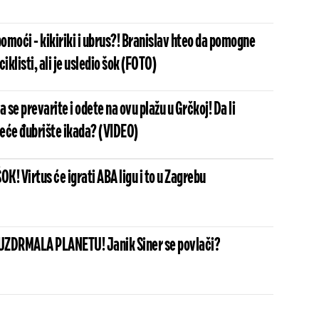
omoći - kikiriki i ubrus?! Branislav hteo da pomogne
klisti, ali je usledio šok (FOTO)
a se prevarite i odete na ovu plažu u Grčkoj! Da li
eće đubrište ikada? (VIDEO)
! Virtus će igrati ABA ligu i to u Zagrebu
UZDRMALA PLANETU! Janik Siner se povlači?