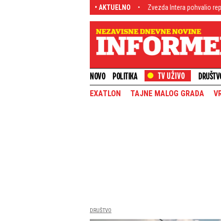
olara, a tek sledi veliko povećanje
• AKTUELNO
Zvezda Intera pohvalio reprezentativca S
NOVO
POLITIKA
DRUŠTV
EXATLON
TAJNE MALOG GRADA
V
DRUŠTVO