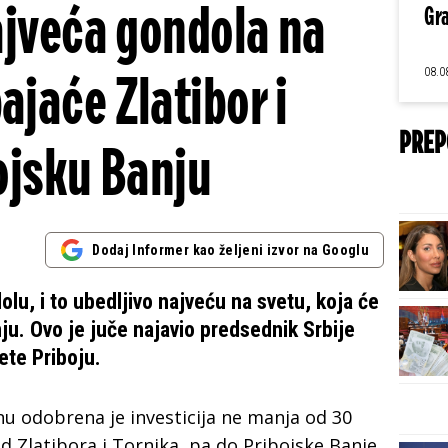
ajveća gondola na
Gra
08.0
ajaće Zlatibor i
PREP
ojsku Banju
Dodaj Informer kao željeni izvor na Googlu
olu, i to ubedljivo najveću na svetu, koja će
nju. Ovo je juče najavio predsednik Srbije
ete Priboju.
u odobrena je investicija ne manja od 30
d Zlatibora i Tornika, pa do Pribojske Banje