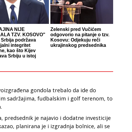
JINA NIJE
Zelenski pred Vučićem
NALA TZV. KOSOVO"
odgovorio na pitanje o tzv.
 Srbija podržava
Kosovu: Odjekuju reči
ijalni integritet
ukrajinskog predsednika
ne, kao što Kijev
va Srbiju u istoj
voizgrađena gondola trebalo da ide do
im sadržajima, fudbalskim i golf terenom, to
.
 predsednik je najavio i dodatne investicije
zao, planirana je i izgradnja bolnice, ali se