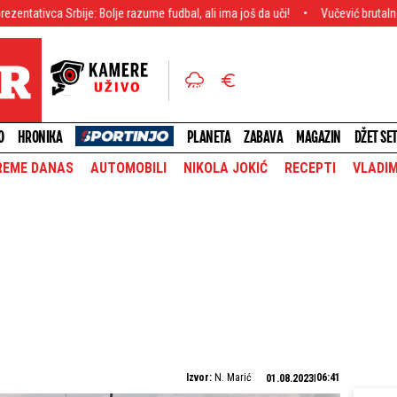
rbije: Bolje razume fudbal, ali ima još da uči!
Vučević brutalno odgovorio S
O
HRONIKA
PLANETA
ZABAVA
MAGAZIN
DŽET SE
REME DANAS
AUTOMOBILI
NIKOLA JOKIĆ
RECEPTI
VLADIM
Izvor:
N. Marić
06:41
01.08.2023