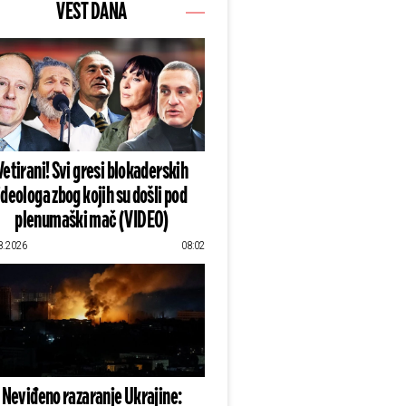
VEST DANA
Vetirani! Svi gresi blokaderskih
ideologa zbog kojih su došli pod
plenumaški mač (VIDEO)
8.2026
08:02
Neviđeno razaranje Ukrajine: