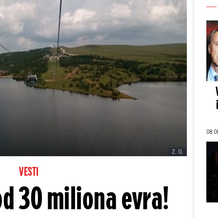
08.0
Z. G.
VESTI
od 30 miliona evra!