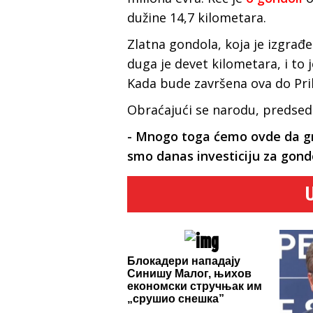
dužine 14,7 kilometara.
Zlatna gondola, koja je izgrađ
duga je devet kilometara, i to 
Kada bude završena ova do Prib
Obraćajući se narodu, predsedn
- Mnogo toga ćemo ovde da gra
smo danas investiciju za gond
Блокадери нападају
Синишу Малог, њихов
економски стручњак им
„срушио снешка”