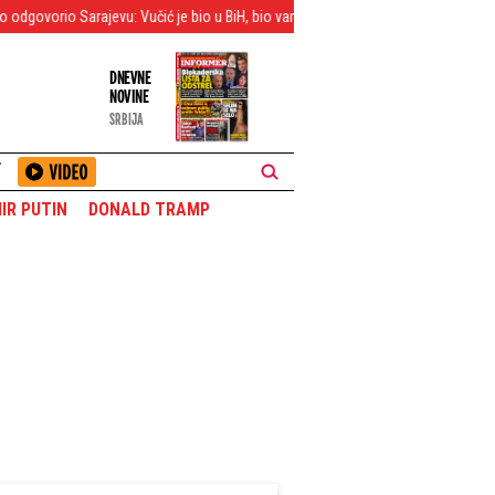
arajevu: Vučić je bio u BiH, bio vam je dostupan - Zašto ga niste priveli?
J
DNEVNE
NOVINE
SRBIJA
T
IR PUTIN
DONALD TRAMP