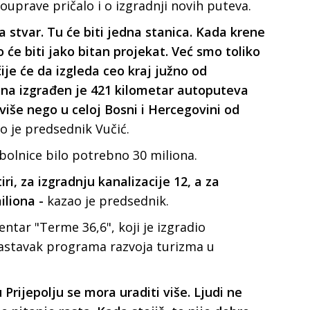
uprave pričalo i o izgradnji novih puteva.
a stvar. Tu će biti jedna stanica. Kada krene
o će biti jako bitan projekat. Već smo toliko
čije će da izgleda ceo kraj južno od
dina izgrađen je 421 kilometar autoputeva
 više nego u celoj Bosni i Hercegovini od
o je predsednik Vučić.
 bolnice bilo potrebno 30 miliona.
ri, za izgradnju kanalizacije 12, a za
iliona -
kazao je predsednik.
ntar "Terme 36,6", koji je izgradio
nastavak programa razvoja turizma u
 Prijepolju se mora uraditi više. Ljudi ne