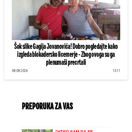
Šok slike Gagija Jovanovića! Dobro pogledajte kako
izgleda blokadersko licemerje - Zbog ovoga su ga
plenumaši precrtali
08.08.2026
13:11
PREPORUKA ZA VAS
"HTEO SAM DA SE