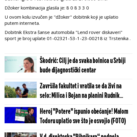
Džoker kombinacija glasila je: 8 0 8 3 3 0
U ovom kolu izvučen je "džoker" dobitnik koji je uplatio
putem interneta.
Dobitnik Ekstra šanse automobila "Lend rover diskaveri"
sport je broj uplate 01-02321-53-1-23-00218 iz Trstenika .
Škodrić: Cilj je da svaka bolnica u Srbiji
bude dijagnostički centar
Završila fakultet i vratila se da živi na
selo: Milica i Bojan na planini Rudnik
napravili mali etno raj!
Heroj "Potere" ispunio obećanje! Malom
Todoru uplatio sve što je osvojio (FOTO)