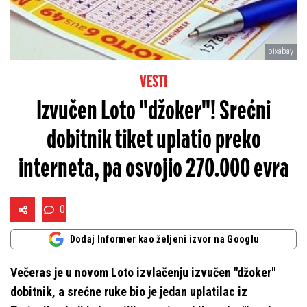
pixabay
VESTI
Izvučen Loto "džoker"! Srećni
dobitnik tiket uplatio preko
interneta, pa osvojio 270.000 evra
0
Dodaj Informer kao željeni izvor na Googlu
Večeras je u novom Loto izvlačenju izvučen "džoker"
dobitnik, a srećne ruke bio je jedan uplatilac iz