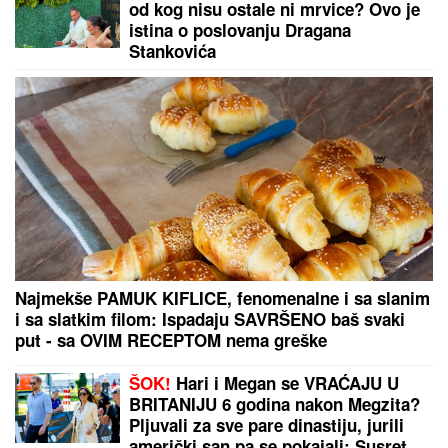
od kog nisu ostale ni mrvice? Ovo je
istina o poslovanju Dragana
Stankovića
Najmekše PAMUK KIFLICE, fenomenalne i sa slanim
i sa slatkim filom: Ispadaju SAVRŠENO baš svaki
put - sa OVIM RECEPTOM nema greške
ŠOK!
Hari i Megan se VRAĆAJU U
BRITANIJU 6 godina nakon Megzita?
Pljuvali za sve pare dinastiju, jurili
američki san pa se pokajali: Susret