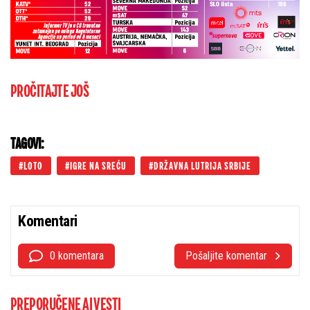
PROČITAJTE JOŠ
TAGOVI:
LOTO
IGRE NA SREĆU
DRŽAVNA LUTRIJA SRBIJE
Komentari
0 komentara
Pošaljite komentar
PREPORUČENE AI VESTI