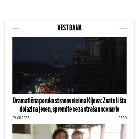
VEST DANA
Dramatična poruka stranovnicima Kijeva: Znate li šta
dolazi na jesen, spremite se za strašan scenario
09.08.2026
06:20