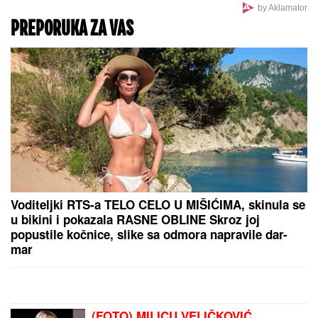
by Aklamator
PREPORUKA ZA VAS
Voditeljki RTS-a TELO CELO U MIŠIĆIMA, skinula se
u bikini i pokazala RASNE OBLINE Skroz joj
popustile kočnice, slike sa odmora napravile dar-
mar
(FOTO) MILICU VELIČKOVIĆ