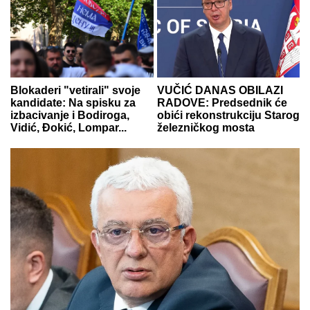
Blokaderi "vetirali" svoje
VUČIĆ DANAS OBILAZI
kandidate: Na spisku za
RADOVE: Predsednik će
izbacivanje i Bodiroga,
obići rekonstrukciju Starog
Vidić, Đokić, Lompar...
železničkog mosta