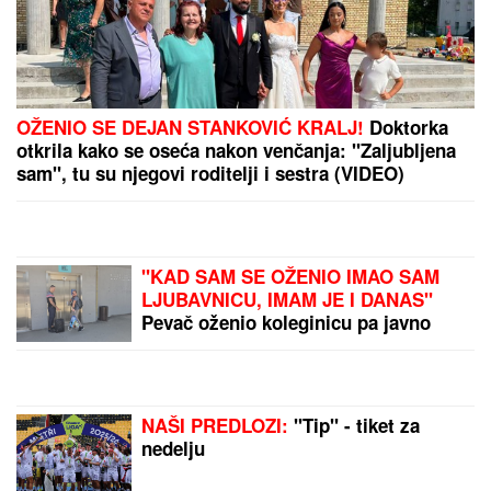
OŽENIO SE DEJAN STANKOVIĆ KRALJ!
Doktorka
otkrila kako se oseća nakon venčanja: "Zaljubljena
sam", tu su njegovi roditelji i sestra (VIDEO)
"KAD SAM SE OŽENIO IMAO SAM
LJUBAVNICU, IMAM JE I DANAS"
Pevač oženio koleginicu pa javno
priznao da je vara na svakom
koraku: "Skoro svi na estradi imaju
paralelne veze"
NAŠI PREDLOZI:
"Tip" - tiket za
nedelju