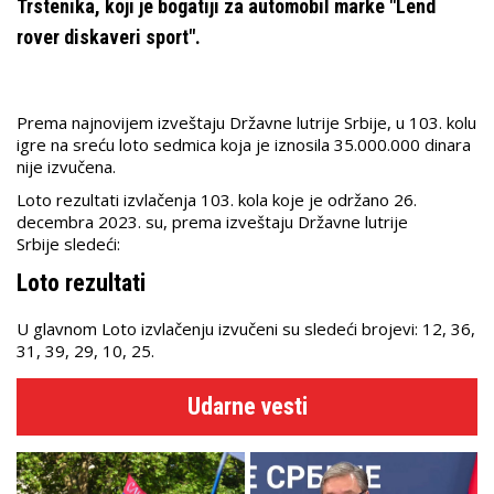
Trstenika, koji je bogatiji za automobil marke "Lend
rover diskaveri sport".
Prema najnovijem izveštaju Državne lutrije Srbije, u 103. kolu
igre na sreću loto sedmica koja je iznosila 35.000.000 dinara
nije izvučena.
Loto rezultati izvlačenja 103. kola koje je održano 26.
decembra 2023. su, prema izveštaju Državne lutrije
Srbije sledeći:
Loto rezultati
U glavnom Loto izvlačenju izvučeni su sledeći brojevi: 12, 36,
31, 39, 29, 10, 25.
Udarne vesti