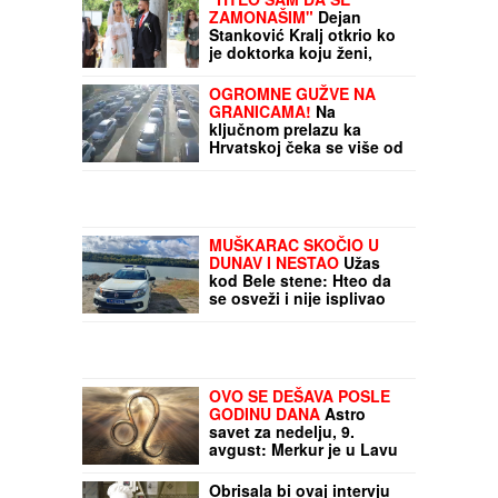
ZAMONAŠIM"
Dejan
Stanković Kralj otkrio ko
je doktorka koju ženi,
šokirao detaljima iz
života: "Nema vila i
OGROMNE GUŽVE NA
kamiona" (VIDEO)
GRANICAMA!
Na
ključnom prelazu ka
Hrvatskoj čeka se više od
TRI SATA: I na OVOM je
već pakleno
MUŠKARAC SKOČIO U
DUNAV I NESTAO
Užas
kod Bele stene: Hteo da
se osveži i nije isplivao
OVO SE DEŠAVA POSLE
GODINU DANA
Astro
savet za nedelju, 9.
avgust: Merkur je u Lavu
- Evo šta to donosi
vatrenim i vazdušnim
Obrisala bi ovaj intervju