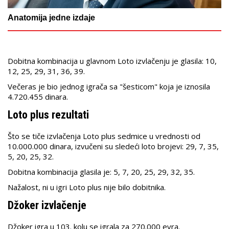
Anatomija jedne izdaje
Dobitna kombinacija u glavnom Loto izvlačenju je glasila: 10,
12, 25, 29, 31, 36, 39.
Večeras je bio jednog igrača sa "šesticom" koja je iznosila
4.720.455 dinara.
Loto plus rezultati
Što se tiče izvlačenja Loto plus sedmice u vrednosti od
10.000.000 dinara, izvučeni su sledeći loto brojevi: 29, 7, 35,
5, 20, 25, 32.
Dobitna kombinacija glasila je: 5, 7, 20, 25, 29, 32, 35.
Nažalost, ni u igri Loto plus nije bilo dobitnika.
Džoker izvlačenje
Džoker igra u 103. kolu se igrala za 270.000 evra.