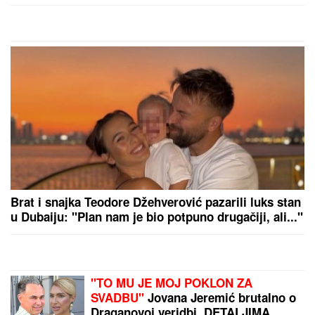
Brat i snajka Teodore Džehverović pazarili luks stan
u Dubaiju: "Plan nam je bio potpuno drugačiji, ali..."
"TO MU JE MOJ POKLON ZA
SVADBU"
Jovana Jeremić brutalno o
Draganovoj veridbi, DETALJIMA