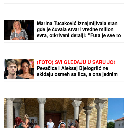
Marina Tucaković iznajmljivala stan
gde je čuvala stvari vredne milion
evra, otkriveni detalji: "Futa je sve to
stavio u crne kese"
(FOTO) SVI GLEDAJU U SARU JO!
Pevačica i Aleksej Bjelogrlić ne
skidaju osmeh sa lica, a ona jednim
potezom OČARALA SVE