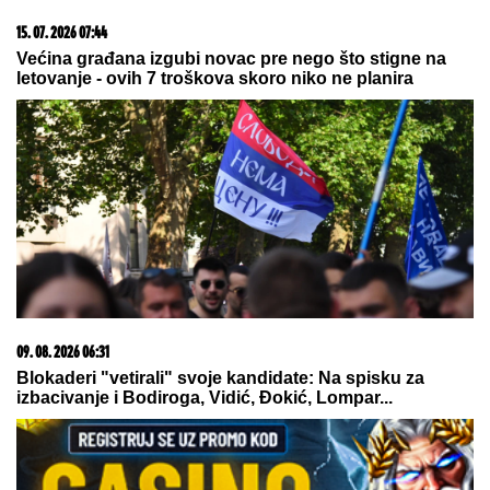
15. 07. 2026 07:44
Većina građana izgubi novac pre nego što stigne na
letovanje - ovih 7 troškova skoro niko ne planira
09. 08. 2026 06:31
Blokaderi "vetirali" svoje kandidate: Na spisku za
izbacivanje i Bodiroga, Vidić, Đokić, Lompar...