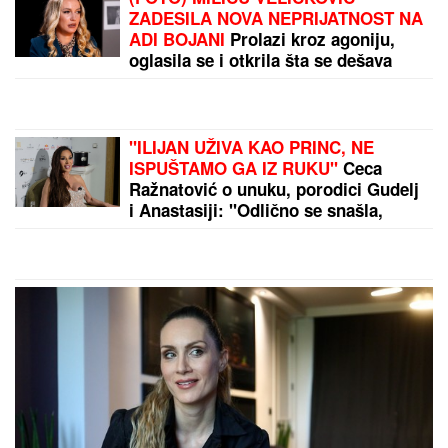
ZADESILA NOVA NEPRIJATNOST NA
ADI BOJANI
Prolazi kroz agoniju,
oglasila se i otkrila šta se dešava
nakon haosa sa Terzom
"ILIJAN UŽIVA KAO PRINC, NE
ISPUŠTAMO GA IZ RUKU"
Ceca
Ražnatović o unuku, porodici Gudelj
i Anastasiji: "Odlično se snašla,
nisam je savetovala", spomenula i
novi album posle 10 godina