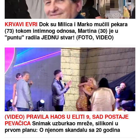
KRVAVI EVRI
Dok su Milica i Marko mučili pekara
(73) tokom intimnog odnosa, Martina (30) je u
"puntu" radila JEDNU stvar! (FOTO, VIDEO)
(VIDEO) PRAVILA HAOS U ELITI 9, SAD POSTAJE
PEVAČICA
Snimak uzburkao mreže, silikoni u
prvom planu: O njenom skandalu sa 20 godina
starijim brujao Balkan