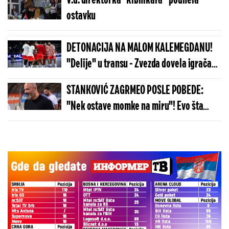
V.d. direktorka "Ribnikara“ podnela
ostavku
DETONACIJA NA MALOM KALEMEGDANU!
"Delije" u transu - Zvezda dovela igrača
Real Madrida!
STANKOVIĆ ZAGRMEO POSLE POBEDE:
"Nek ostave momke na miru"! Evo šta
kaže o isključenju golmana!