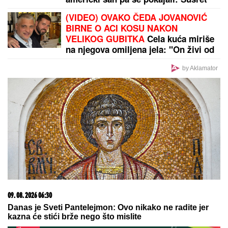
sa Čarlsom mogao bi da najavi
(VIDEO) OVAKO ČEDA JOVANOVIĆ
preokret
BIRNE O ACI KOSU NAKON
VELIKOG GUBITKA
Cela kuća miriše
na njegova omiljena jela: "On živi od
ljubavi"
by Aklamator
09. 08. 2026 06:30
Danas je Sveti Pantelejmon: Ovo nikako ne radite jer
kazna će stići brže nego što mislite