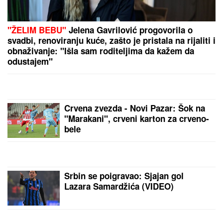
"ŽELIM BEBU"
Jelena Gavrilović progovorila o
svadbi, renoviranju kuće, zašto je pristala na rijaliti i
obnaživanje: "Išla sam roditeljima da kažem da
odustajem"
Crvena zvezda - Novi Pazar: Šok na
"Marakani", crveni karton za crveno-
bele
Srbin se poigravao: Sjajan gol
Lazara Samardžića (VIDEO)