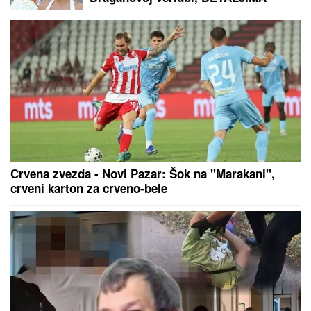
VENČANJA SA TIGROM, žestoko
preti:"Nisam ušla u pekaru da
pravim kiflice" (VIDEO)
Crvena zvezda - Novi Pazar: Šok na "Marakani",
crveni karton za crveno-bele