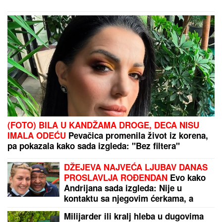
(FOTO) BILA U KANDŽAMA DROGE, DECA NISU
IMALA ODEĆU
Pevačica promenila život iz korena,
pa pokazala kako sada izgleda: "Bez filtera"
DŽEJEVA NAJVEĆA LJUBAV DANAS
PROSLAVLJA ROĐENDAN
Evo kako
Andrijana sada izgleda: Nije u
kontaktu sa njegovim ćerkama, a
jedan detalj svi komentarišu
Milijarder ili kralj hleba u dugovima