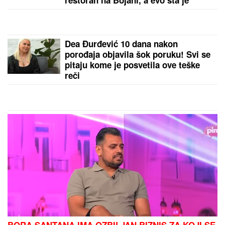
"ZLO ĆE SE PRETVARATI DA JE
DOBRO"
Dea Đurđević iznenadila
objavom, voditeljka podelila savet:
"Kad god vidiš zlo, veruj da je zlo"