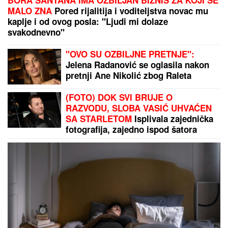
"KAKAV TO PSIHOPATA MOŽE BITI"
Turčin živeo sa
ženom u stanu u Borči u kojem je ubio ruskinju:
Isplivali stravični detalji
BURA SE NE STIŠAVA!
Zahtevaju momentalnu
smenu Đanija Infatina