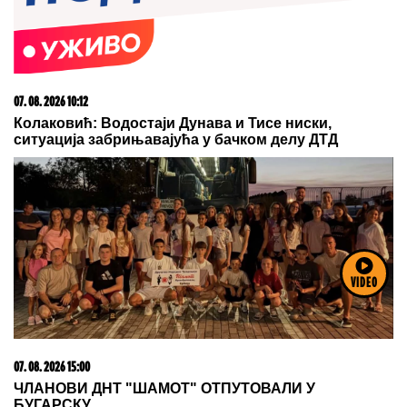
07. 08. 2026 15:07
Блокадери померили своје границе: За пожаре је
крива Српска православна црква
07. 08. 2026 14:46
Хрватски историчар: Вучићева спољна политика
дала боље резултате од резултата ЕУ, долазак
Зеленског додатно јача позицију Србије
07. 08. 2026 14:45
Херцег Нови: Са извора на Сушћепану и Требесину
уклоњене табле о забрани воде за пиће, потребно
VIDEO
хлорисање