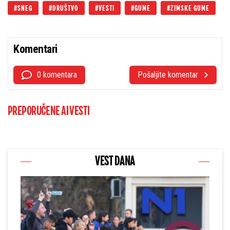
SNEG
DRUŠTVO
VESTI
GUME
ZIMSKE GUME
Komentari
0 komentara
Pošaljite komentar
PREPORUČENE AI VESTI
VEST DANA