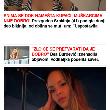
(FOTO) DOK SVI BRUJE O
RAZVODU, SLOBA VASIĆ UHVAĆEN
SA STARLETOM
Isplivala zajednička
fotografija, zajedno ispod šatora