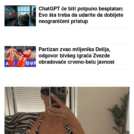
(FOTO, VIDEO) OVO JE ZORAN
OSUMNJIČEN ZA UBISTVO SVOJE
MAJKE NA NOVOM BEOGRADU!
Policija ga izvela bosog, KRVAVIH
nogu sa lisicama na rukama, ušao u
kola Hitne pomoći