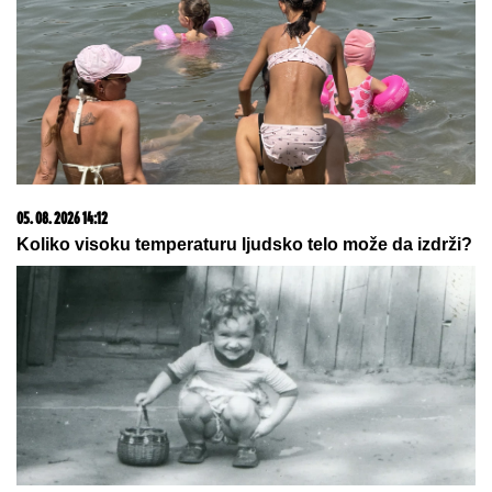
BORA SANTANA IMA OZBILJAN BIZNIS ZA KOJI SE
MALO ZNA
Pored rijalitija i voditeljstva novac mu
kaplje i od ovog posla: "Ljudi mi dolaze
svakodnevno"
"OVO SU OZBILJNE PRETNJE":
Jelena Radanović se oglasila nakon
pretnji Ane Nikolić zbog Raleta
(FOTO) DOK SVI BRUJE O
RAZVODU, SLOBA VASIĆ UHVAĆEN
SA STARLETOM
Isplivala zajednička
fotografija, zajedno ispod šatora