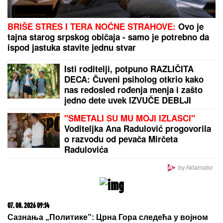
Snimak MUSLIMANSKOG PARA NA PLAŽI podelio
internet: Buknula žestoka rasprava o slobodi i veri
jer je ŽENA POTPUNO POKRIVENA: "On šeta golog
stomaka, dok ona ne može da diše"
by Aklamator
PREPORUKA ZA VAS