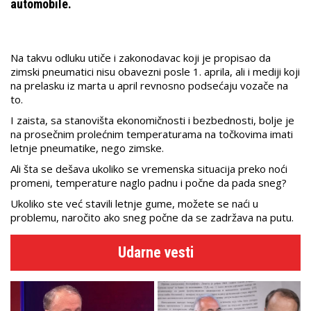
automobile.
Na takvu odluku utiče i zakonodavac koji je propisao da
zimski pneumatici nisu obavezni posle 1. aprila, ali i mediji koji
na prelasku iz marta u april revnosno podsećaju vozače na
to.
I zaista, sa stanovišta ekonomičnosti i bezbednosti, bolje je
na prosečnim prolećnim temperaturama na točkovima imati
letnje pneumatike, nego zimske.
Ali šta se dešava ukoliko se vremenska situacija preko noći
promeni, temperature naglo padnu i počne da pada sneg?
Ukoliko ste već stavili letnje gume, možete se naći u
problemu, naročito ako sneg počne da se zadržava na putu.
Udarne vesti