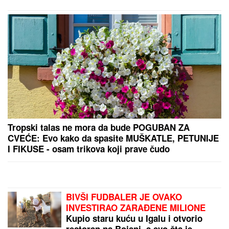
SNIMA SE DOK NAMEŠTA KUPAĆI, MUŠKARCIMA
NIJE DOBRO!
Prezgodna Srpkinja (41) podigla donji
deo bikinija, od oblina se muti um: "Uspostavila
kontakt sa telom" (FOTO)