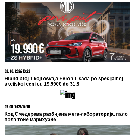
restoran na Bojani, a evo šta je
pripalo bivšoj supruzi posle razvoda
Dea Đurđević 10 dana nakon
porođaja objavila šok poruku! Svi se
pitaju kome je posvetila ove teške
reči