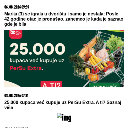
BRIŠE STRES I TERA NOĆNE STRAHOVE:
Ovo je
tajna starog srpskog običaja - samo je potrebno da
ispod jastuka stavite jednu stvar
Isti roditelji, potpuno RAZLIČITA
DECA: Čuveni psiholog otkrio kako
nas redosled rođenja menja i zašto
jedno dete uvek IZVUČE DEBLJI
KRAJ
"SMETALI SU MU MOJI IZLASCI"
Voditeljka Ana Radulović progovorila
o razvodu od pevača Mirčeta
Radulovića
by Aklamator
07. 08. 2026 09:14
Сазнања „Политике”: Црна Гора следећа у војном