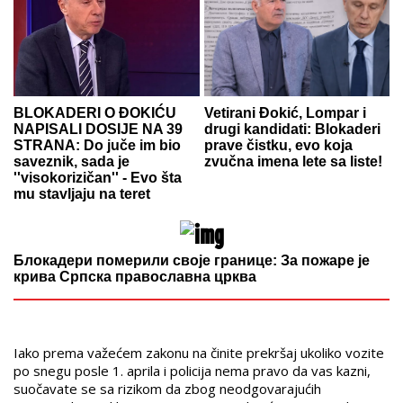
BLOKADERI O ĐOKIĆU
Vetirani Đokić, Lompar i
NAPISALI DOSIJE NA 39
drugi kandidati: Blokaderi
STRANA: Do juče im bio
prave čistku, evo koja
saveznik, sada je
zvučna imena lete sa liste!
''visokorizičan'' - Evo šta
mu stavljaju na teret
Блокадери померили своје границе: За пожаре је
крива Српска православна црква
Iako prema važećem zakonu na činite prekršaj ukoliko vozite
po snegu posle 1. aprila i policija nema pravo da vas kazni,
suočavate se sa rizikom da zbog neodgovarajućih