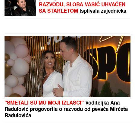
NAJPOZNATIJA
ŠPIJUNKA: O čuvenoj
Mata Hari se i dan-danas
priča, a njen kraj je jedan
od NAJTRAGIČNIJIH
by Aklamator
PREPORUKA ZA VAS
VODITELJKA RTS-A UŽIVA NA JAHTI
Zategnuta kao
praćka u 52. godini: Otkopčala košulju i pokazala
zašto važi za jednu od najzgodnijih (Foto)