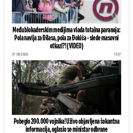
Među blokaderskim medijima vlada totalna paranoja:
Pola navija za Đilasa, pola za Đokića - slede masovni
otkazi?! (VIDEO)
07.08.2026
15:07
Pobeglo 200.000 vojnika! Uživo objavljena šokantna
informacija, oglasio se ministar odbrane