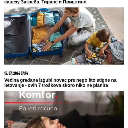
Ćerka pokojnog pevača zaprepastila javnost:
"Jesam sponzoruša i skupa sam"
Zaboravite na tupe noževe: Uz ovaj
trik sa poklopcima biće OŠTRI KAO
BRIJAČ za samo jedan minut
INSPEKCIJA UPALA NA IMANJE
VLADIMIRA TOMOVIĆA U BARU
Zatvorili mu objekat nakon što je
pokrenuo biznis, hitno se oglasio:
"Imamo zabranu"