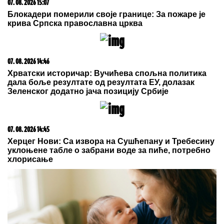
савезу Загреба, Тиране и Приштине
15. 07. 2026 07:44
Većina građana izgubi novac pre nego što stigne na
letovanje - ovih 7 troškova skoro niko ne planira