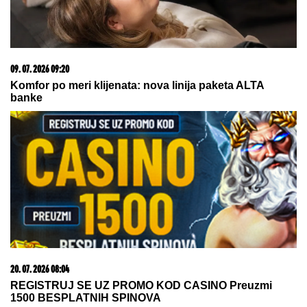
Tropski talas ne mora da bude POGUBAN ZA
CVEĆE: Evo kako da spasite MUŠKATLE, PETUNIJE
I FIKUSE - osam trikova koji prave čudo
BIVŠI FUDBALER JE OVAKO
INVESTIRAO ZARAĐENE MILIONE
Kupio staru kuću u Igalu i otvorio