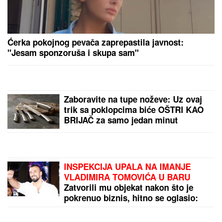
Partizan zvao miljenika Delija,
odgovor bivšeg igraća Zvezde
obradovaće crveno-belu javnost