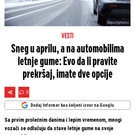
Depositphotos
VESTI
Sneg u aprilu, a na automobilima
letnje gume: Evo da li pravite
prekršaj, imate dve opcije
0
Dodaj Informer kao željeni izvor na Googlu
Sa prvim prolećnim danima i lepim vremenom, mnogi
vozači se odlučuju da stave letnje gume na svoje