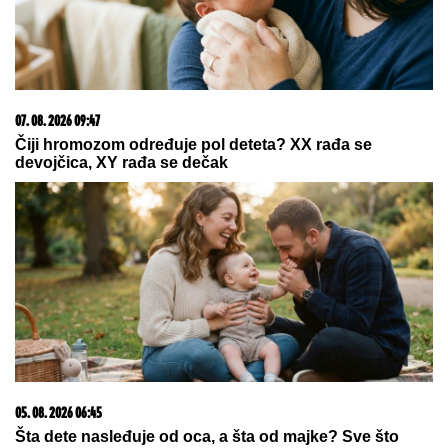
09. 07. 2026 09:20
Komfor po meri klijenata: nova linija paketa ALTA
banke
20. 07. 2026 08:04
REGISTRUJ SE UZ PROMO KOD CASINO Preuzmi
1500 BESPLATNIH SPINOVA