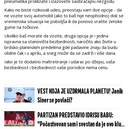
pneumatika proklizate i izazovete saobraćajnu nezgodu.
Kako ne biste rizikovali udes, preostaju vam dve opcije - da
ne vozite svoj automobil (ako to baš nije neophodno) dok se
vremenska situacija ne poboljša ili da ponovo vratite zimske
gume na točkove.
Ukoliko baš morate da vozite, druga opcija je i jedina
ispravna sa stanovišta bezbednosti, naročito ako živite u
brdsko-planinskim predelima gde padavine znaju da budu
obilne čak i u aprilu, a sneg može da se zadrži i više dana.
Iako je to dodatno maltretiranje i udarac po džepu, vaša
bezbednost i bezbednost vaše porodice nema cenu.
VEST KOJA JE UZDRMALA PLANETU! Janik
Siner se povlači?
PARTIZAN PREDSTAVIO IDRISU BABU:
"Počastvovan sam i svestan da je ovo klub