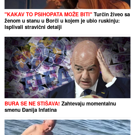
"SMETALI SU MU MOJI IZLASCI"
Voditeljka Ana
Radulović progovorila o razvodu od pevača Mirčeta
Radulovića