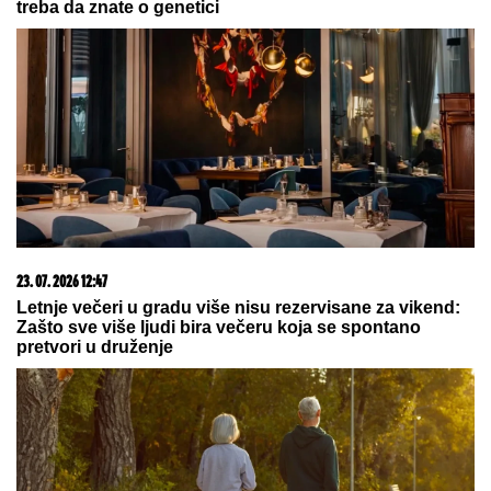
03. 08. 2026 13:23
Hibrid broj 1 koji osvaja Evropu, sada po specijalnoj
akcijskoj ceni od 19.990€ do 31.8.
07. 08. 2026 14:30
Код Смедерева разбијена мега-лабораторија, пало
пола тоне марихуане