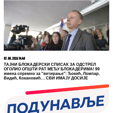
06. 08. 2026 09:39
Marija (3) se igrala u dvorištu i samo je nestala: Posle
42 godine otac je pronašao, zanemeo je kada je saznao
gde je bila
03. 08. 2026 07:31
25.000 kupaca već kupuje uz PerSu Extra. A ti? Saznaj
više