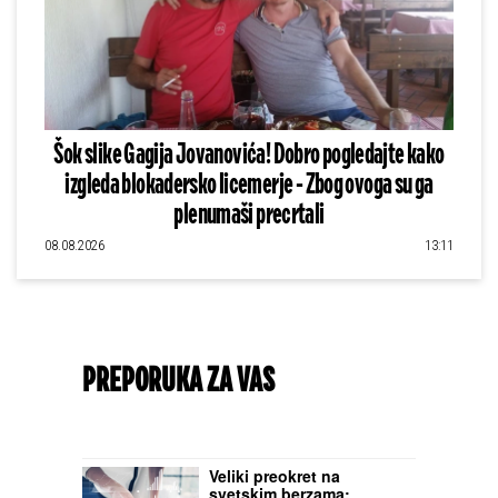
Šok slike Gagija Jovanovića! Dobro pogledajte kako
izgleda blokadersko licemerje - Zbog ovoga su ga
plenumaši precrtali
08.08.2026
13:11
PREPORUKA ZA VAS