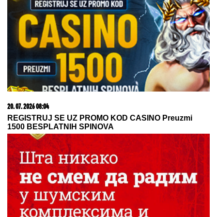
23. 07. 2026 12:47
Letnje večeri u gradu više nisu rezervisane za vikend:
Zašto sve više ljudi bira večeru koja se spontano
pretvori u druženje
07. 08. 2026 09:14
Сазнања „Политике”: Црна Гора следећа у војном
савезу Загреба, Тиране и Приштине