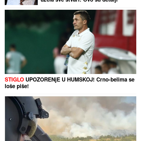
TEŠKO JE POVREĐENA!
Najnoviji
detalji ubadanja tinejdžerke (18) u
samom centru Beograda: Oglasili se
iz Hitne pomoći
Voditeljka zauvek odustala od
vantelesne, a sad sa mužem slavi 16
godina braka: "Dovoljni smo jedno
drugom"