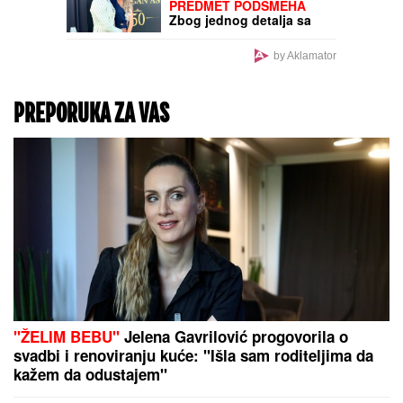
OVO JE NAJLEPŠA VILA
U BEOGRADU
Naš
sportista kupio kuću od
TRI MILIONA EVRA, a ne
živi u Srbiji: Ima privatan
bazen i fitnes salu