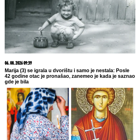
FIZIČARI POTVRDILI "NEGATIVNO VREME":
Svetlost kroz atome prošla kao da je stigla pre nego
što je krenula
NEVIĐENO
NASILjE U SOPOTU:
Amerikanac nasred ulice pretukao
suprugu štapom, pa pobegao od
meštana!
MITROVIĆI U PUNOM SASTAVU:
Milica pokazala kakav odnos ima sa
Željkovom UNUKOM EMOM - mnogi
ovo nisu očekivali! (FOTO)
by Aklamator