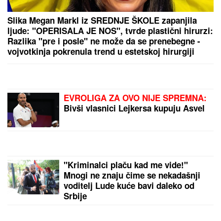
JELENA RADANOVIĆ DOBIJA MONSTRUOZNE
PORUKE
Nakon pretnji Ane Nikolić proživljava
horor, sve objavila: "Patetični ste"
MISTERIJA "AKTIVNOG UMIRANJA"
Ovim redosledom se GUBE ČULA I
OSEĆAJI PRED SMRT: Glad i žeđ
prvi nestaju, a telo se OVOGA
POSLEDNJE ODRIČE, tvrde
NEURONAUČNICI
(VIDEO) TRUDNA ANITA DOVEZLA
LUKU NA PINK
Strasno se grle i
ljube u kolima, ne pušta ga: Blista
pred porođaj