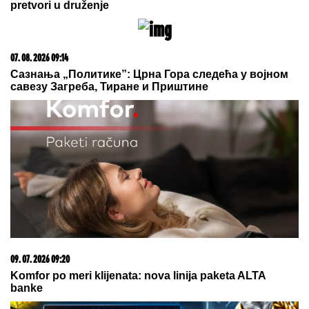
09. 08. 2026 06:26
Da li deca nasleđuju otpornost na stres? Evo šta kaže
nauka
09. 08. 2026 07:48
Добра и лоша вест у Партизановој авантури званој
Лига конференција