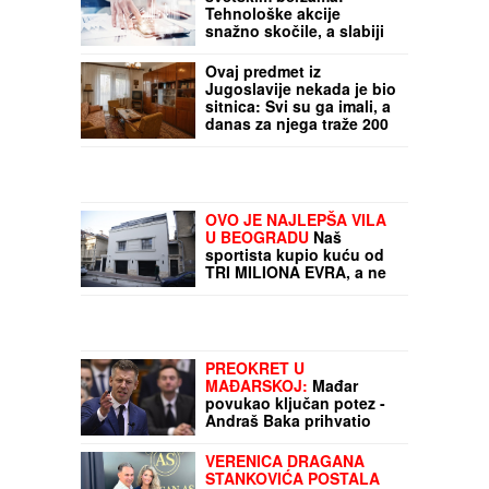
Veliki preokret na
svetskim berzama:
Tehnološke akcije
snažno skočile, a slabiji
podaci iz SAD dodatno
pogurali tržište
Ovaj predmet iz
Jugoslavije nekada je bio
sitnica: Svi su ga imali, a
danas za njega traže 200
evra (FOTO)