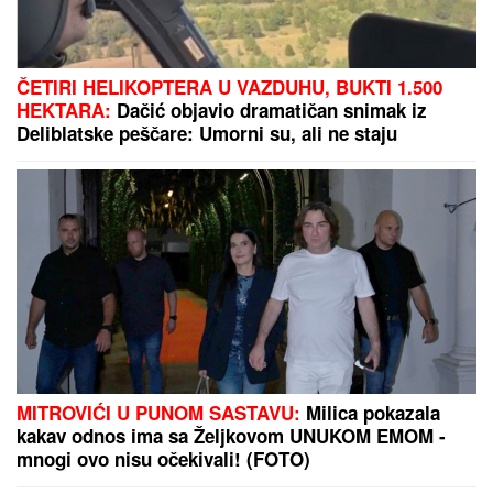
"ODUSTALI SMO OD VANTELESNE NAKON
NEUSPEŠNIH POKUŠAJA"
Voditeljka sa mužem
slavi 16 godina braka: "Dovoljni smo jedno drugom"
RASKINULI TEODORA I BEBICA
Ostavila ga nakon izlaska iz Elite 9 i
uzela sve stvari: Ovo su detalji