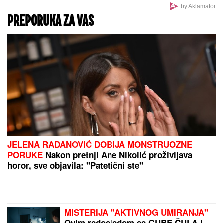
STIGLO
UPOZORENjE U HUMSKOJ! Crno-belima se
loše piše!
ČETIRI HELIKOPTERA U VAZDUHU, BUKTI 1.500
HEKTARA:
Dačić objavio dramatičan snimak iz
Deliblatske peščare: Umorni su, ali ne staju