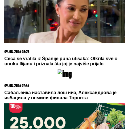
treba da znate o genetici
15. 07. 2026 07:44
Većina građana izgubi novac pre nego što stigne na
letovanje - ovih 7 troškova skoro niko ne planira