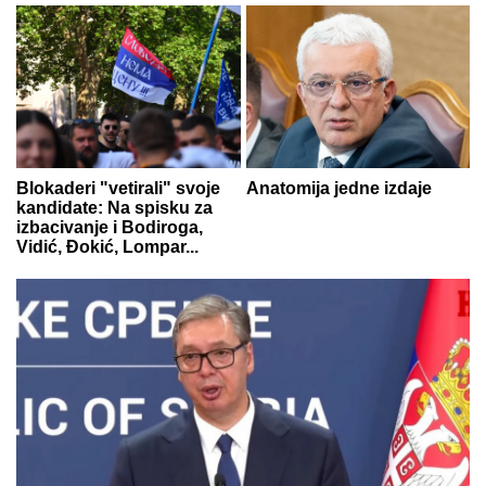
Blokaderi "vetirali" svoje
Anatomija jedne izdaje
kandidate: Na spisku za
izbacivanje i Bodiroga,
Vidić, Đokić, Lompar...