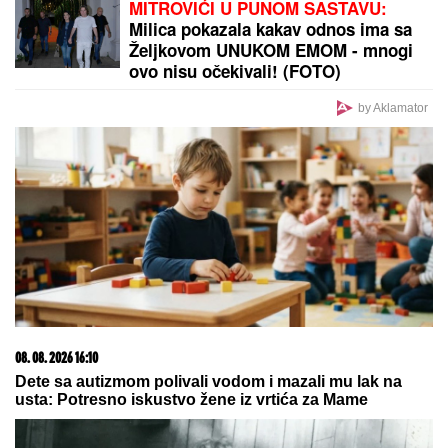
DRAMA U CENTRU BEOGRADA:
Devojka izbodena
nožem, prevezena u Urgentni centar
Nizala skandale u Zadruzi, bila sa
Filipom Đukićem, pa nestala! Rodila
ćerku i potpuno promenila izgled!
(FOTO)
"ILIJAN UŽIVA KAO PRINC, NE
ISPUŠTAMO GA IZ RUKU"
Ceca
Ražnatović o unuku, porodici Gudelj
i Anastasiji: "Odlično se snašla,
nisam je savetovala", spomenula i
novi album posle 10 godina