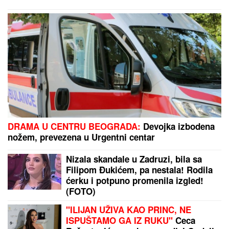
Slika Megan Markl iz SREDNJE ŠKOLE zapanjila
ljude: "OPERISALA JE NOS", tvrde plastični hirurzi:
Razlika "pre i posle" ne može da se prenebegne -
vojvotkinja pokrenula trend u estetskoj hirurgiji
EVROLIGA ZA OVO NIJE SPREMNA:
Bivši vlasnici Lejkersa kupuju Asvel