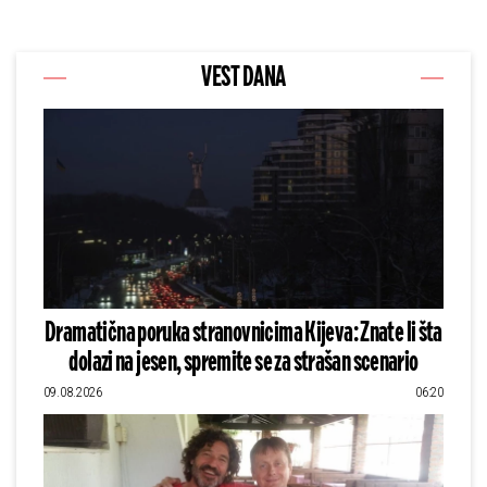
VEST DANA
Dramatična poruka stranovnicima Kijeva: Znate li šta
dolazi na jesen, spremite se za strašan scenario
09.08.2026
06:20