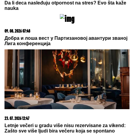
09. 08. 2026 07:56
Сабаљенка наставила лош низ, Александрова је
избацила у осмини финала Торонта
03. 08. 2026 07:31
25.000 kupaca već kupuje uz PerSu Extra. A ti? Saznaj
više