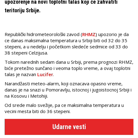
upozorenje na novi toplotni talas koji će zahvatiti
teritoriju Srbije.
Republički hidrometeorološki zavod (
RHMZ
) upozorio je da
ce danas maksimalna temperatura u Srbiji biti od 32 do 35
stepeni, a u nedelju i početkom sledeće sedmice od 33 do
38 stepeni Celzijusa.
Tokom narednih sedam dana u Srbiji, prema prognozi RHMZ,
biće pretežno sunčano i veoma toplo vreme, a ovaj toplotni
talas je nazvan
Lucifer
.
Narandžasti meteo-alarm, koji oznacava opasno vreme,
danas je na snazi u Pomoravlju, istocnoj i jugoistocnoj Srbiji i
na Kosovu i Metohiji.
Od srede malo svežije, pa ce maksimalna temperatura u
vecini mesta biti do 36 stepeni.
Udarne vesti