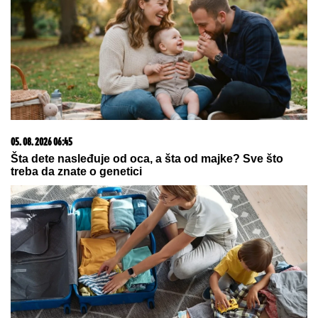
Marija (3) se igrala u dvorištu i samo je nestala: Posle
42 godine otac je pronašao, zanemeo je kada je saznao
gde je bila
09. 08. 2026 06:24
Mame, danas ne čistimo kuću. Poštujemo Svetog
Panteliju