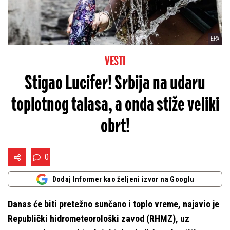
EPA
VESTI
Stigao Lucifer! Srbija na udaru
toplotnog talasa, a onda stiže veliki
obrt!
0
Dodaj Informer kao željeni izvor na Googlu
Danas će biti pretežno sunčano i toplo vreme, najavio je
Republički hidrometeorološki zavod (RHMZ), uz