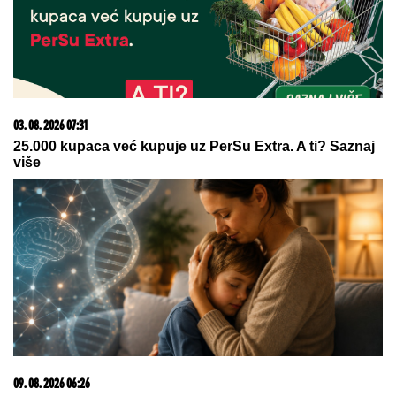
06. 08. 2026 07:08
Evo u kojim banjama važi vaučer od 10.000 dinara -
kompletan spisak destinacija u Srbiji
09. 08. 2026 08:26
Ceca se vratila iz Španije puna utisaka: Otkrila sve o
unuku Ilijanu i priznala šta joj je najviše prijalo