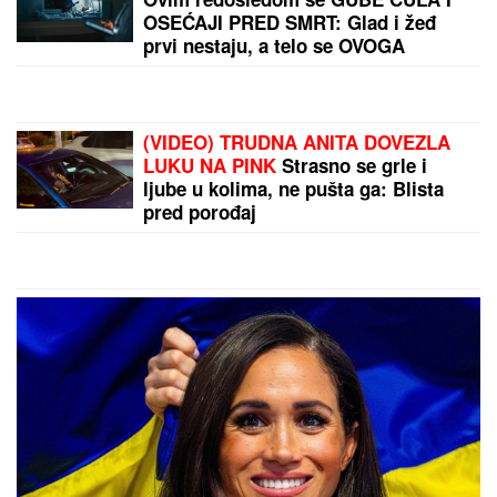
MITROVIĆI U PUNOM SASTAVU:
Milica pokazala
kakav odnos ima sa Željkovom UNUKOM EMOM -
mnogi ovo nisu očekivali! (FOTO)
by Aklamator
PREPORUKA ZA VAS