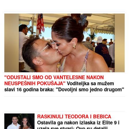
filtera: U haljini do poda sa golim
leđima, mnogi je nisu prepoznali
"NIJE IH BILO POLA SATA, SVI SU TO VIDELI"
Maja
Marinković šokirala tvrdnjama o aferi Stanije i
Takija: "Želi da bude sponzoruša, živi u selendri"