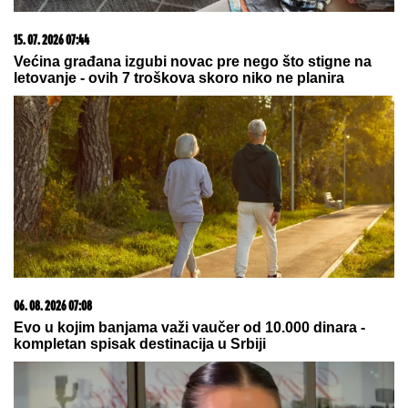
03. 08. 2026 13:23
Hibrid broj 1 koji osvaja Evropu, sada po specijalnoj
akcijskoj ceni od 19.990€ do 31.8.
05. 08. 2026 06:45
Šta dete nasleđuje od oca, a šta od majke? Sve što