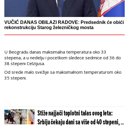
VUČIĆ DANAS OBILAZI RADOVE: Predsednik će obići
rekonstrukciju Starog železničkog mosta
U Beogradu danas maksimalna temperatura oko 33
stepena, a u nedelju i pocetkom sledece sedmice od 36 do
38 stepeni Celzijusa.
Od srede malo svežije sa maksimalnom temperaturom oko
35 stepeni.
Stiže najjači toplotni talas ovog leta:
Srbiju čekaju dani sa više od 40 stepeni, a