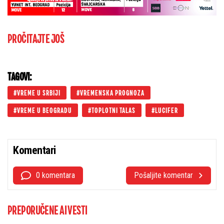
PROČITAJTE JOŠ
TAGOVI:
VREME U SRBIJI
VREMENSKA PROGNOZA
VREME U BEOGRADU
TOPLOTNI TALAS
LUCIFER
Komentari
0 komentara
Pošaljite komentar
PREPORUČENE AI VESTI