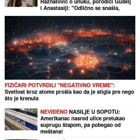
"Kriminalci plaču kad me vide!"
Mnogi ne znaju čime se nekadašnji
voditelj Lude kuće bavi daleko od
Srbije