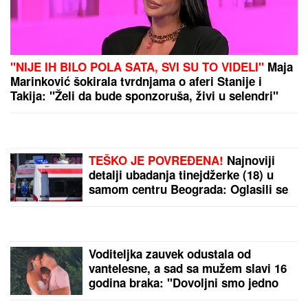
"ŽELIM BEBU"
Jelena Gavrilović progovorila o
svadbi i renoviranju kuće: "Išla sam roditeljima da
kažem da odustajem"
(FOTO) SVI GLEDAJU U SARU JO!
Pevačica i Aleksej Bjelogrlić ne
skidaju osmeh sa lica, a ona jednim
potezom OČARALA SVE
(PAPARACO) ĐINA DŽINOVIĆ U
CRNOJ GORI
Evo kako izgleda bez