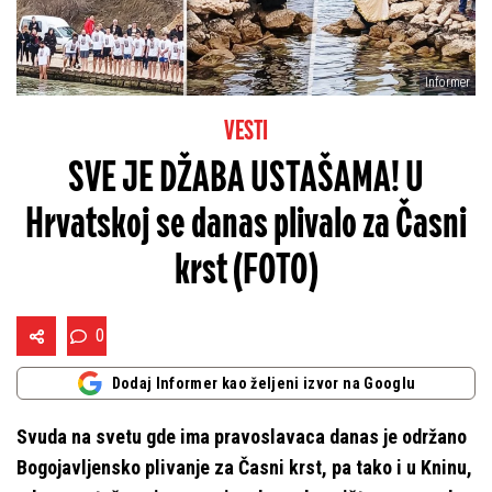
Informer
VESTI
SVE JE DŽABA USTAŠAMA! U
Hrvatskoj se danas plivalo za Časni
krst (FOTO)
0
Dodaj Informer kao željeni izvor na Googlu
Svuda na svetu gde ima pravoslavaca danas je održano
Bogojavljensko plivanje za Časni krst, pa tako i u Kninu,