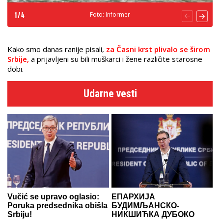
Foto: Informer
1
/
4
Kako smo danas ranije pisali,
za Časni krst plivalo se širom
Srbije,
a prijavljeni su bili muškarci i žene različite starosne
dobi.
Udarne vesti
Vučić se upravo oglasio:
ЕПАРХИЈА
Poruka predsednika obišla
БУДИМЉАНСКО-
Srbiju!
НИКШИЋКА ДУБОКО