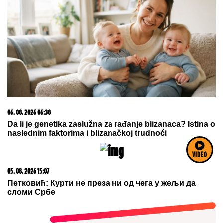
23. 07. 2026 12:47
Letnje večeri u gradu više nisu rezervisane za vikend:
Zašto sve više ljudi bira večeru koja se spontano
pretvori u druženje
VIDEO
09. 07. 2026 09:20
Komfor po meri klijenata: nova linija paketa ALTA
banke