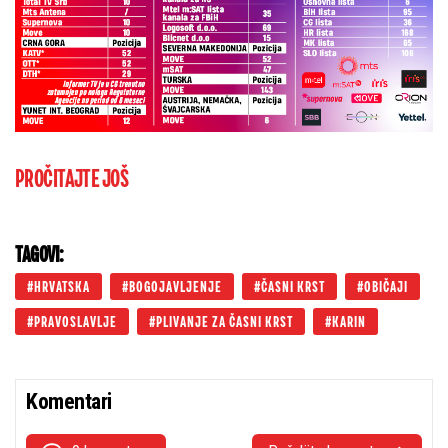
PROČITAJTE JOŠ
TAGOVI:
HRVATSKA
BOGOJAVLJENJE
ČASNI KRST
OBIČAJI
PRAVOSLAVLJE
PLIVANJE ZA ČASNI KRST
KARIN
Komentari