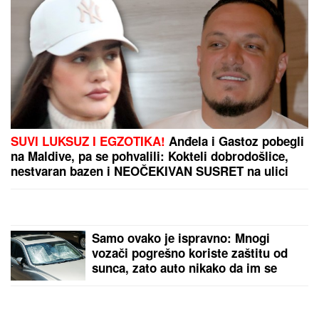
PREPORUKA ZA VAS
OVO JE TRAGIČNA PRIČA KOJA SE KRIJE IZA
PESME "IVANOVA KORITA"
Merima Njegomir tražila
IZMENU teksta: "Ti stihovi su naknadno dopisani"