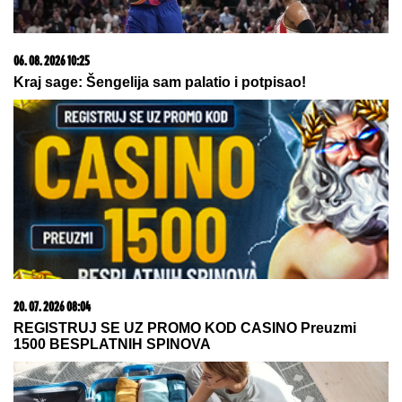
"IMAM NAJLEPŠU I NAJBOLJU MAJKU"
Elma
Sinanović danas slavi rođendan, niko ne veruje da je
napunila ovoliko godina, ćerka joj se obratila