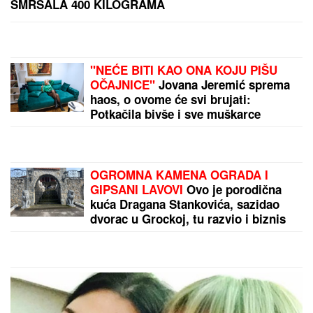
Baba Vanga je pogodila sve osim
jedne stvari! Suzana prvi put o
predviđanju koje se nije ostvarilo