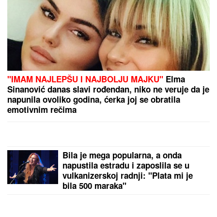
Albanci grade mega-džamiju sa 13 spratova: Lokalci
besni, u Londonu, u krugu od 5 kilometara, 15
džamija