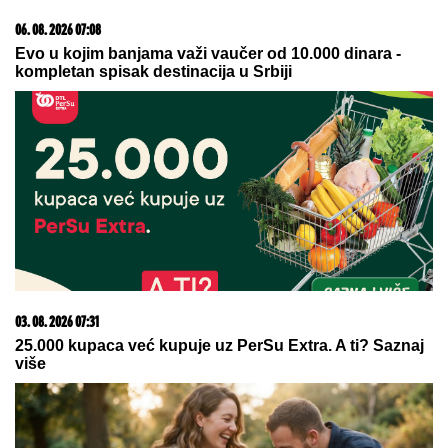
BOBAN SEKAO DRVA, ZA PAR
SEKUNDI JE GLEDAO SMRTI U OČI:
Ispovest Vranjanca kojeg je ubo
stršljen ledi krv u žilama