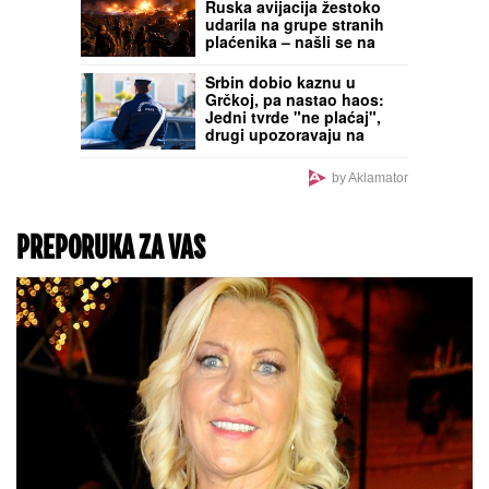
gledaju i ne veruju
Vodič za renoviranje
stana bez nepotrebnih
troškova: Greška u
planiranju 10 kvadrata
može da izvuče 7.000
evra iz džepa!