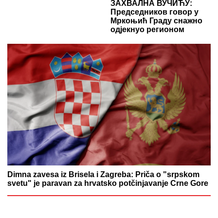
ЗАХВАЛНА ВУЧИЋУ:
Председников говор у
Мркоњић Граду снажно
одјекнуо регионом
Dimna zavesa iz Brisela i Zagreba: Priča o "srpskom
svetu" je paravan za hrvatsko potčinjavanje Crne Gore