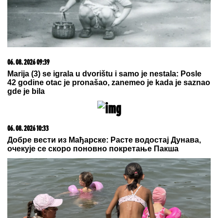
(VIDEO) NEMANJA GUDELJ SE NE
ODVAJA OD SINA!
Anastasija
objavila snimak sa mora: Ponosni
tata gura kolica dok Ilijan spava,
raznežila sve
"MUSTAFA JE ZALJUBLJEN U
STANIJU"
Taki Marinković otkrio da
ULAZI U ELITU 10 da se OBRAČUNA
sa Filipom Carem, progovorio o
venčanju Maje i Asmina (VIDEO)