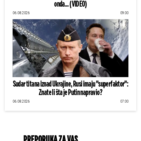
onda... (VIDEO)
06.08.2026
09:00
Sudar titana iznad Ukrajine, Rusi imaju "superfaktor":
Znate li šta je Putin napravio?
06.08.2026
07:00
PREPORUKA ZA VAS