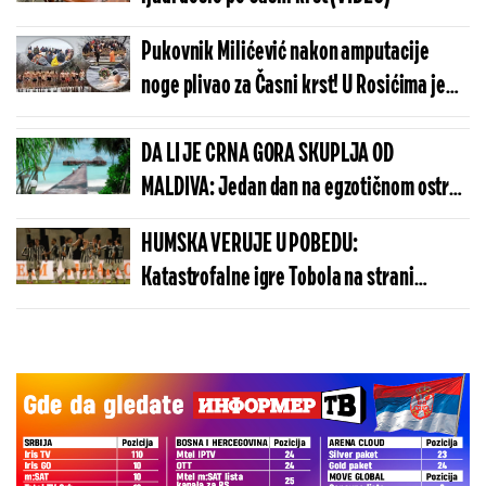
Pukovnik Milićević nakon amputacije
noge plivao za Časni krst! U Rosićima je
najbrža bila Jovana (VIDEO)
DA LI JE CRNA GORA SKUPLJA OD
MALDIVA: Jedan dan na egzotičnom ostrvu
može da košta manje nego u Budvi
HUMSKA VERUJE U POBEDU:
Katastrofalne igre Tobola na strani
ulivaju samopouzdanje Partizanu