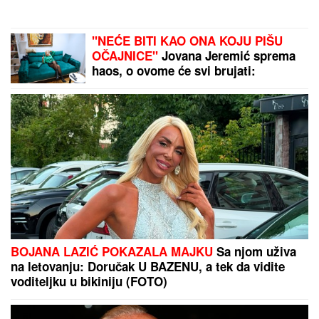
UHAPŠEN VOZAČ KAMIONA KOJI JE
POKOSIO PUTARE!
Određeno mu
zadržavanje do 48 sati nakon
stravične nesreće kod Šapca