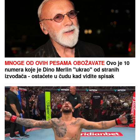
SUVI LUKSUZ I EGZOTIKA!
Anđela i Gastoz pobegli
na Maldive, pa se pohvalili: Kokteli dobrodošlice,
nestvaran bazen i NEOČEKIVAN SUSRET na ulici
(FOTO)