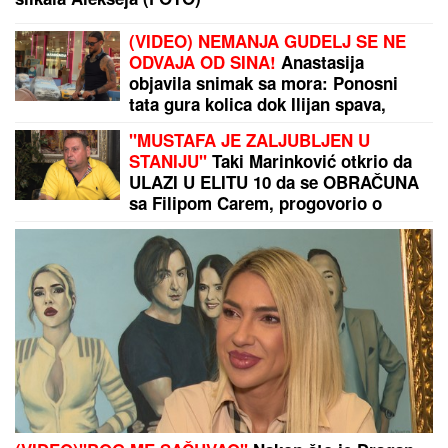
MNOGE OD OVIH PESAMA OBOŽAVATE
Ovo je 10
numera koje je Dino Merlin "ukrao" od stranih
izvođača - ostaćete u čudu kad vidite spisak