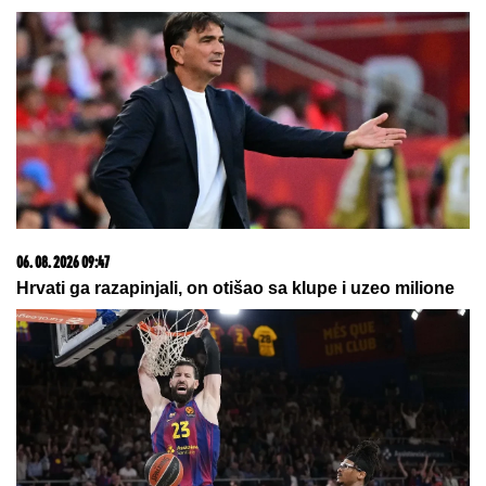
OGROMNA KAMENA OGRADA I
GIPSANI LAVOVI
Ovo je porodična
kuća Dragana Stankovića, sazidao
dvorac u Grockoj, tu razvio i biznis
(VIDEO)