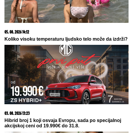
(VIDEO)"BOG ME SAČUVAO"
Nakon što je Dragan
Stanković objavio veridbu i Jovana Jeremić sprema
veliko slavlje u svom domu
Asmin Durdžić u strahu od opasnih
momaka otkad je izašao iz Elite:
"Oni su ozbiljni, mogu da naprave
velike probleme!"
VELIKO POMIRENJE PRED "ELITU
10!"
Anđela i Gastoz uživaju na
Maldivima - ljubavna priča koja je
ponovo zaludela pratioce! (FOTO)
by Aklamator