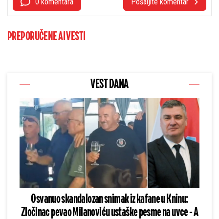
0 komentara
Pošaljite komentar
PREPORUČENE AI VESTI
VEST DANA
Osvanuo skandalozan snimak iz kafane u Kninu:
Zločinac pevao Milanoviću ustaške pesme na uvce - A