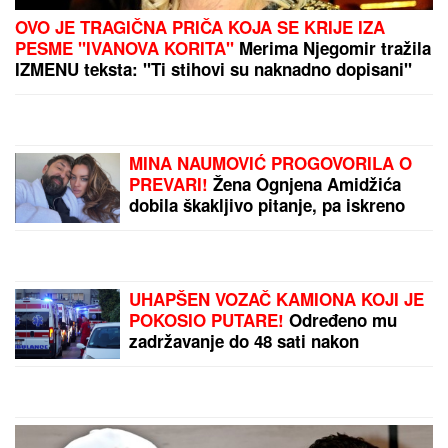
PAKAO KOD VOLČANSKA
Ruska avijacija žestoko
udarila na grupe stranih
plaćenika – našli se na
nišanu kod Harkova
Srbin dobio kaznu u
Grčkoj, pa nastao haos:
Jedni tvrde "ne plaćaj",
drugi upozoravaju na
ozbiljne posledice!
by Aklamator