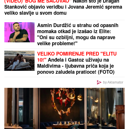
Pojavio se snimak: Trener pomogao Rakiću da
pobedi, jedna rečenica "upalila" Srbina (VIDEO)
by Aklamator
PREPORUKA ZA VAS
Svi su mislili da je PALA NA SESTRIĆA I UGUŠILA
GA, prozvali je "UBICOM OD POLA TONE", a onda
je otkrivena jeziva istina nakon koje je ona