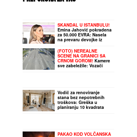
SKANDAL U ISTANBULU!
Emina Jahović pokradena
za 50.000 EVRA: Nasela
na prevaru devojke iz
Crne Gore
(FOTO) NEREALNE
SCENE NA GRANICI SA
CRNOM GOROM!
Kamere
sve zabeležile: Vozači