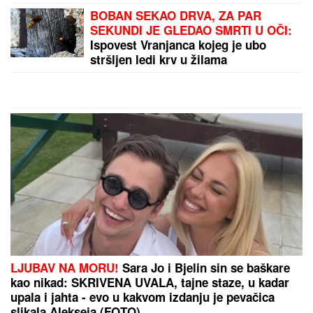
"NEĆE BITI KAO ONA KOJU PIŠU
OČAJNICE"
Jovana Jeremić sprema
haos, o ovome će svi brujati:
Potkačila bivše i sve muškarce
BOJANA LAZIĆ POKAZALA MAJKU
Sa njom uživa
na letovanju: Doručak U BAZENU, a tek da vidite
voditeljku u bikiniju (FOTO)