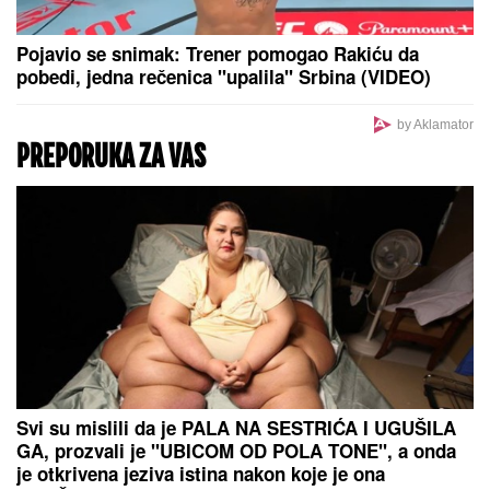
Samo ovako je ispravno: Mnogi
vozači pogrešno koriste zaštitu od
sunca, zato auto nikako da im se
rashladi