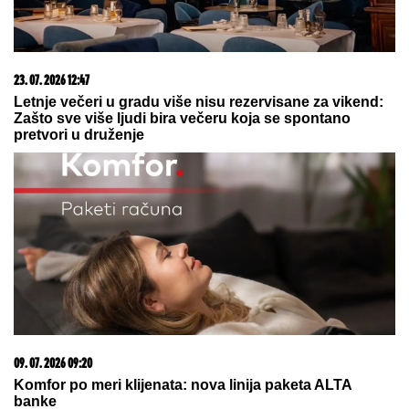
SMRŠALA 400 KILOGRAMA
"NEĆE BITI KAO ONA KOJU PIŠU
OČAJNICE"
Jovana Jeremić sprema
haos, o ovome će svi brujati:
Potkačila bivše i sve muškarce