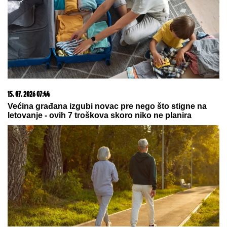
emotivnim rečima
Bila je mega popularna, a onda
napustila estradu i zaposlila se u
vulkanizerskoj radnji: "Plata mi je
bila 500 maraka"