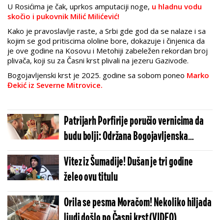
U Rosićima je čak, uprkos amputaciji noge,
u hladnu vodu
skočio i pukovnik Milić Milićević!
Kako je pravoslavlje raste, a Srbi gde god da se nalaze i sa
kojim se god pritiscima ololine bore, dokazuje i činjenica da
je ove godine na Kosovu i Metohiji zabeležen rekordan broj
plivača, koji su za Časni krst plivali na jezeru Gazivode.
Bogojavljenski krst je 2025. godine sa sobom poneo
Marko
Đekić iz Severne Mitrovice.
Patrijarh Porfirije poručio vernicima da
budu bolji: Održana Bogojavljenska
liturgija u hramu Svetog Save
Vitez iz Šumadije! Dušan je tri godine
želeo ovu titulu
Orila se pesma Moračom! Nekoliko hiljada
ljudi došlo po Časni krst (VIDEO)