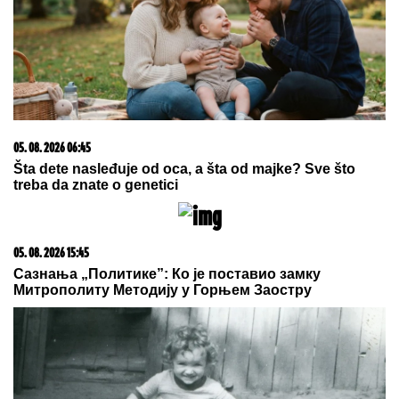
LJUBAV NA MORU!
Sara Jo i Bjelin sin se baškare
kao nikad: SKRIVENA UVALA, tajne staze, u kadar
upala i jahta - evo u kakvom izdanju je pevačica
slikala Alekseja (FOTO)