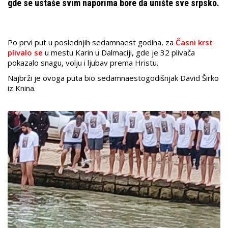
gde se ustaše svim naporima bore da unište sve srpsko.
Po prvi put u poslednjih sedamnaest godina, za
Časni krst
plivalo se
u mestu Karin u Dalmaciji, gde je 32 plivača
pokazalo snagu, volju i ljubav prema Hristu.
Najbrži je ovoga puta bio sedamnaestogodišnjak David Širko
iz Knina.