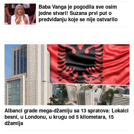
MINA NAUMOVIĆ PROGOVORILA O
PREVARI!
Žena Ognjena Amidžića
dobila škakljivo pitanje, pa iskreno
priznala: "To je lakše"