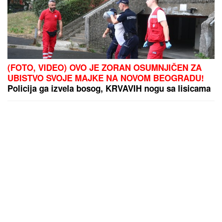
(FOTO, VIDEO) OVO JE ZORAN OSUMNJIČEN ZA
UBISTVO SVOJE MAJKE NA NOVOM BEOGRADU!
Policija ga izvela bosog, KRVAVIH nogu sa lisicama
na rukama, ušao u kola Hitne pomoći