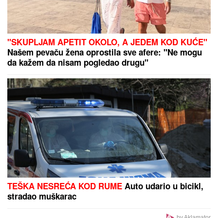
"SKUPLJAM APETIT OKOLO, A JEDEM KOD KUĆE"
Našem pevaču žena oprostila sve afere: "Ne mogu
da kažem da nisam pogledao drugu"
TEŠKA NESREĆA KOD RUME
Auto udario u bicikl,
stradao muškarac
by Aklamator