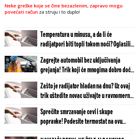
Neke greške koje se čine bezazlenim, zapravo mogu
povećati račun
za struju i to duplo!
Temperatura u minusu, a da li će
radijatpori biti topli tokom noći? Oglasili
se iz "Beogradske elektrane"
Zagrejte automobil bez uključivanja
grejanja! Trik koji će mnogima dobro doći
kada žure
Zašto je radijator hladan na dnu? Uz ovaj
trik uštedite novac uživajte u ravnomernoj
toploti
Sprečite smrzavanje cevi i skupe
popravke! Podesite termostat na ovu
temperaturu - trik koji provereno radi