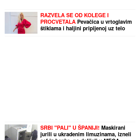
RAZVELA SE OD KOLEGE I
PROCVETALA
Pevačica u vrtoglavim
štiklama i haljini pripijenoj uz telo
pokazala figuru nakon dva porođaj
(Foto)
SRBI "PALI" U ŠPANIJI!
Maskirani
jurili u ukradenim limuzinama, izneli