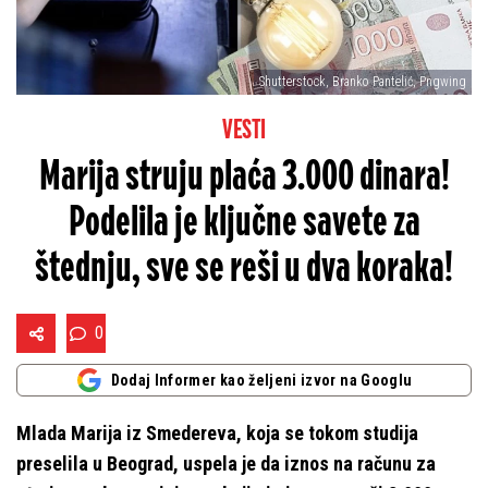
Shutterstock, Branko Pantelić, Pngwing
VESTI
Marija struju plaća 3.000 dinara!
Podelila je ključne savete za
štednju, sve se reši u dva koraka!
0
Dodaj Informer kao željeni izvor na Googlu
Mlada Marija iz Smedereva, koja se tokom studija
preselila u Beograd, uspela je da iznos na računu za