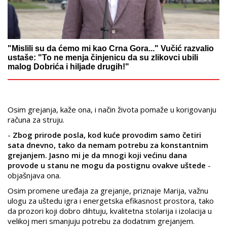
"Mislili su da ćemo mi kao Crna Gora..." Vučić razvalio
ustaše: "To ne menja činjenicu da su zlikovci ubili
malog Dobrića i hiljade drugih!"
Osim grejanja, kaže ona, i način života pomaže u korigovanju
računa za struju.
-
Zbog prirode posla, kod kuće provodim samo četiri
sata dnevno, tako da nemam potrebu za konstantnim
grejanjem. Jasno mi je da mnogi koji većinu dana
provode u stanu ne mogu da postignu ovakve uštede
-
objašnjava ona.
Osim promene uređaja za grejanje, priznaje Marija, važnu
ulogu za uštedu igra i energetska efikasnost prostora, tako
da prozori koji dobro dihtuju, kvalitetna stolarija i izolacija u
velikoj meri smanjuju potrebu za dodatnim grejanjem.