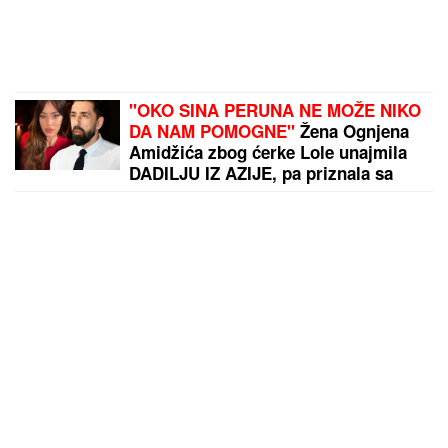
"OKO SINA PERUNA NE MOŽE NIKO
DA NAM POMOGNE"
Žena Ognjena
Amidžića zbog ćerke Lole unajmila
DADILJU IZ AZIJE, pa priznala sa
čim se suočavaju u domu! (FOTO)