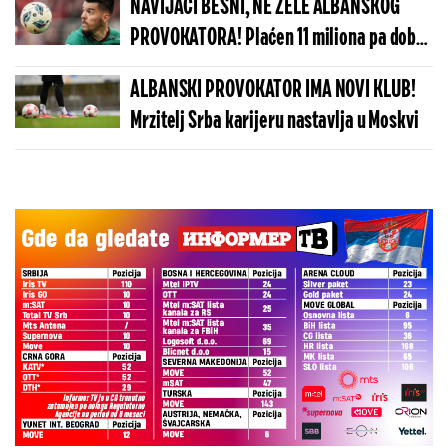
NAVIJAČI BESNI, NE ŽELE ALBANSKOG
PROVOKATORA! Plaćen 11 miliona pa dobio
brutalnu poruku
ALBANSKI PROVOKATOR IMA NOVI KLUB!
Mrzitelj Srba karijeru nastavlja u Moskvi