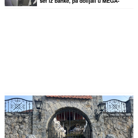
sef iz banke, pa dolijali u MEGA-
AKCIJI policije: Ojadili 9 provincija
za desetine hiljada evra!