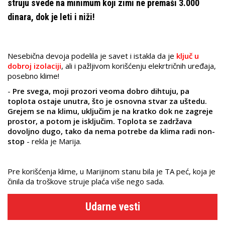
struju svede na minimum koji zimi ne premaši 3.000
dinara, dok je leti i niži!
Nesebična devoja podelila je savet i istakla da je
ključ u
dobroj izolaciji
, ali i pažljivom korišćenju elekrtričnih uređaja,
posebno klime!
-
Pre svega, moji prozori veoma dobro dihtuju, pa
toplota ostaje unutra, što je osnovna stvar za uštedu.
Grejem se na klimu, uključim je na kratko dok ne zagreje
prostor, a potom je isključim. Toplota se zadržava
dovoljno dugo, tako da nema potrebe da klima radi non-
stop
- rekla je Marija.
Pre korišćenja klime, u Marijinom stanu bila je TA peć, koja je
činila da troškove struje plaća više nego sada.
Udarne vesti