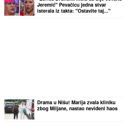
Jeremić" Pevačicu jedna stvar
isterala iz takta: "Ostavite taj..."
Drama u Nišu! Marija zvala kliniku
zbog Miljane, nastao neviđeni haos