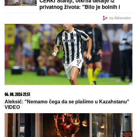
ĆERKI Staniji, otkrila detalje iz
privatnog života: "Bilo je bolnih i
ružnih trenutaka"
by Aklamator
06. 08. 2026 21:51
Aleksić: "Nemamo čega da se plašimo u Kazahstanu"
VIDEO