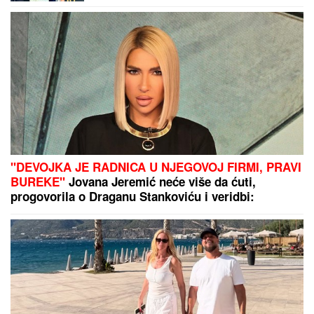
sve saznalo
"DEVOJKA JE RADNICA U NJEGOVOJ FIRMI, PRAVI
BUREKE"
Jovana Jeremić neće više da ćuti,
progovorila o Draganu Stankoviću i veridbi:
"Poklanjam mu titulu bivšeg dečka JJ"