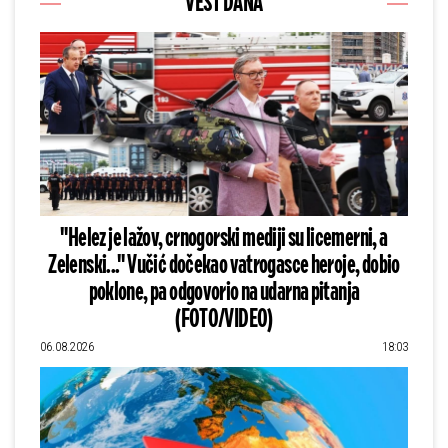
VEST DANA
"Helez je lažov, crnogorski mediji su licemerni, a
Zelenski..." Vučić dočekao vatrogasce heroje, dobio
poklone, pa odgovorio na udarna pitanja
(FOTO/VIDEO)
06.08.2026
18:03