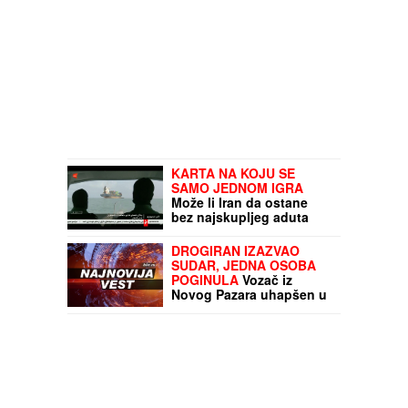
KARTA NA KOJU SE
SAMO JEDNOM IGRA
Može li Iran da ostane
bez najskupljeg aduta
kojim UCENJUJE
DROGIRAN IZAZVAO
SUDAR, JEDNA OSOBA
POGINULA
Vozač iz
Novog Pazara uhapšen u
Ulcinju: U nesreći dvoje
povređeno