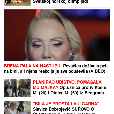
Svetskoj horskoj olimpijadi
BRENA PALA NA NASTUPU:
Pevačica doživela peh
na bini, ali njena reakcija je sve oduševila (VIDEO)
PLANIRAO UBISTVO, POMAGALA
MU MAJKA?
Optužnica protiv Koste
M. (20) i Olgice M. (50) iz Beograda
"BILA JE PROSTA I VULGARNA"
Slavica Dobrojević SUROVO O