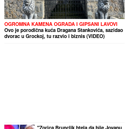
OGROMNA KAMENA OGRADA I GIPSANI LAVOVI
Ovo je porodična kuća Dragana Stankovića, sazidao
dvorac u Grockoj, tu razvio i biznis (VIDEO)
"Zorica Brunclik htela da bije Jovanu