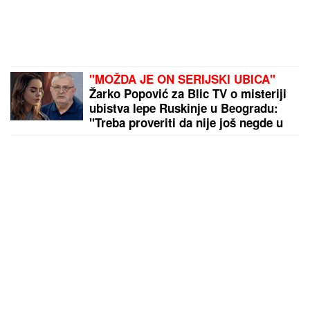
"MOŽDA JE ON SERIJSKI UBICA"
Žarko Popović za Blic TV o misteriji
ubistva lepe Ruskinje u Beogradu:
"Treba proveriti da nije još negde u
Srbiji napravio neko ZLO"