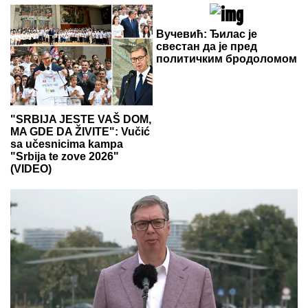
Вучевић: Ђилас је
свестан да је пред
политичким бродоломом
"SRBIJA JESTE VAŠ DOM,
MA GDE DA ŽIVITE": Vučić
sa učesnicima kampa
"Srbija te zove 2026"
(VIDEO)