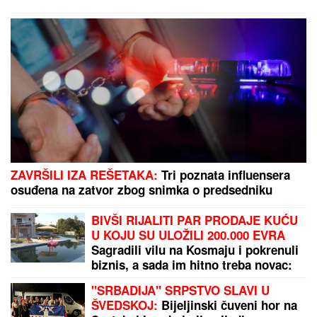
ZAVRŠILI IZA REŠETAKA:
Tri poznata influensera
osuđena na zatvor zbog snimka o predsedniku
BIVŠI RIJALITI PAR PRODAJE KUĆU
U KOJU SU ULOŽILI 200.000 EVRA
Sagradili vilu na Kosmaju i pokrenuli
biznis, a sada im hitno treba novac:
"To je razlog prodaje"
"SRBADIJA" SRPSTVO SLAVI U
ŠVEDSKOJ:
Bijeljinski čuveni hor na