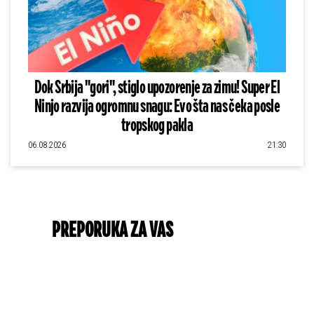
Dok Srbija "gori", stiglo upozorenje za zimu! Super El
Ninjo razvija ogromnu snagu: Evo šta nas čeka posle
tropskog pakla
06.08.2026
21:30
PREPORUKA ZA VAS