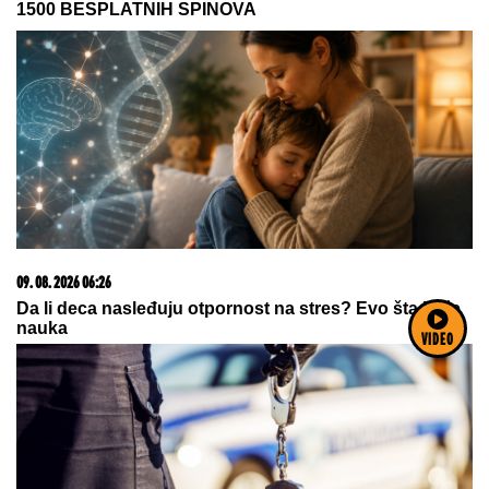
09. 08. 2026 06:49
SVE GA SLOMILO! Leo Mesi usnimljen po prvi put
posle smrti svog oca, neutešni Argentinac stigao u
rodni grad
VIDEO