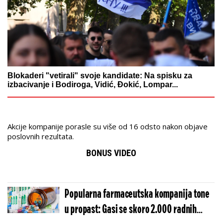
Blokaderi "vetirali" svoje kandidate: Na spisku za
izbacivanje i Bodiroga, Vidić, Đokić, Lompar...
Akcije kompanije porasle su više od 16 odsto nakon objave
poslovnih rezultata.
BONUS VIDEO
Popularna farmaceutska kompanija tone
u propast: Gasi se skoro 2.000 radnih