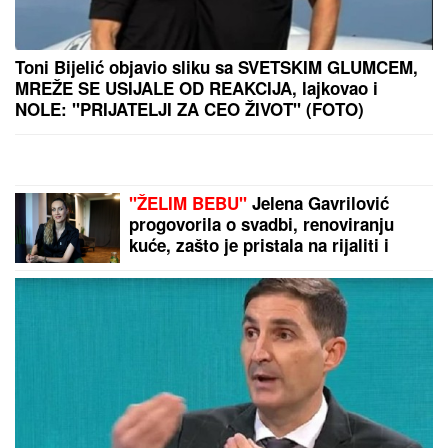
KRVAVI EVRI
Dok su Milica i Marko mučili pekara
(73) tokom intimnog odnosa, Martina (30) je u
"puntu" radila JEDNU stvar! (FOTO, VIDEO)