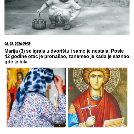
"ILIJAN UŽIVA KAO PRINC, NE ISPUŠTAMO GA IZ
RUKU"
Ceca Ražnatović o unuku, porodici Gudelj i
Anastasiji: "Odlično se snašla, nisam je savetovala",
spomenula i novi album posle 10 godina
Crvena zvezda - Novi Pazar: Šok na
"Marakani", crveni karton za crveno-
bele
NEDELjNI HOROSKOP OD 9. DO 15.
AVGUSTA: Ovna očekuje sudbinski
susret, Lava "španska serija" u
ljubavi, Strelca uvećanje prihoda
by Aklamator