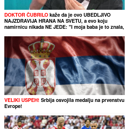
ŠTA MU SE DOGODILO?
Bivši
teniser ne liči na sebe! Navijači
šokirani kako danas izgleda
legendarni as (FOTO)