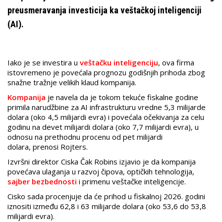
preusmeravanja investicija ka veštačkoj inteligenciji
(AI).
Iako je se investira u
veštačku inteligenciju
, ova firma
istovremeno je povećala prognozu godišnjih prihoda zbog
snažne tražnje velikih klaud kompanija.
Kompanija
je navela da je tokom tekuće fiskalne godine
primila narudžbine za AI infrastrukturu vredne 5,3 milijarde
dolara (oko 4,5 milijardi evra) i povećala očekivanja za celu
godinu na devet milijardi dolara (oko 7,7 milijardi evra), u
odnosu na prethodnu procenu od pet milijardi
dolara, prenosi Rojters.
Izvršni direktor Ciska Čak Robins izjavio je da kompanija
povećava ulaganja u razvoj čipova, optičkih tehnologija,
sajber bezbednosti
i primenu veštačke inteligencije.
Cisko sada procenjuje da će prihod u fiskalnoj 2026. godini
iznositi između 62,8 i 63 milijarde dolara (oko 53,6 do 53,8
milijardi evra).