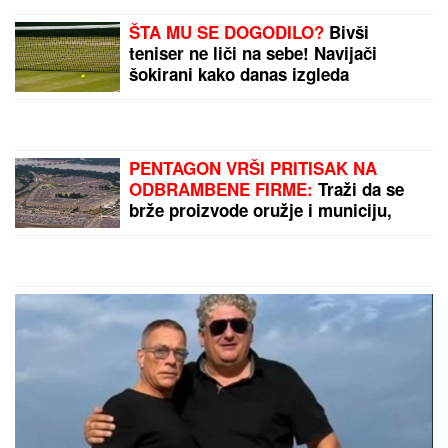
komentarišu NAPOJNICU
TEŠKO JE POVREĐENA!
Najnoviji
detalji ubadanja tinejdžerke (18) u
samom centru Beograda: Oglasili se
iz Hitne pomoći