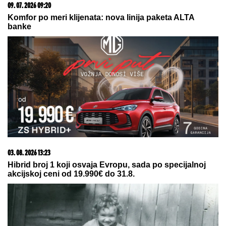
"SRAMOTA ME OD NJE"
Asmin Durdžić SUROVO O
MAJCI Mevlidi nakon što je dala svoj sud o Maji
Marinković: "Mora da bude svesna da je domaćica!"
CECA STIGLA U CRNU GORU! U
šik
izdanju došla na aerodrom, sačekao
je crni kombi: "U papučama sam,
skršiću se" (VIDEO)
"Godinu dana mu ćutim!" Jovana
Jeremić je otkrila zbog čega joj je
prekipelo kad je reč o bivšem
vereniku Draganu Stankoviću