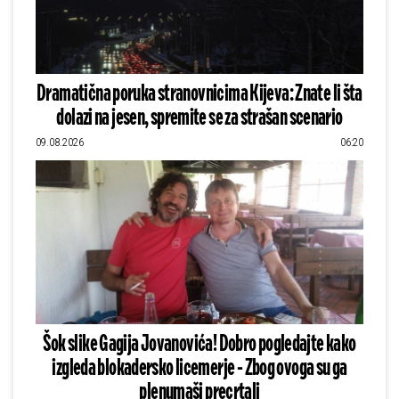
Dramatična poruka stranovnicima Kijeva: Znate li šta
dolazi na jesen, spremite se za strašan scenario
09.08.2026
06:20
Šok slike Gagija Jovanovića! Dobro pogledajte kako
izgleda blokadersko licemerje - Zbog ovoga su ga
plenumaši precrtali