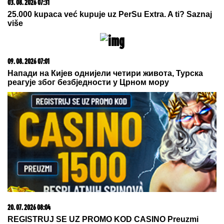
09. 08. 2026 06:24
Mame, danas ne čistimo kuću. Poštujemo Svetog
Panteliju
06. 08. 2026 07:08
Evo u kojim banjama važi vaučer od 10.000 dinara -
kompletan spisak destinacija u Srbiji