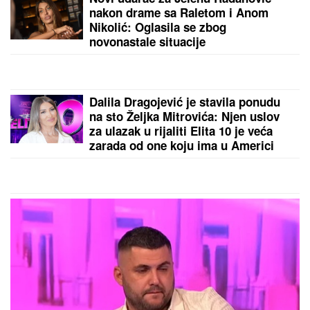
DOKTOR ČUBRILO
kaže da je ovo UBEDLJIVO
NAJZDRAVIJA HRANA NA SVETU, a evo koju
namirnicu nikada NE JEDE: "I moja baba je to znala,
a možda vam zvuči suludo"
VELIKI USPEH!
Srbija osvojila medalju na prvenstvu
Evrope!