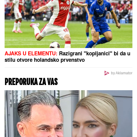
PENTAGON VRŠI PRITISAK NA
ODBRAMBENE FIRME:
Traži da se
brže proizvode oružje i municiju,
evo i zašto