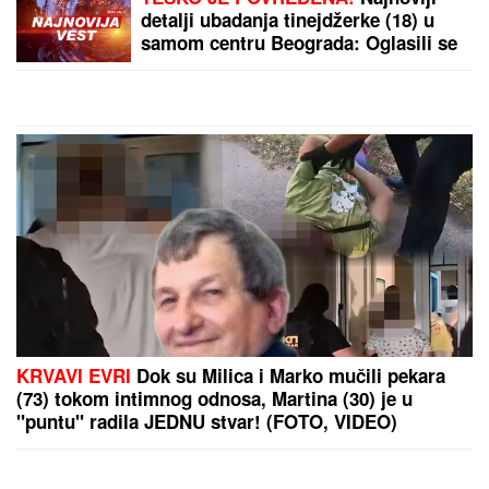
otkrila kako se oseća nakon venčanja: "Zaljubljena
sam", tu su njegovi roditelji i sestra (VIDEO)
Konobari u Baru presvisnuli od
muke kada su videli KOLIKI BAKŠIŠ
su dobili na račun od 80 evra! A svi
gledaju koliko košta GURMANSKA
PLJESKAVICA - i evo kako