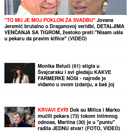
Toni Bijelić objavio sliku sa SVETSKIM GLUMCEM,
MREŽE SE USIJALE OD REAKCIJA, lajkovao i
NOLE: "PRIJATELJI ZA CEO ŽIVOT" (FOTO)