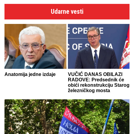
Udarne vesti
Anatomija jedne izdaje
VUČIĆ DANAS OBILAZI
RADOVE: Predsednik će
obići rekonstrukciju Starog
železničkog mosta