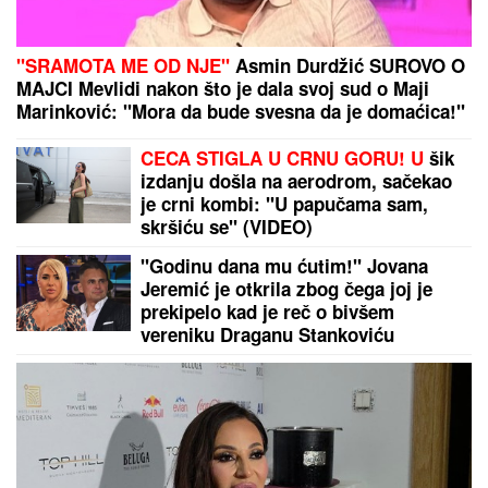
AJAKS U ELEMENTU:
Razigrani "kopljanici" bi da u
stilu otvore holandsko prvenstvo
by Aklamator
PREPORUKA ZA VAS