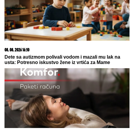
Novi udarac za Jelenu Radanović
nakon drame sa Raletom i Anom
Nikolić: Oglasila se zbog
novonastale situacije
Dalila Dragojević je stavila ponudu
na sto Željka Mitrovića: Njen uslov
za ulazak u rijaliti Elita 10 je veća
zarada od one koju ima u Americi