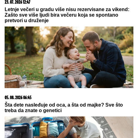
09. 07. 2026 09:20
Komfor po meri klijenata: nova linija paketa ALTA
banke
03. 08. 2026 13:23
Hibrid broj 1 koji osvaja Evropu, sada po specijalnoj
akcijskoj ceni od 19.990€ do 31.8.