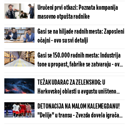
mesta
Uručeni prvi otkazi: Poznata kompanija
masovno otpušta radnike
Gasi se na hiljade radnih mesta: Zaposleni
očajni - ovo su svi detalji
Gasi se 150.000 radnih mesta: Industrija
tone u propast, fabrike se zatvaraju - ovo
su detalji
TEŽAK UDARAC ZA ZELENSKOG: U
Harkovskoj oblasti u avgustu uništeno
više od 100 „baba jaga“
DETONACIJA NA MALOM KALEMEGDANU!
"Delije" u transu - Zvezda dovela igrača
Real Madrida!