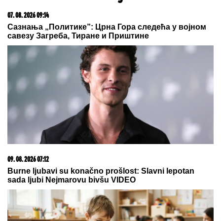
odnosa, Martina (30) je u "puntu"
radila JEDNU stvar! (FOTO, VIDEO)
"ŽELIM BEBU"
Jelena Gavrilović progovorila o
svadbi, renoviranju kuće, zašto je pristala na rijaliti i
obnaživanje: "Išla sam roditeljima da kažem da
odustajem"