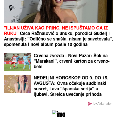
"TO MU JE MOJ POKLON ZA SVADBU"
Jovana
Jeremić brutalno o Draganovoj veridbi, DETALJIMA
VENČANJA SA TIGROM, žestoko preti:"Nisam ušla
u pekaru da pravim kiflice" (VIDEO)
Monika Beluči (61) stigla u
Švajcarsku i svi gledaju KAKVE
FARMERKE NOSI - najređe je
viđamo u ovom izdanju, a baš joj
pristaje: Odabrala model koji
izdužuje figuru, a onda se vratila
prepoznatljivom stilu
KRVAVI EVRI
Dok su Milica i Marko
mučili pekara (73) tokom intimnog