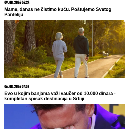
07. 08. 2026 09:14
Сазнања „Политике”: Црна Гора следећа у војном
савезу Загреба, Тиране и Приштине
09. 08. 2026 07:12
Burne ljubavi su konačno prošlost: Slavni lepotan
sada ljubi Nejmarovu bivšu VIDEO