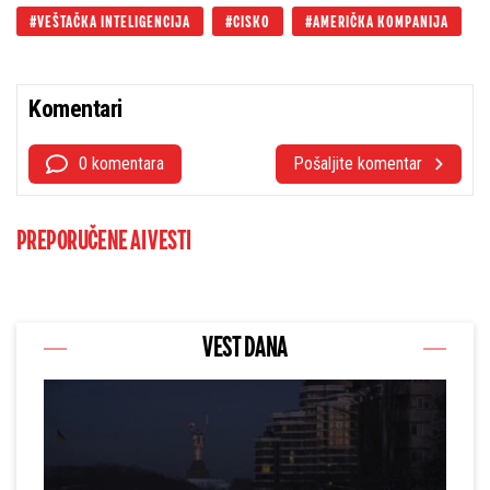
VEŠTAČKA INTELIGENCIJA
CISKO
AMERIČKA KOMPANIJA
Komentari
0 komentara
Pošaljite komentar
PREPORUČENE AI VESTI
VEST DANA