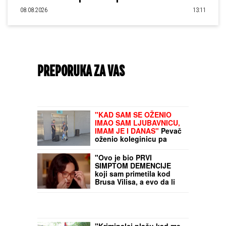
08.08.2026
13:11
PREPORUKA ZA VAS
(FOTO) EVO GDE SE NALAZI PRVI MUŽ
JOVANE JEREMIĆ
Dok svi bruje o
Draganovoj veridbi, Vojislav napustio
Srbiju, a voditeljki je velika podrška: "Brak
nam je bio savršen"
"KAD SAM SE OŽENIO
IMAO SAM LJUBAVNICU,