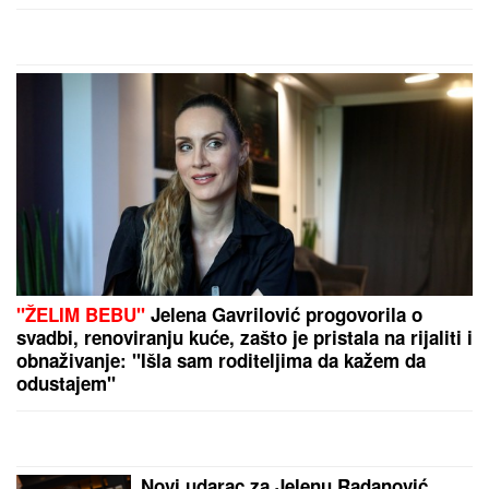
"ŽELIM BEBU"
Jelena Gavrilović
progovorila o svadbi, renoviranju
kuće, zašto je pristala na rijaliti i
obnaživanje: "Išla sam roditeljima da
kažem da odustajem"