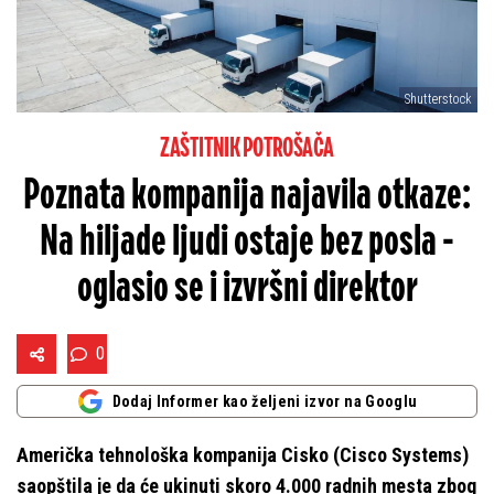
Shutterstock
ZAŠTITNIK POTROŠAČA
Poznata kompanija najavila otkaze:
Na hiljade ljudi ostaje bez posla -
oglasio se i izvršni direktor
0
Dodaj Informer kao željeni izvor na Googlu
Američka tehnološka kompanija Cisko (Cisco Systems)
saopštila je da će ukinuti skoro 4.000 radnih mesta zbog