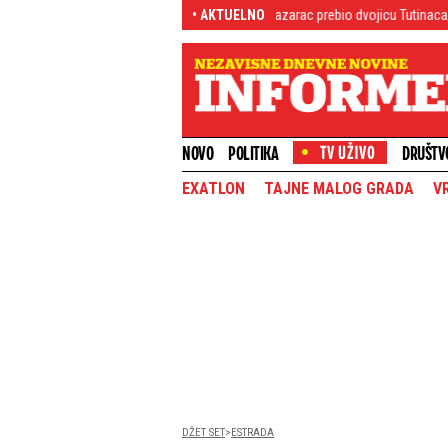
DEO)
Opšti haos u Ulcinju: Pazarac prebio dvojicu Tutinaca, a Bosanac nudi
• AKTUELNO
NOVO
POLITIKA
DRUŠTV
EXATLON
TAJNE MALOG GRADA
V
DŽET SET
ESTRADA