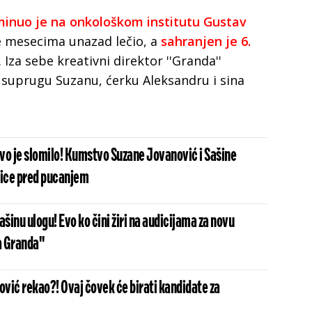
minuo je na onkološkom institutu Gustav
e mesecima unazad lečio, a
sahranjen je 6.
. Iza sebe kreativni direktor ''Granda''
 suprugu Suzanu, ćerku Aleksandru i sina
vo je slomilo! Kumstvo Suzane Jovanović i Sašine
nice pred pucanjem
ašinu ulogu! Evo ko čini žiri na audicijama za novu
a Granda"
ović rekao?! Ovaj čovek će birati kandidate za