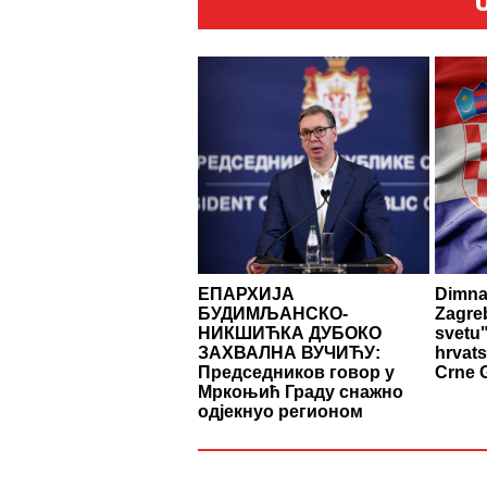
ЕПАРХИЈА
Dimna 
БУДИМЉАНСКО-
Zagre
НИКШИЋКА ДУБОКО
svetu"
ЗАХВАЛНА ВУЧИЋУ:
hrvats
Председников говор у
Crne 
Мркоњић Граду снажно
одјекнуо регионом