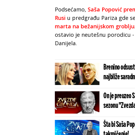
Podsećamo,
Saša Popović pre
Rusi
u predgrađu Pariza gde s
marta na bežanijskom groblju
ostavio je neutešnu porodicu -
Danijela.
Brenino odsust
najbliže sarad
On je preuzeo S
sezonu "Zvezd
Šta bi Saša Pop
takmičenje!