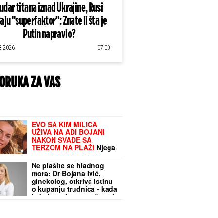
udar titana iznad Ukrajine, Rusi
aju "superfaktor": Znate li šta je
Putin napravio?
8.2026
07:00
ORUKA ZA VAS
EVO SA KIM MILICA
UŽIVA NA ADI BOJANI
NAKON SVAĐE SA
TERZOM NA PLAŽI
Njega
zna cela Srbija: Mreže
gore od komentara,
Ne plašite se hladnog
osvanula fotografija
mora: Dr Bojana Ivić,
ginekolog, otkriva istinu
o kupanju trudnica - kada
je beba zaista ugrožena i
šta morate znati