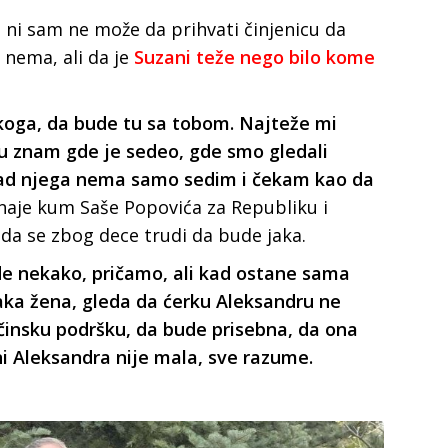
 ni sam ne može da prihvati činjenicu da
e nema, ali da je
Suzani teže nego bilo kome
koga, da bude tu sa tobom. Najteže mi
 znam gde je sedeo, gde smo gledali
d kad njega nema samo sedim i čekam kao da
znaje kum Saše Popovića za Republiku i
i da se zbog dece trudi da bude jaka.
ide nekako, pričamo, ali kad ostane sama
jaka žena, gleda da ćerku Aleksandru ne
jčinsku podršku, da bude prisebna, da ona
 ni Aleksandra nije mala, sve razume.