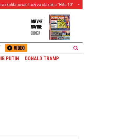
raži za ulazak u "Elitu 10"
Ana Radulović o razvodu od Mirčeta i nameštal
DNEVNE
NOVINE
SRBIJA
T
IR PUTIN
DONALD TRAMP