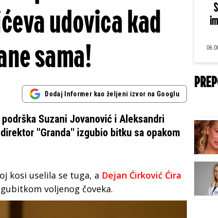
S
ićeva udovica kad
im
ane sama!
06.0
PREP
Dodaj Informer kao željeni izvor na Googlu
podrška Suzani Jovanović i Aleksandri
 direktor ''Granda'' izgubio bitku sa opakom
j kosi uselila se tuga, a
Dejan Ćirković Ćira
a gubitkom voljenog čoveka.