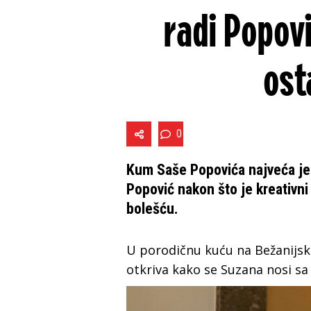
radi Popov
ost
0
Kum Saše Popovića najveća je 
Popović nakon što je kreativni
bolešću.
U porodičnu kuću na Bežanijsko
otkriva kako se Suzana nosi s