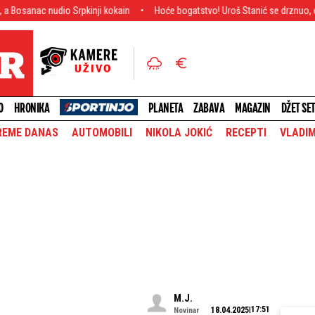
o Srpkinji kokain
Hoće bogatstvo! Uroš Stanić se drznuo, evo koliki novac t
O
HRONIKA
PLANETA
ZABAVA
MAGAZIN
DŽET SE
REME DANAS
AUTOMOBILI
NIKOLA JOKIĆ
RECEPTI
VLADIM
M.J.
17:51
18.04.2025
Novinar