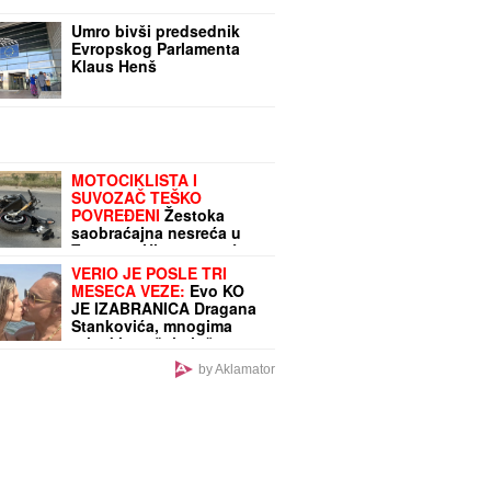
Umro bivši predsednik
Evropskog Parlamenta
Klaus Henš
MOTOCIKLISTA I
SUVOZAČ TEŠKO
POVREĐENI
Žestoka
saobraćajna nesreća u
Zemunu! Hitna pomoć
morala da interveniše
VERIO JE POSLE TRI
celu noć i zbog pijanih
MESECA VEZE:
Evo KO
građana
JE IZABRANICA Dragana
Stankovića, mnogima
privukla pažnju još na
koncertu poznate
by Aklamator
pevačice!