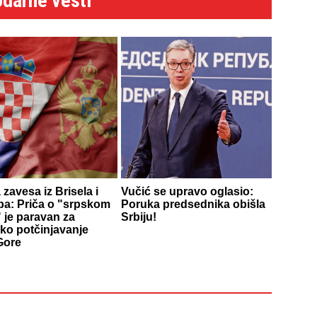
Udarne vesti
zavesa iz Brisela i
Vučić se upravo oglasio:
ba: Priča o "srpskom
Poruka predsednika obišla
 je paravan za
Srbiju!
ko potčinjavanje
Gore