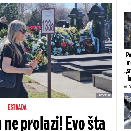
Po
mo
„sr
h
06.0
Informer
ESTRADA
 ne prolazi! Evo šta