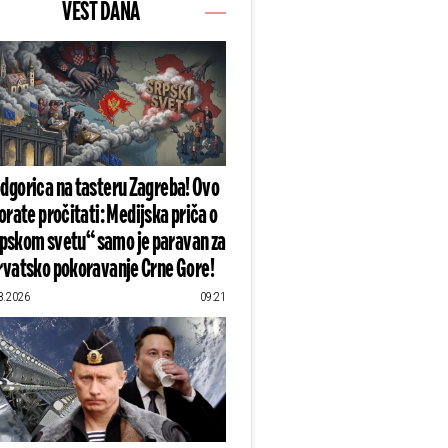
VEST DANA
dgorica na tasteru Zagreba! Ovo
rate pročitati: Medijska priča o
pskom svetu“ samo je paravan za
rvatsko pokoravanje Crne Gore!
8.2026
09:21