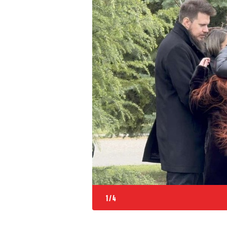
1
/
4