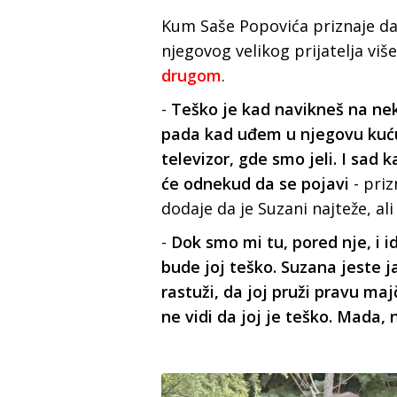
Kum Saše Popovića priznaje da
njegovog velikog prijatelja viš
drugom
.
-
Teško je kad navikneš na ne
pada kad uđem u njegovu kuću
televizor, gde smo jeli. I sa
će odnekud da se pojavi
- pri
dodaje da je Suzani najteže, al
-
Dok smo mi tu, pored nje, i 
bude joj teško. Suzana jeste 
rastuži, da joj pruži pravu ma
ne vidi da joj je teško. Mada,