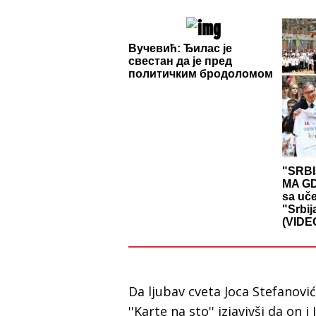
Вучевић: Ђилас је
свестан да је пред
политичким бродоломом
"SRBI
MA GD
sa uč
"Srbij
(VIDE
Da ljubav cveta Joca Stefanovi
''Karte na sto'' izjavivši da on