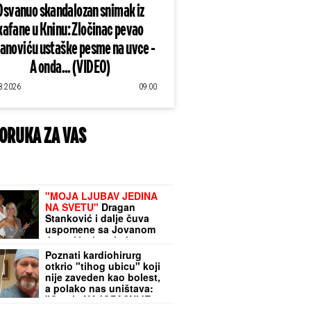
Osvanuo skandalozan snimak iz
kafane u Kninu: Zločinac pevao
lanoviću ustaške pesme na uvce -
A onda... (VIDEO)
8.2026
09:00
ORUKA ZA VAS
"MOJA LJUBAV JEDINA
NA SVETU"
Dragan
Stanković i dalje čuva
uspomene sa Jovanom
Jeremić, zbog jednog
detalja svi komentarišu
Poznati kardiohirurg
da je nije preboleo
otkrio "tihog ubicu" koji
nije zaveden kao bolest,
a polako nas uništava:
"Ovo je NAJOPASNIJE za
naše zdravlje"