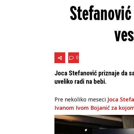
Stefanović
ves
0
Joca Stefanović priznaje da s
uveliko radi na bebi.
Pre nekoliko meseci
Joca Stef
Ivanom Ivom Bojanić za kojom 