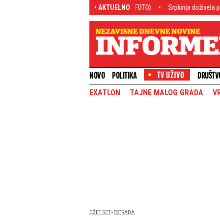
rijatelji se poznaju u nevolji! (FOTO)
• AKTUELNO
Srpkinja doživela pakao na letovanju
NOVO
POLITIKA
DRUŠTV
EXATLON
TAJNE MALOG GRADA
V
DŽET SET
ESTRADA