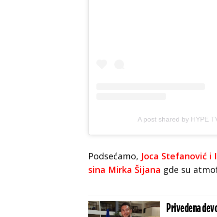
A post shared by HYPE T
Podsećamo,
Joca Stefanović i
sina Mirka Šijana
gde su atmofe
Privedena devo