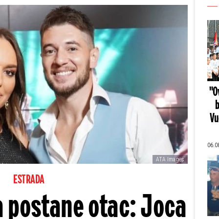
"Ov
b
Vu
06.0
ATA Images
ESTRADA
 postane otac: Joca