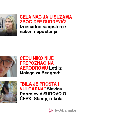
CELA NACIJA U SUZAMA
ZBOG DEE ĐURĐEVIĆ!
Iznenadno saopštenje
nakon napuštanja
porodilišta, ovo je
rasplakalo sve!
CECU NIKO NIJE
PREPOZNAO NA
AERODROMU
Leti iz
Malage za Beograd:
Kačket na glavi, atlet
majica i naočare (FOTO)
"BILA JE PROSTA I
VULGARNA"
Slavica
Dobrojević SUROVO O
ĆERKI Staniji, otkrila
detalje iz privatnog
života: "Bilo je bolnih i
by Aklamator
ružnih trenutaka"