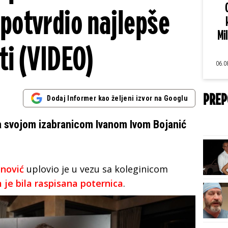
 potvrdio najlepše
Mi
ti (VIDEO)
06.0
PREP
Dodaj Informer kao željeni izvor na Googlu
a svojom izabranicom Ivanom Ivom Bojanić
anović
uplovio je u vezu sa koleginicom
je bila raspisana poternica
.