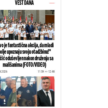
VEST DANA
o je fantastična akcija, da mladi
olje upoznaju svoju otadžbinu!"
čić oduševljen nakon druženja sa
mališanima (FOTO/VIDEO)
8.2026
11:59 >> 12:48