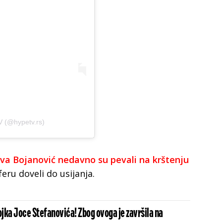
V (@hypetv.rs)
 Iva Bojanović nedavno su pevali na krštenju
ru doveli do usijanja.
jka Joce Stefanovića! Zbog ovoga je završila na