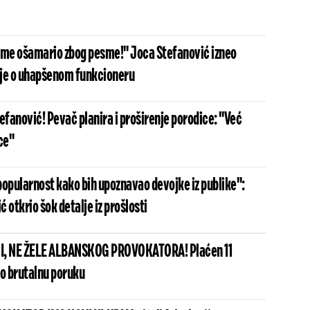
 me ošamario zbog pesme!" Joca Stefanović izneo
je o uhapšenom funkcioneru
efanović! Pevač planira i proširenje porodice: "Već
ce"
popularnost kako bih upoznavao devojke iz publike":
 otkrio šok detalje iz prošlosti
I, NE ŽELE ALBANSKOG PROVOKATORA! Plaćen 11
io brutalnu poruku