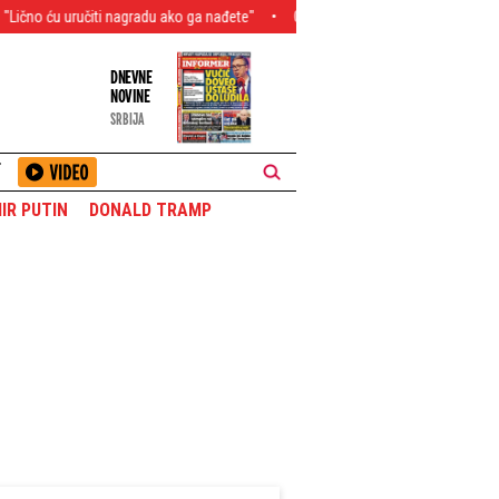
ti nagradu ako ga nađete"
Otkrivamo! Evo koga je oženio Sretko Kalinić - gl
DNEVNE
NOVINE
SRBIJA
T
IR PUTIN
DONALD TRAMP