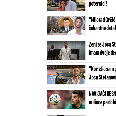
poternici!
"Milorad Grčić
šokantne detal
Ženi se Joca St
imam dvoje de
"Koristio sam 
Joca Stefanović
NAVIJAČI BESN
miliona pa dob