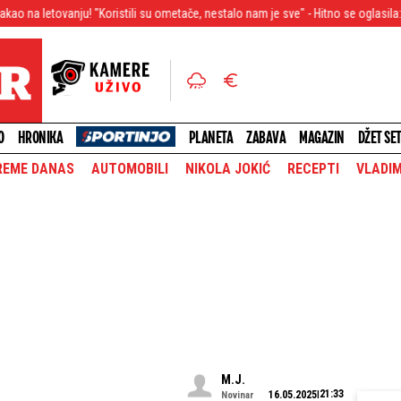
! "Koristili su ometače, nestalo nam je sve" - Hitno se oglasila: "Lično ću uruči
O
HRONIKA
PLANETA
ZABAVA
MAGAZIN
DŽET SE
REME DANAS
AUTOMOBILI
NIKOLA JOKIĆ
RECEPTI
VLADIM
M.J.
21:33
16.05.2025
Novinar