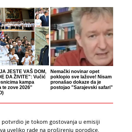
JA JESTE VAŠ DOM,
Nemački novinar opet
E DA ŽIVITE": Vučić
poklopio sve lažove! Nisam
esnicima kampa
pronašao dokaze da je
a te zove 2026"
postojao "Sarajevski safari"
O)
ć potvrdio je tokom gostovanja u emisiji
 i Iva uveliko rade na proširenju porodice.