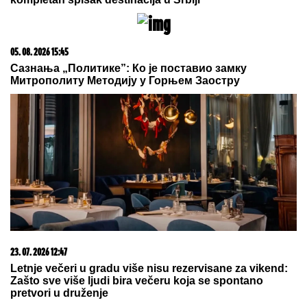
09. 07. 2026 09:20
Komfor po meri klijenata: nova linija paketa ALTA
banke
03. 08. 2026 13:23
Hibrid broj 1 koji osvaja Evropu, sada po specijalnoj
akcijskoj ceni od 19.990€ do 31.8.