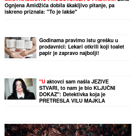
"ASMIN ŠALJE LJUDE, STANIJA ĆE DA IZGUBI
VIZU"
Uroš Stanić o ulasku u Elitu 10, pretnjama i
tužbama: "Zaradiću 200.000 evra, idem u američku
ambasadu"
SRBIN UHAPŠEN U CRNOJ GORI
Jurcao auto-putem više od 170
kilometara na sat
GOSPOJINSKI POST
počinje 14.
avgusta i jedan je od najstrožih u
godini: Ovo su PRAVILA koja bi
svaki vernik trebalo da zna