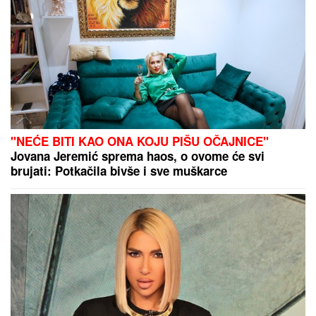
zbog dece, o ovome nikada nije
pričala
(FOTO) "AKO JE DETE PAMETNO,
ZNA SE NA KOGA JE - NA TETKU"
Vanja Gudelj podelila objavu o
malom Ilijanu, Anastasija odmah
reagovala
(VIDEO) LEPA BRENA PALA NA NASTUPU U BUDVI