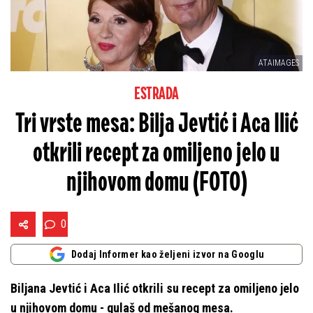
ATAIMAGES
ESTRADA
Tri vrste mesa: Bilja Jevtić i Aca Ilić
otkrili recept za omiljeno jelo u
njihovom domu (FOTO)
0
Dodaj Informer kao željeni izvor na Googlu
Biljana Jevtić i Aca Ilić otkrili su recept za omiljeno jelo
u njihovom domu - gulaš od mešanog mesa.