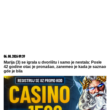
06. 08. 2026 07:08
Evo u kojim banjama važi vaučer od 10.000 dinara -
kompletan spisak destinacija u Srbiji
05. 08. 2026 15:45
Сазнања „Политике”: Ко је поставио замку
Митрополиту Методију у Горњем Заостру