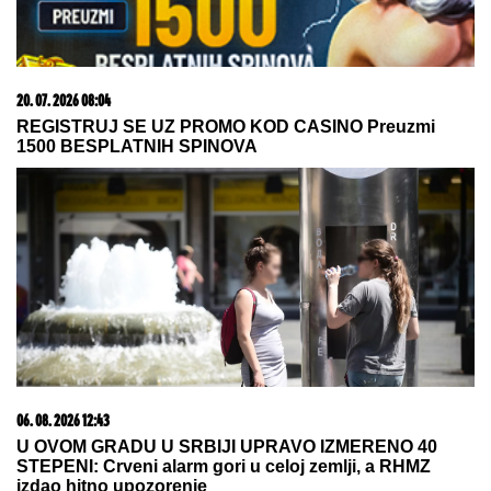
23. 07. 2026 12:47
Letnje večeri u gradu više nisu rezervisane za vikend:
Zašto sve više ljudi bira večeru koja se spontano
pretvori u druženje