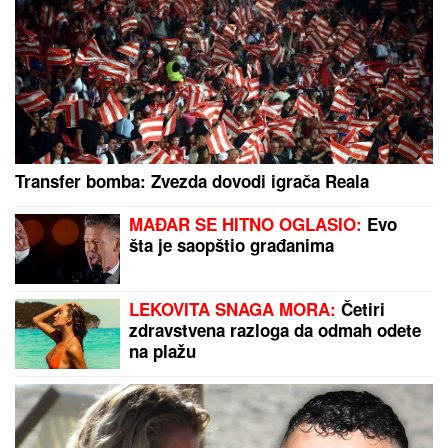
MINA NAUMOVIĆ PROGOVORILA O PREVARI!
Žena
Ognjena Amidžića dobila škakljivo pitanje, pa
iskreno priznala: "To je lakše"
Godinama pravimo istu grešku u
prodavnici: Lekari otkrili koji toalet
papir je zapravo najbolji!