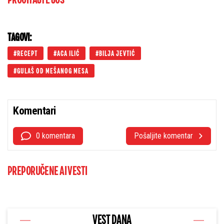
PROČITAJTE JOŠ
TAGOVI:
RECEPT
ACA ILIĆ
BILJA JEVTIĆ
GULAŠ OD MEŠANOG MESA
Komentari
0 komentara
Pošaljite komentar
PREPORUČENE AI VESTI
VEST DANA