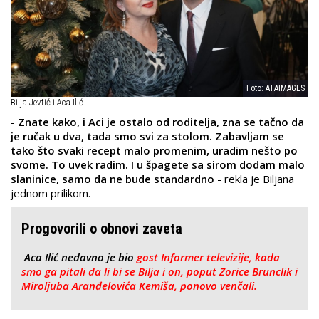
Foto: ATAIMAGES
Bilja Jevtić i Aca Ilić
-
Znate kako, i Aci je ostalo od roditelja, zna se tačno da
je ručak u dva, tada smo svi za stolom. Zabavljam se
tako što svaki recept malo promenim, uradim nešto po
svome. To uvek radim. I u špagete sa sirom dodam malo
slaninice, samo da ne bude standardno
- rekla je Biljana
jednom prilikom.
Progovorili o obnovi zaveta
Aca Ilić nedavno je bio
gost Informer televizije, kada
smo ga pitali da li bi se Bilja i on, poput Zorice Brunclik i
Miroljuba Aranđelovića Kemiša, ponovo venčali.