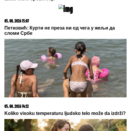
06. 08. 2026 09:39
Marija (3) se igrala u dvorištu i samo je nestala: Posle
42 godine otac je pronašao, zanemeo je kada je saznao
gde je bila
20. 07. 2026 08:04
REGISTRUJ SE UZ PROMO KOD CASINO Preuzmi
1500 BESPLATNIH SPINOVA