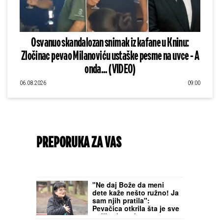
Osvanuo skandalozan snimak iz kafane u Kninu:
Zločinac pevao Milanoviću ustaške pesme na uvce - A
onda... (VIDEO)
06.08.2026
09:00
PREPORUKA ZA VAS