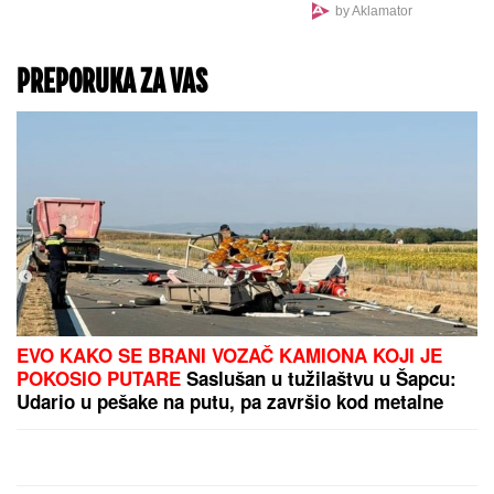
Vučić primio ambasadora
Španije u oproštajnu
posetu