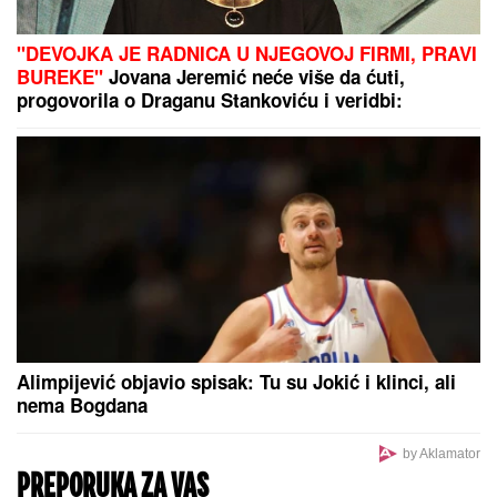
Skočili odmah da joj pomognu - Prija i nova snajka
đuskale, a evo šta je Viktor radio cele noći
VAŽNO ZA SVE PENZIONERE:
Oglasio se PIO fond, evo šta se
dešava sa isplatama novca
"NEĆE BITI KAO ONA KOJU PIŠU OČAJNICE"
Jovana Jeremić sprema haos, o ovome će svi