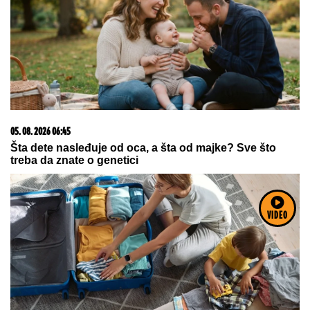
06. 08. 2026 12:43
U OVOM GRADU U SRBIJI UPRAVO IZMERENO 40
STEPENI: Crveni alarm gori u celoj zemlji, a RHMZ
izdao hitno upozorenje
05. 08. 2026 15:07
VIDEO
Петковић: Курти не преза ни од чега у жељи да
сломи Србе