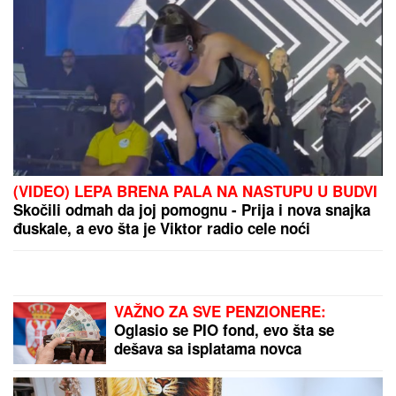
stanje stvari", ovo je samo jednom
pričala
ŠOK! PEVAČICA PRETUKLA TAKSISTU
Sad prvi put
otkrila detalje: "Nisam htela da platim, prebila sam
ga"
"Ne daj Bože da meni dete kaže
nešto ružno! Ja sam njih pratila":
Pevačica otkrila šta je sve radila