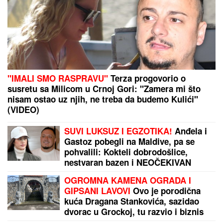
"U
aktovci sam našla JEZIVE
STVARI, to nam je bio KLJUČNI
DOKAZ": Detektivka koja je
PRETRESLA VILU MAJKLA
DŽEKSONA PROGOVORILA posle 23
godine - "U kupatilu su bila TAJNA
VRATA"
Transfer bomba: Zvezda dovodi igrača Reala