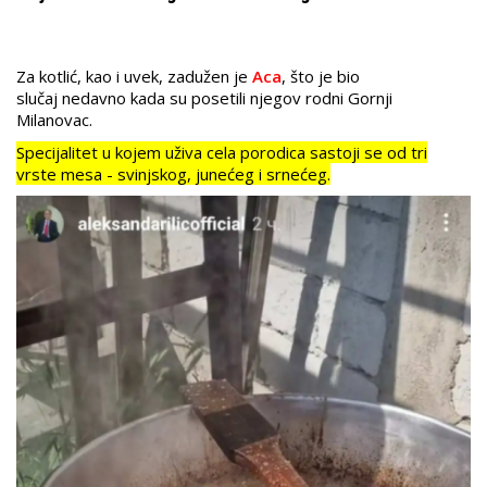
Za kotlić, kao i uvek, zadužen je
Aca
, što je bio
slučaj nedavno kada su posetili njegov rodni Gornji
Milanovac.
Specijalitet u kojem uživa cela porodica sastoji se od tri
vrste mesa - svinjskog, junećeg i srnećeg.