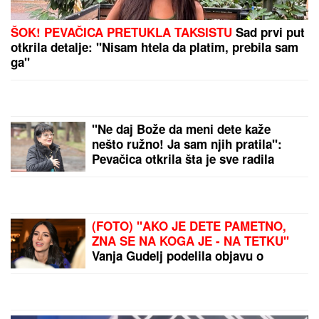
EVO KAKO SE BRANI VOZAČ KAMIONA KOJI JE
POKOSIO PUTARE
Saslušan u tužilaštvu u Šapcu:
Udario u pešake na putu, pa završio kod metalne
ograde
MINA NAUMOVIĆ PROGOVORILA O
PREVARI!
Žena Ognjena Amidžića
dobila škakljivo pitanje, pa iskreno
priznala: "To je lakše"
"PORODICI SAM PORUČILA - NE
ŽELIM DA UMREM"
Voditeljka o
najvećoj intimi: "Doktori su odmah
zakazali operaciju kad su shvatili