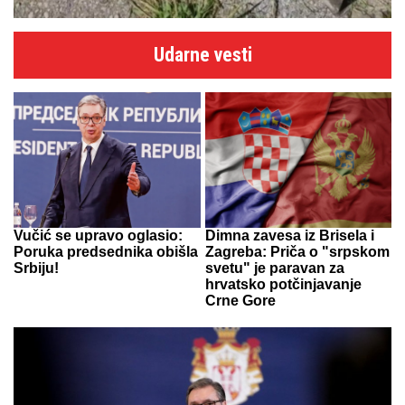
Udarne vesti
Vučić se upravo oglasio:
Dimna zavesa iz Brisela i
Poruka predsednika obišla
Zagreba: Priča o "srpskom
Srbiju!
svetu" je paravan za
hrvatsko potčinjavanje
Crne Gore