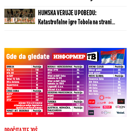
može da košta manje nego u Budvi
HUMSKA VERUJE U POBEDU:
Katastrofalne igre Tobola na strani
ulivaju samopouzdanje Partizanu