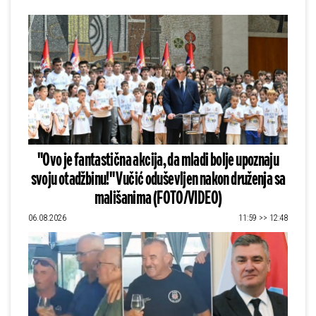
"Ovo je fantastična akcija, da mladi bolje upoznaju
svoju otadžbinu!" Vučić oduševljen nakon druženja sa
mališanima (FOTO/VIDEO)
06.08.2026
11:59 >> 12:48