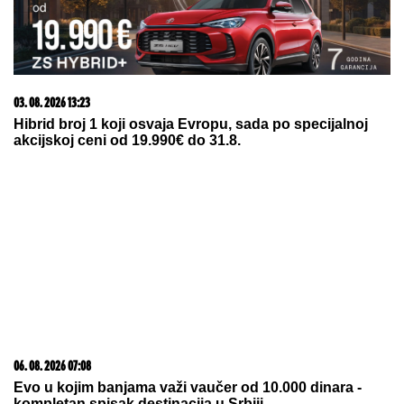
SUVI LUKSUZ I EGZOTIKA!
Anđela i
Gastoz pobegli na Maldive, pa se
pohvalili: Kokteli dobrodošlice,
nestvaran bazen i NEOČEKIVAN
SUSRET na ulici (FOTO)
OGROMNA KAMENA OGRADA I
GIPSANI LAVOVI
Ovo je porodična
kuća Dragana Stankovića, sazidao
dvorac u Grockoj, tu razvio i biznis
(VIDEO)
by Aklamator