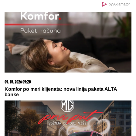
MAĐAR SE HITNO OGLASIO:
Evo
šta je saopštio građanima
LEKOVITA SNAGA MORA:
Četiri
zdravstvena razloga da odmah odete
na plažu
"IMALI SMO RASPRAVU"
Terza progovorio o
susretu sa Milicom u Crnoj Gori: "Zamera mi što
nisam ostao uz njih, ne treba da budemo Kulići"
(VIDEO)