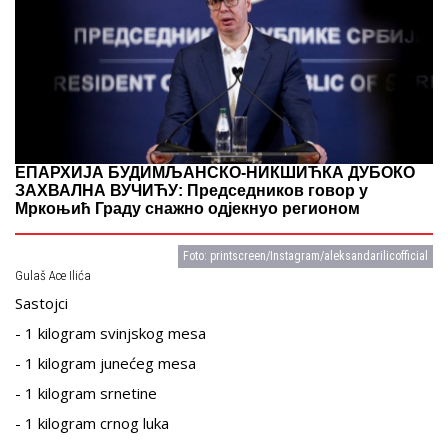
ЕПАРХИЈА БУДИМЉАНСКО-НИКШИЋКА ДУБОКО
ЗАХВАЛНА ВУЧИЋУ: Председников говор у
Мркоњић Граду снажно одјекнуо регионом
Foto: printscreen/Instagram/aleksandarilicofficial
Gulaš Ace Ilića
Sastojci
- 1 kilogram svinjskog mesa
- 1 kilogram junećeg mesa
- 1 kilogram srnetine
- 1 kilogram crnog luka