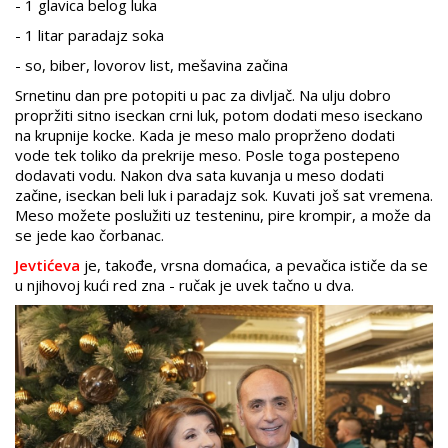
- 1 glavica belog luka
- 1 litar paradajz soka
- so, biber, lovorov list, mešavina začina
Srnetinu dan pre potopiti u pac za divljač. Na ulju dobro
propržiti sitno iseckan crni luk, potom dodati meso iseckano
na krupnije kocke. Kada je meso malo proprženo dodati
vode tek toliko da prekrije meso. Posle toga postepeno
dodavati vodu. Nakon dva sata kuvanja u meso dodati
začine, iseckan beli luk i paradajz sok. Kuvati još sat vremena.
Meso možete poslužiti uz testeninu, pire krompir, a može da
se jede kao čorbanac.
Jevtićeva
je, takođe, vrsna domaćica, a pevačica ističe da se
u njihovoj kući red zna - ručak je uvek tačno u dva.