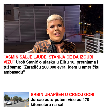
brujati: Potkačila bivše i sve muškarce
"DEVOJKA JE RADNICA U NJEGOVOJ FIRMI, PRAVI
BUREKE"
Jovana Jeremić neće više da ćuti,
progovorila o Draganu Stankoviću i veridbi:
"Poklanjam mu titulu bivšeg dečka JJ"