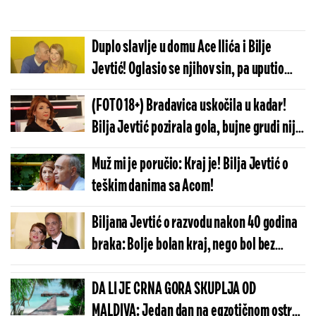
Duplo slavlje u domu Ace Ilića i Bilje
Jevtić! Oglasio se njihov sin, pa uputio
emotivnu čestitku
(FOTO 18+) Bradavica uskočila u kadar!
Bilja Jevtić pozirala gola, bujne grudi nije
mogla da obuzda!
Muž mi je poručio: Kraj je! Bilja Jevtić o
teškim danima sa Acom!
Biljana Jevtić o razvodu nakon 40 godina
braka: Bolje bolan kraj, nego bol bez
kraja!
DA LI JE CRNA GORA SKUPLJA OD
MALDIVA: Jedan dan na egzotičnom ostrvu