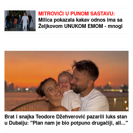
PRVI SNIMAK TEE TAIROVIĆ I MUŽA
NAKON SAOBRAĆAJKE!
Uhvaćeni
zajedno u Budvi: Ivan sa ZAVOJEM
preko celog stopala, a evo kako
pevačica izgleda nakon udesa u
Crnoj Gori