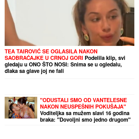
Brat i snajka Teodore Džehverović pazarili luks stan
u Dubaiju: "Plan nam je bio potpuno drugačiji, ali..."