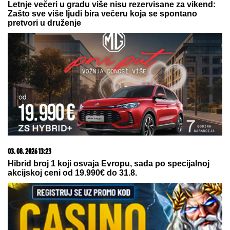
Inspekcija ZATVORILA objekat
Vladimira Tomovića u Crnoj Gori, on
sad otkrio šta se dešava: "Neki se
slade, neću im zaboraviti"
ŠTA ĆE REĆI NAVIJAČI?
Poznato
gde će nastaviti karijeru!
Voditeljki RTS-a TELO CELO U MIŠIĆIMA, skinula se
u bikini i pokazala RASNE OBLINE Skroz joj
popustile kočnice, slike sa odmora napravile dar-