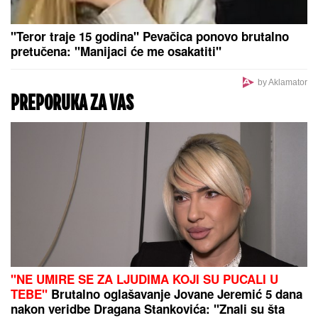
"GROBARI"
ODUŠEVLjENI: Luka
Vildoza stigao u Beograd, ovo je
uradio odmah po sletanju u
prestonicu (VIDEO)