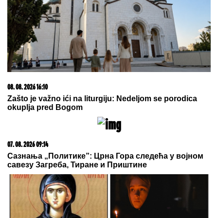
TEA TAIROVIĆ SE OGLASILA NAKON
SAOBRAĆAJKE U CRNOJ GORI
Podelila klip, svi
gledaju u ONO ŠTO NOSI: Snima se u ogledalu,
dlaka sa glave joj ne fali
"ODUSTALI SMO OD VANTELESNE
NAKON NEUSPEŠNIH POKUŠAJA"
Voditeljka sa mužem slavi 16 godina
braka: "Dovoljni smo jedno drugom"