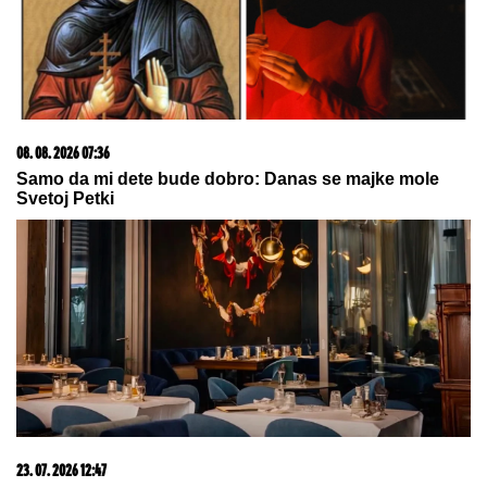
ŠTA MU SE DOGODILO?
Bivši
teniser ne liči na sebe! Navijači
šokirani kako danas izgleda
legendarni as (FOTO)
TREBINjE UREĐUJE CENTAR GRADA: Svetleće
reklame i plastika odlaze u prošlost