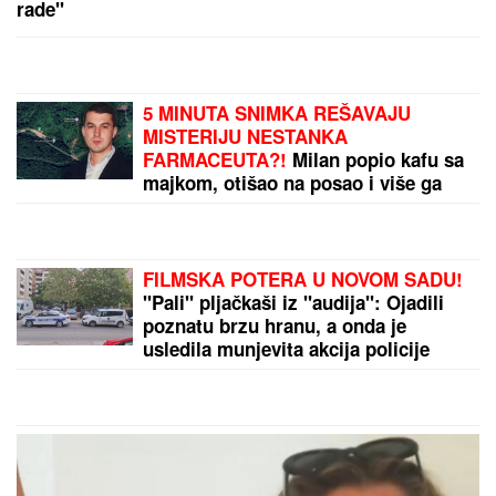
MITROVIĆI U PUNOM SASTAVU:
Milica pokazala kakav odnos ima sa
Željkovom UNUKOM EMOM - mnogi
ovo nisu očekivali! (FOTO)