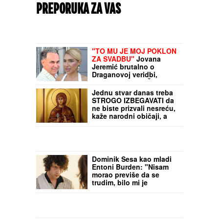
PREPORUKA ZA VAS
"TO MU JE MOJ POKLON
ZA SVADBU"
Jovana
Jeremić brutalno o
Draganovoj veridbi,
DETALJIMA VENČANJA
SA TIGROM, žestoko
Jednu stvar danas treba
preti:"Nisam ušla u
STROGO IZBEGAVATI da
pekaru da pravim kiflice"
ne biste prizvali nesreću,