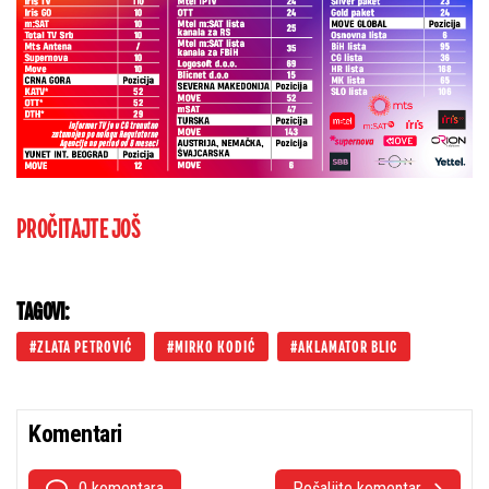
PROČITAJTE JOŠ
TAGOVI:
ZLATA PETROVIĆ
MIRKO KODIĆ
AKLAMATOR BLIC
Komentari
0 komentara
Pošaljite komentar