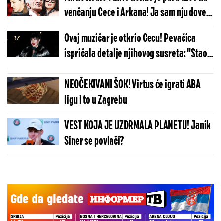
venčanju Cece i Arkana! Ja sam nju doveo
u Beograd, on je to znao da ceni
Ovaj muzičar je otkrio Cecu! Pevačica
ispričala detalje njihovog susreta: "Stao
je iza mene kada je bilo najbitnije"
NEOČEKIVANI ŠOK! Virtus će igrati ABA
ligu i to u Zagrebu
VEST KOJA JE UZDRMALA PLANETU! Janik
Siner se povlači?