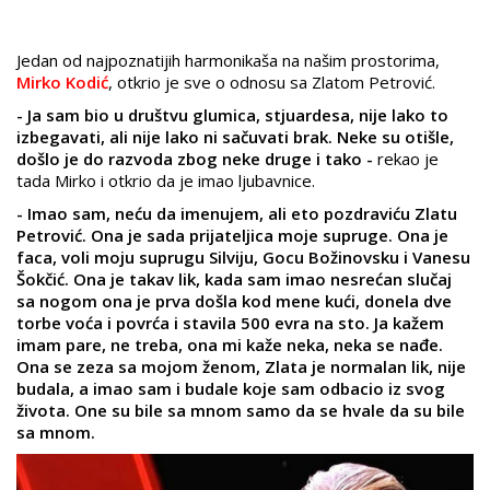
Jedan od najpoznatijih harmonikaša na našim prostorima,
Mirko Kodić
, otkrio je sve o odnosu sa Zlatom Petrović.
- Ja sam bio u društvu glumica, stjuardesa, nije lako to
izbegavati, ali nije lako ni sačuvati brak. Neke su otišle,
došlo je do razvoda zbog neke druge i tako -
rekao je
tada Mirko i otkrio da je imao ljubavnice.
- Imao sam, neću da imenujem, ali eto pozdraviću Zlatu
Petrović. Ona je sada prijateljica moje supruge. Ona je
faca, voli moju suprugu Silviju, Gocu Božinovsku i Vanesu
Šokčić. Ona je takav lik, kada sam imao nesrećan slučaj
sa nogom ona je prva došla kod mene kući, donela dve
torbe voća i povrća i stavila 500 evra na sto. Ja kažem
imam pare, ne treba, ona mi kaže neka, neka se nađe.
Ona se zeza sa mojom ženom, Zlata je normalan lik, nije
budala, a imao sam i budale koje sam odbacio iz svog
života. One su bile sa mnom samo da se hvale da su bile
sa mnom.