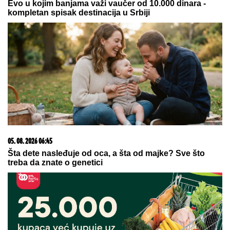
08. 08. 2026 16:23
Медведев: Каријера Зеленског се ближи крају
09. 07. 2026 09:20
Komfor po meri klijenata: nova linija paketa ALTA
banke