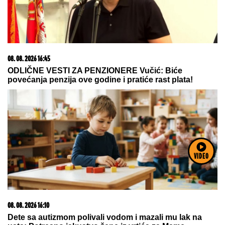
Letnje večeri u gradu više nisu rezervisane za vikend:
Zašto sve više ljudi bira večeru koja se spontano
pretvori u druženje
03. 08. 2026 13:23
VIDEO
Hibrid broj 1 koji osvaja Evropu, sada po specijalnoj
akcijskoj ceni od 19.990€ do 31.8.