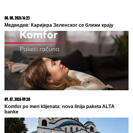
rade"
5 MINUTA SNIMKA REŠAVAJU
MISTERIJU NESTANKA
FARMACEUTA?!
Milan popio kafu sa
majkom, otišao na posao i više ga
NIKO NIJE VIDEO: Supruzi je poslao
OVU poruku (FOTO)
FILMSKA POTERA U NOVOM SADU!
"Pali" pljačkaši iz "audija": Ojadili
poznatu brzu hranu, a onda je
usledila munjevita akcija policije
(FOTO)