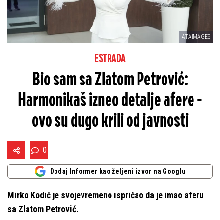
ATAIMAGES
ESTRADA
Bio sam sa Zlatom Petrović:
Harmonikaš izneo detalje afere -
ovo su dugo krili od javnosti
0
Dodaj Informer kao željeni izvor na Googlu
Mirko Kodić je svojevremeno ispričao da je imao aferu
sa Zlatom Petrović.