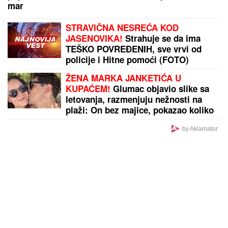
"Teror traje 15 godina" Pevačica ponovo brutalno
pretučena: "Manijaci će me osakatiti"
by Aklamator
PREPORUKA ZA VAS
"NE UMIRE SE ZA LJUDIMA KOJI SU PUCALI U
TEBE"
Brutalno oglašavanje Jovane Jeremić 5 dana
nakon veridbe Dragana Stankovića: "Znali su šta