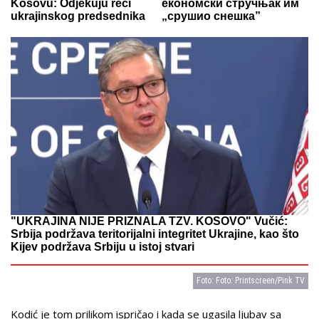
Kosovu: Odjekuju reči
економски стручњак им
ukrajinskog predsednika
„срушио снешка”
"UKRAJINA NIJE PRIZNALA TZV. KOSOVO" Vučić:
Srbija podržava teritorijalni integritet Ukrajine, kao što
Kijev podržava Srbiju u istoj stvari
Foto: Foto: Printscreen/Pink TV
Kodić je tom prilikom ispričao i kada se ugasila ljubav sa