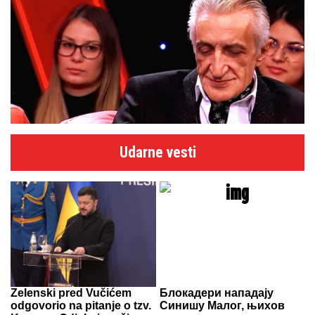
Udarne vesti
Zelenski pred Vučićem
Блокадери нападају
odgovorio na pitanje o tzv.
Синишу Малог, њихов