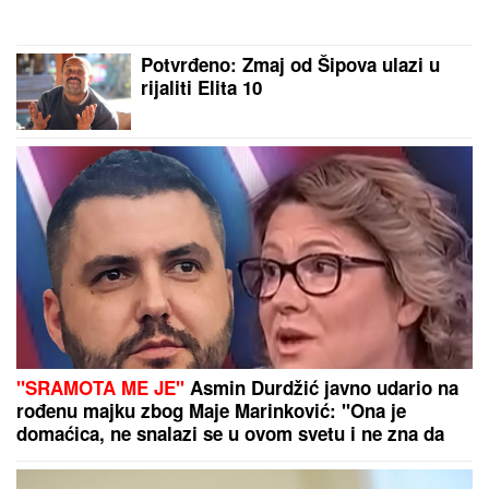
"ODUSTALI SMO OD VANTELESNE
NAKON NEUSPEŠNIH POKUŠAJA"
Voditeljka sa mužem slavi 16 godina
braka: "Dovoljni smo jedno drugom"