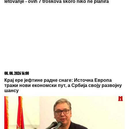
08. 08. 2026 07:36
Samo da mi dete bude dobro: Danas se majke mole
Svetoj Petki
23. 07. 2026 12:47