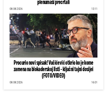
plenumaši precrtali
08.08.2026
13:11
Procurio novi spisak! Vučićević otkrio ko je kome
zamena na blokaderskoj listi - ključni tajni dosijei
(FOTO/VIDEO)
08.08.2026
16:01