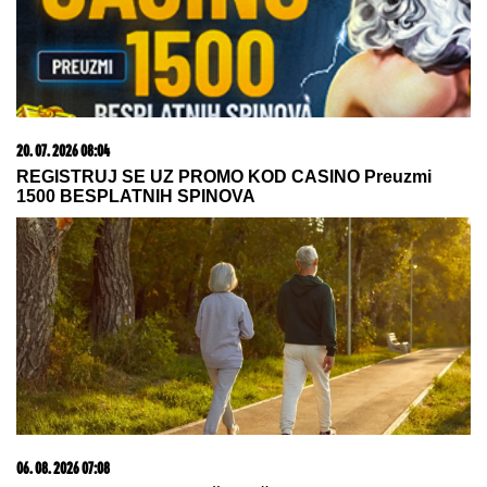
mar
STRAVIČNA NESREĆA KOD
JASENOVIKA!
Strahuje se da ima
TEŠKO POVREĐENIH, sve vrvi od
policije i Hitne pomoći (FOTO)
ŽENA MARKA JANKETIĆA U
KUPAĆEM!
Glumac objavio slike sa
letovanja, razmenjuju nežnosti na
plaži: On bez majice, pokazao koliko
je posvećen otac
by Aklamator