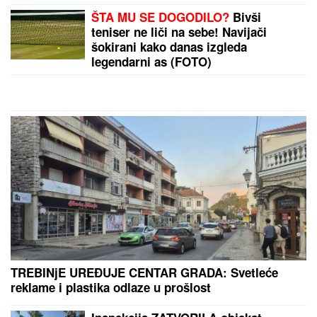
Potvrđeno: Zmaj od Šipova ulazi u
rijaliti Elita 10
"SRAMOTA ME JE"
Asmin Durdžić javno udario na
rođenu majku zbog Maje Marinković: "Ona je
domaćica, ne snalazi se u ovom svetu i ne zna da
prestane"