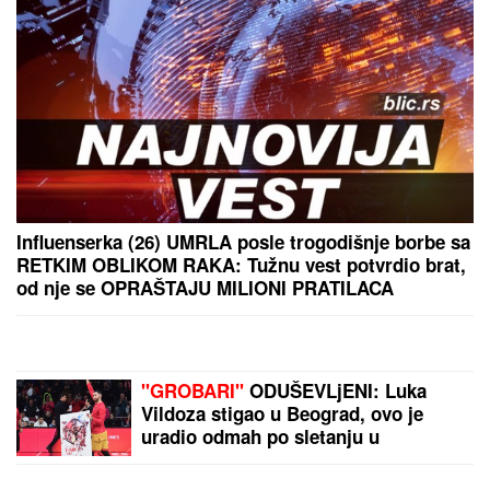
PREPORUKA ZA VAS
OŽENIO SE DEJAN STANKOVIĆ KRALJ!
Doktorka
otkrila kako se oseća nakon venčanja: "Zaljubljena
sam", tu su njegovi roditelji i sestra (VIDEO)