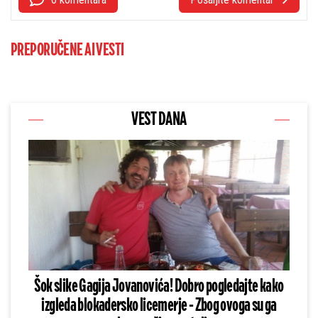
PREPORUČENE AI VESTI
VEST DANA
Šok slike Gagija Jovanovića! Dobro pogledajte kako
izgleda blokadersko licemerje - Zbog ovoga su ga