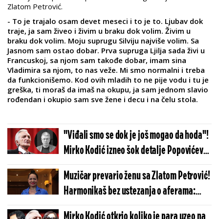
Zlatom Petrović.
- To je trajalo osam devet meseci i to je to. Ljubav dok
traje, ja sam živeo i živim u braku dok volim. Živim u
braku dok volim. Moju suprugu Silviju najviše volim. Sa
Jasnom sam ostao dobar. Prva supruga Ljilja sada živi u
Francuskoj, sa njom sam takođe dobar, imam sina
Vladimira sa njom, to nas veže. Mi smo normalni i treba
da funkcionišemo. Kod ovih mladih to ne pije vodu i tu je
greška, ti moraš da imaš na okupu, ja sam jednom slavio
rođendan i okupio sam sve žene i decu i na čelu stola.
"Viđali smo se dok je još mogao da hoda"!
Mirko Kodić izneo šok detalje Popovićeve
bolesti
Muzičar prevario ženu sa Zlatom Petrović!
Harmonikaš bez ustezanja o aferama:
"Imao sam prijateljice iz svih branši"
Mirko Kodić otkrio koliko je para uzeo na