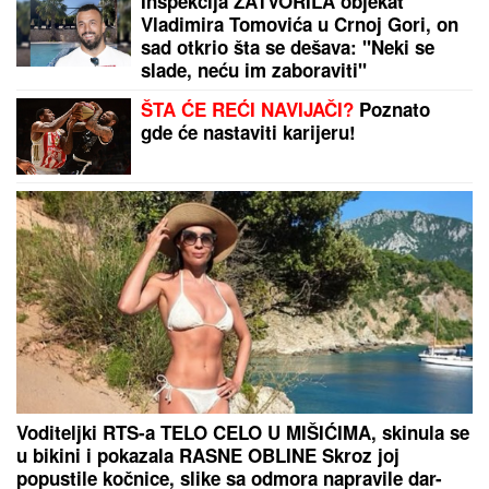
Supruga Ljubiše Samardžića NAPUSTILA
PORODIČNU KUĆU, komšije otkrile istinu o
porodici: "Javi se taj osećaj kada je vidimo u
prolazu..."