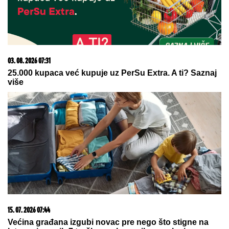
08. 08. 2026 16:10
Zašto je važno ići na liturgiju: Nedeljom se porodica
okuplja pred Bogom
07. 08. 2026 09:14
Сазнања „Политике”: Црна Гора следећа у војном
савезу Загреба, Тиране и Приштине