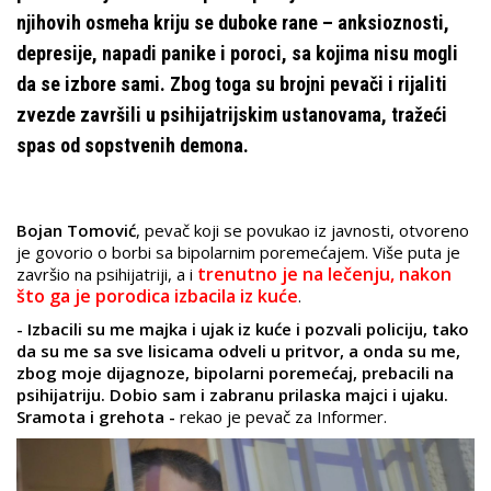
njihovih osmeha kriju se duboke rane – anksioznosti,
depresije, napadi panike i poroci, sa kojima nisu mogli
da se izbore sami. Zbog toga su brojni pevači i rijaliti
zvezde završili u psihijatrijskim ustanovama, tražeći
spas od sopstvenih demona.
Bojan Tomović
, pevač koji se povukao iz javnosti, otvoreno
je govorio o borbi sa bipolarnim poremećajem. Više puta je
trenutno je na lečenju, nakon
završio na psihijatriji, a i
što ga je porodica izbacila iz kuće
.
- Izbacili su me majka i ujak iz kuće i pozvali policiju, tako
da su me sa sve lisicama odveli u pritvor, a onda su me,
zbog moje dijagnoze, bipolarni poremećaj, prebacili na
psihijatriju. Dobio sam i zabranu prilaska majci i ujaku.
Sramota i grehota -
rekao je pevač za Informer.