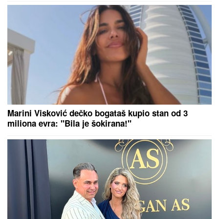
svoju majku na Novom Beogradu:
Evo kako se branio pred tužiocem!
PUNjENE PAPRIKE SA PILETINOM I
PEČURKAMA: Lagan, kremast i
ukusan obrok