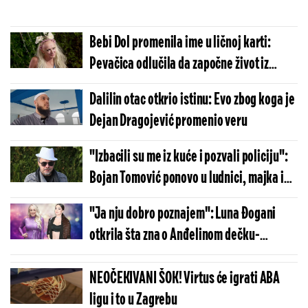
Bebi Dol promenila ime u ličnoj karti:
Pevačica odlučila da započne život iz
početka, evo kako se sada zove
Dalilin otac otkrio istinu: Evo zbog koga je
Dejan Dragojević promenio veru
"Izbacili su me iz kuće i pozvali policiju":
Bojan Tomović ponovo u ludnici, majka i
ujak ga smestili iza rešetaka
"Ja nju dobro poznajem": Luna Đogani
otkrila šta zna o Anđelinom dečku-
finansijeru
NEOČEKIVANI ŠOK! Virtus će igrati ABA
ligu i to u Zagrebu