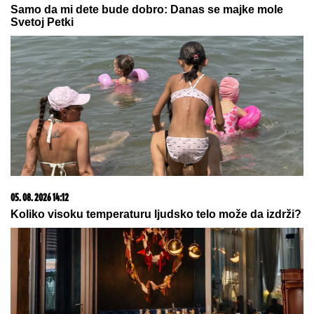
06. 08. 2026 09:39
Marija (3) se igrala u dvorištu i samo je nestala: Posle
42 godine otac je pronašao, zanemeo je kada je saznao
gde je bila
07. 08. 2026 09:47
Čiji hromozom određuje pol deteta? XX rađa se
devojčica, XY rađa se dečak