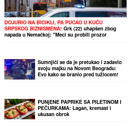
TAMARA ĐURIĆ DAJE 560.000 EVRA KAO JEMSTVO
ZA BIVŠEG MUŽA
Želi da se brani sa slobode:
"Verujem da bi i on to uradio za mene", ovo su svi
detalji
(FOTO) TORTA U OBLIKU SRCA,
LATICE PO PODU
Dragan Stanković
pokazao kako slavi rođendan nove
verenice, već žive zajedno, odao ih
jedan detalj
Tatjana ima NAJJAČU VAGINU na
svetu! Godinama ubacivala drvene i
metalne kugle u telo, pa intimnim