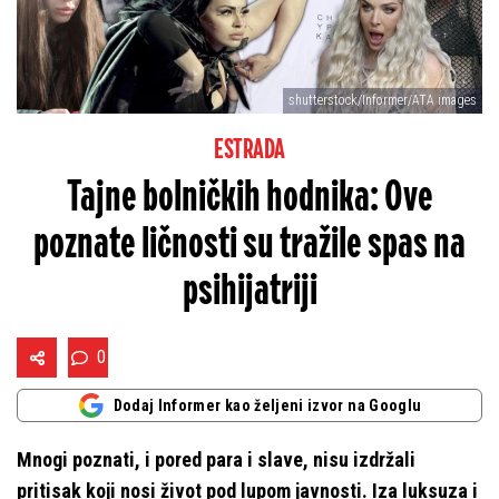
shutterstock/Informer/ATA images
ESTRADA
Tajne bolničkih hodnika: Ove
poznate ličnosti su tražile spas na
psihijatriji
0
Dodaj Informer kao željeni izvor na Googlu
Mnogi poznati, i pored para i slave, nisu izdržali
pritisak koji nosi život pod lupom javnosti. Iza luksuza i