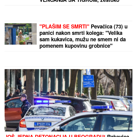
Privedena naša pevačica! Opelješila bogatog
Švajcarca, pa je uhvatila policija, ovo su detalji
by Aklamator
PREPORUKA ZA VAS