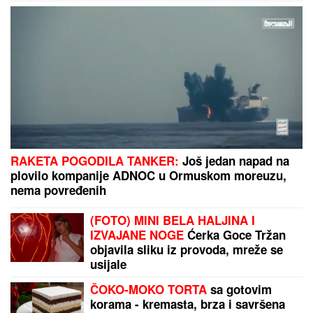
STARLETA ŠOKIRALA SRBIJU!
Za
slobodu bivšeg muža izdvojila preko
POLA MILIONA EVRA: "On će
zauvek biti otac mog deteta..."
AMERIKU POTRESA SLUČAJ "ŽIVOG DONORA":
Pokušali da uzmu organ od pacijenta koji je još bio