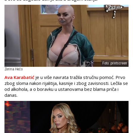
Foto: printscreen
​Zerina Hećo
Ava Karabatić
je u više navrata tražila stručnu pomoć. Prvo
zbog sloma nakon rijalitija, kasnije i zbog zavisnosti. Lečila se
od alkohola, a o boravku u ustanovama bez blama priča i
danas.