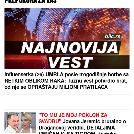
Marini Visković dečko bogataš kupio stan od 3
miliona evra: "Bila je šokirana!"
Slavlje u domu Dragana Stankovića 4 dana nakon
što je VERIO DEVOJKU Čestitke se nižu: "Biću tvoj
oslonac i sigurnost! Ti si prava osoba"