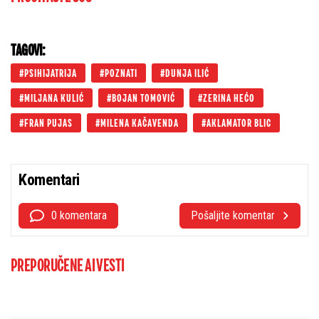
TAGOVI:
PSIHIJATRIJA
POZNATI
DUNJA ILIĆ
MILJANA KULIĆ
BOJAN TOMOVIĆ
ZERINA HEĆO
FRAN PUJAS
MILENA KAČAVENDA
AKLAMATOR BLIC
Komentari
0 komentara
Pošaljite komentar
PREPORUČENE AI VESTI