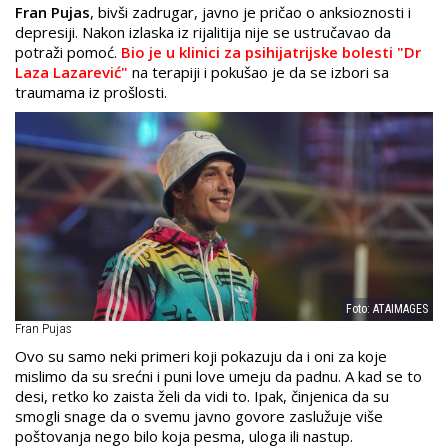
Fran Pujas
, bivši zadrugar, javno je pričao o anksioznosti i
depresiji. Nakon izlaska iz rijalitija nije se ustručavao da
potraži pomoć.
Bio je u klinici za psihijatrijske bolesti "Dr
Laza Lazarević"
na terapiji i pokušao je da se izbori sa
traumama iz prošlosti.
Foto: ATAIMAGES
​Fran Pujas
Ovo su samo neki primeri koji pokazuju da i oni za koje
mislimo da su srećni i puni love umeju da padnu. A kad se to
desi, retko ko zaista želi da vidi to. Ipak, činjenica da su
smogli snage da o svemu javno govore zaslužuje više
poštovanja nego bilo koja pesma, uloga ili nastup.