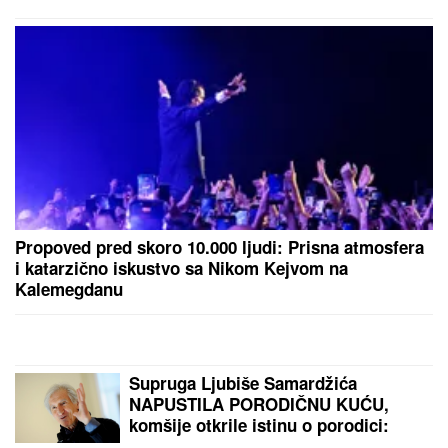
mišićima podigla 14 kilograma i
postala globalno poznata
DOJURIO NA BICIKLI, PA PUCAO U KUĆU
SRPSKOG BIZNISMENA!
Grk (22) uhapšen zbog
napada u Nemačkoj: "Meci su probili prozor
spavaće sobe"
Sumnjiči se da je pretukao i zadavio