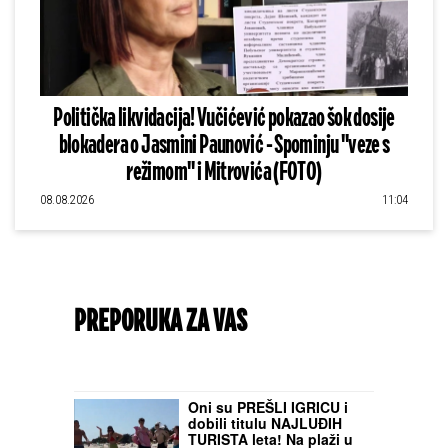
Politička likvidacija! Vučićević pokazao šok dosije
blokadera o Jasmini Paunović - Spominju "veze s
režimom" i Mitrovića (FOTO)
08.08.2026
11:04
PREPORUKA ZA VAS