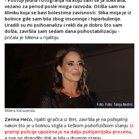
- Postoji jedna fotografija na koju sam se ja šokirana,
vezano za period posle moga razvoda. Otišla sam na
kliniku koja se bavi bolestima zavisnosti. Slika moja je iz
bolnice gde sam bila zbog insomnije i hiperbulimije.
Uradili su mi psihoanalizu i rekli da je dobro što sam
došla, završila sam sedam dana psihostabilizaciju -
pričala je Milena u rijalitiju.
Foto: Foto: Tanja Andrić
Milena Kačavenda
Zerina Hećo
, rijaliti igračica iz BiH, završila je na psihijatriji
nakon što je u bolnicu stigla u teškom psihofizičkom stanju.
U
pratnji policije upućena je na dalju psihijatrijsku procenu
,
a sve se dogodilo dok je bila u drugom stanju.