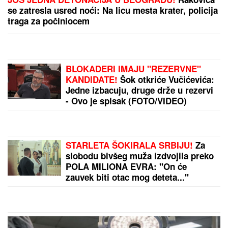
Influenserka (26) UMRLA posle trogodišnje borbe sa
RETKIM OBLIKOM RAKA: Tužnu vest potvrdio brat,
od nje se OPRAŠTAJU MILIONI PRATILACA
"TO MU JE MOJ POKLON ZA
SVADBU"
Jovana Jeremić brutalno o
Draganovoj veridbi, DETALJIMA
VENČANJA SA TIGROM, žestoko
preti:"Nisam ušla u pekaru da
pravim kiflice" (VIDEO)
"PLAŠIM SE SMRTI"
Pevačica (73) u
panici nakon smrti kolega: "Velika
sam kukavica, mužu ne smem ni da
pomenem kupovinu grobnice"