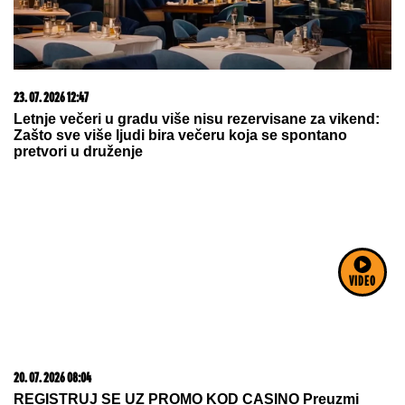
08. 08. 2026 07:36
Samo da mi dete bude dobro: Danas se majke mole
Svetoj Petki
VIDEO