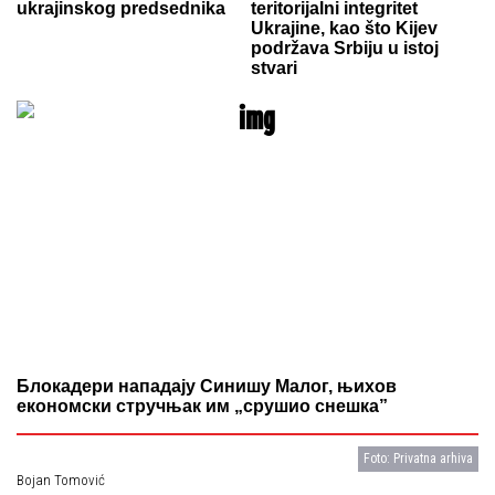
ukrajinskog predsednika
teritorijalni integritet
Ukrajine, kao što Kijev
podržava Srbiju u istoj
stvari
Блокадери нападају Синишу Малог, њихов
економски стручњак им „срушио снешка”
Foto: Privatna arhiva
Bojan Tomović