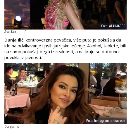
Foto: ATAIMAGES
Ava Karabatić
Dunja Ilić
, kontroverzna pevačica, više puta je pokušala da
ide na odvikavanje i psihijatrijsko lečenje. Alkohol, tablete, bili
su samo pokušaji bega iz realnosti, a na kraju se potpuno
povukla iz javnosti.
Foto: Instagram prntscreen
Dunja Ilić