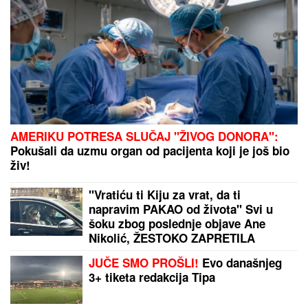
JOŠ JEDNA DETONACIJA U BEOGRADU!
Rakovica
se zatresla usred noći: Na licu mesta krater, policija
traga za počiniocem
BLOKADERI IMAJU "REZERVNE"
KANDIDATE!
Šok otkriće Vučićevića:
Jedne izbacuju, druge drže u rezervi
- Ovo je spisak (FOTO/VIDEO)