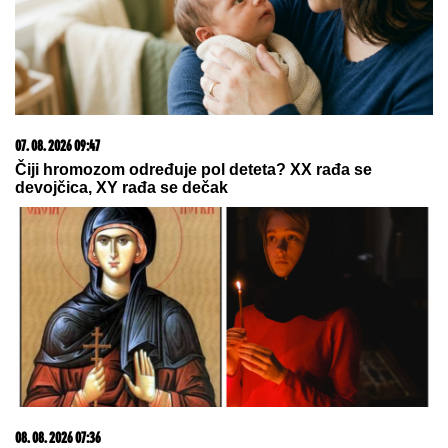
08. 08. 2026 15:18
"Heroin i kokain" – objašnjena tragedija i smrt NBA
igrača