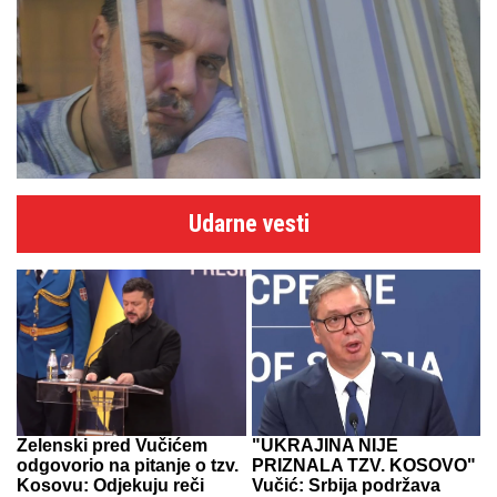
Udarne vesti
Zelenski pred Vučićem
"UKRAJINA NIJE
odgovorio na pitanje o tzv.
PRIZNALA TZV. KOSOVO"
Kosovu: Odjekuju reči
Vučić: Srbija podržava