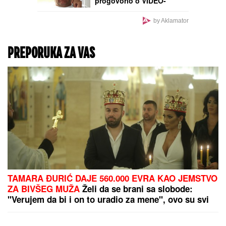
(VIDEO) KIŠA PLJUŠTI
KAO IZ KABLA DOK PRŽI
SUNCE!
Neverovatan
snimak sa Vidikovca:
Nevreme stiglo u
Beograd, a evo kako će
se kretati do kraja večeri