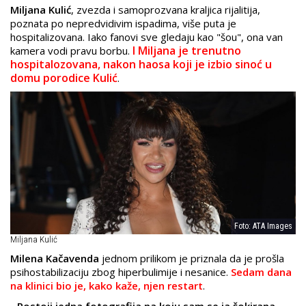
Miljana Kulić
, zvezda i samoprozvana kraljica rijalitija,
poznata po nepredvidivim ispadima, više puta je
hospitalizovana. Iako fanovi sve gledaju kao "šou", ona van
I Miljana je trenutno
kamera vodi pravu borbu.
hospitalozovana, nakon haosa koji je izbio sinoć u
domu porodice Kulić
.
Foto: ATA Images
Miljana Kulić
Milena Kačavenda
jednom prilikom je priznala da je prošla
psihostabilizaciju zbog hiperbulimije i nesanice.
Sedam dana
na klinici bio je, kako kaže, njen restart
.