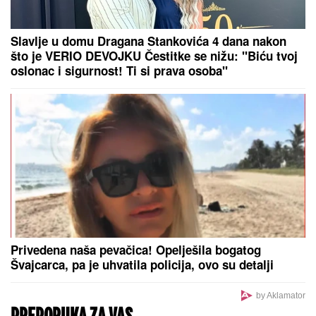
Propoved pred skoro 10.000 ljudi: Prisna atmosfera
i katarzično iskustvo sa Nikom Kejvom na
Kalemegdanu
Supruga Ljubiše Samardžića
NAPUSTILA PORODIČNU KUĆU,
komšije otkrile istinu o porodici:
"Javi se taj osećaj kada je vidimo u
prolazu..."