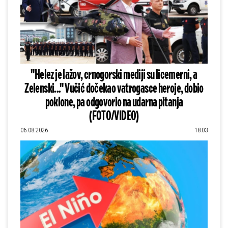
"Helez je lažov, crnogorski mediji su licemerni, a
Zelenski..." Vučić dočekao vatrogasce heroje, dobio
poklone, pa odgovorio na udarna pitanja
(FOTO/VIDEO)
06.08.2026
18:03