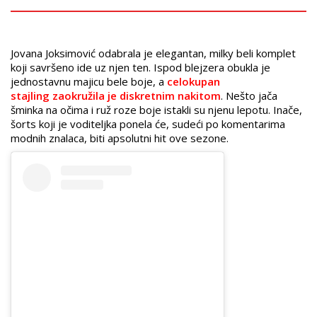
Jovana Joksimović odabrala je elegantan, milky beli komplet
koji savršeno ide uz njen ten. Ispod blejzera obukla je
jednostavnu majicu bele boje, a
celokupan
stajling zaokružila je diskretnim nakitom
. Nešto jača
šminka na očima i ruž roze boje istakli su njenu lepotu. Inače,
šorts koji je voditeljka ponela će, sudeći po komentarima
modnih znalaca, biti apsolutni hit ove sezone.