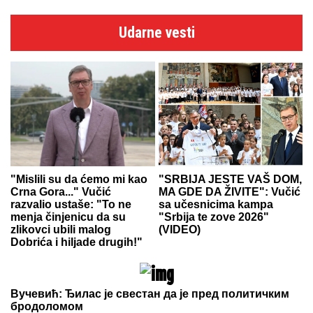
Udarne vesti
"Mislili su da ćemo mi kao
"SRBIJA JESTE VAŠ DOM,
Crna Gora..." Vučić
MA GDE DA ŽIVITE": Vučić
razvalio ustaše: "To ne
sa učesnicima kampa
menja činjenicu da su
"Srbija te zove 2026"
zlikovci ubili malog
(VIDEO)
Dobrića i hiljade drugih!"
Вучевић: Ђилас је свестан да је пред политичким
бродоломом