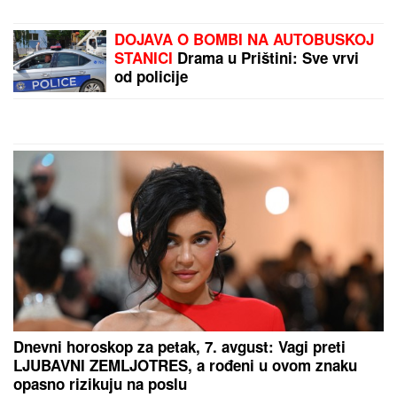
DOJAVA O BOMBI NA AUTOBUSKOJ
STANICI
Drama u Prištini: Sve vrvi
od policije
Dnevni horoskop za petak, 7. avgust: Vagi preti
LJUBAVNI ZEMLJOTRES, a rođeni u ovom znaku
opasno rizikuju na poslu