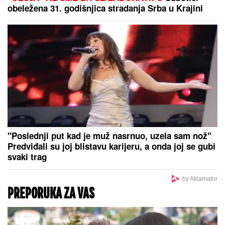
obeležena 31. godišnjica stradanja Srba u Krajini
"Poslednji put kad je muž nasrnuo, uzela sam nož"
Predviđali su joj blistavu karijeru, a onda joj se gubi
svaki trag
by Aklamator
PREPORUKA ZA VAS