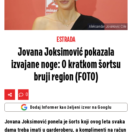
Aleksandar Jovanović Cile
ESTRADA
Jovana Joksimović pokazala
izvajane noge: O kratkom šortsu
bruji region (FOTO)
0
Dodaj Informer kao željeni izvor na Googlu
Jovana Joksimović ponela je šorts koji ovog leta svaka
dama treba imati u garderoberu, a komplimenti na račun