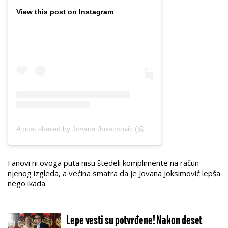
View this post on Instagram
A post shared by Jovana Joksimovic (@jjovanajoksimovic)
Fanovi ni ovoga puta nisu štedeli komplimente na račun
njenog izgleda, a većina smatra da je Jovana Joksimović lepša
nego ikada.
Lepe vesti su potvrđene! Nakon deset