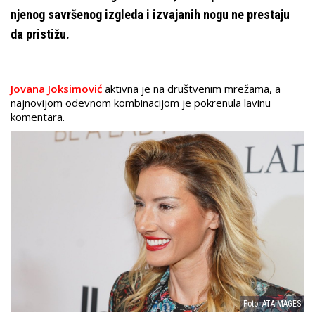
njenog savršenog izgleda i izvajanih nogu ne prestaju
da pristižu.
Jovana Joksimović
aktivna je na društvenim mrežama, a
najnovijom odevnom kombinacijom je pokrenula lavinu
komentara.
Foto: ATAIMAGES