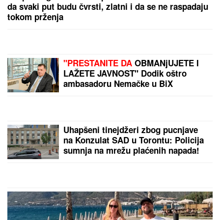
da svaki put budu čvrsti, zlatni i da se ne raspadaju
tokom prženja
"PRESTANITE DA
OBMANjUJETE I
LAŽETE JAVNOST" Dodik oštro
ambasadoru Nemačke u BiX
Uhapšeni tinejdžeri zbog pucnjave
na Konzulat SAD u Torontu: Policija
sumnja na mrežu plaćenih napada!