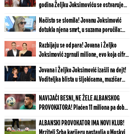
godina Željku Joksimoviću se ostvaruje
najveća želja! (VIDEO)
Načisto se slomila! Jovanu Joksimović
dotukla njena smrt, u suzama poručila:
''Prerano, anđele!''
Razbijaju se od para! Jovana i Željko
Joksimović zgrnuli milione, evo koja cifra
je u pitanju!
Jovana i Željko Joksimović izašli na dejt!
Voditeljka blista u šljokicama, muzičar
opčinjen suprugom (FOTO)
NAVIJAČI BESNI, NE ŽELE ALBANSKOG
PROVOKATORA! Plaćen 11 miliona pa dobio
brutalnu poruku
ALBANSKI PROVOKATOR IMA NOVI KLUB!
Mrzitelj Srba karijeru nastavlja u Moskvi