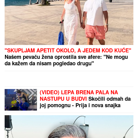
"SKUPLJAM APETIT OKOLO, A JEDEM KOD KUĆE"
Našem pevaču žena oprostila sve afere: "Ne mogu
da kažem da nisam pogledao drugu"
(VIDEO) LEPA BRENA PALA NA
NASTUPU U BUDVI
Skočili odmah da
joj pomognu - Prija i nova snajka
đuskale, a evo šta je Viktor radio
cele noći