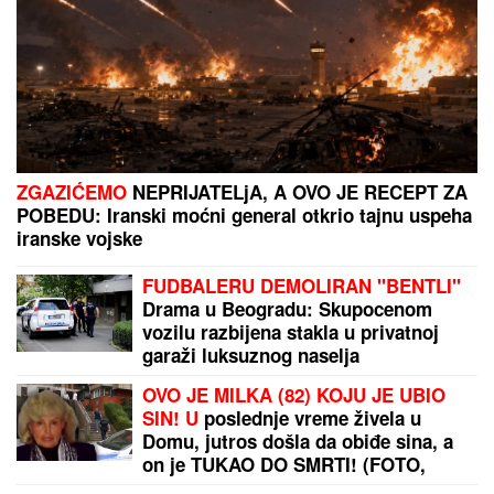
ZGAZIĆEMO
NEPRIJATELjA, A OVO JE RECEPT ZA
POBEDU: Iranski moćni general otkrio tajnu uspeha
iranske vojske
FUDBALERU DEMOLIRAN "BENTLI"
Drama u Beogradu: Skupocenom
vozilu razbijena stakla u privatnoj
garaži luksuznog naselja
OVO JE MILKA (82) KOJU JE UBIO
SIN! U
poslednje vreme živela u
Domu, jutros došla da obiđe sina, a
on je TUKAO DO SMRTI! (FOTO,
VIDEO)