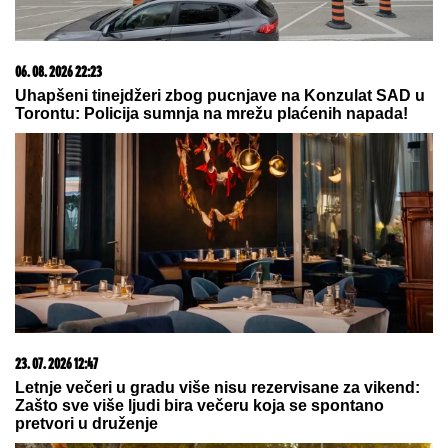
06. 08. 2026 22:23
Uhapšeni tinejdžeri zbog pucnjave na Konzulat SAD u
Torontu: Policija sumnja na mrežu plaćenih napada!
23. 07. 2026 12:47
Letnje večeri u gradu više nisu rezervisane za vikend:
Zašto sve više ljudi bira večeru koja se spontano
pretvori u druženje