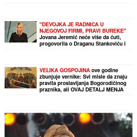
"DEVOJKA JE RADNICA U
NJEGOVOJ FIRMI, PRAVI BUREKE"
Jovana Jeremić neće više da ćuti,
progovorila o Draganu Stankoviću i
veridbi: "Poklanjam mu titulu bivšeg
dečka JJ"
VELIKA GOSPOJINA
ove godine
zbunjuje vernike: Svi misle da znaju
pravila proslavljanja Bogorodičinog
praznika, ali OVAJ DETALJ MENJA
SVE