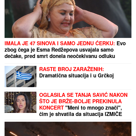
IMALA JE 47 SINOVA I SAMO JEDNU ĆERKU:
Evo
zbog čega je Esma Redžepova usvajala samo
dečake, pred smrt donela neočekivanu odluku
RASTE BROJ ZARAŽENIH:
Dramatična situacija i u Grčkoj
OGLASILA SE TANJA SAVIĆ NAKON
ŠTO JE BRŽE-BOLJE PREKINULA
KONCERT
"Meni to mnogo znači",
čim je shvatila da situacija IZMIČE
KONTROLI morala da reaguje