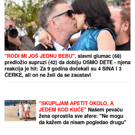
"RODI MI JOŠ JEDNU BEBU",
slavni glumac (68)
predložio supruzi (42) da dobiju OSMO DETE - njena
reakcija je hit: Za 9 godina dočekali su 4 SINA I 3
ĆERKE, ali on ne želi da se zaustavi
"SKUPLJAM APETIT OKOLO, A
JEDEM KOD KUĆE"
Našem pevaču
žena oprostila sve afere: "Ne mogu
da kažem da nisam pogledao drugu"