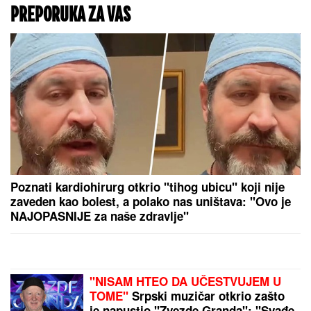
PREPORUKA ZA VAS
Poznati kardiohirurg otkrio "tihog ubicu" koji nije
zaveden kao bolest, a polako nas uništava: "Ovo je
NAJOPASNIJE za naše zdravlje"
"NISAM HTEO DA UČESTVUJEM U
TOME"
Srpski muzičar otkrio zašto
je napustio "Zvezde Granda": "Svađe