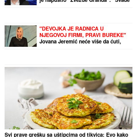
su iscenirane, žiri je bitniji od
takmičara"
"DEVOJKA JE RADNICA U
NJEGOVOJ FIRMI, PRAVI BUREKE"
Jovana Jeremić neće više da ćuti,
progovorila o Draganu Stankoviću i
veridbi: "Poklanjam mu titulu bivšeg
dečka JJ"
Svi prave grešku sa uštipcima od tikvica: Evo kako