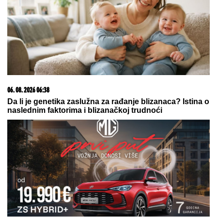
06. 08. 2026 06:38
Da li je genetika zaslužna za rađanje blizanaca? Istina o
naslednim faktorima i blizanačkoj trudnoći