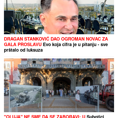
DRAGAN STANKOVIĆ DAO OGROMAN NOVAC ZA
GALA PROSLAVU
Evo koja cifra je u pitanju - sve
prštalo od luksuza
"OLUJA" NE SME DA SE ZABORAVI: U
Subotici