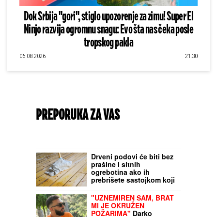
Dok Srbija "gori", stiglo upozorenje za zimu! Super El
Ninjo razvija ogromnu snagu: Evo šta nas čeka posle
tropskog pakla
06.08.2026
21:30
PREPORUKA ZA VAS
Drveni podovi će biti bez
prašine i sitnih
ogrebotina ako ih
prebrišete sastojkom koji
svi imaju u kuhinji: Ne
košta vas ništa
"UZNEMIREN SAM, BRAT
MI JE OKRUŽEN
POŽARIMA"
Darko