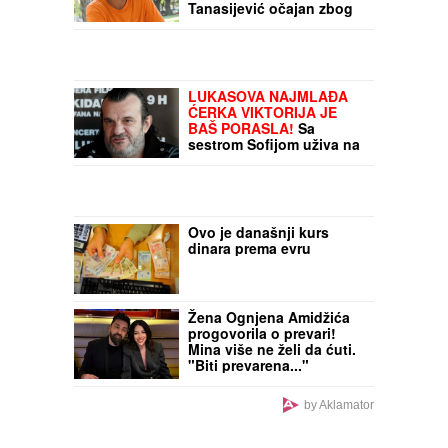
Tanasijević očajan zbog
loše situacije u
Deliblatskoj peščari: "SVI
SU EVAKUISANI", otkrio
koje informacije ima
LUKASOVA NAJMLAĐA
ĆERKA VIKTORIJA JE
BAŠ PORASLA!
Sa
sestrom Sofijom uživa na
moru: Ponosna mama
Sonja pokazala fotke,
puno joj srce
Ovo je današnji kurs
dinara prema evru
Žena Ognjena Amidžića
progovorila o prevari!
Mina više ne želi da ćuti.
"Biti prevarena..."
by Aklamator