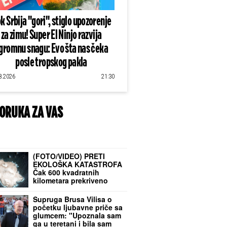
k Srbija "gori", stiglo upozorenje
za zimu! Super El Ninjo razvija
gromnu snagu: Evo šta nas čeka
posle tropskog pakla
8.2026
21:30
ORUKA ZA VAS
(FOTO/VIDEO) PRETI
EKOLOŠKA KATASTROFA
Čak 600 kvadratnih
kilometara prekriveno
OTROVNOM MRLJOM:
Satelitski snimci otkrili
Supruga Brusa Vilisa o
JEZU
početku ljubavne priče sa
glumcem: "Upoznala sam
ga u teretani i bila sam