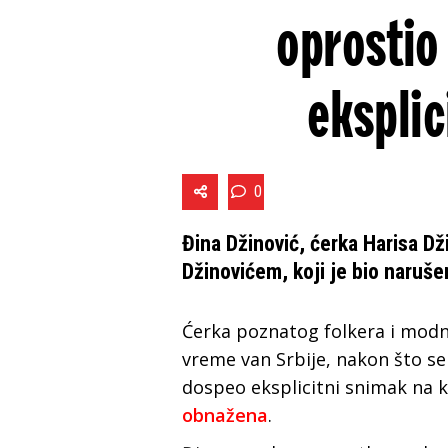
oprostio
eksplic
0
Đina Džinović, ćerka Harisa D
Džinovićem, koji je bio naruš
Ćerka poznatog folkera i modne
vreme van Srbije, nakon što s
dospeo eksplicitni snimak na k
obnažena
.