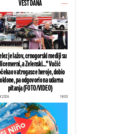
VEST DANA
lez je lažov, crnogorski mediji su
licemerni, a Zelenski..." Vučić
čekao vatrogasce heroje, dobio
oklone, pa odgovorio na udarna
pitanja (FOTO/VIDEO)
8.2026
18:03