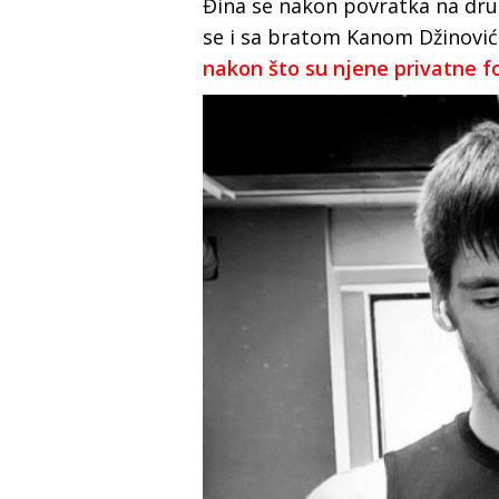
Đina se nakon povratka na druš
se i sa bratom Kanom Džinovi
nakon što su njene privatne f