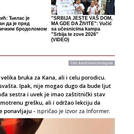
ић: Ђилас је
"SRBIJA JESTE VAŠ DOM,
ан да је пред
MA GDE DA ŽIVITE": Vučić
тичким бродоломом
sa učesnicima kampa
"Srbija te zove 2026"
(VIDEO)
Foto: kandzinovic/instagram
 velika bruka za Kana, ali i celu porodicu.
svašta. Ipak, nije mogao dugo da bude ljut
ađa sestra i uvek je imao zaštitnički stav
smotrenu grešku, ali i održao lekciju da
e ponavljaju -
ispričao je izvor za Informer.