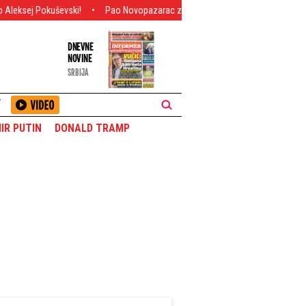
vski!
Pao Novopazarac zbog falsifikovane robe: Zaplenjena kopija brendira
DNEVNE
NOVINE
SRBIJA
T
IR PUTIN
DONALD TRAMP