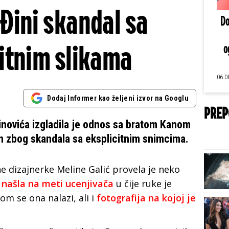
 Đini skandal sa
Do
itnim slikama
o
06.0
Dodaj Informer kao željeni izvor na Googlu
PREP
žinovića izgladila je odnos sa bratom Kanom
en zbog skandala sa eksplicitnim snimcima.
 dizajnerke Meline Galić provela je neko
e
našla na meti ucenjivača
u čije ruke je
om se ona nalazi, ali i
fotografija na kojoj je