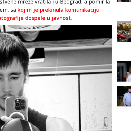
tvene mreže vratila i u Beograd, a pomirila
ćem, sa
kojim je prekinula komunikaciju
otografije dospele u javnost
.