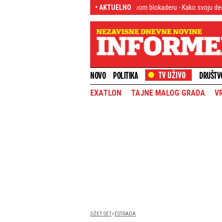
ević eksplodirao, pa se obratio ovom blokaderu - Kako svoju decu u oči pogleda
• AKTUELNO
NOVO
POLITIKA
DRUŠTV
EXATLON
TAJNE MALOG GRADA
V
DŽET SET
ESTRADA