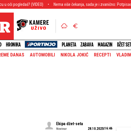
š? (VIDEO)
Nema više čekanja, sada je i zvanično: Potpisao Aleksej Pokuše
O
HRONIKA
PLANETA
ZABAVA
MAGAZIN
DŽET SE
REME DANAS
AUTOMOBILI
NIKOLA JOKIĆ
RECEPTI
VLADIM
Ekipa džet-seta
16:46
28.10.2025
Novinar