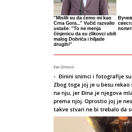
"Mislili su da ćemo mi kao
Вучев
Crna Gora..." Vučić razvalio
свест
ustaše: "To ne menja
поли
činjenicu da su zlikovci ubili
malog Dobrića i hiljade
drugih!"
Kan Džinović
- Đinini snimci i fotografije su
Zbog toga joj je u besu rekao 
na nju, jer Đina je njegova ml
prema njoj. Oprostio joj je ne
takve stvari ne bi trebalo da s