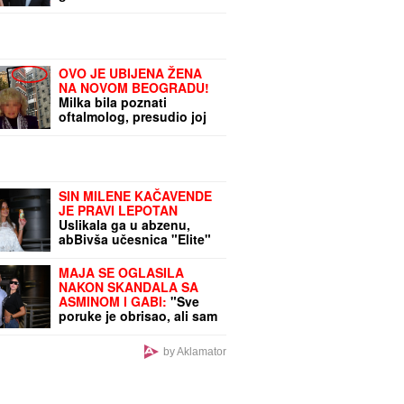
verena"
OVO JE UBIJENA ŽENA
NA NOVOM BEOGRADU!
Milka bila poznati
oftalmolog, presudio joj
sin kad mu je došla u
posetu! (FOTO, VIDEO)
SIN MILENE KAČAVENDE
JE PRAVI LEPOTAN
Uslikala ga u abzenu,
abBivša učesnica "Elite"
otkrila i čimese bave
njeni naslednici - ovo je
MAJA SE OGLASILA
prava ISTINA
NAKON SKANDALA SA
ASMINOM I GABI:
"Sve
poruke je obrisao, ali sam
saznala istinu"
by Aklamator