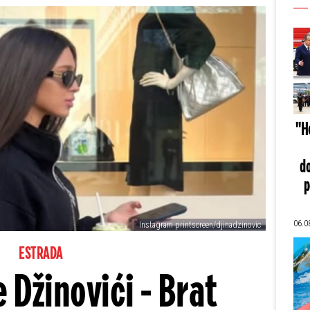
"He
do
p
06.0
Instagram printscreen/djinadzinovic
ESTRADA
e Džinovići - Brat