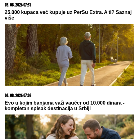
POMIRENJE LETA!
Miljana i Zola zajedno na
odmoru posle SVAĐA I SUZA: Evo kako se ponašaju
pred svima u baru! (VIDEO)
Bivši rijaliti par prodaje kuću! Uložili
200.000 evra, a sada zadrugar otkrio
zbog čega je doneo tešku odluku
Trnovu Petku mnogi mešaju sa
Svetom Petkom: Evo po čemu se