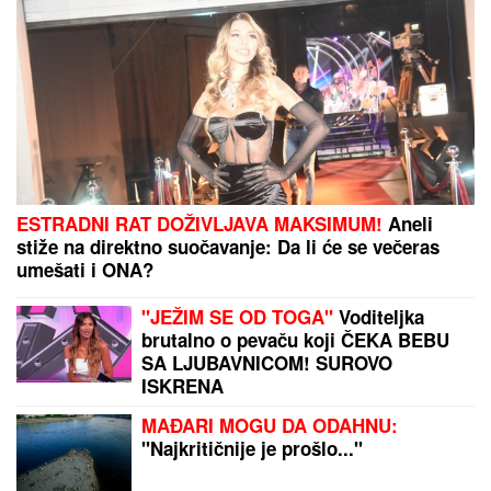
OPREZNO AKO IMATE REUMATOIDNI ARTIRTIS
Upozorenje stručnjaka: Zbog ove bolesti mogu da
stradaju i pluća, srce, oči
KLADIONIČARSKI KOKTEL:
Tiket sastavljen od
različitih sportova
by Aklamator
PREPORUKA ZA VAS