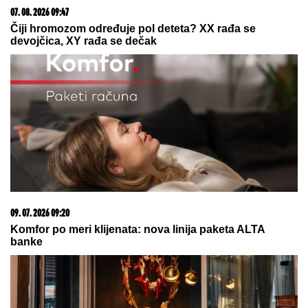
SNAŽAN
ZEMLjOTRES U
HRVATSKOJ: "Tutnja kao da je
kamion, čula sam i razbijanje
čaša..."