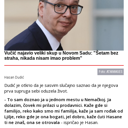
Vučić najavio veliki skup u Novom Sadu: "Šetam bez
straha, nikada nisam imao problem"
Foto: ATAIMAGES
Hasan Dudić
Dudić je otkrio da je sasvim slučajno saznao da je njegova
prva supruga sebi oduzela život.
- To sam doznao ja u jednom mestu u Nemačkoj. Ja
dolazim, čovek mi prilazi u prodavnici. Kaže gde si
familijo, reko kako smo mi familija, kaže ja sam rođak od
Ljilje, reko gde je ona bogati, jel dobro, kaže ćuti Hasane
ti ne znaš, ona se otrovala
- ispričao je Hasan.