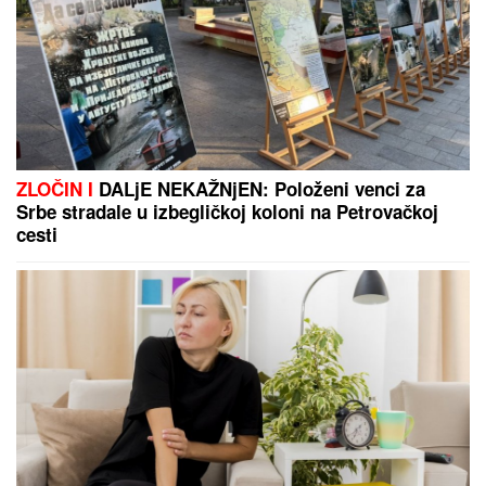
"ČULI SMO ZAPOMAGANJE, A ONDA SU NAŠLI
TELO"
Komšije otkrile detalje ubistva Milke (82) na
Novom Beogradu: "Sina su izbegavali..."
Iskreno: Saši Iliću je jedna stvar
zasmetala u velikoj pobedi Partizana