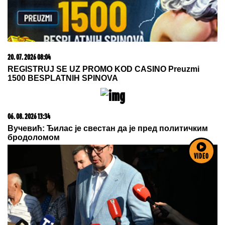
15. 07. 2026 07:44
Većina građana izgubi novac pre nego što stigne na
letovanje - ovih 7 troškova skoro niko ne planira
VIDEO