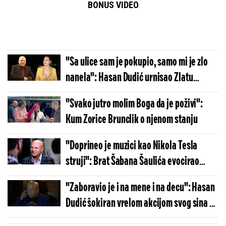
BONUS VIDEO
"Sa ulice sam je pokupio, samo mi je zlo
nanela": Hasan Dudić urnisao Zlatu
Petrović
"Svako jutro molim Boga da je poživi":
Kum Zorice Brunclik o njenom stanju
"Doprineo je muzici kao Nikola Tesla
struji": Brat Šabana Šaulića evocirao
uspomene
"Zaboravio je i na mene i na decu": Hasan
Dudić šokiran vrelom akcijom svog sina u
Eliti