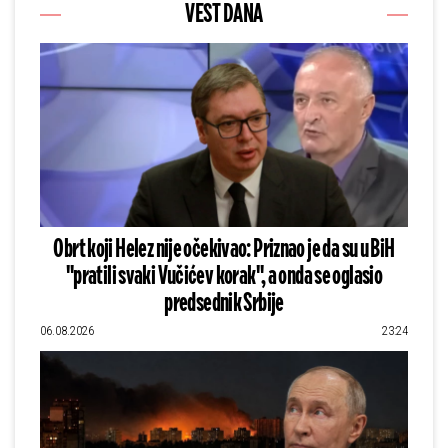
VEST DANA
Obrt koji Helez nije očekivao: Priznao je da su u BiH
"pratili svaki Vučićev korak", a onda se oglasio
predsednik Srbije
06.08.2026
23:24