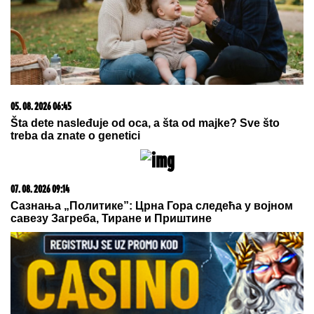
razlikuju i zašto jedna na ikonama
drži PLOČICU SA OČIMA
by Aklamator
06. 08. 2026 09:39
Marija (3) se igrala u dvorištu i samo je nestala: Posle
42 godine otac je pronašao, zanemeo je kada je saznao
gde je bila