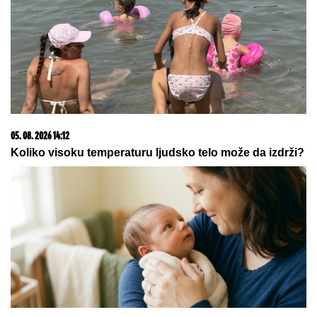
Ne možete ih prevariti! Ova 3
horoskopska znaka vide sve što
pokušavate da sakrijete, kao da
čitaju tuđe misli