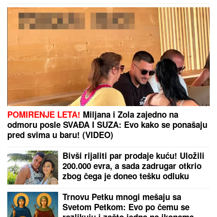
"UZNEMIREN SAM, BRAT MI JE OKRUŽEN
POŽARIMA"
Darko Tanasijević očajan zbog loše
situacije u Deliblatskoj peščari: "SVI SU
EVAKUISANI", otkrio koje informacije ima