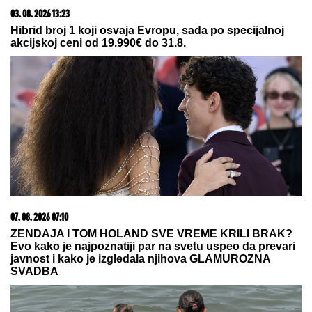
NAJLEPŠI LETNJI PARFEMI,
strast i svežina u
svakoj kapi: Ovih 7 LETNJIH KLASIKA teleportovaće
vas direktno na more i ostaviti MIRISNI POTPIS po
kojem će vas svi pamtiti