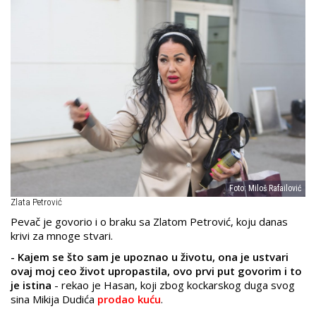
Foto: Miloš Rafailović
Zlata Petrović
Pevač je govorio i o braku sa Zlatom Petrović, koju danas
krivi za mnoge stvari.
- Kajem se što sam je upoznao u životu, ona je ustvari
ovaj moj ceo život upropastila, ovo prvi put govorim i to
je istina
- rekao je Hasan, koji zbog kockarskog duga svog
sina Mikija Dudića
prodao kuću
.