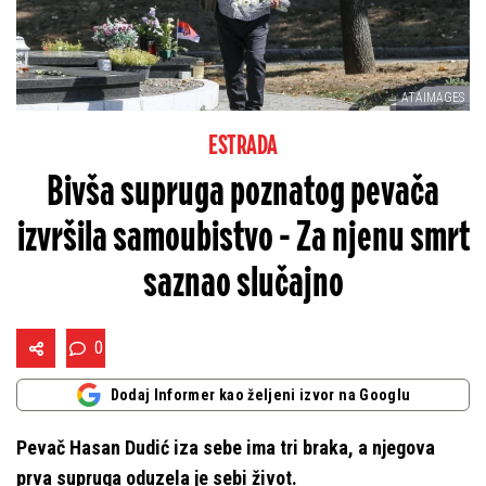
ATAIMAGES
ESTRADA
Bivša supruga poznatog pevača
izvršila samoubistvo - Za njenu smrt
saznao slučajno
0
Dodaj Informer kao željeni izvor na Googlu
Pevač Hasan Dudić iza sebe ima tri braka, a njegova
prva supruga oduzela je sebi život.