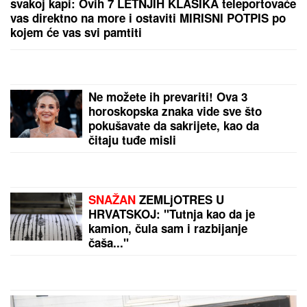
ZLOČIN I
DALjE NEKAŽNjEN: Položeni venci za
Srbe stradale u izbegličkoj koloni na Petrovačkoj
cesti