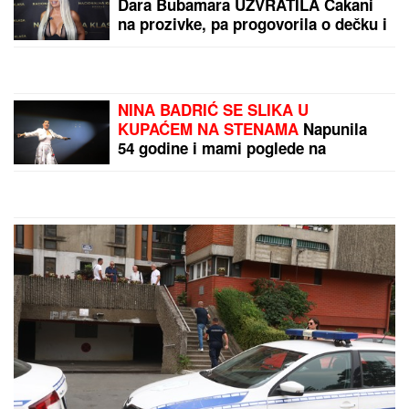
TEŠKA NESREĆA KOD RUME
Auto udario u bicikl,
stradao muškarac
"ZLOČESTA, LJUBOMORNA BABA"