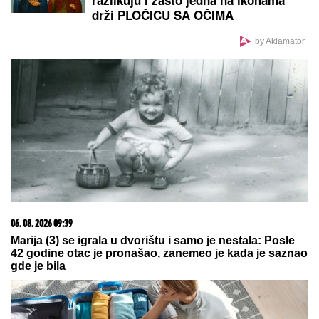
NOVAK ĐOKOVIĆ ČEKAO U REDU
DA KUPI SLADOLED
Prodavačica iz
Crne Gore otkrila nepoznat detalj o
našem teniseru, evo kako se ponaša
na letovanju