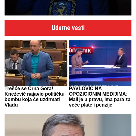
Udarne vesti
Trešće se Crna Gora!
PAVLOVIĆ NA
Knežević najavio političku
OPOZICIONIM MEDIJIMA:
bombu koja će uzdrmati
Mali je u pravu, ima para za
Vladu
veće plate i penzije