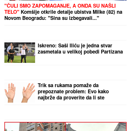
Dara Bubamara UZVRATILA Cakani
na prozivke, pa progovorila o dečku i
šokirala komentarom o Seki Aleksić
(VIDEO)
NINA BADRIĆ SE SLIKA U
KUPAĆEM NA STENAMA
Napunila
54 godine i mami poglede na
čuvenom ostrvu (FOTO)