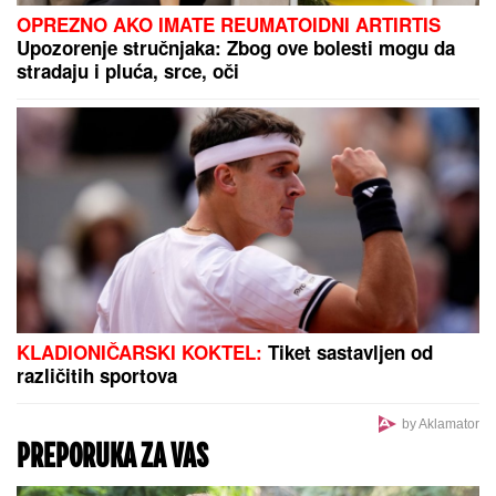
Trik sa rukama pomaže da
prepoznate problem: Evo kako
najbrže da proverite da li ste
dehidrirali