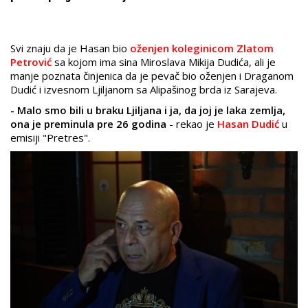
Svi znaju da je Hasan bio
oženjen koleginicom Zlatom
Petrović
sa kojom ima sina Miroslava Mikija Dudića, ali je
manje poznata činjenica da je pevač bio oženjen i Draganom
Dudić i izvesnom Ljiljanom sa Alipašinog brda iz Sarajeva.
- Malo smo bili u braku Ljiljana i ja, da joj
je laka zemlja,
ona je preminula pre 26 godina
- rekao je
Hasan Dudić
u
emisiji "Pretres".