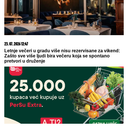
ESTRADNI RAT DOŽIVLJAVA MAKSIMUM!
Aneli
stiže na direktno suočavanje: Da li će se večeras
umešati i ONA?
"JEŽIM SE OD TOGA"
Voditeljka
brutalno o pevaču koji ČEKA BEBU
SA LJUBAVNICOM! SUROVO
ISKRENA
MAĐARI MOGU DA ODAHNU:
"Najkritičnije je prošlo..."