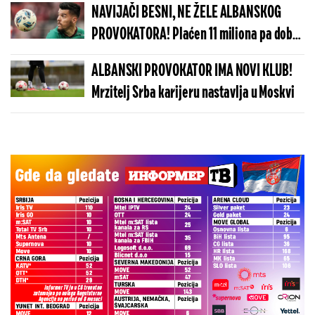
NAVIJAČI BESNI, NE ŽELE ALBANSKOG
PROVOKATORA! Plaćen 11 miliona pa dobio
brutalnu poruku
ALBANSKI PROVOKATOR IMA NOVI KLUB!
Mrzitelj Srba karijeru nastavlja u Moskvi