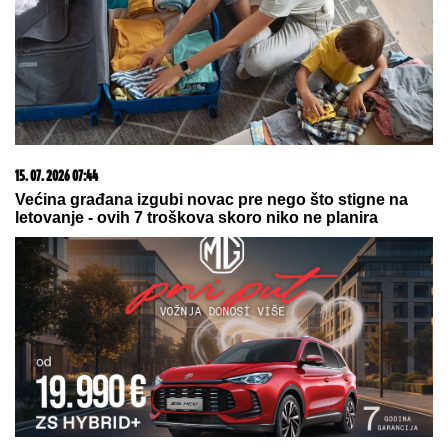
BORA SANTANA IMA OZBILJAN
BIZNIS ZA KOJI SE MALO ZNA
Pored rijalitija i voditeljstva novac
mu kaplje i od ovog posla: "Ljudi mi
dolaze svakodnevno"