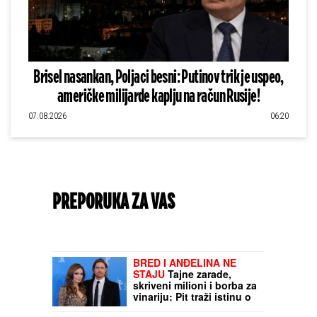
Brisel nasankan, Poljaci besni: Putinov trik je uspeo,
američke milijarde kaplju na račun Rusije!
07.08.2026
06:20
PREPORUKA ZA VAS