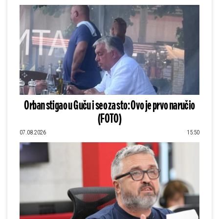
Orban stigao u Guču i seo za sto: Ovo je prvo naručio
(FOTO)
07.08.2026
15:50