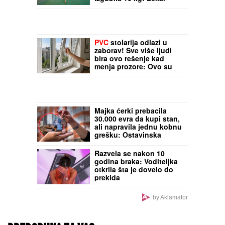
veruje da je KUPANJE U
MORU u ovom delu
zemlje glavni krivac
PVC
stolarija odlazi u
zaborav! Sve više ljudi
bira ovo rešenje kad
menja prozore: Ovo su
prednosti
Majka ćerki prebacila
30.000 evra da kupi stan,
ali napravila jednu kobnu
grešku: Ostavinska
rasprava koštala papreno
Razvela se nakon 10
godina braka: Voditeljka
otkrila šta je dovelo do
prekida
by Aklamator