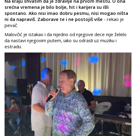
Na kraju shvatim da je zdravlje na prvom mestu. U ona
srećna vremena je bilo bolje, hit i karijera su išli
spontano. Ako nisi imao dobru pesmu, nisi mogao ništa
ni da napraviš. Zaborave te i ne postojiš više
- rekao je
pevač.
Malovčić je istakao i da nijedno od njegove dece nije želelo
da nastavi njegovim putem, iako su odrasli uz muziku i
estradu.