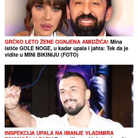
GRČKO LETO ŽENE OGNJENA AMIDŽIĆA!
Mina
ističe GOLE NOGE, u kadar upala i jahta: Tek da je
vidite u MINI BIKINIJU (FOTO)
INSPEKCIJA UPALA NA IMANJE VLADIMIRA