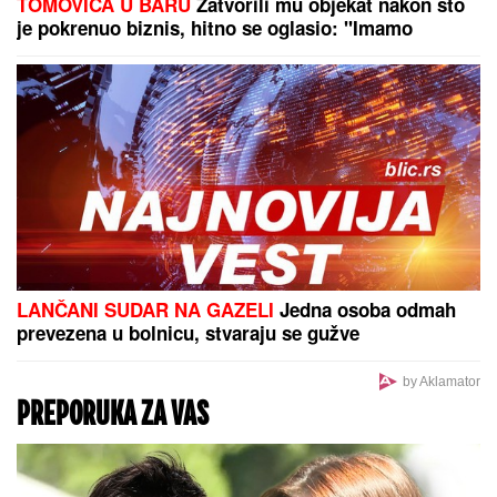
TOMOVIĆA U BARU
Zatvorili mu objekat nakon što
je pokrenuo biznis, hitno se oglasio: "Imamo
zabranu"
LANČANI SUDAR NA GAZELI
Jedna osoba odmah
prevezena u bolnicu, stvaraju se gužve
by Aklamator
PREPORUKA ZA VAS