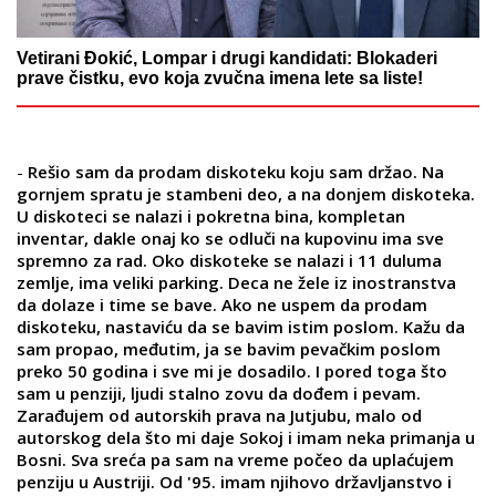
Vetirani Đokić, Lompar i drugi kandidati: Blokaderi
prave čistku, evo koja zvučna imena lete sa liste!
-
Rešio sam da prodam diskoteku koju sam držao. Na
gornjem spratu je stambeni deo, a na donjem diskoteka.
U diskoteci se nalazi i pokretna bina, kompletan
inventar, dakle onaj ko se odluči na kupovinu ima sve
spremno za rad. Oko diskoteke se nalazi i 11 duluma
zemlje, ima veliki parking. Deca ne žele iz inostranstva
da dolaze i time se bave. Ako ne uspem da prodam
diskoteku, nastaviću da se bavim istim poslom. Kažu da
sam propao, međutim, ja se bavim pevačkim poslom
preko 50 godina i sve mi je dosadilo. I pored toga što
sam u penziji, ljudi stalno zovu da dođem i pevam.
Zarađujem od autorskih prava na Jutjubu, malo od
autorskog dela što mi daje Sokoj i imam neka primanja u
Bosni. Sva sreća pa sam na vreme počeo da uplaćujem
penziju u Austriji. Od '95. imam njihovo državljanstvo i