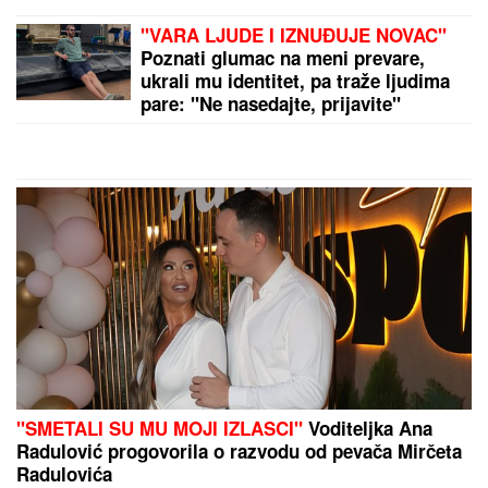
"VARA LJUDE I IZNUĐUJE NOVAC"
Poznati glumac na meni prevare,
ukrali mu identitet, pa traže ljudima
pare: "Ne nasedajte, prijavite"
"SMETALI SU MU MOJI IZLASCI"
Voditeljka Ana
Radulović progovorila o razvodu od pevača Mirčeta
Radulovića