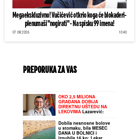
Megaekskluzivno! Vučićević otkrio koga će blokaderi-
plenumaši "nogirati" - Na spisku 99 imena!
07.08.2026
10:40
PREPORUKA ZA VAS
OKO 2,5 MILIONA
GRAĐANA DOBIJA
DIREKTNU UŠTEDU NA
LEKOVIMA
Lazarević:
Ovo je velika pobeda za
sve pacijente!
Dobila nesnosne bolove
u stomaku, bila MESEC
DANA U BOLNICI i
izgubila 16 kg: Lekar