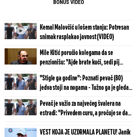
BONUS VIDEO
Kemal Malovčić u lošem stanju: Potresan
snimak rasplakao javnost (VIDEO)
Mile Kitić poručio kolegama da se
penzionišu: "Ajde brate kući, sedi pij
kafu"
"Stigle ga godine": Poznati pevač (80)
jedva stoji na nogama - Tužno ga je gledati
(VIDEO)
Pevač je važio za najvećeg švalera na
estradi: "Privedem curu, a pročuje se da
sam se oženio"
VEST KOJA JE UZDRMALA PLANETU! Janik