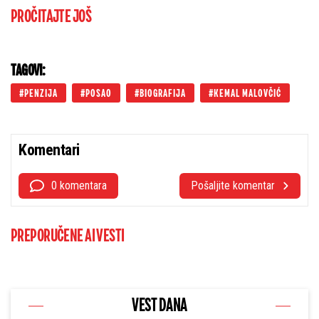
PROČITAJTE JOŠ
TAGOVI:
PENZIJA
POSAO
BIOGRAFIJA
KEMAL MALOVČIĆ
Komentari
0 komentara
Pošaljite komentar
PREPORUČENE AI VESTI
VEST DANA