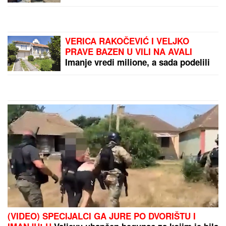
marihuane u ilegalnoj laboratoriji:
Uhapšeno 6 osoba (FOTO, VIDEO)
VERICA RAKOČEVIĆ I VELJKO
PRAVE BAZEN U VILI NA AVALI
Imanje vredi milione, a sada podelili
snimak iz dvorišta: Bagerista uveliko
izvodi radove (Video)
(VIDEO) SPECIJALCI GA JURE PO DVORIŠTU I