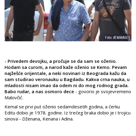
Foto: ATAIMAGES
- Privedem devojku, a pročuje se da sam se oženio.
Hodam sa curom, a narod kaže oženio se Kemo. Pevam
najžešće orijentale, a neki novinari iz Beograda kažu da
sam studirao veronauku u Bagdadu. Kakva crna nauka, u
mladosti nisam imao da odem ni do mog rodnog grada.
Babo rudar, a nas osmoro dece
- govorio je svojevremeno
Malovčić.
Kemal se prvi put oženio sedamdesetih godina, a ćerku
Editu dobio je 1978. godine. Iz trećeg braka dobio je i trojicu
sinova - Dženana, Kenana i Adina.