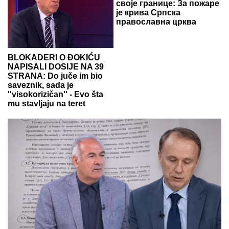
своје границе: За пожаре
је крива Српска
православна црква
BLOKADERI O ĐOKIĆU
NAPISALI DOSIJE NA 39
STRANA: Do juče im bio
saveznik, sada je
''visokorizičan'' - Evo šta
mu stavljaju na teret