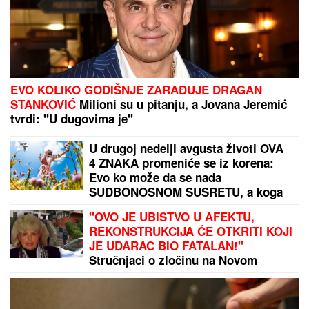
EVO KOLIKO GODIŠNJE ZARAĐUJE DRAGAN
STANKOVIĆ
Milioni su u pitanju, a Jovana Jeremić
tvrdi: "U dugovima je"
U drugoj nedelji avgusta životi OVA
4 ZNAKA promeniće se iz korena:
Evo ko može da se nada
SUDBONOSNOM SUSRETU, a koga
čeka poslovna ponuda IZ SNOVA
"OVO JE UBISTVO U AFEKTU,
REKONSTRUKCIJA ĆE OTKRITI KOJI
JE UDARAC BIO FATALAN!"
Stručnjaci o zločinu na Novom
Beogradu: Da li je tragedija mogla
biti sprečena?