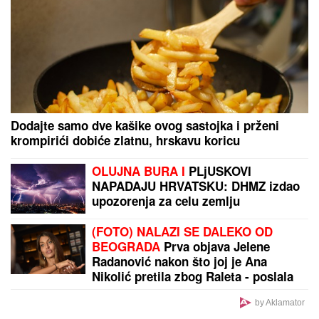
Dodajte samo dve kašike ovog sastojka i prženi
krompirići dobiće zlatnu, hrskavu koricu
OLUJNA BURA I
PLjUSKOVI
NAPADAJU HRVATSKU: DHMZ izdao
upozorenja za celu zemlju
(FOTO) NALAZI SE DALEKO OD
BEOGRADA
Prva objava Jelene
Radanović nakon što joj je Ana
Nikolić pretila zbog Raleta - poslala
joj jezive poruke
by Aklamator