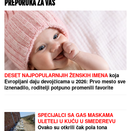
PREPORUKA ZA VAS
DESET NAJPOPULARNIJIH ŽENSKIH IMENA
koja
Evropljani daju devojčicama u 2026: Prvo mesto sve
iznenadilo, roditelji potpuno promenili favorite
SPECIJALCI SA GAS MASKAMA
ULETELI U KUĆU U SMEDEREVU
Ovako su otkrili čak pola tona