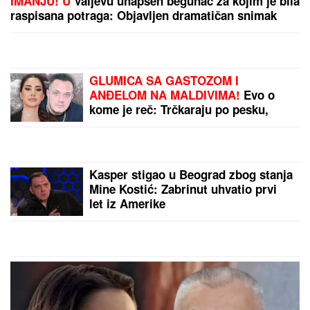
IMANJU! U
Valjevu uhapšen begunac za kojim je bila
raspisana potraga: Objavljen dramatičan snimak
akcije
GLUMICA SA GASTOZOM I
ANĐELOM NA MALDIVIMA!
Evo o
kome je reč: Trčkaraju po pesku,
golišava tela u prvom planu (FOTO)
Kasper stigao u Beograd zbog stanja
Mine Kostić: Zabrinut uhvatio prvi
let iz Amerike