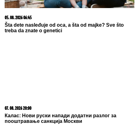
05. 08. 2026 06:45
Šta dete nasleđuje od oca, a šta od majke? Sve što
treba da znate o genetici
07. 08. 2026 20:00
Калас: Нови руски напади додатни разлог за
пооштравање санкција Москви