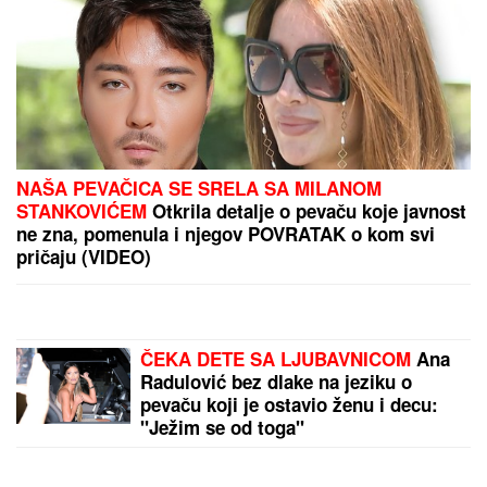
NAŠA PEVAČICA SE SRELA SA MILANOM
STANKOVIĆEM
Otkrila detalje o pevaču koje javnost
ne zna, pomenula i njegov POVRATAK o kom svi
pričaju (VIDEO)
ČEKA DETE SA LJUBAVNICOM
Ana
Radulović bez dlake na jeziku o
pevaču koji je ostavio ženu i decu:
"Ježim se od toga"