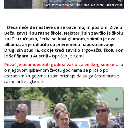
Foto: Printscreen/Youtube/Kemal Malovcic i Juzni Vetar
-
Deca neće da nastave da se bave mojim poslom. Žive u
Beču, završili su razne škole. Najstariji sin završio je školu
za IT stručnjaka, ćerka se bavi glumom, snimila je dva
albuma, ali je odlučila da privremeno napusti pevanje.
Drugi sin studira, dok je treći završio trgovačku školu i on
je šef špara u Austriji
- ispričao je Kemal.
Pevač je osamdesetih godina važio za velikog šmekera,
a
o njegovom ljubavnom životu godinama se pričalo po
estradnim krugovima. I sam priznaje da su ga često pratile
razne priče i glasine.