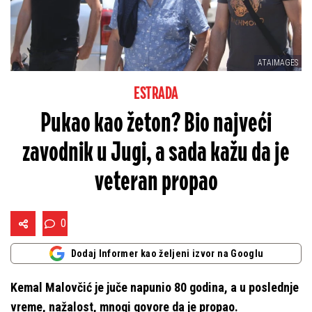
ATAIMAGES
ESTRADA
Pukao kao žeton? Bio najveći
zavodnik u Jugi, a sada kažu da je
veteran propao
0
Dodaj Informer kao željeni izvor na Googlu
Kemal Malovčić je juče napunio 80 godina, a u poslednje
vreme, nažalost, mnogi govore da je propao.