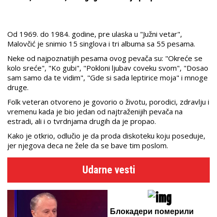
Od 1969. do 1984. godine, pre ulaska u "Južni vetar",
Malovčić je snimio 15 singlova i tri albuma sa 55 pesama.
Neke od najpoznatijih pesama ovog pevača su: "Okreće se
kolo sreće", "Ko gubi", "Pokloni ljubav coveku svom", "Dosao
sam samo da te vidim", "Gde si sada leptirice moja" i mnoge
druge.
Folk veteran otvoreno je govorio o životu, porodici, zdravlju i
vremenu kada je bio jedan od najtraženijih pevača na
estradi, ali i o tvrdnjama drugih da je propao.
Kako je otkrio, odlučio je da proda diskoteku koju poseduje,
jer njegova deca ne žele da se bave tim poslom.
Udarne vesti
Блокадери померили