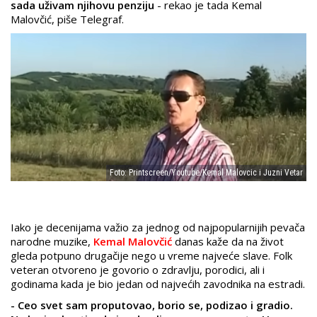
sada uživam njihovu penziju
- rekao je tada Kemal
Malovčić, piše Telegraf.
Foto: Printscreen/Youtube/Kemal Malovcic i Juzni Vetar
Iako je decenijama važio za jednog od najpopularnijih pevača
narodne muzike,
Kemal Malovčić
danas kaže da na život
gleda potpuno drugačije nego u vreme najveće slave. Folk
veteran otvoreno je govorio o zdravlju, porodici, ali i
godinama kada je bio jedan od najvećih zavodnika na estradi.
- Ceo svet sam proputovao, borio se, podizao i gradio.