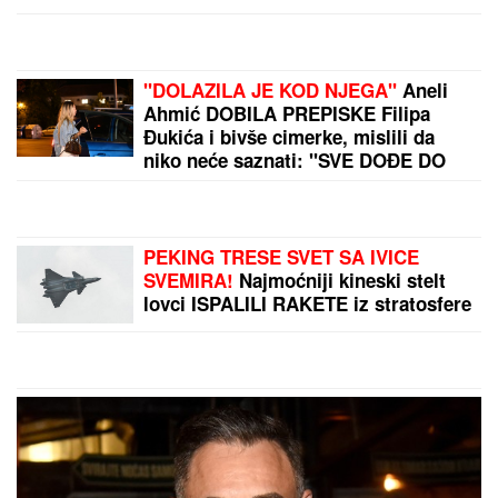
"DOLAZILA JE KOD NJEGA"
Aneli
Ahmić DOBILA PREPISKE Filipa
Đukića i bivše cimerke, mislili da
niko neće saznati: "SVE DOĐE DO
MENE!"
PEKING TRESE SVET SA IVICE
SVEMIRA!
Najmoćniji kineski stelt
lovci ISPALILI RAKETE iz stratosfere