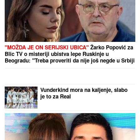
"MOŽDA JE ON SERIJSKI UBICA"
Žarko Popović za
Blic TV o misteriji ubistva lepe Ruskinje u
Beogradu: "Treba proveriti da nije još negde u Srbiji
napravio neko ZLO"
Vunderkind mora na kaljenje, slabo
je to za Real