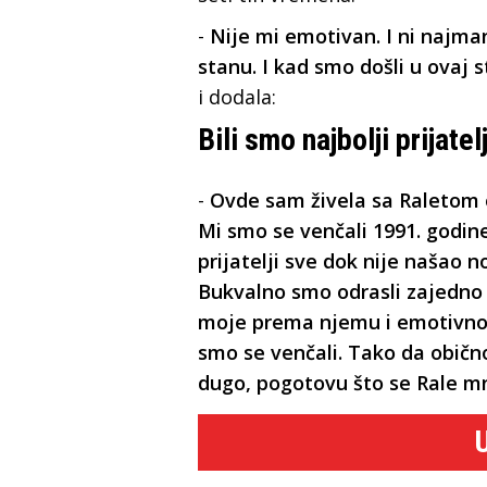
-
Nije mi emotivan. I ni najma
stanu. I kad smo došli u ovaj 
i dodala:
Bili smo najbolji prijatelj
-
Ovde sam živela sa Raletom 
Mi smo se venčali 1991. godine,
prijatelji sve dok nije našao n
Bukvalno smo odrasli zajedno 
moje prema njemu i emotivno ni
smo se venčali. Tako da obično
dugo, pogotovu što se Rale m