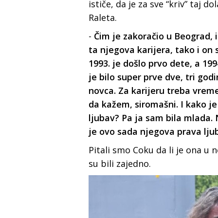
ističe, da je za sve “kriv” taj
Raleta.
-
Čim je zakoračio u Beograd, 
ta njegova karijera, tako i on
1993. je došlo prvo dete, a 19
je bilo super prve dve, tri god
novca. Za karijeru treba vrem
da kažem, siromašni. I kako je
ljubav? Pa ja sam bila mlada. N
je ovo sada njegova prava lju
Pitali smo Coku da li je ona u 
su bili zajedno.