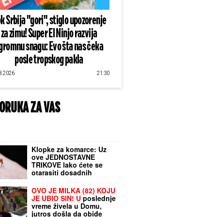
k Srbija "gori", stiglo upozorenje
za zimu! Super El Ninjo razvija
gromnu snagu: Evo šta nas čeka
posle tropskog pakla
8.2026
21:30
ORUKA ZA VAS
Klopke za komarce: Uz
ove JEDNOSTAVNE
TRIKOVE lako ćete se
otarasiti dosadnih
krvopija - jednu ZAMKU
možete napraviti sami, a
OVO JE MILKA (82) KOJU
za drugu vam ne treba
JE UBIO SIN! U
poslednje
BAŠ NIŠTA
vreme živela u Domu,
jutros došla da obiđe