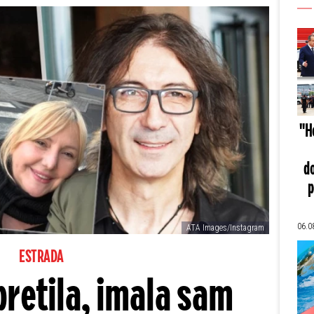
"He
do
p
06.0
ATA Images/Instagram
ESTRADA
pretila, imala sam