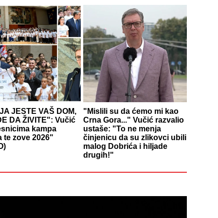
JA JESTE VAŠ DOM,
"Mislili su da ćemo mi kao
E DA ŽIVITE": Vučić
Crna Gora..." Vučić razvalio
esnicima kampa
ustaše: "To ne menja
a te zove 2026"
činjenicu da su zlikovci ubili
O)
malog Dobrića i hiljade
drugih!"