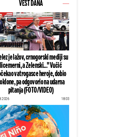
VEST DANA
lez je lažov, crnogorski mediji su
licemerni, a Zelenski..." Vučić
čekao vatrogasce heroje, dobio
oklone, pa odgovorio na udarna
pitanja (FOTO/VIDEO)
8.2026
18:03