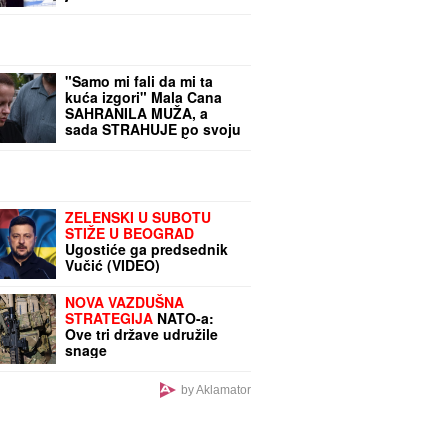
sina, a on je TUKAO DO
SMRTI! (FOTO, VIDEO)
"Samo mi fali da mi ta
kuća izgori" Mala Cana
SAHRANILA MUŽA, a
sada STRAHUJE po svoju
bezbednost: "JOŠ TO DA
ME SNAĐE"
ZELENSKI U SUBOTU
STIŽE U BEOGRAD
Ugostiće ga predsednik
Vučić (VIDEO)
NOVA VAZDUŠNA
STRATEGIJA
NATO-a:
Ove tri države udružile
snage
by Aklamator