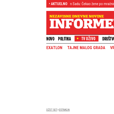
ejdžer (19) sejao strah po Novom Sadu: Čekao žene po mračnim ćoškovima pa 
• AKTUELNO
NOVO
POLITIKA
DRUŠTV
EXATLON
TAJNE MALOG GRADA
V
DŽET SET
ESTRADA