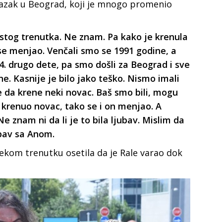
 dolazak u Beograd, koji je mnogo promenio
istog trenutka. Ne znam. Pa kako je krenula
 se menjao. Venčali smo se 1991 godine, a
94. drugo dete, pa smo došli za Beograd i sve
ine. Kasnije je bilo jako teško. Nismo imali
e da krene neki novac. Baš smo bili, mogu
 krenuo novac, tako se i on menjao. A
e znam ni da li je to bila ljubav. Mislim da
bav sa Anom.
nekom trenutku osetila da je Rale varao dok