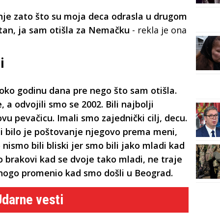
nje zato što su moja deca odrasla u drugom
stan, ja sam otišla za Nemačku
- rekla je ona
i
oko godinu dana pre nego što sam otišla.
 a odvojili smo se 2002. Bili najbolji
ovu pevačicu. Imali smo zajednički cilj, decu.
i bilo je poštovanje njegovo prema meni,
smo bili bliski jer smo bili jako mladi kad
 brakovi kad se dvoje tako mladi, ne traje
nogo promenio kad smo došli u Beograd.
Udarne vesti