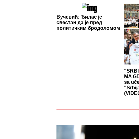
Вучевић: Ђилас је
свестан да је пред
политичким бродоломом
"SRBI
MA GD
sa uč
"Srbij
(VIDE