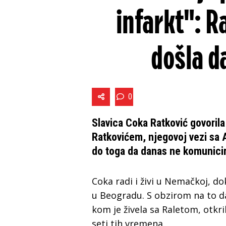
infarkt": R
došla d
0
Slavica Coka Ratković govoril
Ratkovićem, njegovoj vezi sa A
do toga da danas ne komunicir
Coka radi i živi u Nemačkoj, d
u Beogradu. S obzirom na to d
kom je živela sa Raletom, otkri
seti tih vremena.