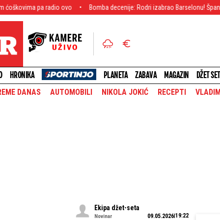
radio ovo
Bomba decenije: Rodri izabrao Barselonu! Španski velemajstor za
O
HRONIKA
PLANETA
ZABAVA
MAGAZIN
DŽET SE
REME DANAS
AUTOMOBILI
NIKOLA JOKIĆ
RECEPTI
VLADIM
Ekipa džet-seta
19:22
09.05.2026
Novinar