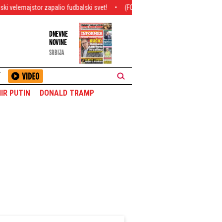
palio fudbalski svet!
(FOTO) Šok otkriće na zabačenoj livadi u Alpima: Zapan
DNEVNE
NOVINE
SRBIJA
T
IR PUTIN
DONALD TRAMP