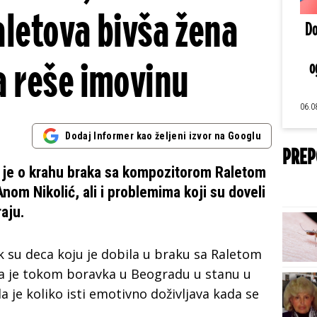
aletova bivša žena
Do
a reše imovinu
o
06.0
Dodaj Informer kao željeni izvor na Googlu
PREP
a je o krahu braka sa kompozitorom Raletom
nom Nikolić, ali i problemima koji su doveli
aju.
ok su deca koju je dobila u braku sa Raletom
a je tokom boravka u Beogradu u stanu u
la je koliko isti emotivno doživljava kada se