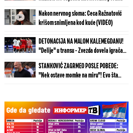
Nakon nervnog sloma: Ceca Ražnatović
krišom snimljena kod kuće (VIDEO)
DETONACIJA NA MALOM KALEMEGDANU!
"Delije" u transu - Zvezda dovela igrača
Real Madrida!
STANKOVIĆ ZAGRMEO POSLE POBEDE:
"Nek ostave momke na miru"! Evo šta
kaže o isključenju golmana!