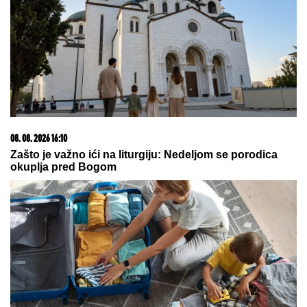
u WNBA, ali..."
06. 08. 2026 09:39
Marija (3) se igrala u dvorištu i samo je nestala: Posle
42 godine otac je pronašao, zanemeo je kada je saznao
gde je bila
07. 08. 2026 09:14
Сазнања „Политике”: Црна Гора следећа у војном
савезу Загреба, Тиране и Приштине