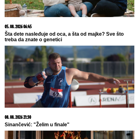
Voditeljki RTS-a TELO CELO U
MIŠIĆIMA, skinula se u bikini i
pokazala RASNE OBLINE Skroz joj
popustile kočnice, slike sa odmora
napravile dar-mar
ŠOK U PROGRAMU UŽIVO!
Gledateljka tvrdi da joj je Asmin slao
gole slike, zapretila mu: "Vidimo se
na sudu, iskorišćavaš žene za pare"
by Aklamator