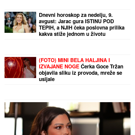
STRAVIČNA NESREĆA KOD
JASENOVIKA!
Strahuje se da ima
TEŠKO POVREĐENIH, sve vrvi od
policije i Hitne pomoći (FOTO)