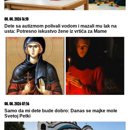
03. 08. 2026 13:23
Hibrid broj 1 koji osvaja Evropu, sada po specijalnoj
akcijskoj ceni od 19.990€ do 31.8.
08. 08. 2026 21:14
Drama se nastavlja: "Samo igračice koje su žene mogu