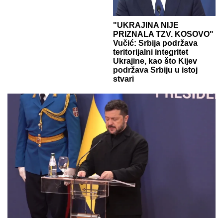
"UKRAJINA NIJE
PRIZNALA TZV. KOSOVO"
Vučić: Srbija podržava
teritorijalni integritet
Ukrajine, kao što Kijev
podržava Srbiju u istoj
stvari