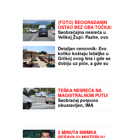
(FOTO) BEOGRAĐANIN
OSTAO BEZ OBA TOČKA!
Saobraćajna nesreća u
Velikoj Župi: Pazite, ovo
je RIZIČNA DEONICA na
putu ka primorju (FOTO)
Detaljan cenovnik: Evo
koliko koštaju ležaljke u
Grčkoj ovog leta i gde se
dobiju uz piće, a gde su
papreno skupe