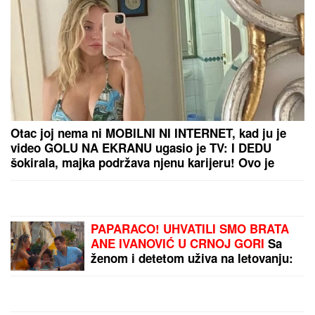
"NE UMIRE SE ZA LJUDIMA KOJI SU PUCALI U
TEBE"
Brutalno oglašavanje Jovane Jeremić 5 dana
nakon veridbe Dragana Stankovića: "Znali su šta
rade"