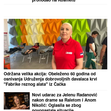
DONEO ODLUKU
Evo kada Asmin
Durdžić napušta Srbiju i ide u
Dubrovnik: "Sto posto će biti tada"
RASKINULI TEODORA I BEBICA
Ostavila ga nakon
izlaska iz Elite 9 i uzela sve stvari: Ovo su detalji