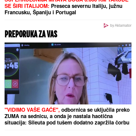
PAPARACO! UHVATILI SMO BRATA
ANE IVANOVIĆ U CRNOJ GORI
Sa
ženom i detetom uživa na letovanju:
Džajina ćerka u uskoj haljini mami
poglede (Video)