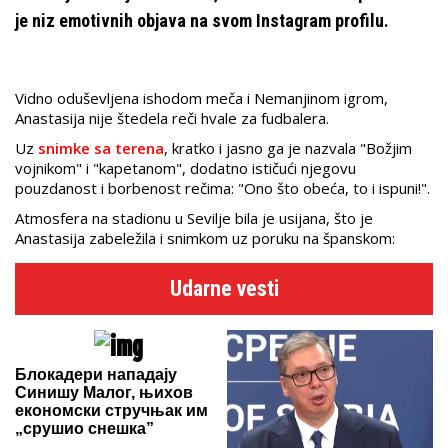
je niz emotivnih objava na svom Instagram profilu.
Vidno oduševljena ishodom meča i Nemanjinom igrom,
Anastasija nije štedela reči hvale za fudbalera.
Uz
snimke sa terena
, kratko i jasno ga je nazvala "Božjim
vojnikom" i "kapetanom", dodatno ističući njegovu
pouzdanost i borbenost rečima: "Ono što obeća, to i ispuni!".
Atmosfera na stadionu u Sevilje bila je usijana, što je
Anastasija zabeležila i snimkom uz poruku na španskom:
Udarne vesti
Блокадери нападају
Синишу Малог, њихов
економски стручњак им
„срушио снешка”