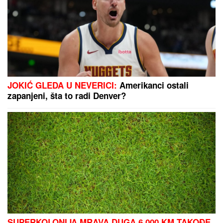
Otac joj nema ni MOBILNI NI INTERNET, kad ju je
video GOLU NA EKRANU ugasio je TV: I DEDU
šokirala, majka podržava njenu karijeru! Ovo je
"obična" porodica NAJVEĆE UZDANICE HOLIVUDA