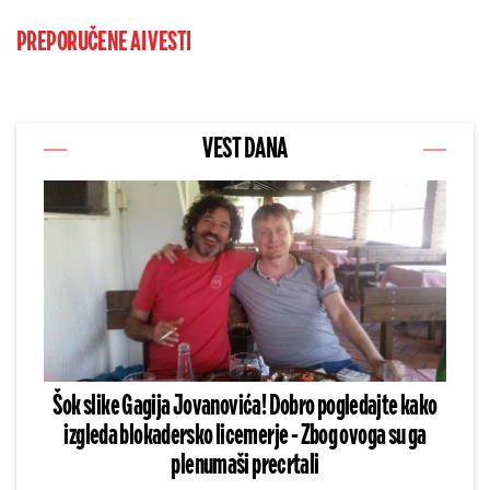
PREPORUČENE AI VESTI
VEST DANA
Šok slike Gagija Jovanovića! Dobro pogledajte kako
izgleda blokadersko licemerje - Zbog ovoga su ga
plenumaši precrtali