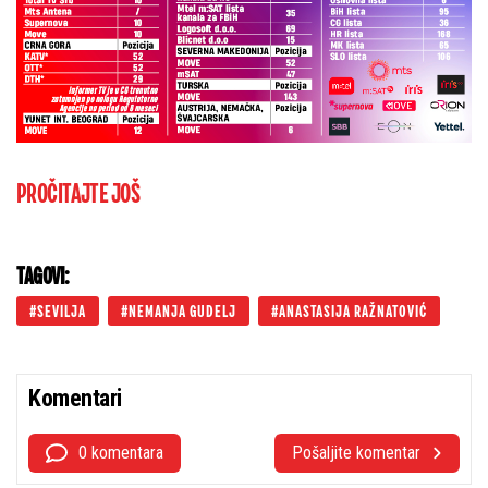
PROČITAJTE JOŠ
TAGOVI:
SEVILJA
NEMANJA GUDELJ
ANASTASIJA RAŽNATOVIĆ
Komentari
0 komentara
Pošaljite komentar