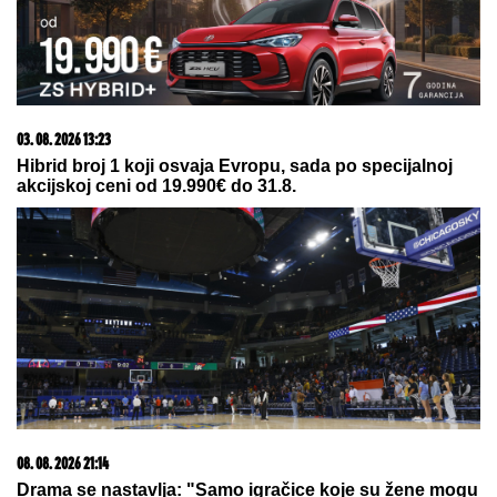
PROMENILA VERU, PA SAMA OBJAVILA SVOJ
INTIMNI SNIMAK
Pevačica opet šokira, slika stopala
u KESAMA: "Mažem ovčiju mast"
Potvrđeno: Zmaj od Šipova ulazi u
rijaliti Elita 10
IMA PREDIVNO IMANJE NA KOSOVU
I METOHIJI
Milan Vasić pokazao deo
dvorišta i raznežio: Sin Despot
prohodao na Kosmetu