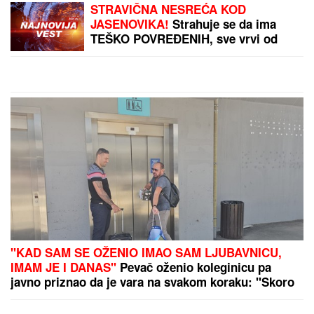
DŽEJEVA NAJVEĆA LJUBAV DANAS
PROSLAVLJA ROĐENDAN
Evo kako
Andrijana sada izgleda: Nije u
kontaktu sa njegovim ćerkama, a
jedan detalj svi komentarišu