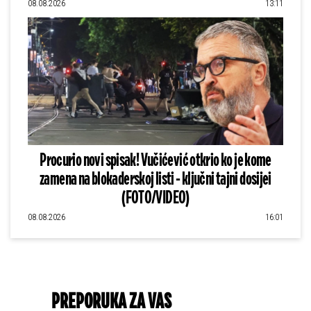
08.08.2026
13:11
Procurio novi spisak! Vučićević otkrio ko je kome
zamena na blokaderskoj listi - ključni tajni dosijei
(FOTO/VIDEO)
08.08.2026
16:01
PREPORUKA ZA VAS