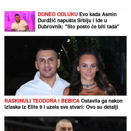
MLADIĆ (21) POSLE TUČE NOŽEM
IZBO MUŠKARCA (32)
Horor kod
Sajma u Beogradu: Policija odmah
reagovala