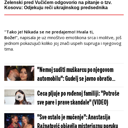
Zelenski pred Vučićem odgovorio na pitanje o tzv.
Kosovu: Odjekuju reči ukrajinskog predsednika
"Tako je! Nikada se ne predajemo! Hvala ti,
Bože!"
, napisala je uz mnoštvo emotikona srca i molitve, još
jednom pokazujući koliko joj znači uspeh supruga i njegovog
tima.
"Nemoj suditi muškarcu po njegovom
automobilu": Gudelj se javno obratio
Anastasiji Ražnatović
Ceca pljuje po rođenoj familiji: "Potroše
sve pare i prave skandale" (VIDEO)
"Sve ostalo je mučenje": Anastasija
Ražnatović objavila misterioznu poruku