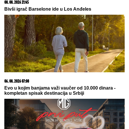
Dnevni horoskop za nedelju, 9.
avgust: Jarac gura ISTINU POD
TEPIH, a NJIH čeka poslovna prilika
kakva stiže jednom u životu
(FOTO) MINI BELA HALJINA I
IZVAJANE NOGE
Ćerka Goce Tržan
objavila sliku iz provoda, mreže se
usijale