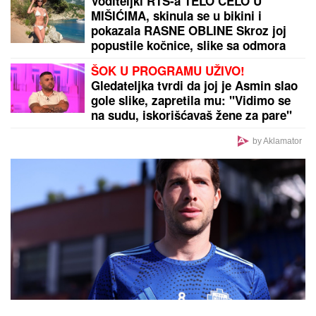
SE ŠIRI ITALIJOM:
Preseca severnu Italiju, južnu
Francusku, Španiju i Portugal
by Aklamator
PREPORUKA ZA VAS
"VIDIMO VAŠE GAĆE",
odbornica se uključila preko
ZUMA na sednicu, a onda je nastala haotična
situacija: Sileuta pod tušem dodatno zapržila čorbu