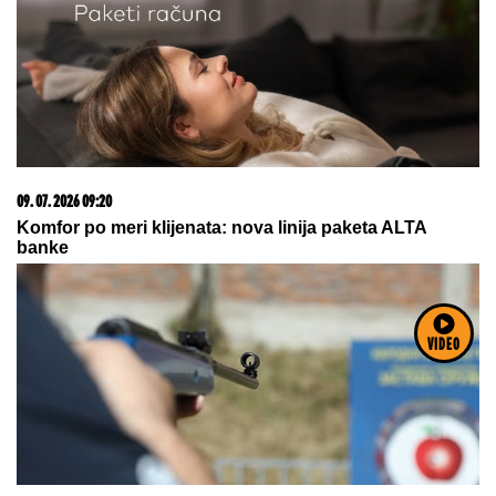
05. 08. 2026 06:45
Šta dete nasleđuje od oca, a šta od majke? Sve što
treba da znate o genetici
VIDEO
08. 08. 2026 21:30
Sinančević: "Želim u finale"