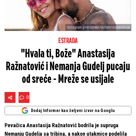
instagram printscreen/raznatovicanastasija
ESTRADA
"Hvala ti, Bože" Anastasija
Ražnatović i Nemanja Gudelj pucaju
od sreće - Mreže se usijale
0
Dodaj Informer kao željeni izvor na Googlu
Pevačica Anastasija Ražnatović bodrila je supruga
Nemanju Gudelja sa tribina, a nakon utakmice podelila