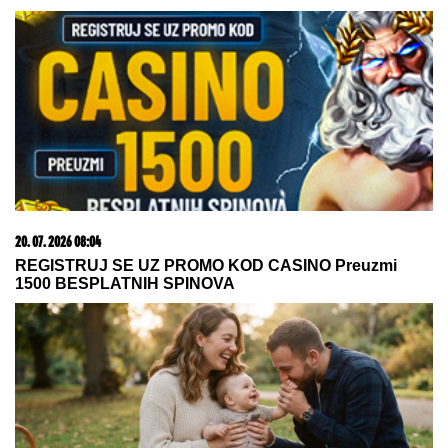
Ana Radulović prebolela Mirčeta,
otkrila koliko ju je NOVI MUŠKARAC
OBORIO S NOGU: "Nikad pre nisam
bila ovako zaljubljena"
Jednu stvar danas treba STROGO IZBEGAVATI da
ne biste prizvali nesreću, kaže narodni običaji, a ova
MOLITVA donosi ogroman mir i blagoslov: Slavi se
SVETA PETKA TRNOVA