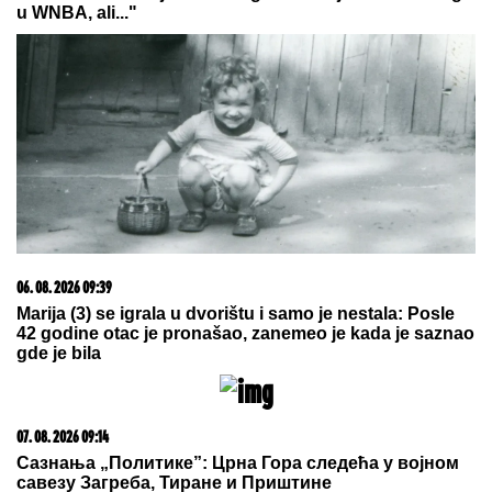
Održana velika akcija: Obeleženo 60 godina od
osnivanja Udruženja dobrovoljnih davalaca krvi
''Fabrike reznog alata'' iz Čačka
Novi udarac za Jelenu Radanović
nakon drame sa Raletom i Anom
Nikolić: Oglasila se zbog
novonastale situacije