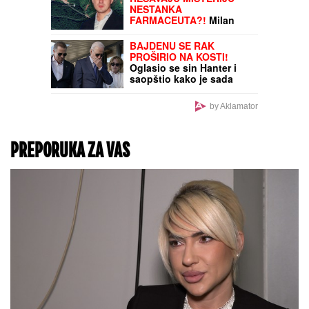
TEŠKA NESREĆA NA
MAGISTRALNOM PUTU!
Saobraćaj potpuno
obustavljen, IMA
POVREĐENIH: Policija
vrši uviđaj kod Stoca