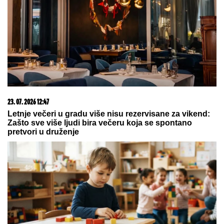
08. 08. 2026 21:45
Bivši igrač Barselone ide u Los Anđeles
06. 08. 2026 07:08
Evo u kojim banjama važi vaučer od 10.000 dinara -
kompletan spisak destinacija u Srbiji