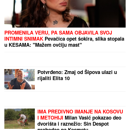
"KAD SAM SE OŽENIO IMAO SAM LJUBAVNICU,
IMAM JE I DANAS"
Pevač oženio koleginicu pa
javno priznao da je vara na svakom koraku: "Skoro
svi na estradi imaju paralelne veze"