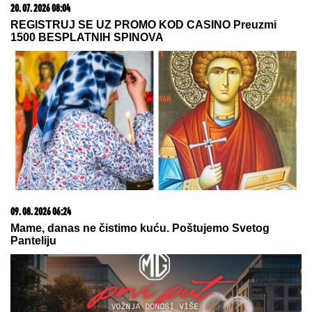
više
07. 08. 2026 09:14
Сазнања „Политике”: Црна Гора следећа у војном
савезу Загреба, Тиране и Приштине
09. 08. 2026 08:52
KAKAV MALER! Srbija bez jedne od NAJBOLJIH na
sledećem takmičenju?! Povreda je bila jača od velike
želje, evo i svih detalja