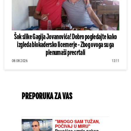
Šok slike Gagija Jovanovića! Dobro pogledajte kako
izgleda blokadersko licemerje - Zbog ovoga su ga
plenumaši precrtali
08.08.2026
13:11
PREPORUKA ZA VAS