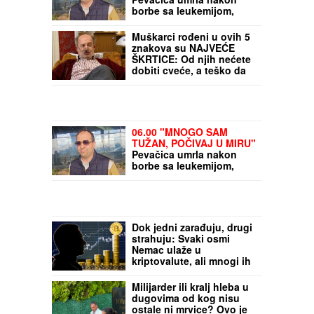
"MNOGO SAM TUŽAN,
POČIVAJ U MIRU"
Pevačica umrla nakon
borbe sa leukemijom,
imala transplantaciju
koštane srži, pa se stanje
Muškarci rođeni u ovih 5
pogoršalo: Emir
znakova su NAJVEĆE
Habibović se oprostio
ŠKRTICE: Od njih nećete
dobiti cveće, a teško da
će vam i KAFU PLATITI