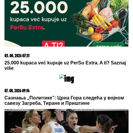
ĐURICA PREDLAŽE:
Tiket za nedelju našeg
poznatog tipstera
KRVAVI EVRI
Dok su Milica i Marko
mučili pekara (73) tokom intimnog
odnosa, Martina (30) je u "puntu"
radila JEDNU stvar! (FOTO, VIDEO)
(FOTO) "MAJA SVE PLAĆA"
Asmin
priznao šta se dešava nakon
rijalitija, ne odvaja se od
Marinkovićeve: Priznali kakav im je
odnos nakon skandala
by Aklamator