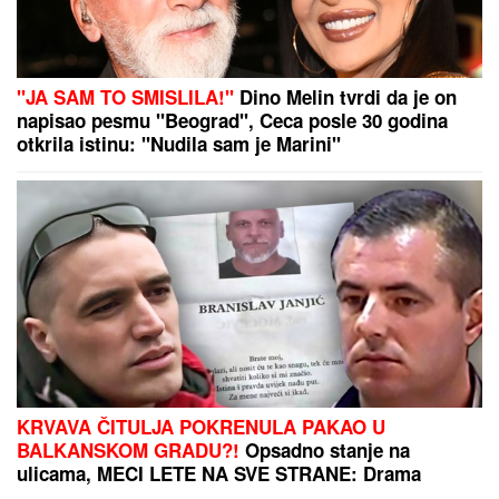
Zvezda po notama Kataija srušila Novi Pazar!
Crveno-beli slavili sa igračem manje i napravili
dobru uvertiru za meč sezone
DNEVNI HOROSKOP ZA
NEDELjU, 9.
AVGUST: Bik ima porodične, Lav
ljubavne, a Škorpija probleme u
karijeri, Vodolija u sukobu sa
autoritetima