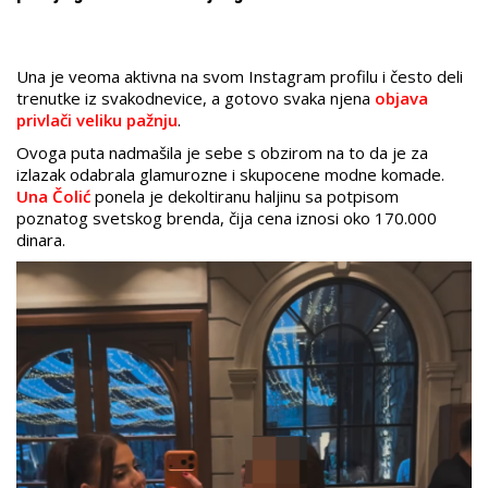
Una je veoma aktivna na svom Instagram profilu i često deli
trenutke iz svakodnevice, a gotovo svaka njena
objava
privlači veliku pažnju
.
Ovoga puta nadmašila je sebe s obzirom na to da je za
izlazak odabrala glamurozne i skupocene modne komade.
Una Čolić
ponela je dekoltiranu haljinu sa potpisom
poznatog svetskog brenda, čija cena iznosi oko 170.000
dinara.