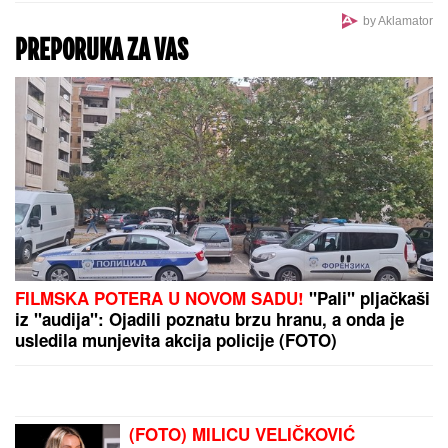
"Specijalan pozdrav za Slobu Vasića, Minu Kostić i
celo F odeljenje u Lazi" Vuk Mob opet šokira
izjavom!
"JA SAM TO SMISLILA!"
Dino Melin tvrdi da je on
napisao pesmu "Beograd", Ceca posle 30 godina
otkrila istinu: "Nudila sam je Marini"