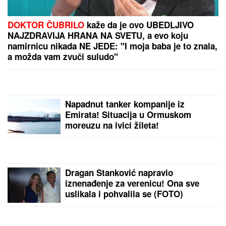
FILMSKA POTERA U NOVOM SADU!
"Pali" pljačkaši
iz "audija": Ojadili poznatu brzu hranu, a onda je
usledila munjevita akcija policije (FOTO)
(FOTO) MILICU VELIČKOVIĆ
ZADESILA NOVA NEPRIJATNOST NA
ADI BOJANI
Prolazi kroz agoniju,
oglasila se i otkrila šta se dešava
nakon haosa sa Terzom
Venčali se Georgina i Ronaldo?
Stotine ljudi se OKUPILO ISPRED
CRKVE da dočeka MLADENCE i evo
šta se dogodilo: Oglasila se sestra
slavnog fudbalera, njegove klupske