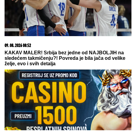
09. 07. 2026 09:20
Komfor po meri klijenata: nova linija paketa ALTA
banke
03. 08. 2026 07:31
25.000 kupaca već kupuje uz PerSu Extra. A ti? Saznaj