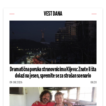
VEST DANA
Dramatična poruka stranovnicima Kijeva: Znate li šta
dolazi na jesen, spremite se za strašan scenario
09.08.2026
06:20