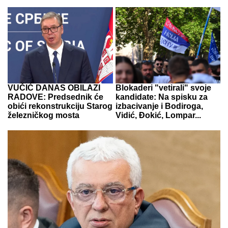
VUČIĆ DANAS OBILAZI
Blokaderi "vetirali" svoje
RADOVE: Predsednik će
kandidate: Na spisku za
obići rekonstrukciju Starog
izbacivanje i Bodiroga,
železničkog mosta
Vidić, Đokić, Lompar...