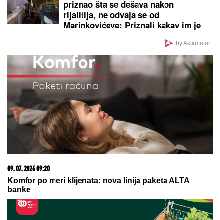
ON JE NOVI UČESNIK ELITE 10
Željko Mitrović
potvrdio njegov ulazak: Nestao iz javnosti, pa pravio
skandale i bio hapšen
Kurti dobio jaje u glavu! Opšti haos
u Prištini! (VIDEO)
(VIDEO) OVAKO ČEDA JOVANOVIĆ
BIRNE O ACI KOSU NAKON
VELIKOG GUBITKA
Cela kuća miriše
na njegova omiljena jela: "On živi od
ljubavi"