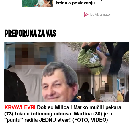
06.00 "MNOGO SAM
TUŽAN, POČIVAJ U MIRU"
Pevačica umrla nakon
borbe sa leukemijom,
imala transplantaciju
koštane srži, pa se stanje
pogoršalo: Emir
Habibović se oprostio