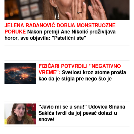
KRVAVI EVRI
Dok su Milica i Marko mučili pekara
(73) tokom intimnog odnosa, Martina (30) je u
"puntu" radila JEDNU stvar! (FOTO, VIDEO)
"ŽELIM BEBU"
Jelena Gavrilović
progovorila o svadbi, renoviranju
kuće, zašto je pristala na rijaliti i
obnaživanje: "Išla sam roditeljima da
kažem da odustajem"
DVOJICA RADNIKA POVREĐENA U
FABRICI
Incident u Kikindi: Jedan