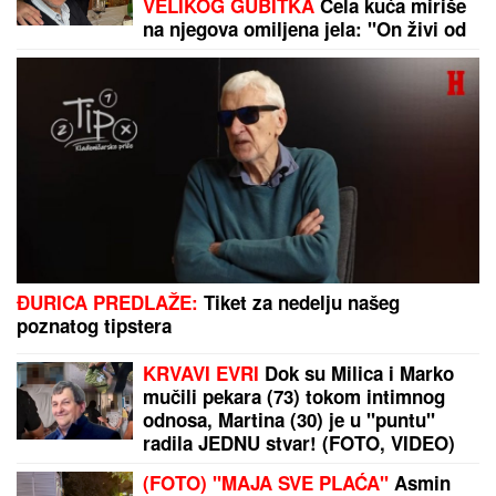
Emirata! Situacija u Ormuskom
moreuzu na ivici žileta!
Dragan Stanković napravio
iznenađenje za verenicu! Ona sve
uslikala i pohvalila se (FOTO)