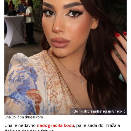
Foto: Printscreen/Instagram/unacolic
Una Čolić sa drugaricom
Una je nedavno
nadogradila kosu
, pa je sada do izražaja