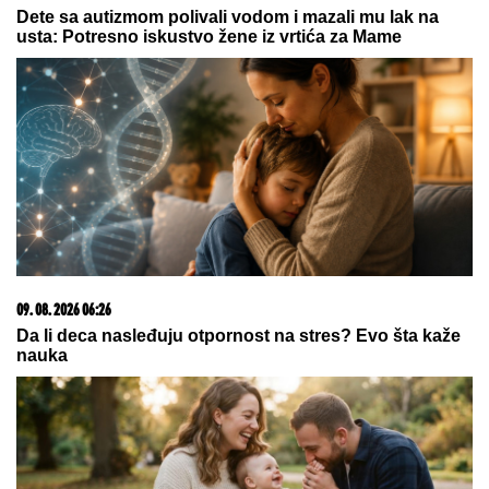
09. 08. 2026 06:24
Mame, danas ne čistimo kuću. Poštujemo Svetog
Panteliju
03. 08. 2026 13:23
Hibrid broj 1 koji osvaja Evropu, sada po specijalnoj
akcijskoj ceni od 19.990€ do 31.8.