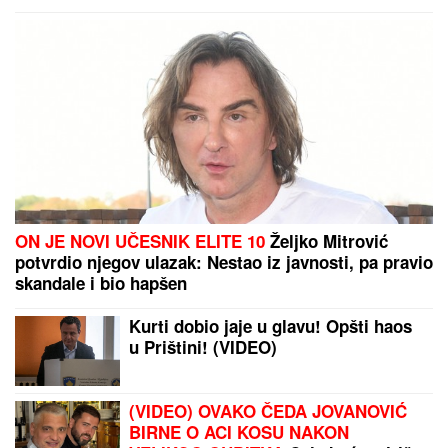
obaveze ukazuju samo na jedno
DOKTOR ČUBRILO
kaže da je ovo UBEDLJIVO
NAJZDRAVIJA HRANA NA SVETU, a evo koju
namirnicu nikada NE JEDE: "I moja baba je to znala,
a možda vam zvuči suludo"
Napadnut tanker kompanije iz