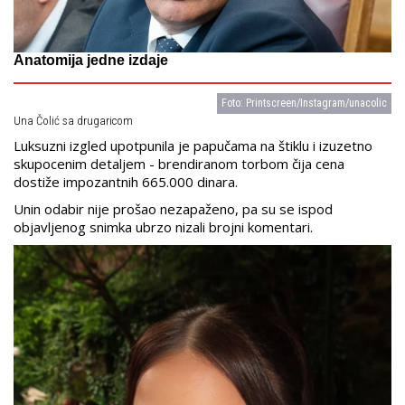
Anatomija jedne izdaje
Foto: Printscreen/Instagram/unacolic
Una Čolić sa drugaricom
Luksuzni izgled upotpunila je papučama na štiklu i izuzetno
skupocenim detaljem - brendiranom torbom čija cena
dostiže impozantnih 665.000 dinara.
Unin odabir nije prošao nezapaženo, pa su se ispod
objavljenog snimka ubrzo nizali brojni komentari.