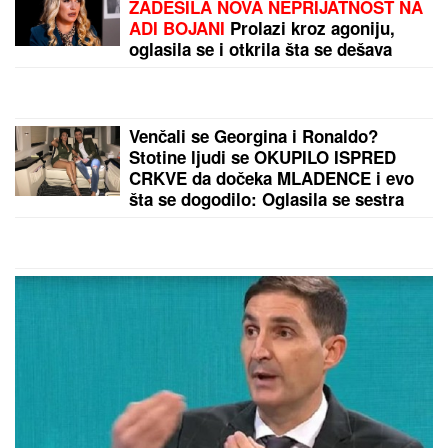
KRVAVA ČITULJA POKRENULA PAKAO U
BALKANSKOM GRADU?!
Opsadno stanje na
ulicama, MECI LETE NA SVE STRANE: Drama
počela ubistvom na sastanku zbog duga Zviceru,
onda je usledio HAOS (FOTO)
by Aklamator
PREPORUKA ZA VAS