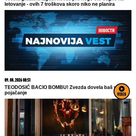
09. 08. 2026 06:26
Da li deca nasleđuju otpornost na stres? Evo šta kaže
nauka
VIDEO
05. 08. 2026 06:45
Šta dete nasleđuje od oca, a šta od majke? Sve što
treba da znate o genetici