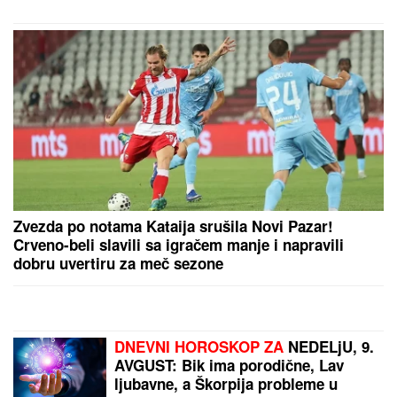
hitno prevezen u Novi Sad
JELENA RADANOVIĆ DOBIJA MONSTRUOZNE
PORUKE
Nakon pretnji Ane Nikolić proživljava
horor, sve objavila: "Patetični ste"
FIZIČARI POTVRDILI "NEGATIVNO