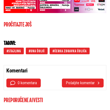
PROČITAJTE JOŠ
TAGOVI:
STAJLING
UNA ČOLIĆ
ĆERKA ZDRAVKA ČOLIĆA
Komentari
0 komentara
Pošaljite komentar
PREPORUČENE AI VESTI