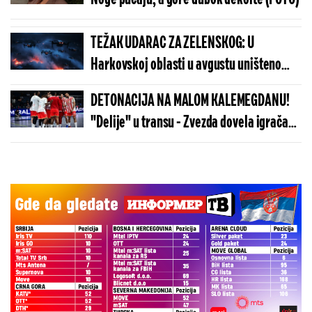
TEŽAK UDARAC ZA ZELENSKOG: U
Harkovskoj oblasti u avgustu uništeno
više od 100 „baba jaga“
DETONACIJA NA MALOM KALEMEGDANU!
"Delije" u transu - Zvezda dovela igrača
Real Madrida!