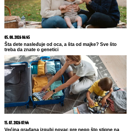
08. 08. 2026 16:10
Dete sa autizmom polivali vodom i mazali mu lak na
usta: Potresno iskustvo žene iz vrtića za Mame