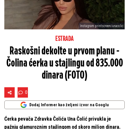
Instagram printscreen/unacolic
ESTRADA
Raskošni dekolte u prvom planu -
Čolina ćerka u stajlingu od 835.000
dinara (FOTO)
0
Dodaj Informer kao željeni izvor na Googlu
Ćerka pevača Zdravka Čolića Una Čolić privukla je
pažnju glamuroznim stajlingom od skoro milion dinara.