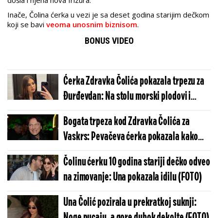
došla i njena nova frizura.
Inače, Čolina ćerka u vezi je sa deset godina starijim dečkom
koji se bavi
veoma unosnim biznisom
.
BONUS VIDEO
Ćerka Zdravka Čolića pokazala trpezu za
Đurđevdan: Na stolu morski plodovi i
prebranac (FOTO)
Bogata trpeza kod Zdravka Čolića za
Vaskrs: Pevačeva ćerka pokazala kako
sve izgleda (FOTO)
Čolinu ćerku 10 godina stariji dečko odveo
na zimovanje: Una pokazala idilu (FOTO)
Una Čolić pozirala u prekratkoj suknji:
Noge pucaju, a gore dubok dekolte (FOTO)