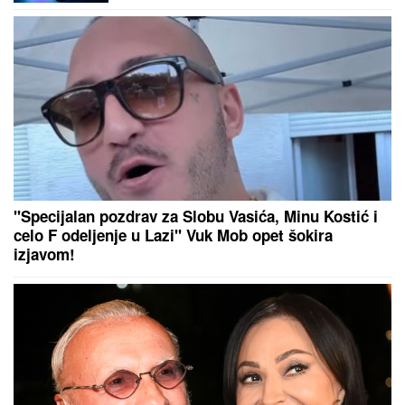
VREME":
Svetlost kroz atome prošla
kao da je stigla pre nego što je
krenula
"Javio mi se u snu!" Udovica Sinana
Sakića tvrdi da joj pevač dolazi u
snove!