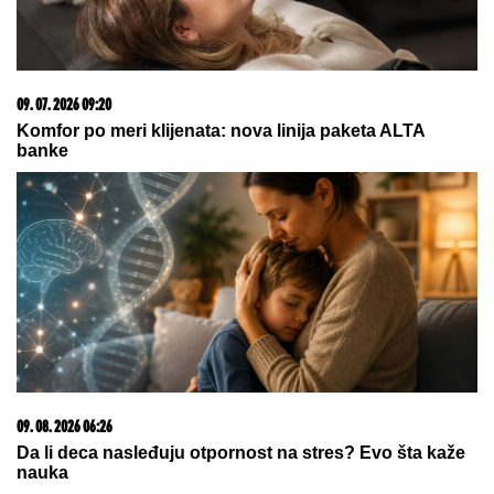
MARINA VISKOVIĆ U NIKAD SMELIJEM
STAJLINGU! U
kaubojkama i sa bezobraznim
prorezom na suknji pokazala izvajane noge, a onda
je sevnulo i više nego što je planirala (Foto)
"KAD SAM SE OŽENIO IMAO SAM
LJUBAVNICU, IMAM JE I DANAS"
Pevač oženio koleginicu pa javno
priznao da je vara na svakom
koraku: "Skoro svi na estradi imaju
paralelne veze"
Venčali se Georgina i Ronaldo?
Stotine ljudi se OKUPILO ISPRED
CRKVE da dočeka MLADENCE i evo
šta se dogodilo: Oglasila se sestra