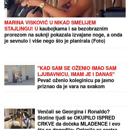
"ILIJAN UŽIVA KAO PRINC, NE ISPUŠTAMO GA IZ
RUKU"
Ceca Ražnatović o unuku, porodici Gudelj i
Anastasiji: "Odlično se snašla, nisam je savetovala",
spomenula i novi album posle 10 godina
RECEPT ZA ZDRAVU STAROST:
Naučnici otkrili kako sačuvati snagu
i bistrinu uma