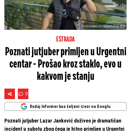
Printscreen/Instagram/kila.808
ESTRADA
Poznati jutjuber primljen u Urgentni
centar - Prošao kroz staklo, evo u
kakvom je stanju
0
Dodaj Informer kao željeni izvor na Googlu
Poznati jutjuber Lazar Janković doživeo je dramatičan
incident u subotu zbog čega je hitno primljen u Urgentni