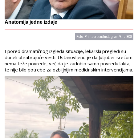
Anatomija jedne izdaje
Foto: Printscreen/Instagram/kila.808
I pored dramatičnog izgleda situacije, lekarski pregledi su
doneli ohrabrujuće vesti. Ustanovljeno je da Jutjuber srećom
nema teže povrede, već da je zadobio samo povredu lakta,
te nije bilo potrebe za ozbiljnijim medicinskim intervencijama.