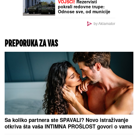
LUDILO U MEČU
POTENCIJALNOG RIVALA
ZVEZDE:
Palo sedam
golova za poluvreme, a u
nastavku... (VIDEO)