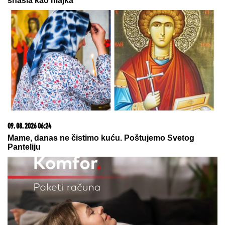
"NIJE IH BILO POLA SATA, SVI SU
TO VIDELI"
Maja Marinković šokirala
tvrdnjama o aferi Stanije i Takija:
"Želi da bude sponzoruša, živi u
selendri"
Danas ova 3 znaka mogu da očekuju
OGROMNE PARE: Neisplaćeni
računi i dugovi odlaze u prošlost, a
novčanik nikad puniji - tvrde
astrolozi