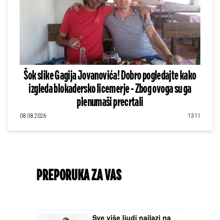
Šok slike Gagija Jovanovića! Dobro pogledajte kako
izgleda blokadersko licemerje - Zbog ovoga su ga
plenumaši precrtali
08.08.2026
13:11
PREPORUKA ZA VAS