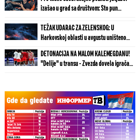
izašao u grad sa društvom: Sto pun
alkohola (FOTO)
TEŽAK UDARAC ZA ZELENSKOG: U
Harkovskoj oblasti u avgustu uništeno
više od 100 „baba jaga“
DETONACIJA NA MALOM KALEMEGDANU!
"Delije" u transu - Zvezda dovela igrača
Real Madrida!