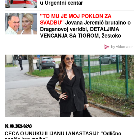
počela ubistvom na sastanku zbog duga Zviceru,
onda je usledio HAOS (FOTO)
by Aklamator
PREPORUKA ZA VAS
(FOTO) EVO GDE SE NALAZI PRVI MUŽ JOVANE
JEREMIĆ
Dok svi bruje o Draganovoj veridbi,
Vojislav napustio Srbiju, a voditeljki je velika
podrška: "Brak nam je bio savršen"