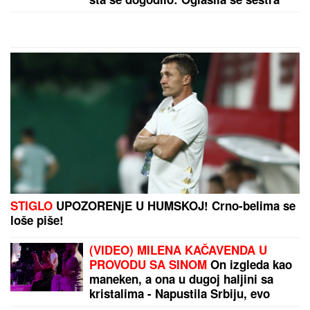
"ODUSTALI SMO OD VANTELESNE NAKON
NEUSPEŠNIH POKUŠAJA"
Voditeljka sa mužem
slavi 16 godina braka: "Dovoljni smo jedno drugom"