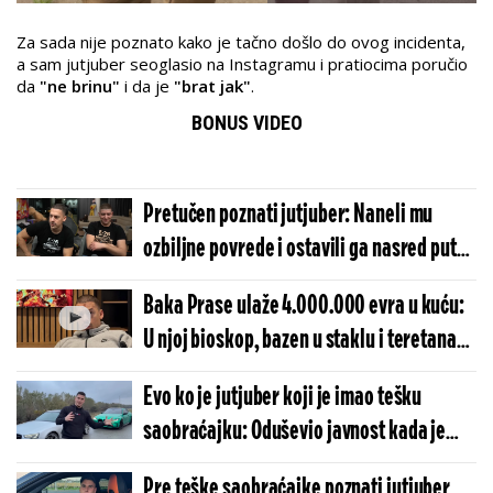
Za sada nije poznato kako je tačno došlo do ovog incidenta,
a sam jutjuber seoglasio na Instagramu i pratiocima poručio
da
"ne brinu"
i da je
"brat jak"
.
BONUS VIDEO
Pretučen poznati jutjuber: Naneli mu
ozbiljne povrede i ostavili ga nasred puta
(FOTO)
Baka Prase ulaže 4.000.000 evra u kuću:
U njoj bioskop, bazen u staklu i teretana
(VIDEO)
Evo ko je jutjuber koji je imao tešku
saobraćajku: Oduševio javnost kada je
delio besplatan hleb
Pre teške saobraćajke poznati jutjuber