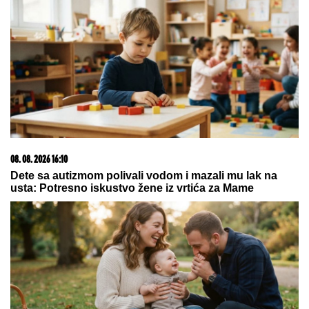
slavnog fudbalera, njegove klupske
obaveze ukazuju samo na jedno
STIGLO
UPOZORENjE U HUMSKOJ! Crno-belima se
loše piše!
(VIDEO) MILENA KAČAVENDA U
PROVODU SA SINOM
On izgleda kao
maneken, a ona u dugoj haljini sa
kristalima - Napustila Srbiju, evo
kako provodi vreme po izlasku iz