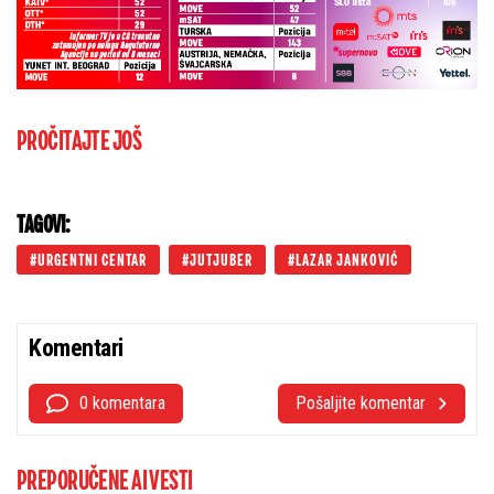
PROČITAJTE JOŠ
TAGOVI:
URGENTNI CENTAR
JUTJUBER
LAZAR JANKOVIĆ
Komentari
0 komentara
Pošaljite komentar
PREPORUČENE AI VESTI