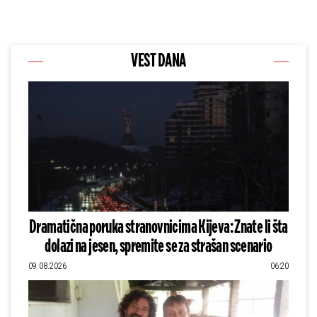
VEST DANA
Dramatična poruka stranovnicima Kijeva: Znate li šta
dolazi na jesen, spremite se za strašan scenario
09.08.2026
06:20