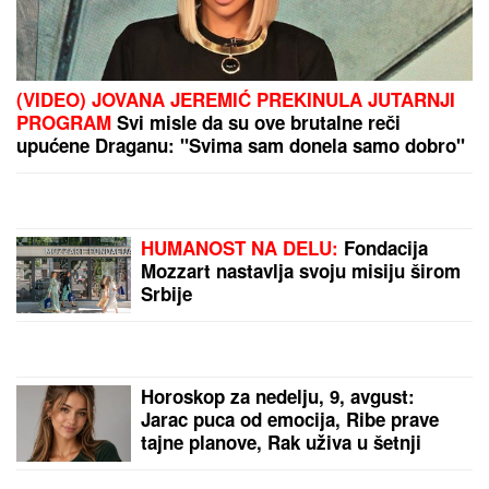
Sa koliko partnera ste SPAVALI? Novo istraživanje
otkriva šta vaša INTIMNA PROŠLOST govori o vama