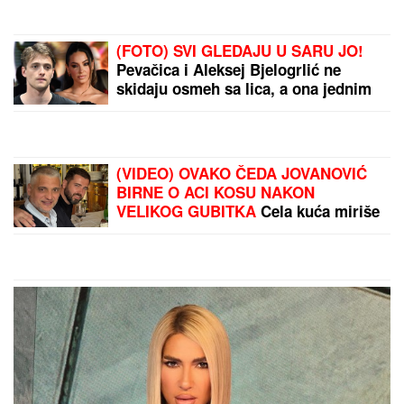
POGLEDAJTE:
Objavljeni
prvi snimci Modžtabe
Hamneija kao vrhovnog
vođe Irana (VIDEO)
HAOS U NEMAČKOJ
VOJSCI!
Rezervisti
pokrali redovne trupe:
Odnose sve, od municije
do naoružanja – Berlin u
PANICI!
by Aklamator
PREPORUKA ZA VAS