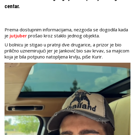
centar.
Prema dostupnim informacijama, nezgoda se dogodila kada
je
jutjuber
prošao kroz staklo jednog objekta.
U bolnicu je stigao u pratnji dve drugarice, a prizor je bio
prilično uznemirujući jer je Janković bio sav krvav, sa majicom
koja je bila potpuno natopljena krvlju, piše Kurir.