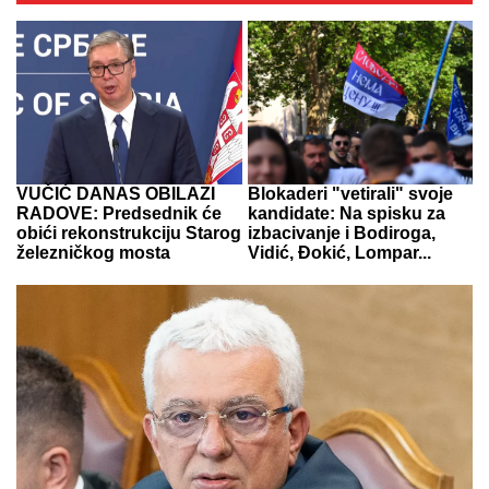
VUČIĆ DANAS OBILAZI
Blokaderi "vetirali" svoje
RADOVE: Predsednik će
kandidate: Na spisku za
obići rekonstrukciju Starog
izbacivanje i Bodiroga,
železničkog mosta
Vidić, Đokić, Lompar...