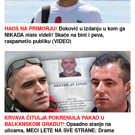
(VIDEO) JOVANA JEREMIĆ PREKINULA JUTARNJI
PROGRAM
Svi misle da su ove brutalne reči
upućene Draganu: "Svima sam donela samo dobro"