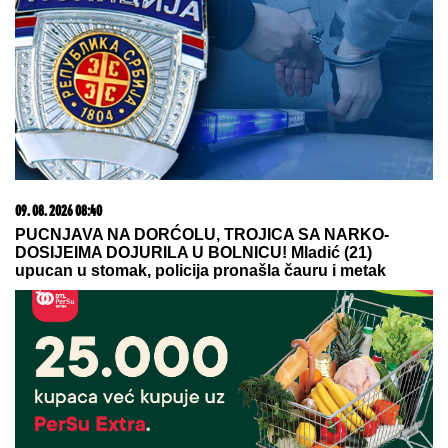
u Urgentni centar
"TO MU JE MOJ POKLON ZA
SVADBU"
Jovana Jeremić brutalno o
Draganovoj veridbi, DETALJIMA
VENČANJA SA TIGROM, žestoko
preti:"Nisam ušla u pekaru da
pravim kiflice" (VIDEO)
by Aklamator
09. 08. 2026 06:43
CECA O UNUKU ILIJANU I ANASTASIJI: "Odlično