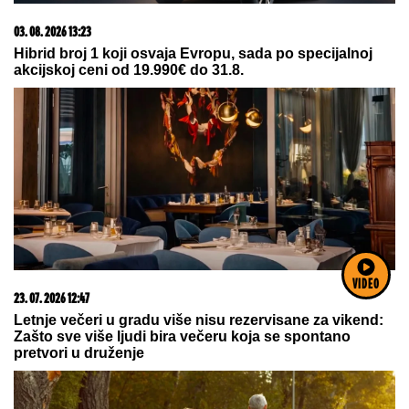
09. 07. 2026 09:20
Komfor po meri klijenata: nova linija paketa ALTA
banke
VIDEO
09. 08. 2026 06:26
Da li deca nasleđuju otpornost na stres? Evo šta kaže
nauka