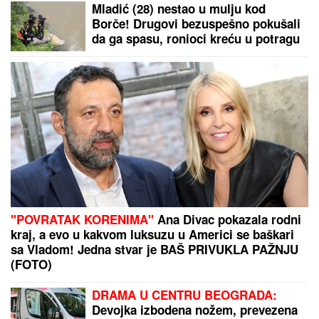
HAOS NA PRIMORJU!
Đoković u izdanju u kom ga
NIKADA niste videli! Skače na bini i peva,
raspametio publiku (VIDEO)
KRVAVA ČITULJA POKRENULA PAKAO U
BALKANSKOM GRADU?!
Opsadno stanje na
ulicama, MECI LETE NA SVE STRANE: Drama