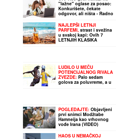
Sve više ljudi nailazi na
"lažne" oglase za posao:
Konkurišete, čekate
odgovor, ali ništa - Radno
mesto nije slobodno,
zbog ovoga je čuvena
NAJLEPŠI LETNJI
kompanija pod istragom
PARFEMI,
strast i svežina
u svakoj kapi: Ovih 7
LETNJIH KLASIKA
teleportovaće vas
direktno na more i
ostaviti MIRISNI POTPIS
po kojem će vas svi
pamtiti