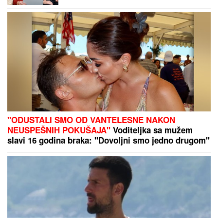
VELIKOG GUBITKA
Cela kuća miriše
na njegova omiljena jela: "On živi od
ljubavi"