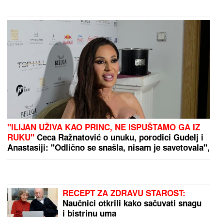
(FOTO) SVI GLEDAJU U SARU JO!
Pevačica i Aleksej Bjelogrlić ne
skidaju osmeh sa lica, a ona jednim
potezom OČARALA SVE
(VIDEO) OVAKO ČEDA JOVANOVIĆ
BIRNE O ACI KOSU NAKON