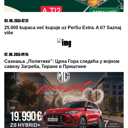
snašla kao majka"
09. 08. 2026 06:24
Mame, danas ne čistimo kuću. Poštujemo Svetog
Panteliju