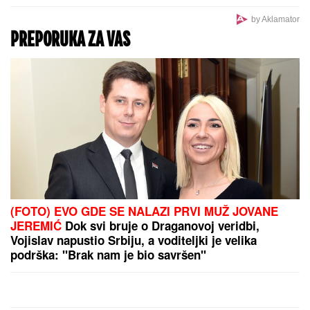
HUMANOST NA DELU:
Fondacija
Mozzart nastavlja svoju misiju širom
Srbije
Horoskop za nedelju, 9, avgust:
Jarac puca od emocija, Ribe prave
tajne planove, Rak uživa u šetnji