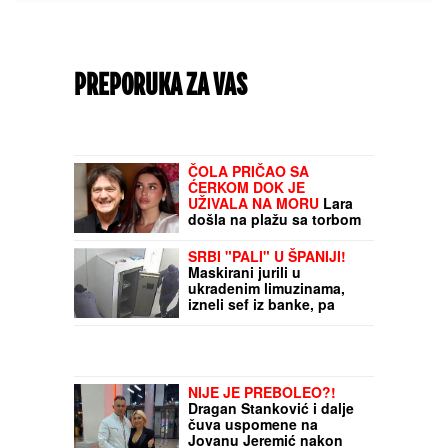
PREPORUKA ZA VAS
ČOLA PRIČAO SA
ĆERKOM DOK JE
UŽIVALA NA MORU
Lara
došla na plažu sa torbom
od 1.500 eura, a evo kako
je reagovala na poziv oca
SRBI "PALI" U ŠPANIJI!
Maskirani jurili u
ukradenim limuzinama,
izneli sef iz banke, pa
dolijali u MEGA-AKCIJI
policije: Ojadili 9
provincija za desetine
hiljada evra!
NIJE JE PREBOLEO?!
Dragan Stanković i dalje
čuva uspomene na
Jovanu Jeremić nakon