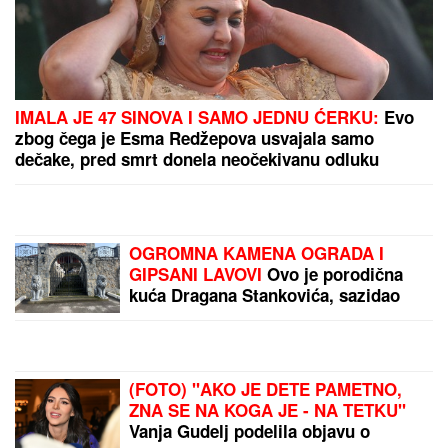
IMALA JE 47 SINOVA I SAMO JEDNU ĆERKU:
Evo
zbog čega je Esma Redžepova usvajala samo
dečake, pred smrt donela neočekivanu odluku
OGROMNA KAMENA OGRADA I
GIPSANI LAVOVI
Ovo je porodična
kuća Dragana Stankovića, sazidao
dvorac u Grockoj, tu razvio i biznis
(VIDEO)
(FOTO) "AKO JE DETE PAMETNO,
ZNA SE NA KOGA JE - NA TETKU"
Vanja Gudelj podelila objavu o