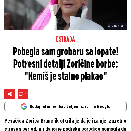
ATAIMAGES
ESTRADA
Pobegla sam grobaru sa lopate!
Potresni detalji Zoričine borbe:
"Kemiš je stalno plakao"
0
Dodaj Informer kao željeni izvor na Googlu
Pevačica Zorica Brunclik otkrila je da je iza nje izuzetno
stresan period, ali da joj je podrška porodice pomogla da