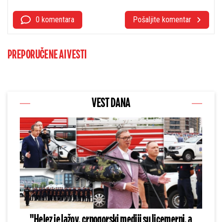
0 komentara
Pošaljite komentar
PREPORUČENE AI VESTI
VEST DANA
"Helez je lažov, crnogorski mediji su licemerni, a