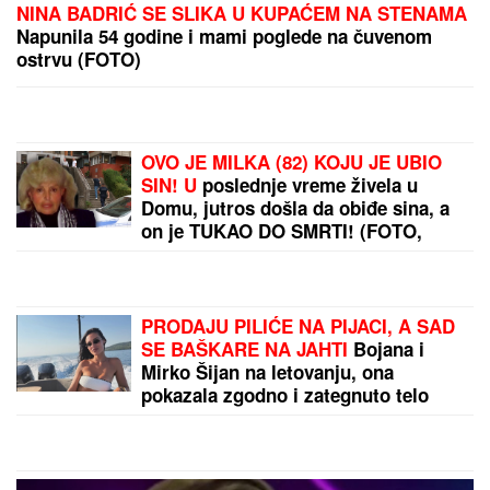
NINA BADRIĆ SE SLIKA U KUPAĆEM NA STENAMA
Napunila 54 godine i mami poglede na čuvenom
ostrvu (FOTO)
OVO JE MILKA (82) KOJU JE UBIO
SIN! U
poslednje vreme živela u
Domu, jutros došla da obiđe sina, a
on je TUKAO DO SMRTI! (FOTO,
VIDEO)
PRODAJU PILIĆE NA PIJACI, A SAD
SE BAŠKARE NA JAHTI
Bojana i
Mirko Šijan na letovanju, ona
pokazala zgodno i zategnuto telo
nakon dva porođaja (FOTO)