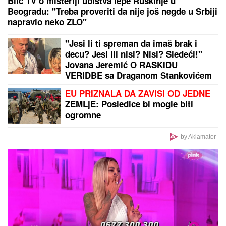
Blic TV o misteriji ubistva lepe Ruskinje u
Beogradu: "Treba proveriti da nije još negde u Srbiji
napravio neko ZLO"
"Jesi li ti spreman da imaš brak i
decu? Jesi ili nisi? Nisi? Sledeći!"
Jovana Jeremić O RASKIDU
VERIDBE sa Draganom Stankovićem
- VIŠE NE PONAVLJA ISTE GREŠKE!
EU PRIZNALA DA ZAVISI OD JEDNE
ZEMLjE: Posledice bi mogle biti
ogromne
by Aklamator