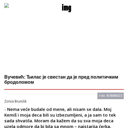
Вучевић: Ђилас је свестан да је пред политичким
бродоломом
Foto: ATAIMAGES
Zorica Brunclik
-
Nema veće budale od mene, ali nisam se dala. Moj
Kemiš i moja deca bili su izbezumljeni, a ja sam to tek
sada shvatila. Moram da kažem da su sva moja deca
uzela odmore da bi bila sa mnom – najstarija ćerka,