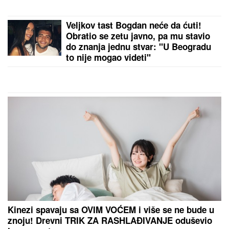
Veljkov tast Bogdan neće da ćuti!
Obratio se zetu javno, pa mu stavio
do znanja jednu stvar: "U Beogradu
to nije mogao videti"
Kinezi spavaju sa OVIM VOĆEM i više se ne bude u
znoju! Drevni TRIK ZA RASHLAĐIVANJE oduševio