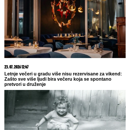
23. 07. 2026 12:47
Letnje večeri u gradu više nisu rezervisane za vikend:
Zašto sve više ljudi bira večeru koja se spontano
pretvori u druženje