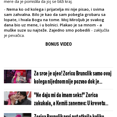
mere da je pomislila da joj se bliži kraj.
-
Nema ko od kolega i prijatelja mi nije pisao, i svima
sam zahvalna. Bilo je kao da sam pobegla grobaru sa
lopate, i hvala Bogu na tome. Moj Miroljub je svakog
dana bio uz mene, i u bolnici. Plakao je sa mnom - a
muške suze su najteže. Zajedno smo pobedili
- zaključila
je pevačica.
BONUS VIDEO
Za srce je ujeo! Zoricu Brunclik samo ovaj
kolega nijednom nije pozvao dok je
bolovala
"Ne daju mi da imam seks!" Zorica
zakukala, a Kemiš zanemeo: U krevetu
sada prava pustinja