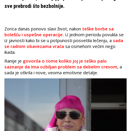
sve prebrodi što bezbolnije.
Zorica danas ponovo slavi život, nakon
teške borbe sa
bolešću i uspešne operacije.
U jednom periodu povukla se
iz javnosti kako bi se u potpunosti posvetila lečenju, a
sada
se radnim obavezama vraća
sa osmehom većim nego
ikada.
Ranije je
govorila o tome koliko joj je teško palo
saznanje da ima ozbiljan problem sa debelim crevom
, a
sada je otkrila i nove, veoma emotivne detalje.