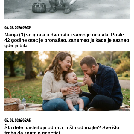
06. 08. 2026 09:39
Marija (3) se igrala u dvorištu i samo je nestala: Posle
42 godine otac je pronašao, zanemeo je kada je saznao
gde je bila
05. 08. 2026 06:45
Šta dete nasleđuje od oca, a šta od majke? Sve što
treba da znate o genetici