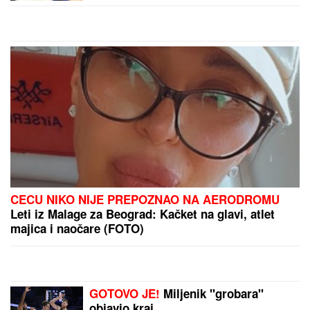
malom Ilijanu, Anastasija odmah
reagovala
CECU NIKO NIJE PREPOZNAO NA AERODROMU
Leti iz Malage za Beograd: Kačket na glavi, atlet
majica i naočare (FOTO)
GOTOVO JE!
Miljenik "grobara"
objavio kraj