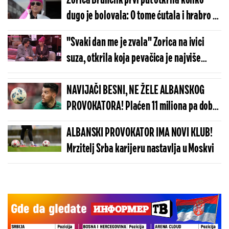
Zorica Brunclik prvi put otkrila koliko
dugo je bolovala: O tome ćutala i hrabro se
borila
"Svaki dan me je zvala" Zorica na ivici
suza, otkrila koja pevačica je najviše
brinula o njoj
NAVIJAČI BESNI, NE ŽELE ALBANSKOG
PROVOKATORA! Plaćen 11 miliona pa dobio
brutalnu poruku
ALBANSKI PROVOKATOR IMA NOVI KLUB!
Mrzitelj Srba karijeru nastavlja u Moskvi