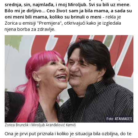
srednja, sin, najmlađa, i moj Miroljub. Svi su bili uz mene.
Bilo mi je dirljivo… Ceo život sam ja bila mama, a sada su
oni meni bili mama, koliko su brinuli o meni
- rekla je
Zorica u emisiji "Premijera", otkrivajući kako je izgledala
njena borba za zdravlje.
Foto: ATAIMAGES
Zorica Brunclik i Miroljub Aranđelović Kemiš
Ona je prvi put priznala i koliko je situacija bila ozbiljna, do te