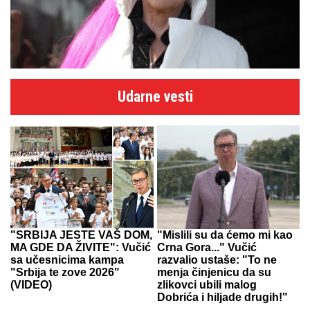
Udarne vesti
"SRBIJA JESTE VAŠ DOM,
"Mislili su da ćemo mi kao
MA GDE DA ŽIVITE": Vučić
Crna Gora..." Vučić
sa učesnicima kampa
razvalio ustaše: "To ne
"Srbija te zove 2026"
menja činjenicu da su
(VIDEO)
zlikovci ubili malog
Dobrića i hiljade drugih!"