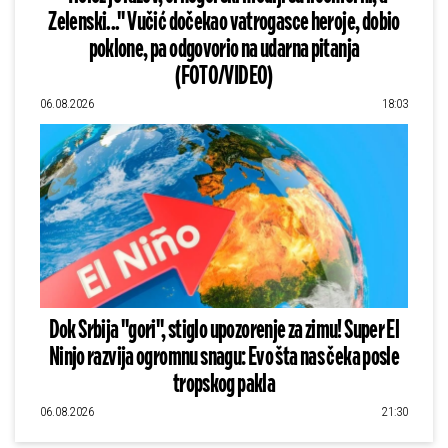
Zelenski..." Vučić dočekao vatrogasce heroje, dobio
poklone, pa odgovorio na udarna pitanja
(FOTO/VIDEO)
06.08.2026
18:03
Dok Srbija "gori", stiglo upozorenje za zimu! Super El
Ninjo razvija ogromnu snagu: Evo šta nas čeka posle
tropskog pakla
06.08.2026
21:30