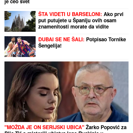
je ceo svet
ŠTA VIDETI U BARSELONI:
Ako prvi
put putujete u Španiju ovih osam
znamenitosti morate da vidite
DUBAI SE NE ŠALI:
Potpisao Tornike
Šengelija!
"MOŽDA JE ON SERIJSKI UBICA"
Žarko Popović za