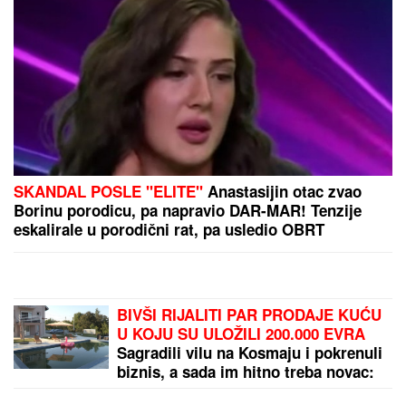
SKANDAL POSLE "ELITE"
Anastasijin otac zvao
Borinu porodicu, pa napravio DAR-MAR! Tenzije
eskalirale u porodični rat, pa usledio OBRT
BIVŠI RIJALITI PAR PRODAJE KUĆU
U KOJU SU ULOŽILI 200.000 EVRA
Sagradili vilu na Kosmaju i pokrenuli
biznis, a sada im hitno treba novac:
"To je razlog prodaje"