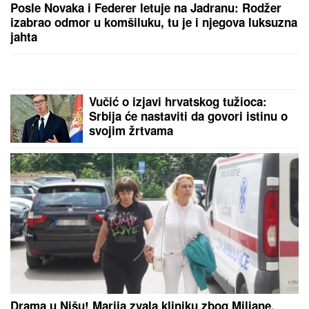
Posle Novaka i Federer letuje na Jadranu: Rodžer
izabrao odmor u komšiluku, tu je i njegova luksuzna
jahta
Vučić o izjavi hrvatskog tužioca:
Srbija će nastaviti da govori istinu o
svojim žrtvama
Drama u Nišu! Marija zvala kliniku zbog Miljane,