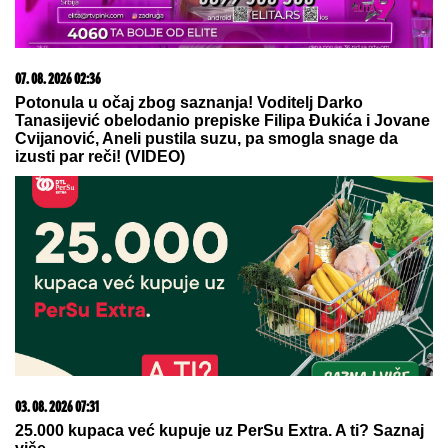
07. 08. 2026 02:36
Potonula u očaj zbog saznanja! Voditelj Darko
Tanasijević obelodanio prepiske Filipa Đukića i Jovane
Cvijanović, Aneli pustila suzu, pa smogla snage da
izusti par reči! (VIDEO)
03. 08. 2026 07:31
25.000 kupaca već kupuje uz PerSu Extra. A ti? Saznaj