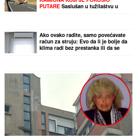
(FOTO, VIDEO) OVO JE ZORAN
OSUMNJIČEN ZA UBISTVO SVOJE
MAJKE NA NOVOM BEOGRADU!
Policija ga izvela bosog, KRVAVIH
nogu sa lisicama na rukama, ušao u
kola Hitne pomoći
CECU NIKO NIJE PREPOZNAO NA
AERODROMU
Leti iz Malage za
Beograd: Kačket na glavi, atlet
majica i naočare (FOTO)