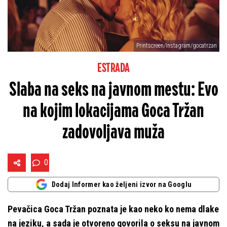
Printscreen/Instagram/gocatrzan
ESTRADA
Slaba na seks na javnom mestu: Evo
na kojim lokacijama Goca Tržan
zadovoljava muža
0
Dodaj Informer kao željeni izvor na Googlu
Pevačica Goca Tržan poznata je kao neko ko nema dlake
na jeziku, a sada je otvoreno govorila o seksu na javnom