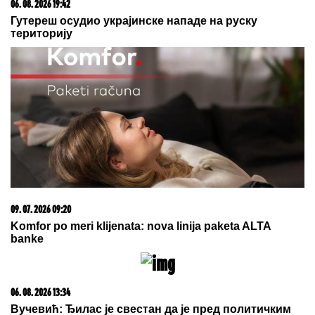
Митрополиту Методију у Горњем Заостру
15. 07. 2026 07:44
Većina građana izgubi novac pre nego što stigne na
letovanje - ovih 7 troškova skoro niko ne planira