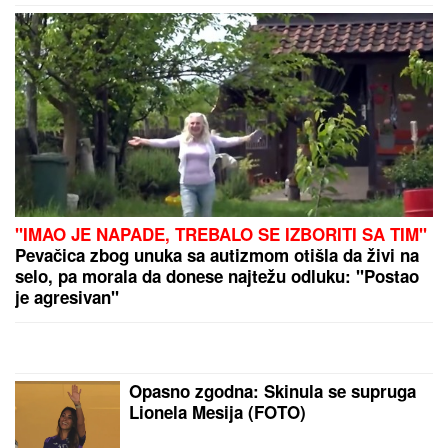
BIVŠI RIJALITI PAR PRODAJE KUĆU U KOJU SU
ULOŽILI 200.000 EVRA
Sagradili vilu na Kosmaju i
pokrenuli biznis, a sada im hitno treba novac: "To je
razlog prodaje"
NINA BADRIĆ SE SLIKA U
KUPAĆEM NA STENAMA
Napunila
54 godine i mami poglede na