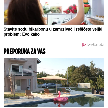
Slavlje u domu Davida Dragojevića: Život im se
promenio potpuno! (FOTO)