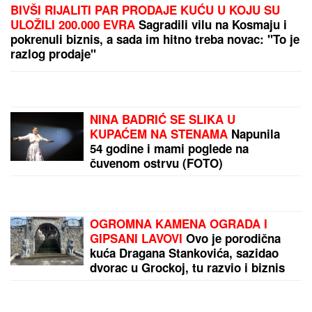
STIŽE ZIMA KAKVU DUGO NISMO VIDELI:
Stručnjaci zabeležili dva fenomena, evo šta čeka
Evropu od decembra
Stavite sodu bikarbonu u zamrzivač i rešićete veliki
problem: Evo kako
by Aklamator
PREPORUKA ZA VAS