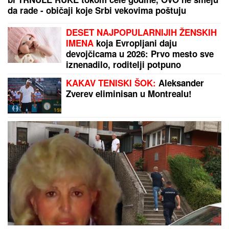
"IMAO JE NAPADE, TREBALO SE IZBORITI SA TIM"
Pevačica zbog unuka sa autizmom otišla da živi na
selo, pa morala da donese najtežu odluku: "Postao
je agresivan"
Opasno zgodna: Skinula se supruga
Lionela Mesija (FOTO)
"Zorica Brunclik htela da bije Jovanu
Jeremić" Pevačicu jedna stvar
isterala iz takta: "Ostavite taj..."