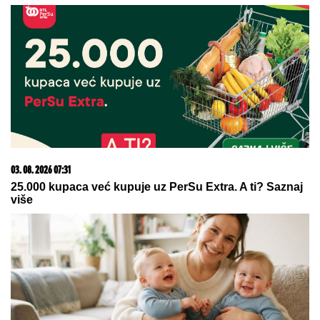
kućama, počela evakuacija meštana -
Haos u Šumarku (FOTO/VIDEO)
by Aklamator
06. 08. 2026 07:08
Evo u kojim banjama važi vaučer od 10.000 dinara -
kompletan spisak destinacija u Srbiji