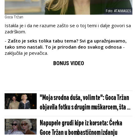
Foto: ATAIMAGES
Goca Tržan
Istakla je i da ne razume zašto se o toj temi i dalje govori sa
zadrškom.
-
Zašto je seks tolika tabu tema? Svi ga upražnjavamo,
tako smo nastali. To je prirodan deo svakog odnosa
-
zaključila je pevačica.
BONUS VIDEO
"Moja srodna duša, volim te": Goca Tržan
objavila fotku s drugim muškarcem, šta će
reći Raša?
Napupele grudi kipe iz korseta: Ćerka
Goce Tržan u bombastičnom izdanju