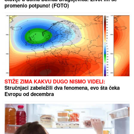
MILKA (82) DOŠLA SINU DA SKUVA RUČAK, A ON
JE UBIO:
Detalji jezivog zločina na Novom
Beogradu, Zoran pokušao da skoči sa terase na 7.
spratu
(FOTO) GORI KOMO!
Devojka Bake
Praseta zapalila društvene mreže:
Milena objavila vrele fotke iz Italije,
bujni dekolte u prvom planu