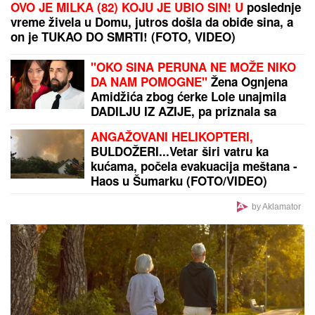
U subotu je SVETA PETKA TRNOVA: Da ženama ne
bi TRNULE RUKE tokom cele godine, OVO ne smeju
da rade - običaji koje Srbi vekovima poštuju
DESET NAJPOPULARNIJIH ŽENSKIH
IMENA
koja Evropljani daju
devojčicama u 2026: Prvo mesto sve
iznenadilo, roditelji potpuno
promenili favorite
KAKAV TENISKI ŠOK:
Aleksander
Zverev eliminisan u Montrealu!