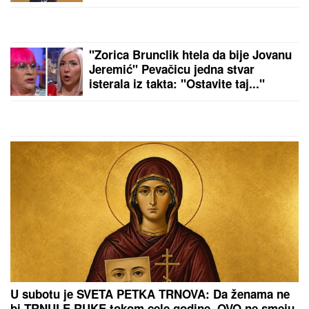
čuvenom ostrvu (FOTO)
OGROMNA KAMENA OGRADA I
GIPSANI LAVOVI
Ovo je porodična
kuća Dragana Stankovića, sazidao
dvorac u Grockoj, tu razvio i biznis
(VIDEO)