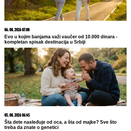
OVO JE MILKA (82) KOJU JE UBIO SIN! U
poslednje
vreme živela u Domu, jutros došla da obiđe sina, a
on je TUKAO DO SMRTI! (FOTO, VIDEO)
"OKO SINA PERUNA NE MOŽE NIKO
DA NAM POMOGNE"
Žena Ognjena
Amidžića zbog ćerke Lole unajmila
DADILJU IZ AZIJE, pa priznala sa
čim se suočavaju u domu! (FOTO)
ANGAŽOVANI HELIKOPTERI,
BULDOŽERI...Vetar širi vatru ka