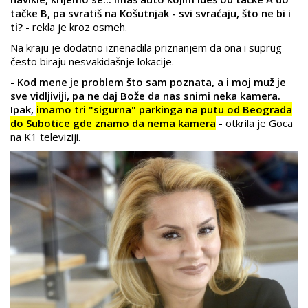
tačke B, pa svratiš na Košutnjak - svi svraćaju, što ne bi i
ti?
- rekla je kroz osmeh.
Na kraju je dodatno iznenadila priznanjem da ona i suprug
često biraju nesvakidašnje lokacije.
-
Kod mene je problem što sam poznata, a i moj muž je
sve vidljiviji, pa ne daj Bože da nas snimi neka kamera.
Ipak,
imamo tri "sigurna" parkinga na putu od Beograda
do Subotice gde znamo da nema kamera
- otkrila je Goca
na K1 televiziji.