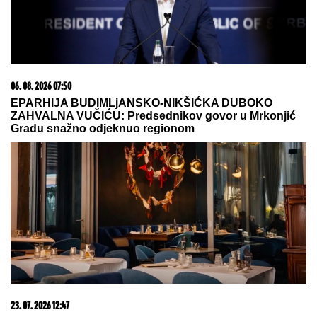
09. 07. 2026 09:20
Komfor po meri klijenata: nova linija paketa ALTA
banke
06. 08. 2026 13:34
Вучевић: Ђилас је свестан да је пред политичким
бродоломом