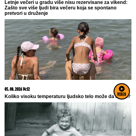
06. 08. 2026 20:00
Velika akcija policije u Novom Pazaru: Zaplenjena roba
poznatih svetskih brendova vredna 13,6 miliona,
uhapšen muškarac (FOTO)
VIDEO
06. 08. 2026 07:50
EPARHIJA BUDIMLjANSKO-NIKŠIĆKA DUBOKO
ZAHVALNA VUČIĆU: Predsednikov govor u Mrkonjić
Gradu snažno odjeknuo regionom