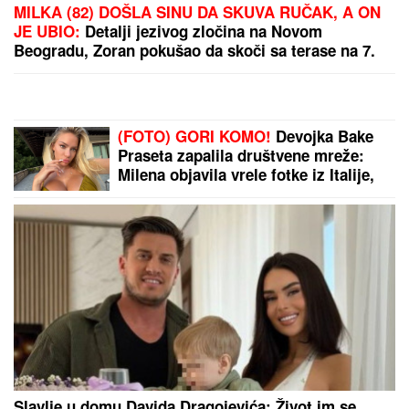
Bila je u KOMI tri dana, a SVE JE ČULA: "Nisam
mogla da pomeram telo niti da govorim, ali sam bila
svesna svega" - evo kako je dokazala svetu da je
TERAPIJA NIJE USPAVALA
EVO KAKO SE BRANI VOZAČ
KAMIONA KOJI JE POKOSIO
PUTARE
Saslušan u tužilaštvu u
Šapcu: Udario u pešake na putu, pa
završio kod metalne ograde
Ako ovako radite, samo povećavate
račun za struju: Evo da li je bolje da
klima radi bez prestanka ili da se
povremeno gasi