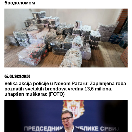
20. 07. 2026 08:04
REGISTRUJ SE UZ PROMO KOD CASINO Preuzmi
1500 BESPLATNIH SPINOVA
06. 08. 2026 19:42
Гутереш осудио украјинске нападе на руску
територију