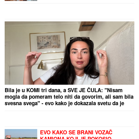
by Aklamator
PREPORUKA ZA VAS
Nada Topčagić prekinula koncert, pa se obratila
OBEZBEĐENJU: "Ne mogu da skočim, slomiću
nogu!", evo šta se desilo