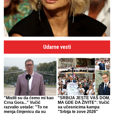
Udarne vesti
"Mislili su da ćemo mi kao
"SRBIJA JESTE VAŠ DOM,
Crna Gora..." Vučić
MA GDE DA ŽIVITE": Vučić
razvalio ustaše: "To ne
sa učesnicima kampa
menja činjenicu da su
"Srbija te zove 2026"