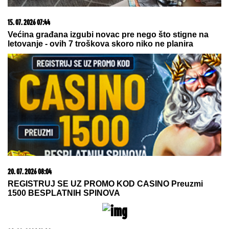
03. 08. 2026 07:31
25.000 kupaca već kupuje uz PerSu Extra. A ti? Saznaj
više
06. 08. 2026 06:38
Da li je genetika zaslužna za rađanje blizanaca? Istina o
naslednim faktorima i blizanačkoj trudnoći
05. 08. 2026 15:45
Сазнања „Политике”: Ко је поставио замку