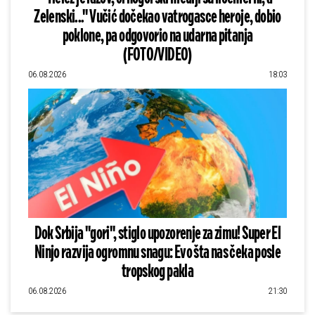
Zelenski..." Vučić dočekao vatrogasce heroje, dobio
poklone, pa odgovorio na udarna pitanja
(FOTO/VIDEO)
06.08.2026
18:03
Dok Srbija "gori", stiglo upozorenje za zimu! Super El
Ninjo razvija ogromnu snagu: Evo šta nas čeka posle
tropskog pakla
06.08.2026
21:30