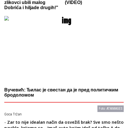
zlikovci ubili malog
(VIDEO)
Dobrića i hiljade drugih!"
Вучевић: Ђилас је свестан да је пред политичким
бродоломом
Foto: ATAIMAGES
Goca Tržan
-
Zar to nije idealan način da osvežiš brak? Sve smo nešto
navikle, krijemo se... Imaš auto kojim ideš od tačke A do