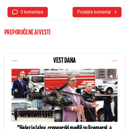
0 komentara
Pošaljite komentar
PREPORUČENE AI VESTI
VEST DANA
"Helez je lažov, crnogorski mediji su licemerni, a