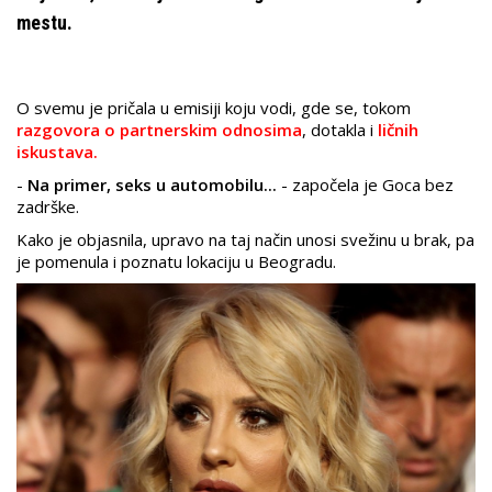
mestu.
O svemu je pričala u emisiji koju vodi, gde se, tokom
razgovora o partnerskim odnosima
, dotakla i
ličnih
iskustava.
-
Na primer, seks u automobilu...
- započela je Goca bez
zadrške.
Kako je objasnila, upravo na taj način unosi svežinu u brak, pa
je pomenula i poznatu lokaciju u Beogradu.