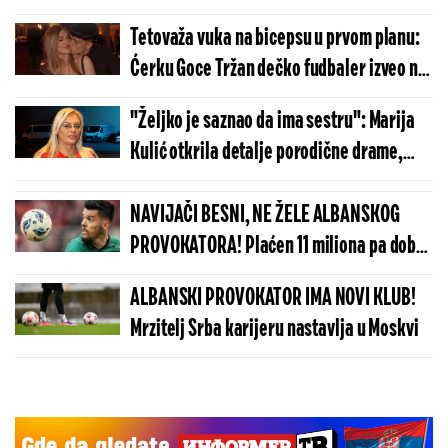
Tetovaža vuka na bicepsu u prvom planu:
Ćerku Goce Tržan dečko fudbaler izveo na
večeru
"Željko je saznao da ima sestru": Marija
Kulić otkrila detalje porodične drame,
pomenula i Gocu Tržan
NAVIJAČI BESNI, NE ŽELE ALBANSKOG
PROVOKATORA! Plaćen 11 miliona pa dobio
brutalnu poruku
ALBANSKI PROVOKATOR IMA NOVI KLUB!
Mrzitelj Srba karijeru nastavlja u Moskvi