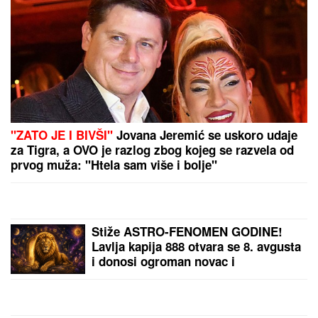
Ričard Gir zabavljao
ekipu na setu: Dok je
snimao sa mladom
koleginicom, napravio
potez koji je sve
nasmejao (VIDEO)
NEOBIČAN POTEZ
HRVATA:
Klub promenio
ime, zvaće se po
evroligašu