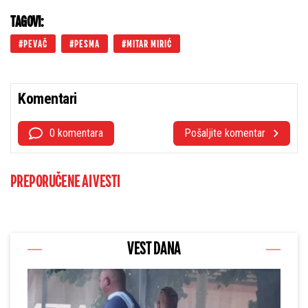
TAGOVI:
PEVAČ
PESMA
MITAR MIRIĆ
Komentari
0 komentara
Pošaljite komentar
PREPORUČENE AI VESTI
VEST DANA