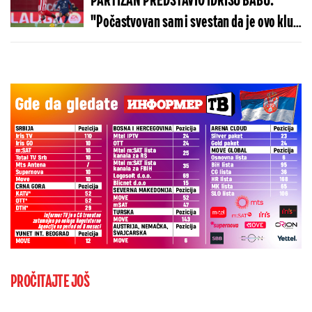
PARTIZAN PREDSTAVIO IDRISU BABU:
"Počastvovan sam i svestan da je ovo klub
sa velikom istorijom"
PROČITAJTE JOŠ