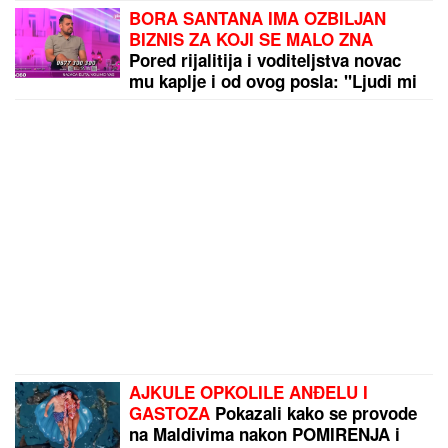
VALENSIJA DOVELA OSVAJAČA SREBRNE
MEDALjE: Španci ga brzo prosledili u Galatasaraj