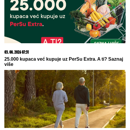
GRČKO LETO ŽENE OGNJENA AMIDŽIĆA!
Mina
ističe GOLE NOGE, u kadar upala i jahta: Tek da je
vidite u MINI BIKINIJU (FOTO)
Godinama gledate ovu rupicu na