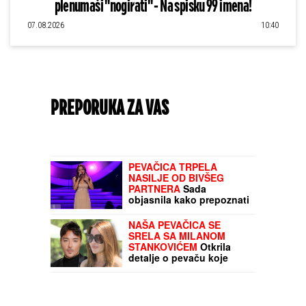
plenumaši "nogirati" - Na spisku 99 imena!
07.08.2026
10:40
PREPORUKA ZA VAS