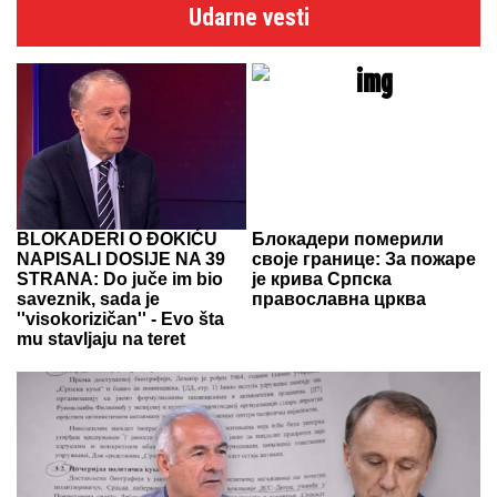
Udarne vesti
BLOKADERI O ĐOKIĆU
Блокадери померили
NAPISALI DOSIJE NA 39
своје границе: За пожаре
STRANA: Do juče im bio
је крива Српска
saveznik, sada je
православна црква
''visokorizičan'' - Evo šta
mu stavljaju na teret