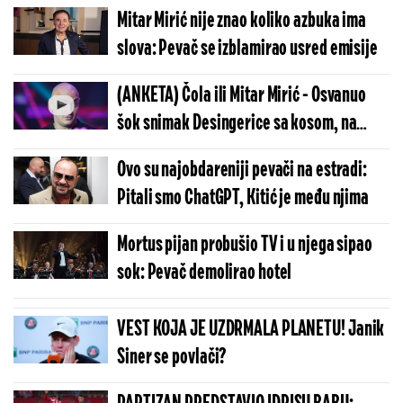
Mitar Mirić nije znao koliko azbuka ima
slova: Pevač se izblamirao usred emisije
(ANKETA) Čola ili Mitar Mirić - Osvanuo
šok snimak Desingerice sa kosom, na
koga vam liči?
Ovo su najobdareniji pevači na estradi:
Pitali smo ChatGPT, Kitić je među njima
Mortus pijan probušio TV i u njega sipao
sok: Pevač demolirao hotel
VEST KOJA JE UZDRMALA PLANETU! Janik
Siner se povlači?