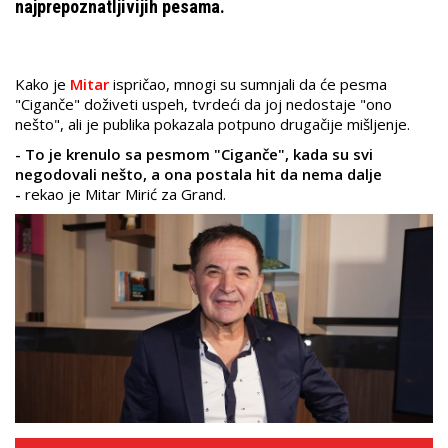
najprepoznatljivijih pesama.
Kako je
Mitar
ispričao, mnogi su sumnjali da će pesma
"Ciganče" doživeti uspeh, tvrdeći da joj nedostaje "ono
nešto", ali je publika pokazala potpuno drugačije mišljenje.
- To je krenulo sa pesmom "Ciganče", kada su svi
negodovali nešto, a ona postala hit da nema dalje
-
rekao je Mitar Mirić za Grand.