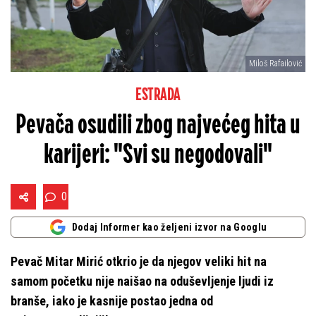
Miloš Rafailović
ESTRADA
Pevača osudili zbog najvećeg hita u
karijeri: "Svi su negodovali"
0
Dodaj Informer kao željeni izvor na Googlu
Pevač Mitar Mirić otkrio je da njegov veliki hit na
samom početku nije naišao na oduševljenje ljudi iz
branše, iako je kasnije postao jedna od