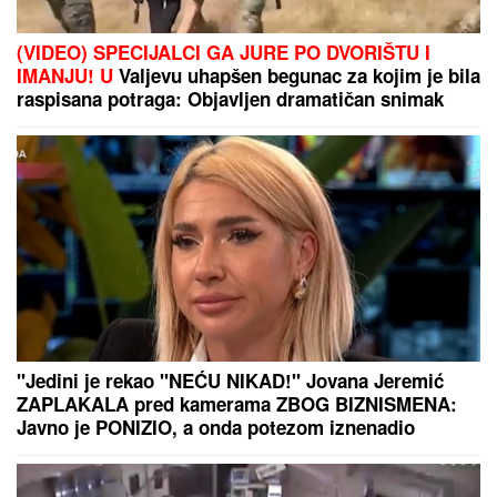
TEA TAIROVIĆ SA MUŽEM DOŽIVELA
SAOBRAĆAJKU
Auto skroz uništen: Ovo su detalji
drame u Crnoj Gori