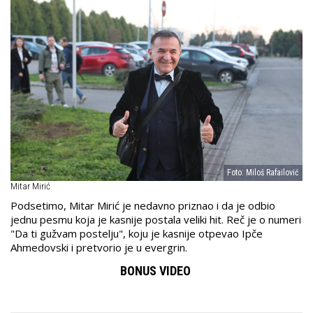
Foto: Miloš Rafailović
Mitar Mirić
Podsetimo, Mitar Mirić je nedavno priznao i da je odbio
jednu pesmu koja je kasnije postala veliki hit. Reč je o numeri
"Da ti gužvam postelju", koju je kasnije otpevao Ipče
Ahmedovski i pretvorio je u evergrin.
BONUS VIDEO