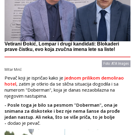
Vetirani Đokić, Lompar i drugi kandidati: Blokaderi
prave čistku, evo koja zvučna imena lete sa liste!
Foto: ATA Images
Mitar Mirić
Pevač koji je ispričao kako je
jednom prilikom demolirao
hotel
, zatim je otkrio da se slična situacija dogodila i sa
numerom "Doberman", koja je danas nezaobilazna na
njegovim nastupima.
- Posle toga je bilo sa pesmom "Doberman", ona je
snimana za diskoteke i bez nje nema šanse da prođe
jedan nastup. Ali neka, što se više priča, to je bolje
-
dodao je pevač.