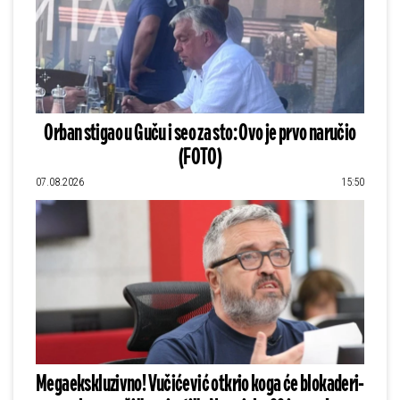
Orban stigao u Guču i seo za sto: Ovo je prvo naručio
(FOTO)
07.08.2026
15:50
Megaekskluzivno! Vučićević otkrio koga će blokaderi-