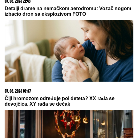
"PLAŠIM SE SMRTI"
Pevačica (73) u panici nakon
smrti kolega: "Velika sam kukavica, mužu ne smem
ni da pomenem kupovinu grobnice"
"NJU TREBA LEČITI"
Marija Kulić
dobila poruku, oglasila se i otrkila
sve o odnosu Miljane i Zole
Sa samo 36 kila, Vera iz Starčeva
sela je za džinovski traktor kako bi
spasla oca i dedovinu: "Prozivali su
me da sam SELJANČICA KOJA JAŠE
SVINJE, a ja sam uspešnija od 60%
muškaraca"