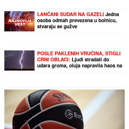
prvog muža: "Htela sam više i bolje"
Stiže ASTRO-FENOMEN GODINE!
Lavlja kapija 888 otvara se 8. avgusta
i donosi ogroman novac i
PREOKRET SUDBINE - ali jedan
RITUAL morate da uradite za uspeh