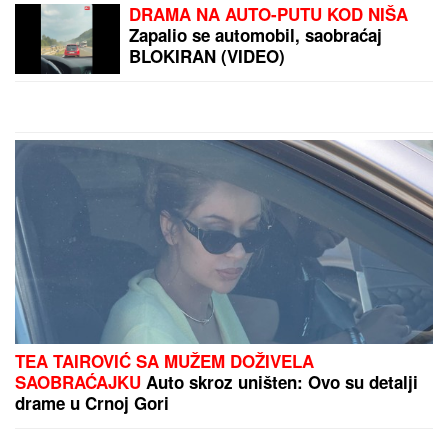
PEVAČICA IMA 54.
GODINE I NIJEDNU
ESTETSKU OPERACIJU
Pokazala lice bez trunke
šminke: "Šta da
operišem? Takva sam
by Aklamator
kakva sam!"
PREPORUKA ZA VAS
"ZATO JE I BIVŠI"
Jovana Jeremić se uskoro udaje
za Tigra, a OVO je razlog zbog kojeg se razvela od