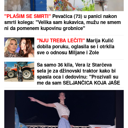
BORA SANTANA IMA OZBILJAN
BIZNIS ZA KOJI SE MALO ZNA
Pored rijalitija i voditeljstva novac
mu kaplje i od ovog posla: "Ljudi mi
dolaze svakodnevno"
AJKULE OPKOLILE ANĐELU I
GASTOZA
Pokazali kako se provode
na Maldivima nakon POMIRENJA i