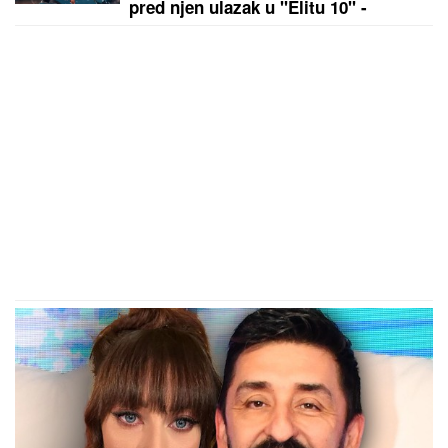
"Asocijalan je, bio je i strog prema
meni": Pevačica srela Milana
Stankovića i otkrila najnovije detalje
o njemu