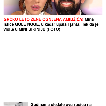
(VIDEO) SPECIJALCI GA JURE PO DVORIŠTU I
IMANJU! U
Valjevu uhapšen begunac za kojim je bila
raspisana potraga: Objavljen dramatičan snimak
akcije
"Jedini je rekao "NEĆU NIKAD!" Jovana Jeremić
ZAPLAKALA pred kamerama ZBOG BIZNISMENA:
Javno je PONIZIO, a onda potezom iznenadio
javnost!