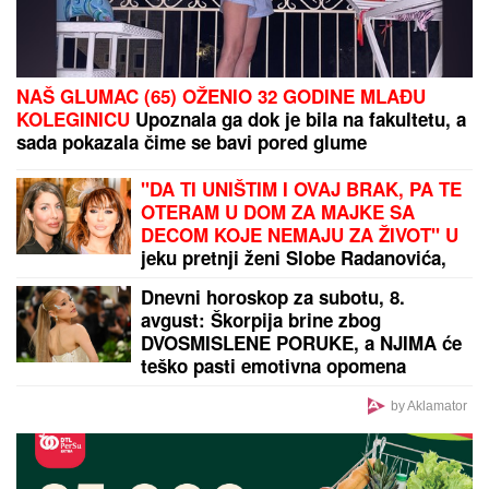
pred njen ulazak u "Elitu 10" -
komentari samo pljušte (VIDEO)