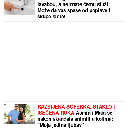
U SRED OPERACIJE UDARIO
ZEMLjOTRES
Neverovatan snimak: Lekari leteli po sali, o reakciji
hirurga svi pričaju (VIDEO)
by Aklamator
PREPORUKA ZA VAS