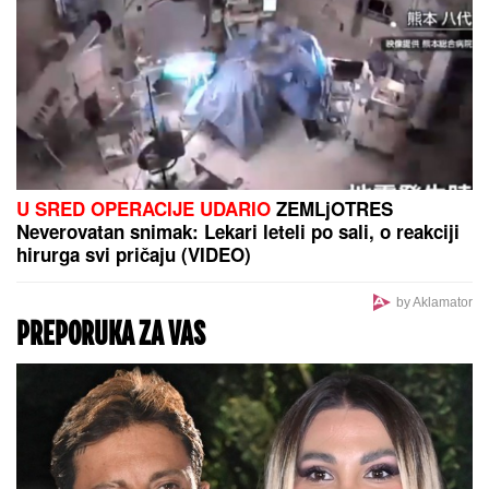
LANČANI SUDAR NA GAZELI
Jedna
osoba odmah prevezena u bolnicu,
stvaraju se gužve