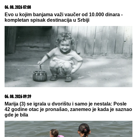
lavabou, a ne znate čemu služi:
Može da vas spase od poplave i
skupe štete!
RAZBIJENA ŠOFERKA, STAKLO I
ISEČENA RUKA
Asmin i Maja se
nakon skandala snimili u kolima:
"Moja jedina ljubav"