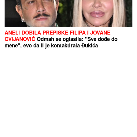
POSLE PAKLENIH VRUĆINA, STIGLI
CRNI OBLACI:
Ljudi stradali do
udara groma, oluja napravila haos na
Balkanu