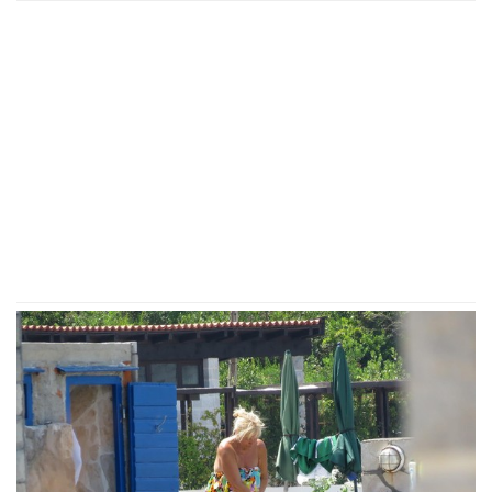
ANELI DOBILA PREPISKE FILIPA I JOVANE
CVIJANOVIĆ
Odmah se oglasila: "Sve dođe do
mene", evo da li je kontaktirala Đukića