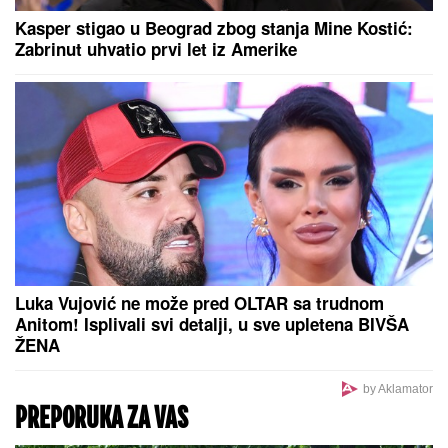
BILO"
Goran Ratković Rale se oglasio nakon što je
Ana pretila Slobinoj ženi: "Našao sam se između
prijatelja i žene koju volim najviše na svetu!"
KABLAR POSTAO HIT MEĐU
TURISTIMA:
Hiljade već posetile
novi vidikovac, a ulaz je i dalje
besplatan!
Auto na suncu postaje rerna: Evo šta nikako ne
smete da ostavljate u kolima tokom vrućina