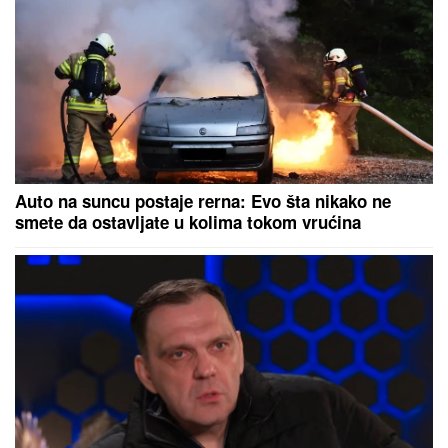
Cecinom koncertu, u miniću
pokazala izvajane noge, u publici i
ova poznata pevačica uživa sa
mužem
NEDELjNI HOROSKOP OD 9. DO 15.
AVGUSTA: Ovna očekuje sudbinski
susret, Lava "španska serija" u
ljubavi, Strelca uvećanje prihoda
"IZMEĐU JELENE I MENE NIKADA NIŠTA NIJE