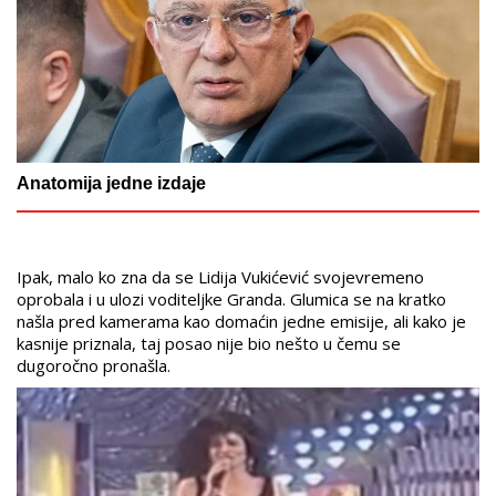
Anatomija jedne izdaje
Ipak, malo ko zna da se Lidija Vukićević svojevremeno
oprobala i u ulozi voditeljke Granda. Glumica se na kratko
našla pred kamerama kao domaćin jedne emisije, ali kako je
kasnije priznala, taj posao nije bio nešto u čemu se
dugoročno pronašla.