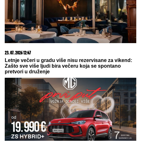
sportista kupio kuću od TRI MILIONA EVRA, a ne
živi u Srbiji: Ima privatan bazen i fitnes salu
Kuća u Kumodražu, vikendica,
čamac i četiri skupocena
automobila: Evo šta je sve
posedovao naš glumac, ćerka tvrdi
da je PREVARENA ZA NASLEDSTVO
OD PEVANJA NA STOLU DO RADA U
POLJOPRIVREDI
Komšije i roditelji
Jelene Broćić otkrili istinu o
pevačici: "Nije imao ko da je gura s
parama, sve je sama postigla"
by Aklamator