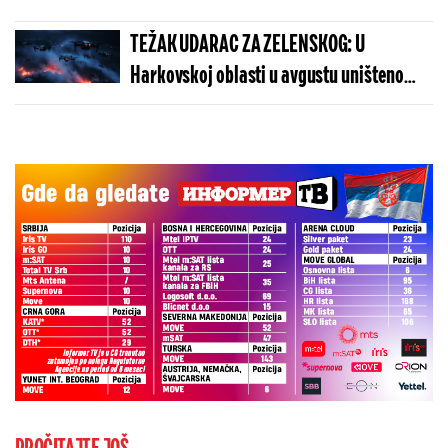
Beogradu potvrdio - Kosovo je Srbija
TEŽAK UDARAC ZA ZELENSKOG: U
Harkovskoj oblasti u avgustu uništeno
više od 100 „baba jaga“