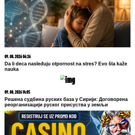
09. 07. 2026 09:20
Komfor po meri klijenata: nova linija paketa ALTA
banke
09. 08. 2026 13:11
Вучић: Не сједимо на више столица, имамо само
своју – српску столицу
07. 08. 2026 09:14
Сазнања „Политике”: Црна Гора следећа у војном
савезу Загреба, Тиране и Приштине