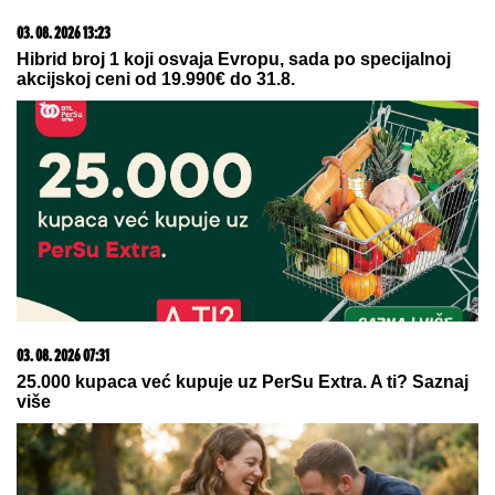
06. 08. 2026 09:39
Marija (3) se igrala u dvorištu i samo je nestala: Posle
42 godine otac je pronašao, zanemeo je kada je saznao
gde je bila
23. 07. 2026 12:47
Letnje večeri u gradu više nisu rezervisane za vikend:
Zašto sve više ljudi bira večeru koja se spontano