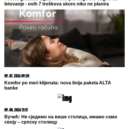
09. 08. 2026 13:43
Нетанјаху одбацио Трампов план од 15 тачака: Не
повлачимо се из Газе док Хамас не буде разоружан
09. 08. 2026 06:24
Mame, danas ne čistimo kuću. Poštujemo Svetog
Panteliju