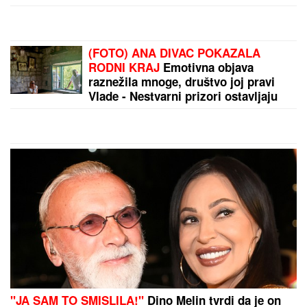
Luka Vujović ne može pred OLTAR sa trudnom
Anitom! Isplivali svi detalji, u sve upletena BIVŠA
ŽENA
by Aklamator
PREPORUKA ZA VAS
VUKAO ŽENU ZA KOSU, PA JE ŠTAPOM UDARIO