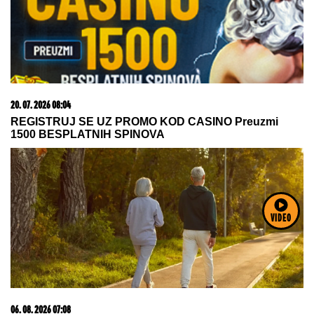
09. 08. 2026 11:54
Ana Ivanović ovo sprema za ručak: Zdravo, ukusno i
brzo
VIDEO
09. 08. 2026 06:26
Da li deca nasleđuju otpornost na stres? Evo šta kaže