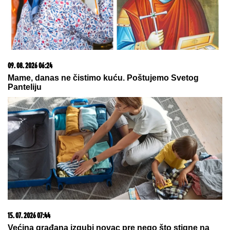
03. 08. 2026 07:31
25.000 kupaca već kupuje uz PerSu Extra. A ti? Saznaj
više
05. 08. 2026 06:45
Šta dete nasleđuje od oca, a šta od majke? Sve što
treba da znate o genetici