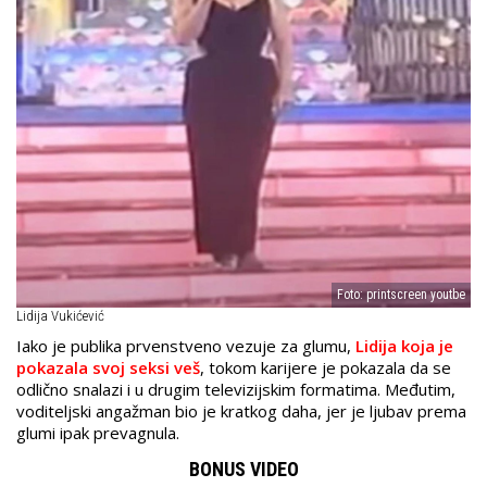
Foto: printscreen youtbe
Lidija Vukićević
Iako je publika prvenstveno vezuje za glumu,
Lidija koja je
pokazala svoj seksi veš
, tokom karijere je pokazala da se
odlično snalazi i u drugim televizijskim formatima. Međutim,
voditeljski angažman bio je kratkog daha, jer je ljubav prema
glumi ipak prevagnula.
BONUS VIDEO