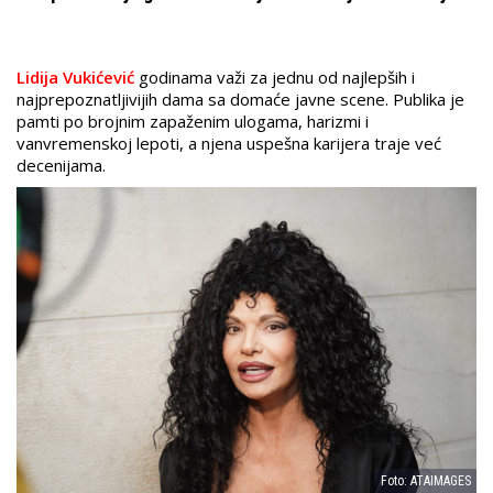
Lidija Vukićević
godinama važi za jednu od najlepših i
najprepoznatljivijih dama sa domaće javne scene. Publika je
pamti po brojnim zapaženim ulogama, harizmi i
vanvremenskoj lepoti, a njena uspešna karijera traje već
decenijama.
Foto: ATAIMAGES