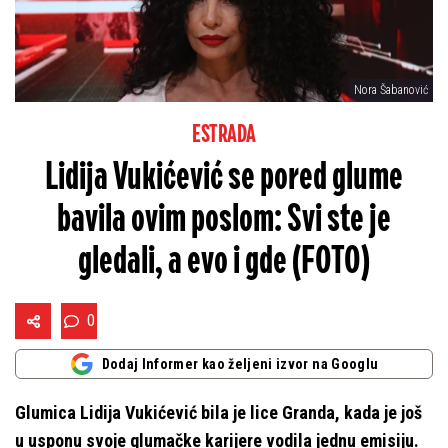
Nora Šabanović
ESTRADA
Lidija Vukićević se pored glume
bavila ovim poslom: Svi ste je
gledali, a evo i gde (FOTO)
0
Dodaj Informer kao željeni izvor na Googlu
Glumica Lidija Vukićević bila je lice Granda, kada je još
u usponu svoje glumačke karijere vodila jednu emisiju.