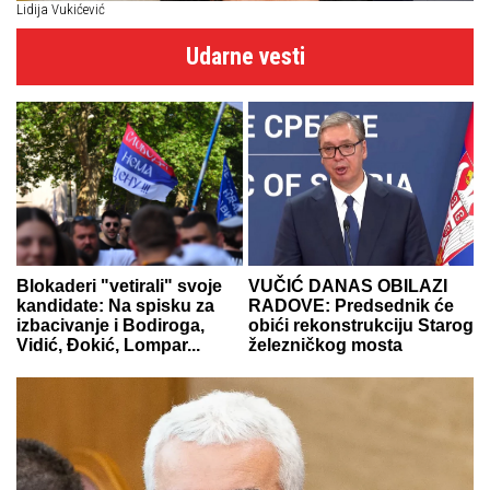
Lidija Vukićević
Udarne vesti
Blokaderi "vetirali" svoje
VUČIĆ DANAS OBILAZI
kandidate: Na spisku za
RADOVE: Predsednik će
izbacivanje i Bodiroga,
obići rekonstrukciju Starog
Vidić, Đokić, Lompar...
železničkog mosta