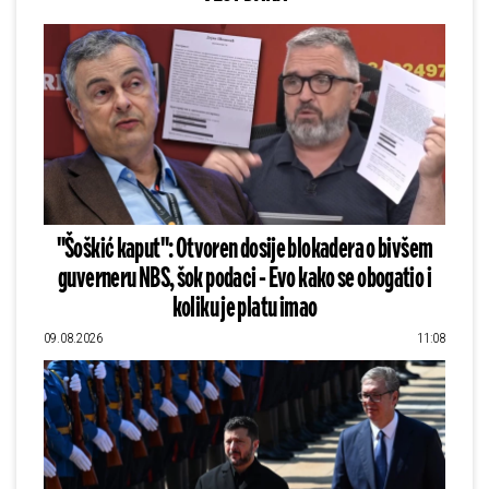
"Šoškić kaput": Otvoren dosije blokadera o bivšem
guverneru NBS, šok podaci - Evo kako se obogatio i
koliku je platu imao
09.08.2026
11:08