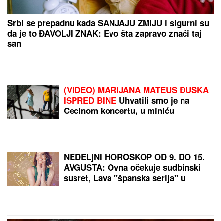
(VIDEO) OVAKO ČEDA JOVANOVIĆ BIRNE O ACI
KOSU NAKON VELIKOG GUBITKA
Cela kuća miriše
na njegova omiljena jela: "On živi od ljubavi"
Dragan Stanković verenici priredio
iznenađenje, podelio snimak sa
INTIMNE PROSLAVE Muzičari svirali
samo za nju, nije znala šta ju je
snašlo: "Najlepše uspomene"
JELENA RADANOVIĆ DOBIJA
MONSTRUOZNE PORUKE
Nakon
pretnji Ane Nikolić proživljava horor,
sve objavila: "Patetični ste"