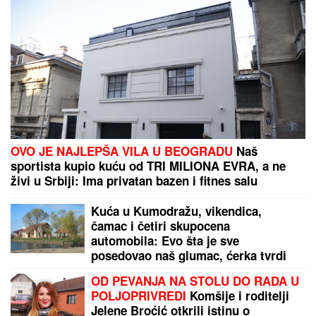
(VIDEO) MILENA KAČAVENDA U
PROVODU SA SINOM
On izgleda kao
maneken, a ona u dugoj haljini sa
kristalima - Napustila Srbiju, evo
kako provodi vreme po izlasku iz
"Elite 9"
NAPALI HITNU POMOĆ SEKIRAMA!
Vozač teško
povređen, paniku izazvale glasine o otmici dece