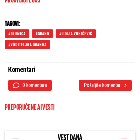
PROČITAJTE JOŠ
TAGOVI:
GLUMICA
GRAND
LIDIJA VUKIĆEVIĆ
VODITELJKA GRANDA
Komentari
0 komentara
Pošaljite komentar
PREPORUČENE AI VESTI
VEST DANA