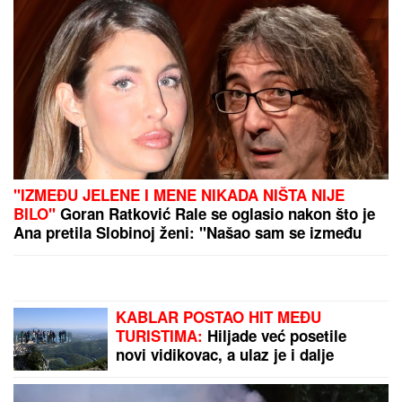
Srbi se prepadnu kada SANJAJU ZMIJU i sigurni su
da je to ĐAVOLJI ZNAK: Evo šta zapravo znači taj
san
(VIDEO) MARIJANA MATEUS ĐUSKA
ISPRED BINE
Uhvatili smo je na