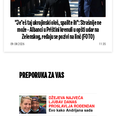
"Je*eš taj ukrajinski ološ, spalite ih": Strašnije ne
može - Albanci u Prištini krenuli u opšti udar na
Zelenskog, ređaju se pozivi na linč (FOTO)
09.08.2026
11:35
PREPORUKA ZA VAS