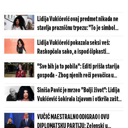
Lidija Vukićević ovaj predmet nikada ne
stavlja prazničnu trpezu: "To je simbol
zla"
Lidija Vukićević pokazala seksi veš:
Raskopčala sako, a ispod čipkasti
brushalter i bujne grudi
"Sve bih ja to pobila": Editi prišla starija
gospođa - Zbog njenih reči pevačica u
šoku
Siniša Pavić je mrzeo "Bolji život": Lidija
Vukićević šokirala izjavom i otkrila zašto
nije snimljen nastavak ove serije
VUČIĆ MAESTRALNO ODIGRAO I OVU
DIPLOMATSKU PARTIJU: Zelenski u