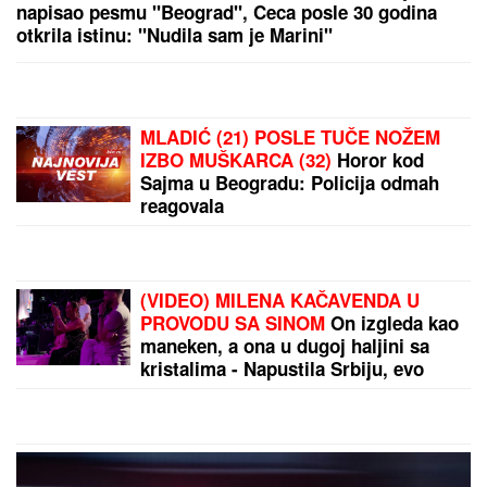
DIREKTNO U GLAVU!
Jezivo nasilje u porodici:
Istrčala na ulicu u panici, nasilnik je stigao,
prolaznici sprečili katastrofu
Važno je da uraditi SAMO JEDNU
STVAR i testo će svaki put savršeno
narasti: Biće mekano, vazdušasto i
elastično
(FOTO) ANA DIVAC POKAZALA
RODNI KRAJ
Emotivna objava
raznežila mnoge, društvo joj pravi
Vlade - Nestvarni prizori ostavljaju
bez daha: "Povratak korenima"