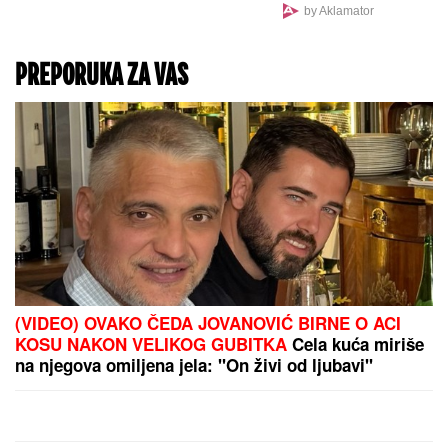
DRAMA U CENTRU
BEOGRADA:
Devojka
izbodena nožem,
prevezena u Urgentni
centar