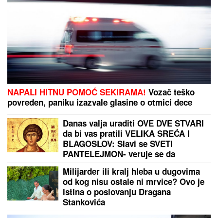
"JA SAM TO SMISLILA!"
Dino Melin tvrdi da je on
napisao pesmu "Beograd", Ceca posle 30 godina
otkrila istinu: "Nudila sam je Marini"
MLADIĆ (21) POSLE TUČE NOŽEM
IZBO MUŠKARCA (32)
Horor kod
Sajma u Beogradu: Policija odmah
reagovala