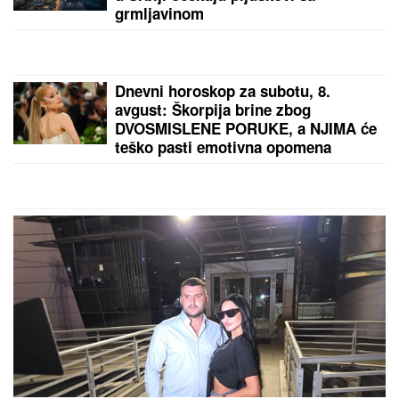
grmljavinom
Dnevni horoskop za subotu, 8.
avgust: Škorpija brine zbog
DVOSMISLENE PORUKE, a NJIMA će
teško pasti emotivna opomena