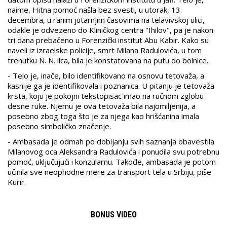
naime, Hitna pomoć našla bez svesti, u utorak, 13.
decembra, u ranim jutarnjim časovima na telavivskoj ulici,
odakle je odvezeno do Kliničkog centra "Ihilov", pa je nakon
tri dana prebačeno u Forenzički institut Abu Kabir. Kako su
naveli iz izraelske policije, smrt Milana Radulovića, u tom
trenutku N. N. lica, bila je konstatovana na putu do bolnice.
- Telo je, inače, bilo identifikovano na osnovu tetovaža, a
kasnije ga je identifikovala i poznanica. U pitanju je tetovaža
krsta, koju je pokojni tekstopisac imao na ručnom zglobu
desne ruke. Njemu je ova tetovaža bila najomiljenija, a
posebno zbog toga što je za njega kao hrišćanina imala
posebno simboličko značenje.
- Ambasada je odmah po dobijanju svih saznanja obavestila
Milanovog oca Aleksandra Radulovića i ponudila svu potrebnu
pomoć, uključujući i konzularnu. Takođe, ambasada je potom
učinila sve neophodne mere za transport tela u Srbiju, piše
Kurir.
BONUS VIDEO