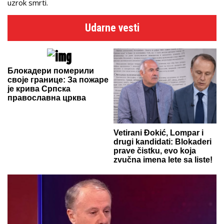
uzrok smrti.
Udarne vesti
Блокадери померили
своје границе: За пожаре
је крива Српска
православна црква
Vetirani Đokić, Lompar i
drugi kandidati: Blokaderi
prave čistku, evo koja
zvučna imena lete sa liste!