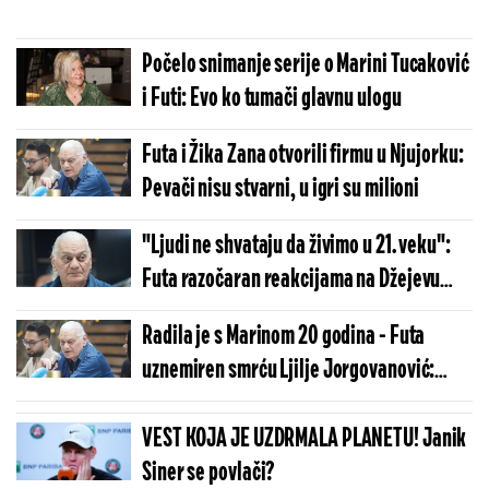
Počelo snimanje serije o Marini Tucaković
i Futi: Evo ko tumači glavnu ulogu
Futa i Žika Zana otvorili firmu u Njujorku:
Pevači nisu stvarni, u igri su milioni
"Ljudi ne shvataju da živimo u 21. veku":
Futa razočaran reakcijama na Džejevu
pesmu
Radila je s Marinom 20 godina - Futa
uznemiren smrću Ljilje Jorgovanović:
"Nemerljiv gubitak"
VEST KOJA JE UZDRMALA PLANETU! Janik
Siner se povlači?