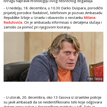
istragu napravili hronologiju ovog nesrećnog događaja.
- U nedelju, 18. decembra, u 10.30 Darko Duspara, porodični
prijatelj porodice Radulović, telefonom je pozvao Ambasadu
Republike Srbije u Izraelu i obavestio o nestanku
Milana
Radulovića.
On je ambasadu informisao o detaljima slučaja i
zamolio za pomoć pri njegovom lociranju.
Foto: Tanjug
- U utorak, 20. decembra, oko 13 časova iz izraelske policije
su javili ambasadi da se neidentifikovano telo koje odgovara
datom opisu nalazi u Forenzičkom institutu u Jafi. Telo je,