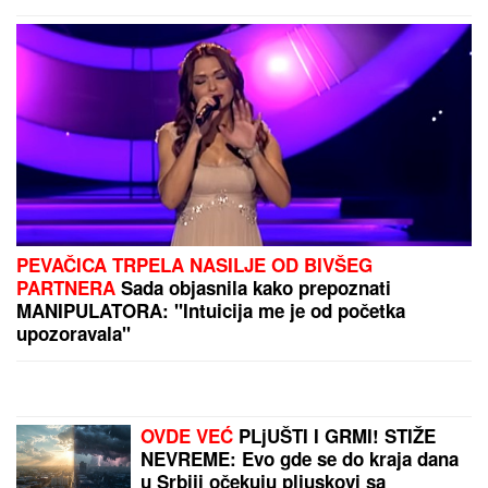
PEVAČICA TRPELA NASILJE OD BIVŠEG
PARTNERA
Sada objasnila kako prepoznati
MANIPULATORA: "Intuicija me je od početka
upozoravala"
OVDE VEĆ
PLjUŠTI I GRMI! STIŽE
NEVREME: Evo gde se do kraja dana
u Srbiji očekuju pljuskovi sa