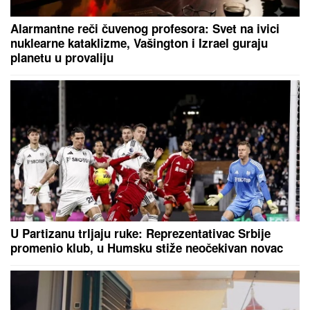
Alarmantne reči čuvenog profesora: Svet na ivici
nuklearne kataklizme, Vašington i Izrael guraju
planetu u provaliju
U Partizanu trljaju ruke: Reprezentativac Srbije
promenio klub, u Humsku stiže neočekivan novac