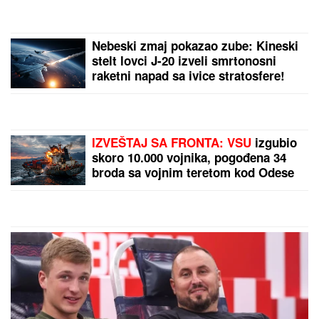
je javno podržale
Nebeski zmaj pokazao zube: Kineski
stelt lovci J-20 izveli smrtonosni
raketni napad sa ivice stratosfere!
(FOTO/VIDEO)
IZVEŠTAJ SA FRONTA: VSU
izgubio
skoro 10.000 vojnika, pogođena 34
broda sa vojnim teretom kod Odese
(VIDEO)