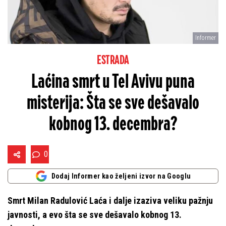
Informer
ESTRADA
Laćina smrt u Tel Avivu puna
misterija: Šta se sve dešavalo
kobnog 13. decembra?
0
Dodaj Informer kao željeni izvor na Googlu
Smrt Milan Radulović Laća i dalje izaziva veliku pažnju
javnosti, a evo šta se sve dešavalo kobnog 13.