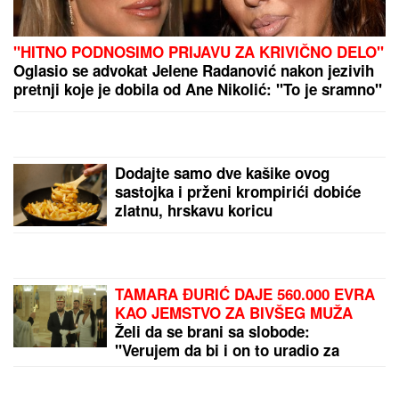
"HITNO PODNOSIMO PRIJAVU ZA KRIVIČNO DELO"
Oglasio se advokat Jelene Radanović nakon jezivih
pretnji koje je dobila od Ane Nikolić: "To je sramno"
Dodajte samo dve kašike ovog
sastojka i prženi krompirići dobiće
zlatnu, hrskavu koricu
TAMARA ĐURIĆ DAJE 560.000 EVRA
KAO JEMSTVO ZA BIVŠEG MUŽA
Želi da se brani sa slobode:
"Verujem da bi i on to uradio za
mene", ovo su svi detalji