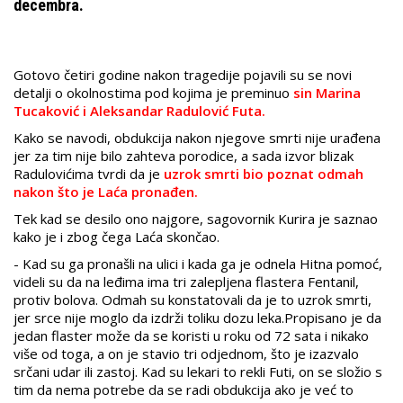
decembra.
Gotovo četiri godine nakon tragedije pojavili su se novi
detalji o okolnostima pod kojima je preminuo
sin Marina
Tucaković i Aleksandar Radulović Futa.
Kako se navodi, obdukcija nakon njegove smrti nije urađena
jer za tim nije bilo zahteva porodice, a sada izvor blizak
Radulovićima tvrdi da je
uzrok smrti bio poznat odmah
nakon što je Laća pronađen.
Tek kad se desilo ono najgore, sagovornik Kurira je saznao
kako je i zbog čega Laća skončao.
- Kad su ga pronašli na ulici i kada ga je odnela Hitna pomoć,
videli su da na leđima ima tri zalepljena flastera Fentanil,
protiv bolova. Odmah su konstatovali da je to uzrok smrti,
jer srce nije moglo da izdrži toliku dozu leka.Propisano je da
jedan flaster može da se koristi u roku od 72 sata i nikako
više od toga, a on je stavio tri odjednom, što je izazvalo
srčani udar ili zastoj. Kad su lekari to rekli Futi, on se složio s
tim da nema potrebe da se radi obdukcija ako je već to