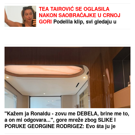
TEA TAIROVIĆ SE OGLASILA
NAKON SAOBRAĆAJKE U CRNOJ
GORI
Podelila klip, svi gledaju u
ONO ŠTO NOSI: Snima se u
ogledalu, dlaka sa glave joj ne fali
"Kažem ja Ronaldu - zovu me DEBELA, brine me to,
a on mi odgovara...", gore mreže zbog SLIKE I
PORUKE GEORGINE RODRIGEZ: Evo šta ju je
izbacilo iz koloseka, Mesijeva žena i Penelope Kruz