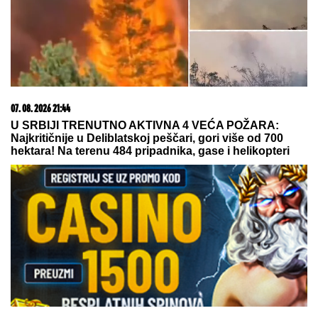
07. 08. 2026 21:44
U SRBIJI TRENUTNO AKTIVNA 4 VEĆA POŽARA:
Najkritičnije u Deliblatskoj peščari, gori više od 700
hektara! Na terenu 484 pripadnika, gase i helikopteri