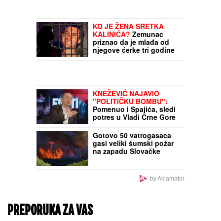
KO JE ŽENA SRETKA
KALINIĆA?
Zemunac
priznao da je mlađa od
njegove ćerke tri godine
KNEŽEVIĆ NAJAVIO
"POLITIČKU BOMBU":
Pomenuo i Spajića, sledi
potres u Vladi Crne Gore
Gotovo 50 vatrogasaca
gasi veliki šumski požar
na zapadu Slovačke
by Aklamator
PREPORUKA ZA VAS