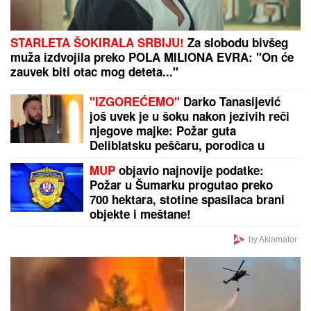
STARLETA ŠOKIRALA SRBIJU!
Za slobodu bivšeg
muža izdvojila preko POLA MILIONA EVRA: "On će
zauvek biti otac mog deteta..."
"IZGOREĆEMO"
Darko Tanasijević
još uvek je u šoku nakon jezivih reči
njegove majke: Požar guta
Deliblatsku peščaru, porodica u
dramatičnoj borbi sa vatrenom
MUP
objavio najnovije podatke:
stihijom
Požar u Šumarku progutao preko
700 hektara, stotine spasilaca brani
objekte i meštane!
by Aklamator