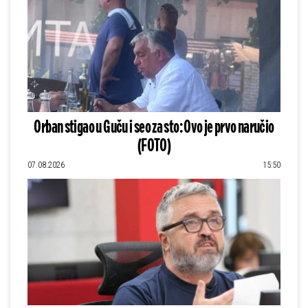
Orban stigao u Guču i seo za sto: Ovo je prvo naručio
(FOTO)
07.08.2026
15:50