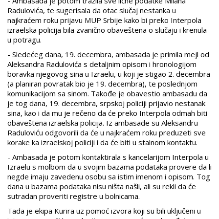
- Ambasada je potom tražila sve lične podatke Milana
Radulovića, te sugerisala da otac slučaj nestanka u
najkraćem roku prijavu MUP Srbije kako bi preko Interpola
izraelska policija bila zvanično obaveštena o slučaju i krenula
u potragu.
- Sledećeg dana, 19. decembra, ambasada je primila mejl od
Aleksandra Radulovića s detaljnim opisom i hronologijom
boravka njegovog sina u Izraelu, u koji je stigao 2. decembra
(a planiran povratak bio je 19. decembra), te poslednjom
komunikacijom sa sinom. Takođe je obavestio ambasadu da
je tog dana, 19. decembra, srpskoj policiji prijavio nestanak
sina, kao i da mu je rečeno da će preko Interpola odmah biti
obaveštena izraelska policija. Iz ambasade su Aleksandru
Raduloviću odgovorili da će u najkraćem roku preduzeti sve
korake ka izraelskoj policiji i da će biti u stalnom kontaktu.
- Ambasada je potom kontaktirala s kancelarijom Interpola u
Izraelu s molbom da u svojim bazama podataka provere da li
negde imaju zavedenu osobu sa istim imenom i opisom. Tog
dana u bazama podataka nisu ništa našli, ali su rekli da će
sutradan proveriti registre u bolnicama.
Tada je ekipa Kurira uz pomoć izvora koji su bili uključeni u