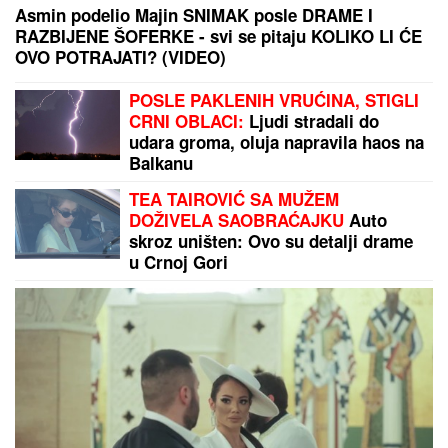
Asmin podelio Majin SNIMAK posle DRAME I
RAZBIJENE ŠOFERKE - svi se pitaju KOLIKO LI ĆE
OVO POTRAJATI? (VIDEO)
POSLE PAKLENIH VRUĆINA, STIGLI
CRNI OBLACI:
Ljudi stradali do
udara groma, oluja napravila haos na
Balkanu
TEA TAIROVIĆ SA MUŽEM
DOŽIVELA SAOBRAĆAJKU
Auto
skroz uništen: Ovo su detalji drame
u Crnoj Gori