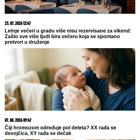
23. 07. 2026 12:47
Letnje večeri u gradu više nisu rezervisane za vikend:
Zašto sve više ljudi bira večeru koja se spontano
pretvori u druženje
07. 08. 2026 09:47
Čiji hromozom određuje pol deteta? XX rađa se
devojčica, XY rađa se dečak