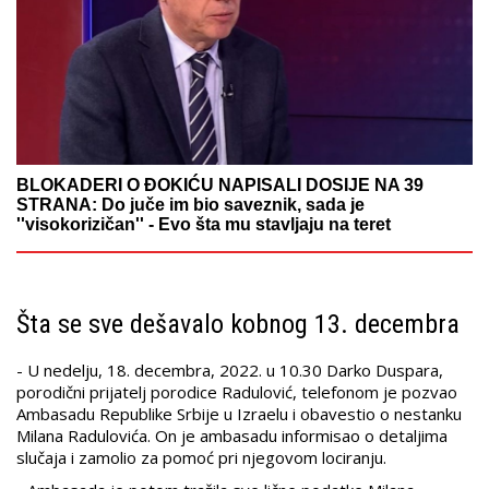
BLOKADERI O ĐOKIĆU NAPISALI DOSIJE NA 39
STRANA: Do juče im bio saveznik, sada je
''visokorizičan'' - Evo šta mu stavljaju na teret
Šta se sve dešavalo kobnog 13. decembra
- U nedelju, 18. decembra, 2022. u 10.30 Darko Duspara,
porodični prijatelj porodice Radulović, telefonom je pozvao
Ambasadu Republike Srbije u Izraelu i obavestio o nestanku
Milana Radulovića. On je ambasadu informisao o detaljima
slučaja i zamolio za pomoć pri njegovom lociranju.