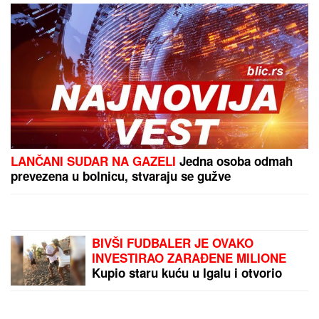
LANČANI SUDAR NA GAZELI
Jedna osoba odmah
prevezena u bolnicu, stvaraju se gužve
BIVŠI FUDBALER JE OVAKO
INVESTIRAO ZARAĐENE MILIONE
Kupio staru kuću u Igalu i otvorio
restoran na Bojani, a evo šta je
pripalo bivšoj supruzi posle razvoda