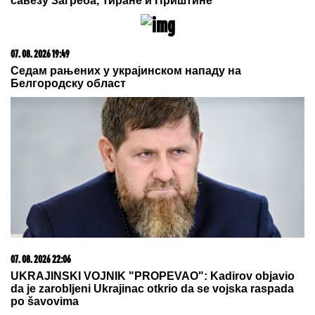
савезу Загреба, Тиране и Приштине
07. 08. 2026 19:49
Седам рањених у украјинском нападу на
Белгородску област
07. 08. 2026 22:06
UKRAJINSKI VOJNIK "PROPEVAO": Kadirov objavio
da je zarobljeni Ukrajinac otkrio da se vojska raspada
po šavovima