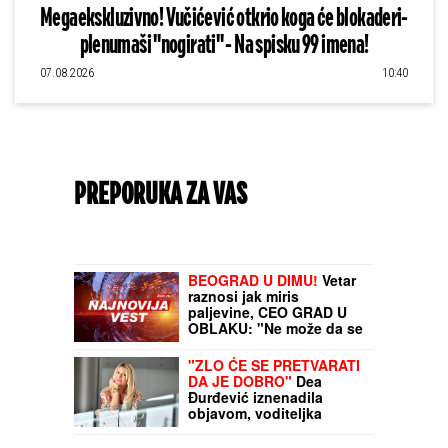
Megaekskluzivno! Vučićević otkrio koga će blokaderi-
plenumaši "nogirati" - Na spisku 99 imena!
07.08.2026
10:40
PREPORUKA ZA VAS
BEOGRAD U DIMU!
Vetar
raznosi jak miris
paljevine, CEO GRAD U
OBLAKU: "Ne može da se
diše!"
"ZLO ĆE SE PRETVARATI
DA JE DOBRO"
Dea
Đurđević iznenadila
objavom, voditeljka
podelila savet: "Kad god
vidiš zlo, veruj da je zlo"