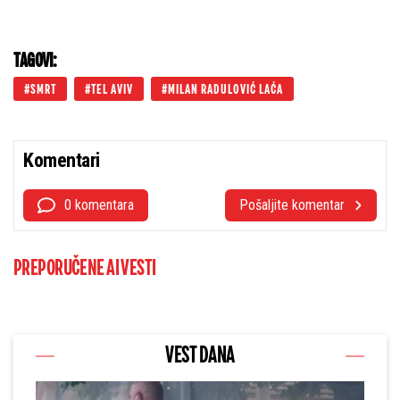
TAGOVI:
SMRT
TEL AVIV
MILAN RADULOVIĆ LAĆA
Komentari
0 komentara
Pošaljite komentar
PREPORUČENE AI VESTI
VEST DANA