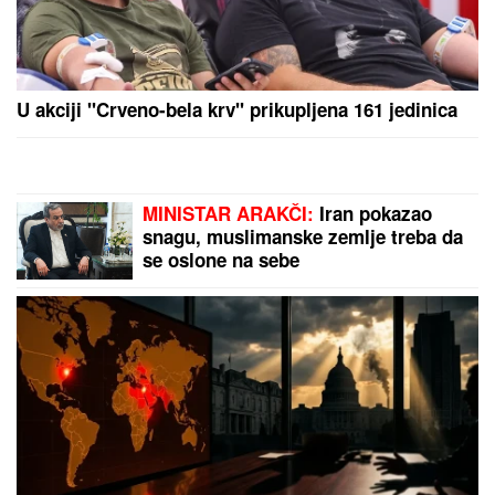
U akciji "Crveno-bela krv" prikupljena 161 jedinica
MINISTAR ARAKČI:
Iran pokazao
snagu, muslimanske zemlje treba da
se oslone na sebe