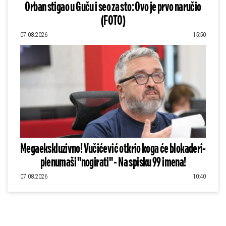
Orban stigao u Guču i seo za sto: Ovo je prvo naručio
(FOTO)
07.08.2026
15:50
Megaekskluzivno! Vučićević otkrio koga će blokaderi-
plenumaši "nogirati" - Na spisku 99 imena!
07.08.2026
10:40