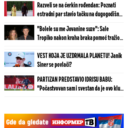
Razveli se na ćerkin rođendan: Poznati
estradni par stavio tačku na dugogodišnji
brak
"Bolele su me Jovanine suze": Sale
Tropiko nakon kraha braka pomoć tražio
kod duhovnika
VEST KOJA JE UZDRMALA PLANETU! Janik
Siner se povlači?
PARTIZAN PREDSTAVIO IDRISU BABU:
"Počastvovan sam i svestan da je ovo klub
sa velikom istorijom"