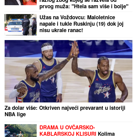
ISLAND PONOVO PORUČIO EU:
Prestanite da "pomažete"
UDARI VETRA DOSTIŽU I 198
KILOMETARA NA ČAS:
Otkazani
letovi, stotinama hiljada ljudi
naređena hitna evakuacija zbog
"Delfina" (VIDEO)