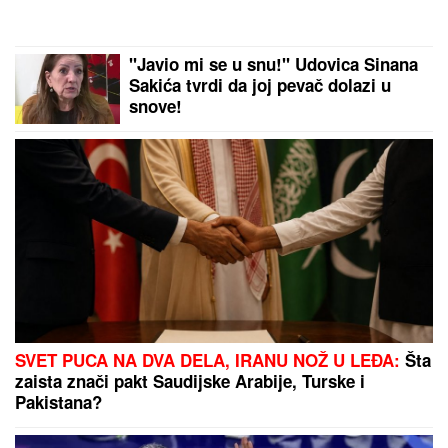
RIJALITI ZVEZDA ŽIVI U RASKOŠNOJ VILI U
BEOGRADU
Kuća ima 132 kvadrata, a samo kupatilo
je kao GARSONJERA: "On je jedini naslednik"
U SRED OPERACIJE UDARIO
ZEMLjOTRES Neverovatan snimak:
Lekari leteli po sali, o reakciji
hirurga svi pričaju (VIDEO)
"SMETALI SU MU MOJI IZLASCI"
Voditeljka Ana Radulović progovorila
o razvodu od pevača Mirčeta
Radulovića