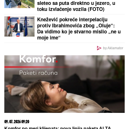
"KAKAV TO PSIHOPATA MOŽE BITI"
Turčin živeo sa
ženom u stanu u Borči u kojem je ubio Ruskinju:
Isplivali stravični detalji
"ZATO JE I BIVŠI"
Jovana Jeremić
se uskoro udaje za Tigra, a OVO je
razlog zbog kojeg se razvela od
prvog muža: "Htela sam više i bolje"
Užas na Voždovcu: Maloletnice
napale i tukle Ruskinju (19) dok joj
nisu ukrale ranac!