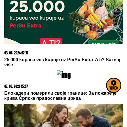
Сазнања „Политике”: Црна Гора следећа у војном
савезу Загреба, Тиране и Приштине
05. 08. 2026 14:12
Koliko visoku temperaturu ljudsko telo može da izdrži?
VIDEO