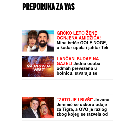
PREPORUKA ZA VAS
GRČKO LETO ŽENE
OGNJENA AMIDŽIĆA!
Mina ističe GOLE NOGE,
u kadar upala i jahta: Tek
da je vidite u MINI
BIKINIJU (FOTO)
LANČANI SUDAR NA
GAZELI
Jedna osoba