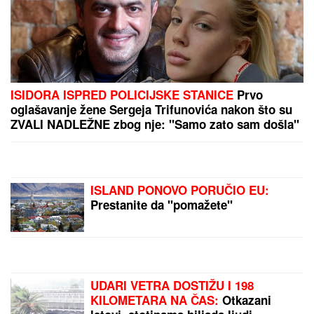
Ako držite ventilator tik uz krevet, PRAVITE VELIKU
GREŠKU: Narušavate zdravlje, a nećete se ni
rashladiti - OVO DUGME malo ko koristi, a pravi
najveću razliku
"SVAKO ĆE IMATI PRAVO DA
POGREŠI"
Otac Nemanje Gudelja se
oglasio nakon što je postao deda i
otkrio kakvi su odnosi u porodici -
sad je sve jasno