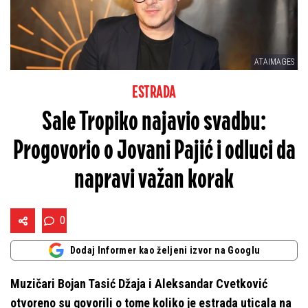
ATAIMAGES
ESTRADA
Sale Tropiko najavio svadbu:
Progovorio o Jovani Pajić i odluci da
napravi važan korak
0
Dodaj Informer kao željeni izvor na Googlu
Muzičari Bojan Tasić Džaja i Aleksandar Cvetković
otvoreno su govorili o tome koliko je estrada uticala na