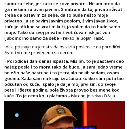
samo za sebe, jer zato se zove privatni. Nisam hteo da
ga mešam sa ovim javnim. Smatram da taj privatni život
treba da ostavim za sebe, da to bude nešto moje
privatno. Ja se bavim javnim poslom, živim javan život,
tačnije. Ali kad se vratim kući, ja volim da to bude samo
moje. Tako da svoj privatni život čuvam isključivo i
ljubomorno samo za sebe - r
ekao je Bojan Tasić.
Ipak, priznaje da je estrada ostavila posledice na porodični
život i vreme provedeno sa decom.
- Porodica i dan-danas ispašta. Mislim, to je sastavni deo
našeg posla i to mora tako da bude. Ja sam jedno vreme
beležio naše nastupe i to je trajalo nekih sedam, osam
godina. Kada sam na kraju izračunao koliko sam puta bio
odsutan od kuće, ispalo je da je moj prvi sin, do svoje
pete ili šeste godine, pola života proveo bez mene kod
kuće. To je cena koju plaćamo -
iskreno je rekao Džaja.