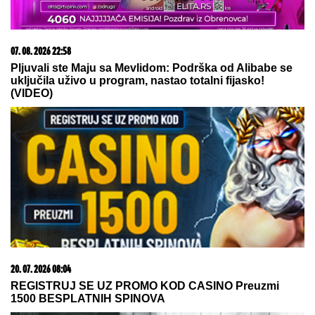
15. 07. 2026 07:44
Većina građana izgubi novac pre nego što stigne na
letovanje - ovih 7 troškova skoro niko ne planira
06. 08. 2026 07:08
Evo u kojim banjama važi vaučer od 10.000 dinara -
kompletan spisak destinacija u Srbiji