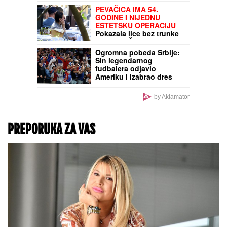
odmah prevezena u
bolnicu, stvaraju se
gužve
"ZATO JE I BIVŠI"
Jovana
Jeremić se uskoro udaje
za Tigra, a OVO je razlog
zbog kojeg se razvela od
prvog muža: "Htela sam
više i bolje"