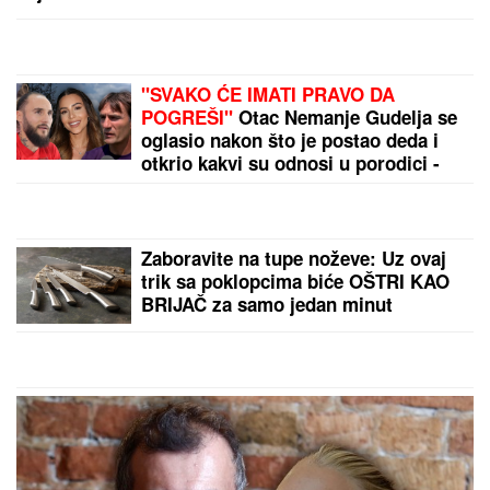
NBA lige
Teheran zalivskim državama: Ako SAD ponovo
udare, platićete i vi
by Aklamator
PREPORUKA ZA VAS