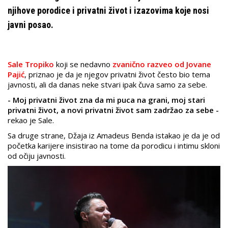
njihove porodice i privatni život i izazovima koje nosi
javni posao.
Sale Tropiko
koji se nedavno
zvanično razveo od Jovane
Pajić
, priznao je da je njegov privatni život često bio tema
javnosti, ali da danas neke stvari ipak čuva samo za sebe.
- Moj privatni život zna da mi puca na grani, moj stari
privatni život, a novi privatni život sam zadržao za sebe -
rekao je Sale.
Sa druge strane, Džaja iz Amadeus Benda istakao je da je od
početka karijere insistirao na tome da porodicu i intimu skloni
od očiju javnosti.