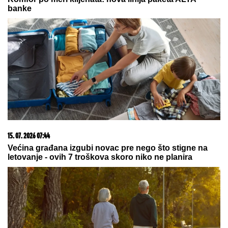
Za dolar više: Otkriven najveći prevarant u istoriji
NBA lige
DRAMA U OVČARSKO-
KABLARSKOJ KLISURI
Kolima
sleteo sa puta direktno u jezero, u
toku izvlačenje vozila (FOTO)
Knežević pokreće interpelaciju
protiv Ibrahimovića zbog „Oluje“:
Da vidimo ko je stvarno mislio „ne u
moje ime“
by Aklamator