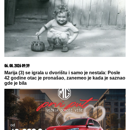
07. 08. 2026 18:55
Нова правила у саобраћају: Веће казне, посебна
ограничења за младе возаче
07. 08. 2026 22:58
Pljuvali ste Maju sa Mevlidom: Podrška od Alibabe se
uključila uživo u program, nastao totalni fijasko!
(VIDEO)