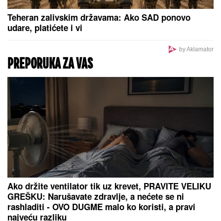
SVET PUCA NA DVA DELA, IRANU NOŽ U LEĐA:
Šta
zaista znači pakt Saudijske Arabije, Turske i
Pakistana?
Za dolar više: Otkriven najveći prevarant u istoriji