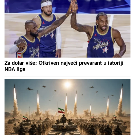
Otkriveno ko se umešao u brak Karleuše i Tošića!
Pevačica prvi put izustila ime
"Javio mi se u snu!" Udovica Sinana
Sakića tvrdi da joj pevač dolazi u
snove!