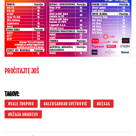
PROČITAJTE JOŠ
TAGOVI:
SALE TROPIKO
ALEKSANDAR CVETKOVIĆ
DŽAJA
DŽAJA AMADEUS