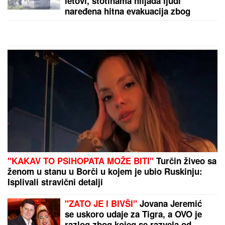
Zaboravite na tupe noževe: Uz ovaj
trik sa poklopcima biće OŠTRI KAO
BRIJAČ za samo jedan minut
ISIDORA ISPRED POLICIJSKE STANICE
Prvo
oglašavanje žene Sergeja Trifunovića nakon što su
ZVALI NADLEŽNE zbog nje: "Samo zato sam došla"