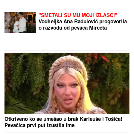
JE UDARAC BIO FATALAN!"
Stručnjaci o zločinu na Novom
Beogradu: Da li je tragedija mogla
biti sprečena?
"SVAKO ĆE IMATI PRAVO DA
POGREŠI"
Otac Nemanje Gudelja se
oglasio nakon što je postao deda i
otkrio kakvi su odnosi u porodici -
sad je sve jasno