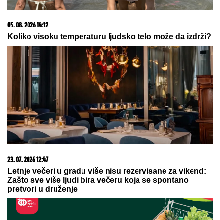
06. 08. 2026 09:39
Marija (3) se igrala u dvorištu i samo je nestala: Posle
42 godine otac je pronašao, zanemeo je kada je saznao
gde je bila
03. 08. 2026 13:23
Hibrid broj 1 koji osvaja Evropu, sada po specijalnoj
akcijskoj ceni od 19.990€ do 31.8.
07. 08. 2026 09:14