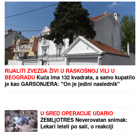
PREPORUKA ZA VAS
"ZLO ĆE SE PRETVARATI DA JE DOBRO"
Dea
Đurđević iznenadila objavom, voditeljka podelila
savet: "Kad god vidiš zlo, veruj da je zlo"
"OVO JE UBISTVO U AFEKTU,
REKONSTRUKCIJA ĆE OTKRITI KOJI