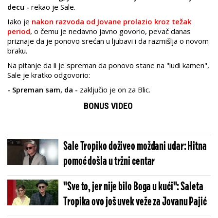
decu -
rekao je Sale.
Iako je
nakon razvoda od Jovane prolazio kroz težak
period
, o čemu je nedavno javno govorio, pevač danas
priznaje da je ponovo srećan u ljubavi i da razmišlja o novom
braku.
Na pitanje da li je spreman da ponovo stane na "ludi kamen",
Sale je kratko odgovorio:
- Spreman sam, da -
zaključio je on za Blic.
BONUS VIDEO
Sale Tropiko doživeo moždani udar: Hitna
pomoć došla u tržni centar
"Sve to, jer nije bilo Boga u kući": Saleta
Tropika ovo još uvek veže za Jovanu Pajić