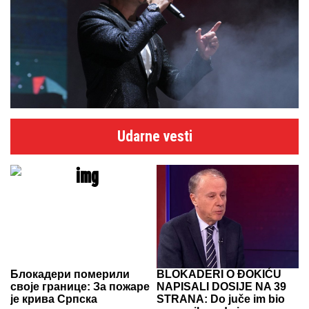
Udarne vesti
Блокадери померили
BLOKADERI O ĐOKIĆU
своје границе: За пожаре
NAPISALI DOSIJE NA 39
је крива Српска
STRANA: Do juče im bio