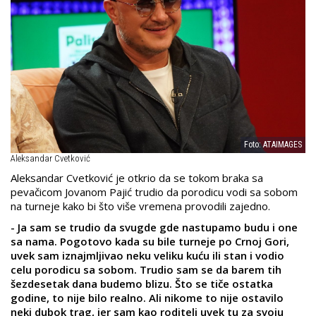
Foto: ATAIMAGES
Aleksandar Cvetković
Aleksandar Cvetković je otkrio da se tokom braka sa
pevačicom Jovanom Pajić trudio da porodicu vodi sa sobom
na turneje kako bi što više vremena provodili zajedno.
- Ja sam se trudio da svugde gde nastupamo budu i one
sa nama. Pogotovo kada su bile turneje po Crnoj Gori,
uvek sam iznajmljivao neku veliku kuću ili stan i vodio
celu porodicu sa sobom. Trudio sam se da barem tih
šezdesetak dana budemo blizu. Što se tiče ostatka
godine, to nije bilo realno. Ali nikome to nije ostavilo
neki dubok trag, jer sam kao roditelj uvek tu za svoju