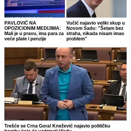
PAVLOVIĆ NA
Vučić najavio veliki skup u
OPOZICIONIM MEDIJIMA:
Novom Sadu: "Šetam bez
Mali je u pravu, ima para za
straha, nikada nisam imao
veće plate i penzije
problem"
Trešće se Crna Gora! Knežević najavio političku