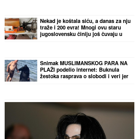
Stanković i dalje čuva uspomene sa Jovanom
Jeremić, zbog jednog detalja svi komentarišu da je
nije preboleo
SNIMA SE DOK NAMEŠTA KUPAĆI,
MUŠKARCIMA NIJE DOBRO!
Prezgodna Srpkinja (41) podigla
donji deo bikinija, od oblina se muti
um: "Uspostavila kontakt sa telom"
(FOTO)
BORA SANTANA IMA OZBILJAN
BIZNIS ZA KOJI SE MALO ZNA
Pored rijalitija i voditeljstva novac
mu kaplje i od ovog posla: "Ljudi mi
dolaze svakodnevno"