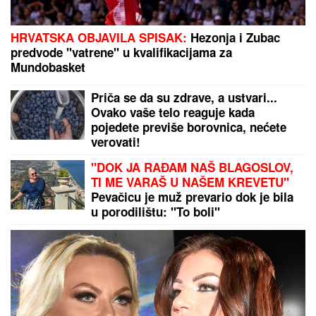
Ne možete ih prevariti! Ova 3 horoskopska znaka
vide sve što pokušavate da sakrijete, kao da čitaju
tuđe misli
"STVARNO JESAM SPONZORUŠA I
SKUPA SAM!"
Ćerka pokojnog
pevača šokirala javnost priznanjem,
pa otkrila šta ZAHTEVA od
muškaraca
Pevačica HITNO PREKINULA PESMU
zbog STRAHA NA BINI -Publika je
posmatrala u NEVERICI, a sada se
oglasila emotivnom porukom!