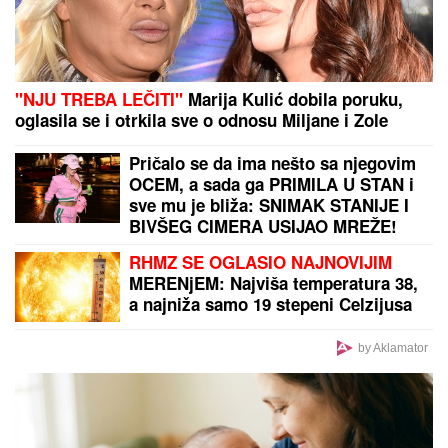
HRVATSKA OBJAVILA SPISAK:
Hezonja i Zubac
predvode "vatrene" u kvalifikacijama za
Mundobasket
Priča se da su zdrave, a ustvari...
Ovako vaše telo reaguje kada
pojedete previše borovnica, nećete
verovati!