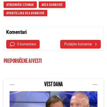
TRUDNIČKI STOMAK
DEA ĐURĐEVIĆ
VODITELJKA DEA ĐURĐEVIĆ
Komentari
0 komentara
Pošaljite komentar
PREPORUČENE AI VESTI
VEST DANA