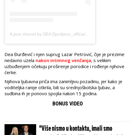
A post shared by DEA Djurdjevic_official (@deadjurdjevic_official)
Dea Đurđević i njen suprug Lazar Petrović, čije je prezime
nedavno uzela
nakon intimnog venčanja
, s velikim
uzbuđenjem očekuju proširenje porodice i rođenje njihove
ćerke.
Njihova ljubavna priča ima zanimljivu pozadinu, jer kako je
voditeljka ranije otkrila, bili su srednjoškolska ljubav, a
sudbina ih je ponovo spojila nakon 15 godina.
BONUS VIDEO
"Više nismo u kontaktu, imali smo