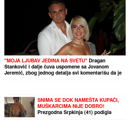
SVAĐA ISPRED PINKA
Aneli se suočila sa
Neriom i Hanom, oni prete
dokazima, raskrinkali i
Situ: "Imamo sve u
telefonu" (Video)
Ovo skriveno ostrvo
mnogi porede sa
Maldivima: Nema kafića i
restorana, nalazi se u