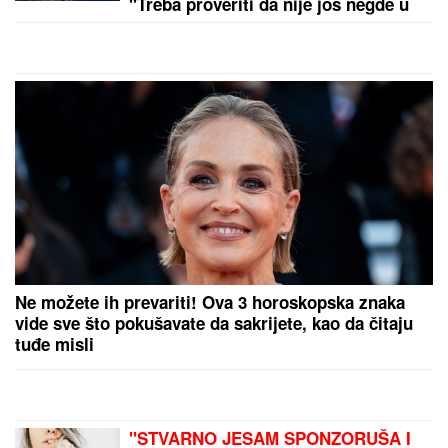
by Aklamator
PREPORUKA ZA VAS
"RODI MI JOŠ JEDNU BEBU",
slavni glumac (68)
predložio supruzi (42) da dobiju OSMO DETE - njena
reakcija je hit: Za 9 godina dočekali su 4 SINA I 3
ĆERKE, ali on ne želi da se zaustavi