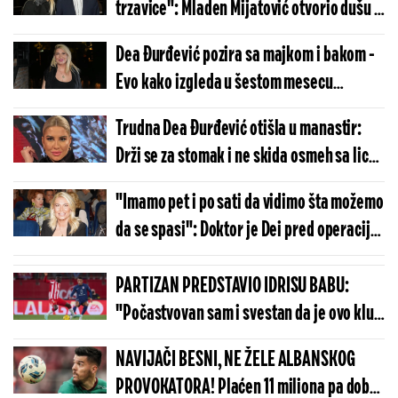
trzavice": Mladen Mijatović otvorio dušu o
trudnoj Dei
Dea Đurđević pozira sa majkom i bakom -
Evo kako izgleda u šestom mesecu
trudnoće (FOTO)
Trudna Dea Đurđević otišla u manastir:
Drži se za stomak i ne skida osmeh sa lica
(FOTO)
"Imamo pet i po sati da vidimo šta možemo
da se spasi": Doktor je Dei pred operaciju
saopštio strašne vesti
PARTIZAN PREDSTAVIO IDRISU BABU:
"Počastvovan sam i svestan da je ovo klub
sa velikom istorijom"
NAVIJAČI BESNI, NE ŽELE ALBANSKOG
PROVOKATORA! Plaćen 11 miliona pa dobio