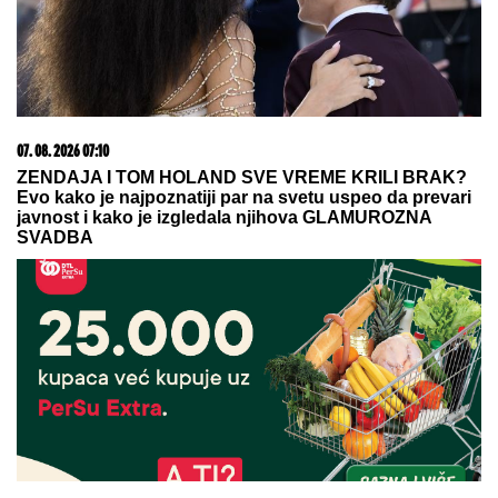
07. 08. 2026 12:51
Šok izjava ćerke pokojnog pevačca! Zaprepastila
javnost: Jesam sponzoruša i skupa sam