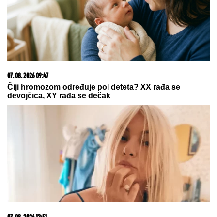
"DOK JA RAĐAM NAŠ BLAGOSLOV,
TI ME VARAŠ U NAŠEM KREVETU"
Pevačicu je muž prevario dok je bila
u porodilištu: "To boli"
"NJU TREBA LEČITI"
Marija Kulić dobila poruku,
oglasila se i otrkila sve o odnosu Miljane i Zole
Pričalo se da ima nešto sa njegovim
OCEM, a sada ga PRIMILA U STAN i
sve mu je bliža: SNIMAK STANIJE I