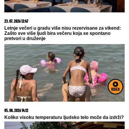
06. 08. 2026 07:08
Evo u kojim banjama važi vaučer od 10.000 dinara -
kompletan spisak destinacija u Srbiji
VIDEO
03. 08. 2026 13:23
Hibrid broj 1 koji osvaja Evropu, sada po specijalnoj
akcijskoj ceni od 19.990€ do 31.8.