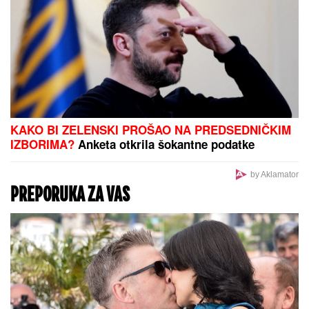
PREDLOZI ZA GOLOVE:
"Tip"
izdvaja - vi birate
Odluka Saveta za Štampu