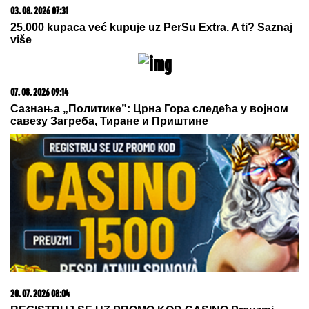
15. 07. 2026 07:44
Većina građana izgubi novac pre nego što stigne na
letovanje - ovih 7 troškova skoro niko ne planira
07. 08. 2026 07:10
ZENDAJA I TOM HOLAND SVE VREME KRILI BRAK?
Evo kako je najpoznatiji par na svetu uspeo da prevari
javnost i kako je izgledala njihova GLAMUROZNA
SVADBA