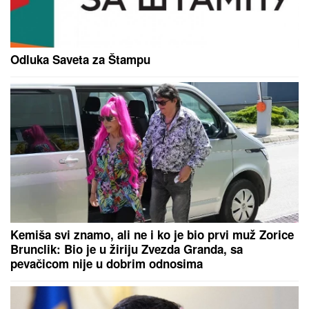
žestoka rasprava o slobodi i veri jer
je ŽENA POTPUNO POKRIVENA:
"On šeta golog stomaka, dok ona ne
može da diše"
Patolozi koji su radili OBDUKCIJU Majkla Džeksona
OSTALI U UŽASU: Nije imao svoj nos, telo mu se
raspadalo, a evo šta su mu pronašli u želucu