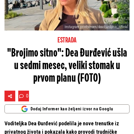
Instagram printscreen/deadjurdjevic_official
ESTRADA
"Brojimo sitno": Dea Đurđević ušla
u sedmi mesec, veliki stomak u
prvom planu (FOTO)
0
Dodaj Informer kao željeni izvor na Googlu
Voditeljka Dea Đurđević podelila je nove trenutke iz
privatnog života i pokazala kako provodi trudničke