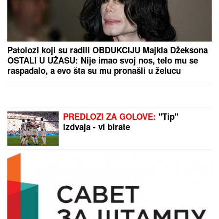
ČEKA DETE SA LJUBAVNICOM
Ana Radulović bez
dlake na jeziku o pevaču koji je ostavio ženu i decu:
"Ježim se od toga"
Nekad je koštala siću, a danas za nju
traže i 200 evra! Mnogi ovu staru
jugoslovensku činiju još čuvaju u
vitrini, a nisu ni svesni koliko može
da vredi
Snimak MUSLIMANSKOG PARA NA
PLAŽI podelio internet: Buknula