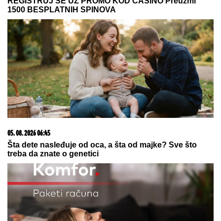
03. 08. 2026 07:31
25.000 kupaca već kupuje uz PerSu Extra. A ti? Saznaj
više
07. 08. 2026 09:14
Сазнања „Политике”: Црна Гора следећа у војном
савезу Загреба, Тиране и Приштине