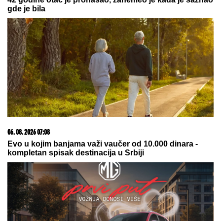
05. 08. 2026 06:45
Šta dete nasleđuje od oca, a šta od majke? Sve što
treba da znate o genetici
09. 07. 2026 09:20
Komfor po meri klijenata: nova linija paketa ALTA
banke