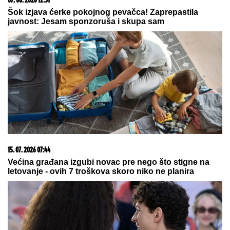
BIVŠEG CIMERA USIJAO MREŽE!
(VIDEO)
RHMZ SE OGLASIO NAJNOVIJIM
MERENjEM: Najviša temperatura 38,
a najniža samo 19 stepeni Celzijusa
by Aklamator
07. 08. 2026 09:47
Čiji hromozom određuje pol deteta? XX rađa se
devojčica, XY rađa se dečak