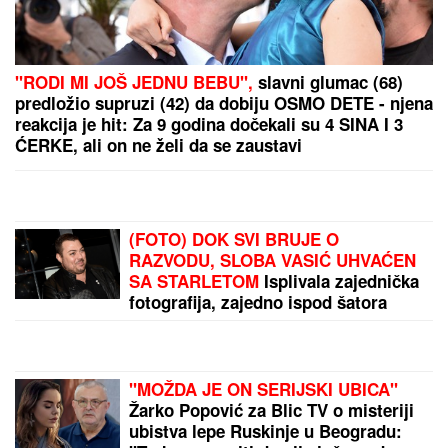
Kemiša svi znamo, ali ne i ko je bio prvi muž Zorice
Brunclik: Bio je u žiriju Zvezda Granda, sa
pevačicom nije u dobrim odnosima
KAKO BI ZELENSKI PROŠAO NA PREDSEDNIČKIM
IZBORIMA?
Anketa otkrila šokantne podatke