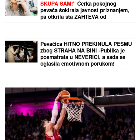
(FOTO) DOK SVI BRUJE O
RAZVODU, SLOBA VASIĆ UHVAĆEN
SA STARLETOM
Isplivala zajednička
fotografija, zajedno ispod šatora
"MOŽDA JE ON SERIJSKI UBICA"
Žarko Popović za Blic TV o misteriji
ubistva lepe Ruskinje u Beogradu:
"Treba proveriti da nije još negde u
Srbiji napravio neko ZLO"