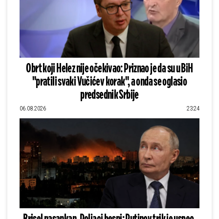
Obrt koji Helez nije očekivao: Priznao je da su u BiH
"pratili svaki Vučićev korak", a onda se oglasio
predsednik Srbije
06.08.2026
23:24