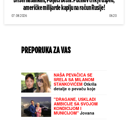
Brisel nasankan, Poljaci besni: Putinov trik je uspeo,
američke milijarde kaplju na račun Rusije!
07.08.2026
06:20
PREPORUKA ZA VAS