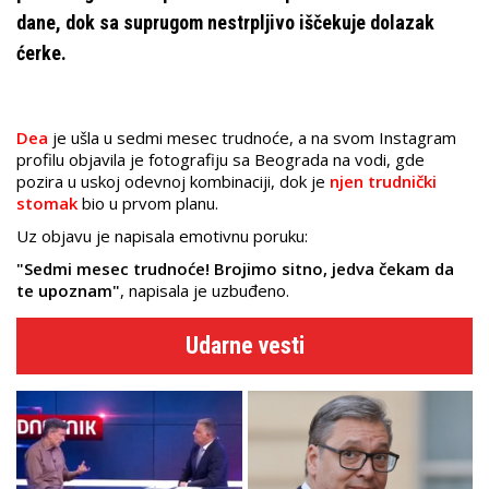
dane, dok sa suprugom nestrpljivo iščekuje dolazak
ćerke.
Dea
je ušla u sedmi mesec trudnoće, a na svom Instagram
profilu objavila je fotografiju sa Beograda na vodi, gde
pozira u uskoj odevnoj kombinaciji, dok je
njen trudnički
stomak
bio u prvom planu.
Uz objavu je napisala emotivnu poruku:
"Sedmi mesec trudnoće! Brojimo sitno, jedva čekam da
te upoznam"
, napisala je uzbuđeno.
Udarne vesti