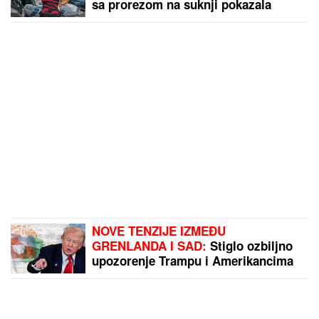
sa prorezom na suknji pokazala
izvajane noge, ali i nešto što nije
htela (FOTO)
NOVE TENZIJE IZMEĐU
GRENLANDA I SAD:
Stiglo ozbiljno
upozorenje Trampu i Amerikancima