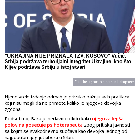
"UKRAJINA NIJE PRIZNALA TZV. KOSOVO" Vučić:
Srbija podržava teritorijalni integritet Ukrajine, kao što
Kijev podržava Srbiju u istoj stvari
Foto: Instagram prntscreen/bakaprase
Njeno vrelo izdanje odmah je privuklo pažnju svih pratilaca
koji nisu mogli da ne primete koliko je njegova devojka
zgodna.
Podsetimo, Baka je nedavno otkrio kako
njegova lepša
polovina posećuje psihoterapeuta
zbog pritiska javnosti
sa kojim se svakodnevno suočava kao devojka jednog od
najpopularnijeg jutjubera u Srbiji.