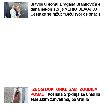
Slavlje u domu Dragana Stankovića 4
dana nakon što je VERIO DEVOJKU
Čestitke se nižu: "Biću tvoj oslonac i
sigurnost! Ti si prava osoba"
"ZBOG DOKTORKE SAM IZGUBILA
POSAO"
Poznata Srpkinja se uništila
estetskim zahvatima, pa vratila
prirodan izgled: Sada isplivala stara