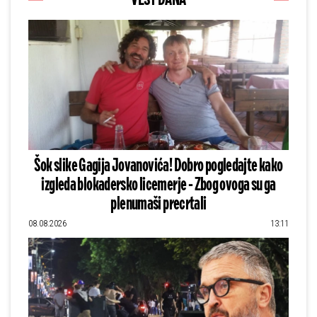
Šok slike Gagija Jovanovića! Dobro pogledajte kako
izgleda blokadersko licemerje - Zbog ovoga su ga
plenumaši precrtali
08.08.2026
13:11