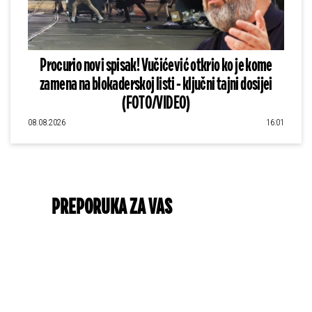
Procurio novi spisak! Vučićević otkrio ko je kome
zamena na blokaderskoj listi - ključni tajni dosijei
(FOTO/VIDEO)
08.08.2026
16:01
PREPORUKA ZA VAS