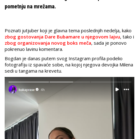
pometnju na mrežama.
Poznati jutjuber koji je glavna tema poslednjih nedelja, kako
zbog gostovanja Dare Bubamare u njegovom lajvu
, tako i
zbog organizovanja novog boks meča
, sada je ponovo
pokrenuo lavinu komentara.
Bogdan je danas putem svog Instagram profila podelio
fotografiju iz spavaće sobe, na kojoj njegova devojka Milena
sedi u tangama na krevetu.