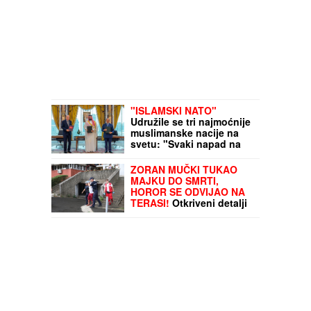
"ISLAMSKI NATO"
Udružile se tri najmoćnije
muslimanske nacije na
svetu: "Svaki napad na
jednu od nas, smatraće
se NAPADOM NA SVE"
ZORAN MUČKI TUKAO
MAJKU DO SMRTI,
HOROR SE ODVIJAO NA
TERASI!
Otkriveni detalji
jezivog ubistva doktorke:
Evo kako se osumnjičeni
branio na saslušanju
(FOTO, VIDEO)