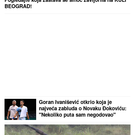
BEOGRAD!
Goran Ivanišević otkrio koja je
najveća zabluda o Novaku Đokoviću:
"Nekoliko puta sam negodovao"