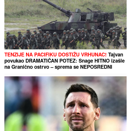
TENZIJE NA PACIFIKU DOSTIŽU VRHUNAC!
Tajvan
povukao DRAMATIČAN POTEZ: Snage HITNO izašle
na Granično ostrvo – sprema se NEPOSREDNI
SUKOB?!