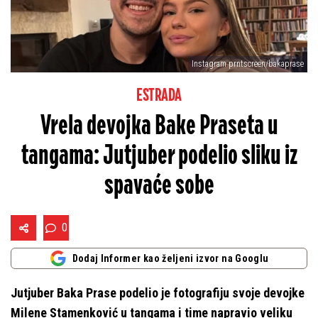
Instagram prntscreen/bakaprase
ESTRADA
Vrela devojka Bake Praseta u
tangama: Jutjuber podelio sliku iz
spavaće sobe
0
Dodaj Informer kao željeni izvor na Googlu
Jutjuber Baka Prase podelio je fotografiju svoje devojke
Milene Stamenković u tangama i time napravio veliku