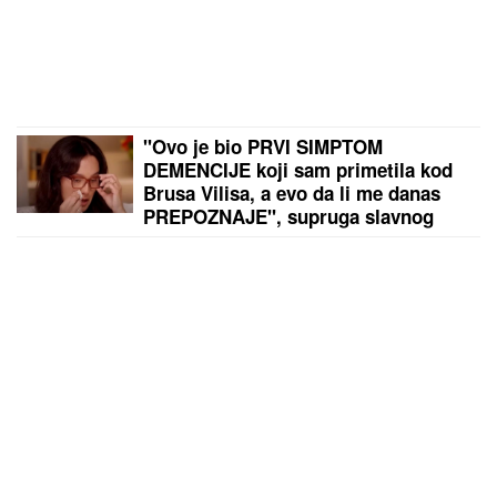
"Ovo je bio PRVI SIMPTOM
DEMENCIJE koji sam primetila kod
Brusa Vilisa, a evo da li me danas
PREPOZNAJE", supruga slavnog
glumca otkrila nove detalje -
OSEĆAJ KRIVICE je non stop prati