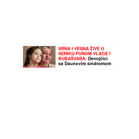
SRNA I VESNA ŽIVE U
SENIKU PUNOM VLAGE I
BUBAŠVABA:
Devojčici
sa Daunovim sindromom
i njenoj majci jedini dom
je objekat nedostojan
čoveka