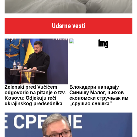
Udarne vesti
Zelenski pred Vučićem
Блокадери нападају
odgovorio na pitanje o tzv.
Синишу Малог, њихов
Kosovu: Odjekuju reči
економски стручњак им
ukrajinskog predsednika
„срушио снешка”