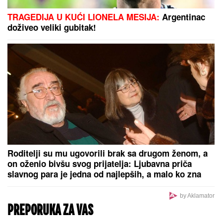
TRAGEDIJA U KUĆI LIONELA MESIJA:
Argentinac
doživeo veliki gubitak!
Roditelji su mu ugovorili brak sa drugom ženom, a
on oženio bivšu svog prijatelja: Ljubavna priča
slavnog para je jedna od najlepših, a malo ko zna
detalje
by Aklamator
PREPORUKA ZA VAS