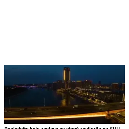
Pogledajte koja zastava se sinoć zavijorila na KULI