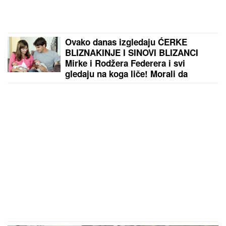
Ovako danas izgledaju ĆERKE
BLIZNAKINJE I SINOVI BLIZANCI
Mirke i Rodžera Federera i svi
gledaju na koga liče! Morali da
zarađuju DŽEPERAC iako im je otac
milijarder: "Neka znaju da novac ne
pada sa neba"