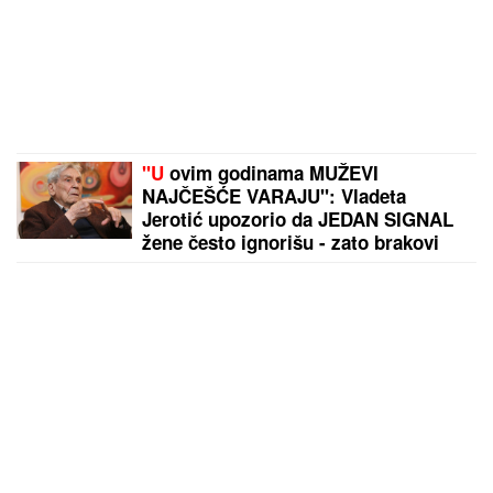
"U
ovim godinama MUŽEVI
NAJČEŠĆE VARAJU": Vladeta
Jerotić upozorio da JEDAN SIGNAL
žene često ignorišu - zato brakovi
pucaju