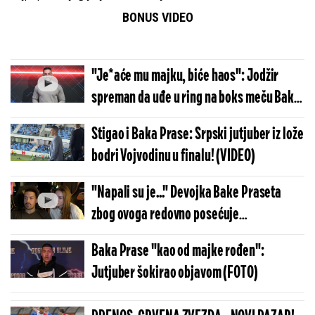
BONUS VIDEO
"Je*aće mu majku, biće haos": Jodžir
spreman da uđe u ring na boks meču Bake
Praseta
Stigao i Baka Prase: Srpski jutjuber iz lože
bodri Vojvodinu u finalu! (VIDEO)
"Napali su je..." Devojka Bake Praseta
zbog ovoga redovno posećuje
psihoterapeuta
Baka Prase "kao od majke rođen":
Jutjuber šokirao objavom (FOTO)