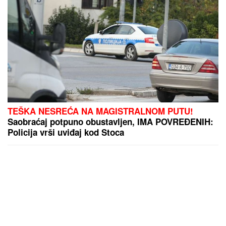
TEŠKA NESREĆA NA MAGISTRALNOM PUTU!
Saobraćaj potpuno obustavljen, IMA POVREĐENIH:
Policija vrši uviđaj kod Stoca