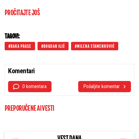
PROČITAJTE JOŠ
TAGOVI:
BAKA PRASE
BOGDAN ILIĆ
MILENA STAMENKOVIĆ
Komentari
0 komentara
Pošaljite komentar
PREPORUČENE AI VESTI
VEST DANA