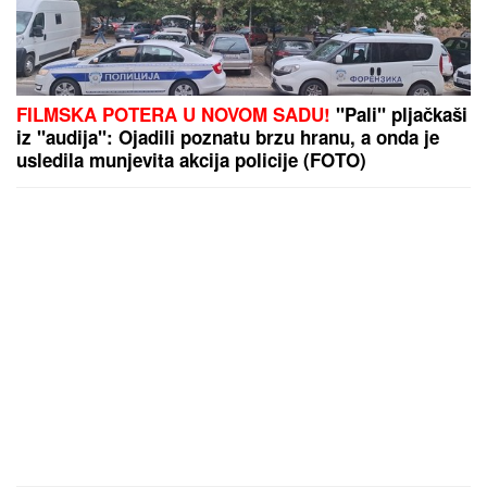
FILMSKA POTERA U NOVOM SADU!
"Pali" pljačkaši
iz "audija": Ojadili poznatu brzu hranu, a onda je
usledila munjevita akcija policije (FOTO)