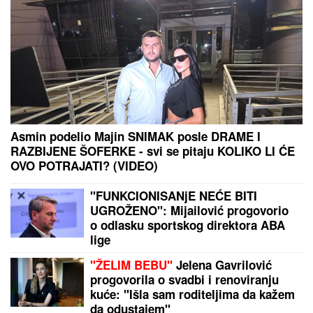
Asmin podelio Majin SNIMAK posle DRAME I
RAZBIJENE ŠOFERKE - svi se pitaju KOLIKO LI ĆE
OVO POTRAJATI? (VIDEO)
"FUNKCIONISANjE NEĆE BITI
UGROŽENO": Mijailović progovorio
o odlasku sportskog direktora ABA
lige
"ŽELIM BEBU"
Jelena Gavrilović
progovorila o svadbi i renoviranju
kuće: "Išla sam roditeljima da kažem
da odustajem"