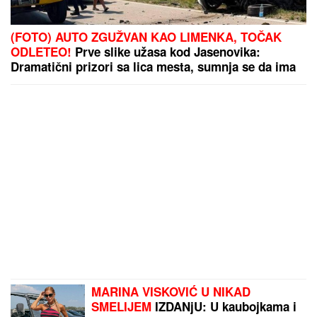
(FOTO) AUTO ZGUŽVAN KAO LIMENKA, TOČAK
ODLETEO!
Prve slike užasa kod Jasenovika:
Dramatični prizori sa lica mesta, sumnja se da ima
povređenih
MARINA VISKOVIĆ U NIKAD
SMELIJEM
IZDANjU: U kaubojkama i