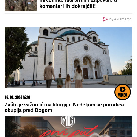
komentari ih dokrajčili!
by Aklamator
VIDEO
08. 08. 2026 16:10
Zašto je važno ići na liturgiju: Nedeljom se porodica
okuplja pred Bogom