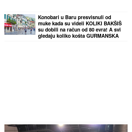
Konobari u Baru presvisnuli od
muke kada su videli KOLIKI BAKŠIŠ
su dobili na račun od 80 evra! A svi
gledaju koliko košta GURMANSKA
PLJESKAVICA - i evo kako
komentarišu NAPOJNICU