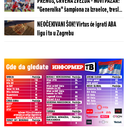
PRENOS, CRVENA ZVEZDA - NOVI PAZAR!
"Generalka" šampiona za Izraelce, tresle
se konstrukcije na oba gola!
NEOČEKIVANI ŠOK! Virtus će igrati ABA
ligu i to u Zagrebu