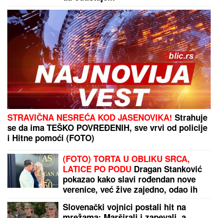
STRAVIČNA NESREĆA KOD JASENOVIKA!
Strahuje
se da ima TEŠKO POVREĐENIH, sve vrvi od policije
i Hitne pomoći (FOTO)
(FOTO) TORTA U OBLIKU SRCA,
LATICE PO PODU
Dragan Stanković
pokazao kako slavi rođendan nove
verenice, već žive zajedno, odao ih
jedan detalj
Slovenački vojnici postali hit na
mrežama: Marširali i zapevali, a