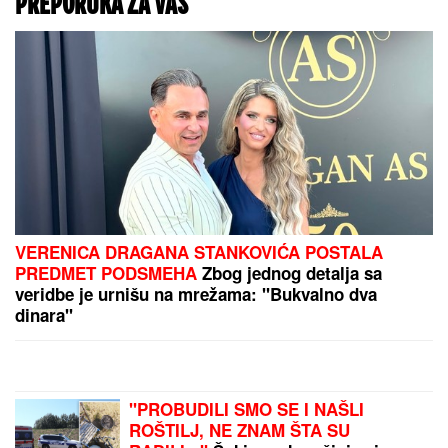
se sa muzičarima i jeo svadbarski
kupus