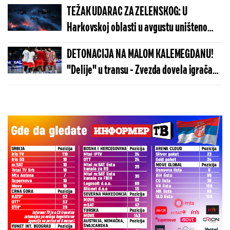
TEŽAK UDARAC ZA ZELENSKOG: U
Harkovskoj oblasti u avgustu uništeno
više od 100 „baba jaga“
DETONACIJA NA MALOM KALEMEGDANU!
"Delije" u transu - Zvezda dovela igrača
Real Madrida!