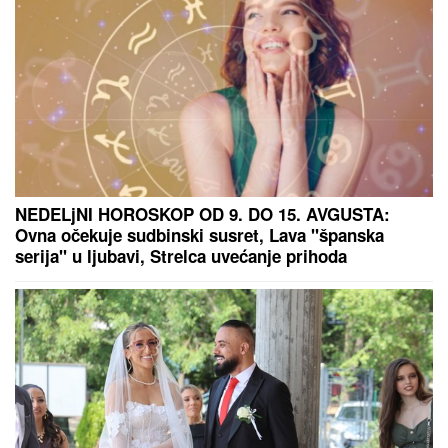
(PAPARACO) ĐINA DŽINOVIĆ U CRNOJ GORI
Evo
kako izgleda bez filtera: U haljini do poda sa golim
leđima, mnogi je nisu prepoznali