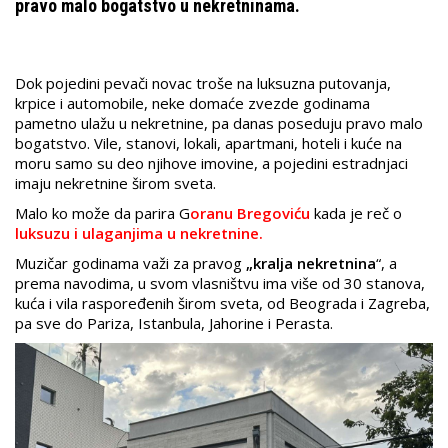
pravo malo bogatstvo u nekretninama.
Dok pojedini pevači novac troše na luksuzna putovanja,
krpice i automobile, neke domaće zvezde godinama
pametno ulažu u nekretnine, pa danas poseduju pravo malo
bogatstvo. Vile, stanovi, lokali, apartmani, hoteli i kuće na
moru samo su deo njihove imovine, a pojedini estradnjaci
imaju nekretnine širom sveta.
Malo ko može da parira G
oranu Bregoviću
kada je reč o
luksuzu i ulaganjima u nekretnine.
Muzičar godinama važi za pravog
„kralja nekretnina
“, a
prema navodima, u svom vlasništvu ima više od 30 stanova,
kuća i vila raspoređenih širom sveta, od Beograda i Zagreba,
pa sve do Pariza, Istanbula, Jahorine i Perasta.