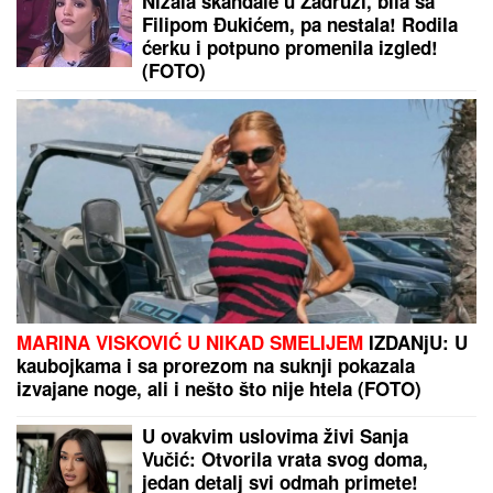
by Aklamator
PREPORUKA ZA VAS
VERENICA DRAGANA STANKOVIĆA POSTALA
PREDMET PODSMEHA
Zbog jednog detalja sa
veridbe je urnišu na mrežama: "Bukvalno dva
dinara"