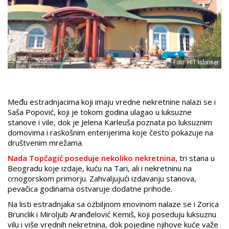
Foto: HIT Informer
Među estradnjacima koji imaju vredne nekretnine nalazi se i
Saša Popović, koji je tokom godina ulagao u luksuzne
stanove i vile, dok je Jelena Karleuša poznata po luksuznim
domovima i raskošnim enterijerima koje često pokazuje na
društvenim mrežama.
Nada Topčagić poseduje nekoliko nekretnina,
tri stana u
Beogradu koje izdaje, kuću na Tari, ali i nekretninu na
crnogorskom primorju. Zahvaljujući izdavanju stanova,
pevačica godinama ostvaruje dodatne prihode.
Na listi estradnjaka sa ozbiljnom imovinom nalaze se i Zorica
Brunclik i Miroljub Aranđelović Kemiš, koji poseduju luksuznu
vilu i više vrednih nekretnina, dok pojedine njihove kuće važe