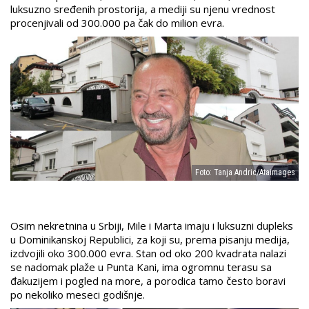
luksuzno sređenih prostorija, a mediji su njenu vrednost
procenjivali od 300.000 pa čak do milion evra.
Foto: Tanja Andric/Ataimages
Osim nekretnina u Srbiji, Mile i Marta imaju i luksuzni dupleks
u Dominikanskoj Republici, za koji su, prema pisanju medija,
izdvojili oko 300.000 evra. Stan od oko 200 kvadrata nalazi
se nadomak plaže u Punta Kani, ima ogromnu terasu sa
đakuzijem i pogled na more, a porodica tamo često boravi
po nekoliko meseci godišnje.