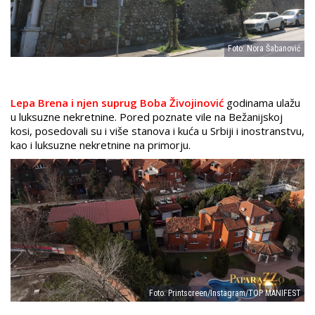
Foto: Nora Šabanović
Lepa Brena i njen suprug Boba Živojinović
godinama ulažu
u luksuzne nekretnine. Pored poznate vile na Bežanijskoj
kosi, posedovali su i više stanova i kuća u Srbiji i inostranstvu,
kao i luksuzne nekretnine na primorju.
Foto: Printscreen/Instagram/TOP MANIFEST