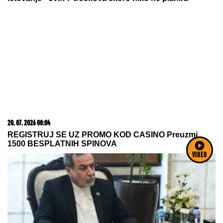
MLAD MESEC I POMRAČENJE
SUNCA
u istom danu donose
neviđene turbulencije: Ova četiri
horoskopska znaka DOBRO ĆE
UPAMTITI 12. avgust - od tad im se
ŽIVOT MENJA NAGLAVAČKE
VIDEO