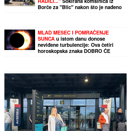
Zvezda dovela ozbiljno pojačanje, Čima Moneke se
odmah oglasio
(VIDEO) OVAKO ČEDA JOVANOVIĆ
BIRNE O ACI KOSU NAKON
VELIKOG GUBITKA
Cela kuća miriše