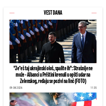
VEST DANA
"Je*eš taj ukrajinski ološ, spalite ih": Strašnije ne
može - Albanci u Prištini krenuli u opšti udar na
Zelenskog, ređaju se pozivi na linč (FOTO)
09.08.2026
11:35