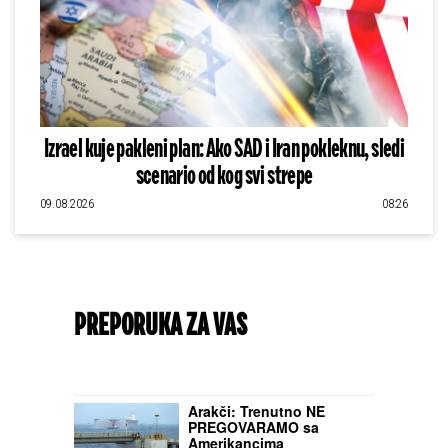
Izrael kuje pakleni plan: Ako SAD i Iran pokleknu, sledi
scenario od kog svi strepe
09.08.2026
08:26
PREPORUKA ZA VAS