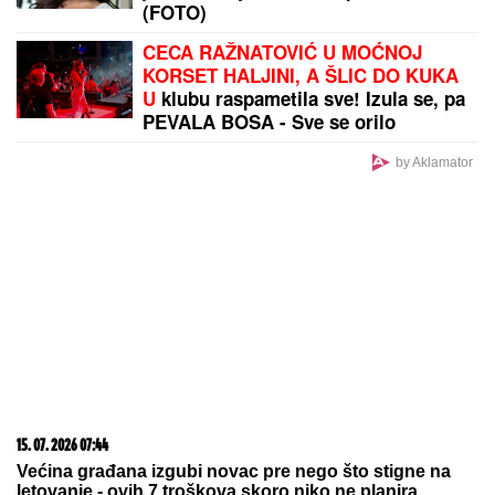
"PROBUDILI SMO SE I NAŠLI
ROŠTILJ, NE ZNAM ŠTA SU
RADILI..."
Šokirana komšinica iz
Borče za "Blic" nakon što je nađeno
telo mladića (28): Potresni prizori sa
lica mesta (FOTO, VIDEO)