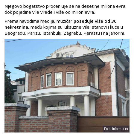
Njegovo bogatstvo procenjuje se na desetine miliona evra,
dok pojedine vile vrede i više od milion evra.
Prema navodima medija, muzičar
poseduje više od 30
nekretnina,
među kojima su luksuzne vile, stanovi i kuće u
Beogradu, Parizu, Istanbulu, Zagrebu, Perastu i na Jahorini.
Foto: Informer.rs