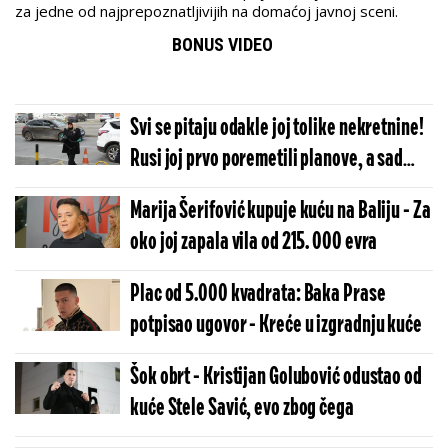
za jedne od najprepoznatljivijih na domaćoj javnoj sceni.
BONUS VIDEO
Svi se pitaju odakle joj tolike nekretnine!
Rusi joj prvo poremetili planove, a sad
zgrće ozbiljnu lovu
Marija Šerifović kupuje kuću na Baliju - Za
oko joj zapala vila od 215. 000 evra
Plac od 5.000 kvadrata: Baka Prase
potpisao ugovor - Kreće u izgradnju kuće
Šok obrt - Kristijan Golubović odustao od
kuće Stele Savić, evo zbog čega