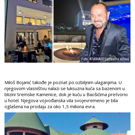
Foto: ATAIMAGES/privatna arhiva
Miloš Bojanić takođe je poznat po ozbiljnim ulaganjima. U
njegovom vlasništvu nalazi se luksuzna kuća sa bazenom u
blizini Sremske Kamenice, dok je kuću u Baošićima pretvorio
u hotel. Njegova vojvođanska vila svojevremeno je bila
oglašena na prodaju za oko 1,5 miliona evra.