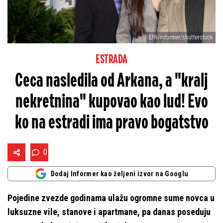
EPA/informer/shutterstock
ESTRADA
Ceca nasledila od Arkana, a "kralj
nekretnina" kupovao kao lud! Evo
ko na estradi ima pravo bogatstvo
0
Dodaj Informer kao željeni izvor na Googlu
Pojedine zvezde godinama ulažu ogromne sume novca u
luksuzne vile, stanove i apartmane, pa danas poseduju