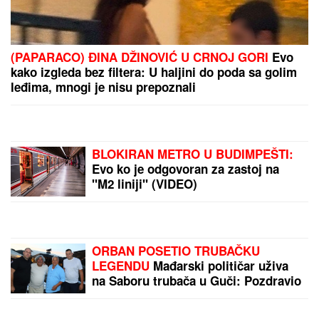
STRAVIČNA NESREĆA KOD
JASENOVIKA!
Strahuje se da ima
TEŠKO POVREĐENIH, sve vrvi od
policije i Hitne pomoći (FOTO)
"PROBUDILI SMO SE I NAŠLI