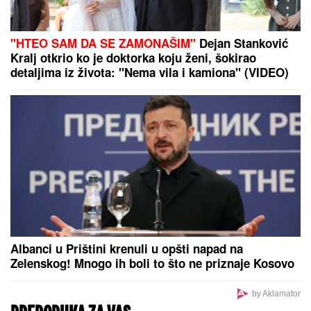
BLOKIRAN METRO U BUDIMPEŠTI:
Evo ko je odgovoran za zastoj na
"M2 liniji" (VIDEO)
ORBAN POSETIO TRUBAČKU
LEGENDU
Mađarski političar uživa
na Saboru trubača u Guči: Pozdravio