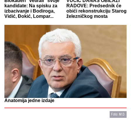
Blokaderi "vetirali" svoje
VUČIĆ DANAS OBILAZI
kandidate: Na spisku za
RADOVE: Predsednik će
izbacivanje i Bodiroga,
obići rekonstrukciju Starog
Vidić, Đokić, Lompar...
železničkog mosta
Anatomija jedne izdaje
Foto: M.D.