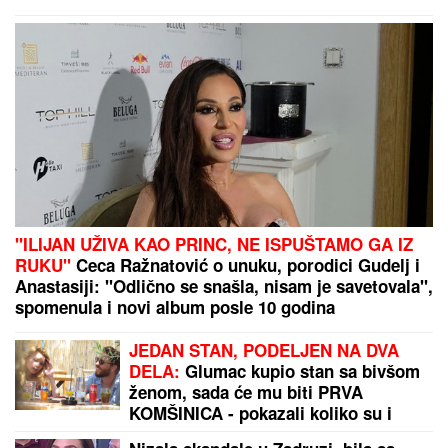
"HTEO SAM DA SE ZAMONAŠIM"
Dejan Stanković
Kralj otkrio ko je doktorka koju ženi, šokirao
detaljima iz života: "Nema vila i kamiona" (VIDEO)
Albanci u Prištini krenuli u opšti napad na
Zelenskog! Mnogo ih boli to što ne priznaje Kosovo