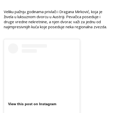
Veliku pažnju godinama privlači i Dragana Mirković, koja je
živela u luksuznom dvorcu u Austriji. Pevačica poseduje i
druge vredne nekretnine, a njen dvorac važi za jednu od
najimpresivnijih kuća koje poseduje neka regionalna zvezda.
View this post on Instagram