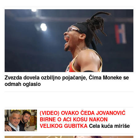
ROŠTILJ, NE ZNAM ŠTA SU
RADILI..."
Šokirana komšinica iz
Borče za "Blic" nakon što je nađeno
telo mladića (28): Potresni prizori sa
lica mesta (FOTO, VIDEO)