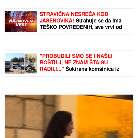
(FOTO) MILICU VELIČKOVIĆ ZADESILA NOVA
NEPRIJATNOST NA ADI BOJANI
Prolazi kroz
agoniju, oglasila se i otkrila šta se dešava nakon
haosa sa Terzom