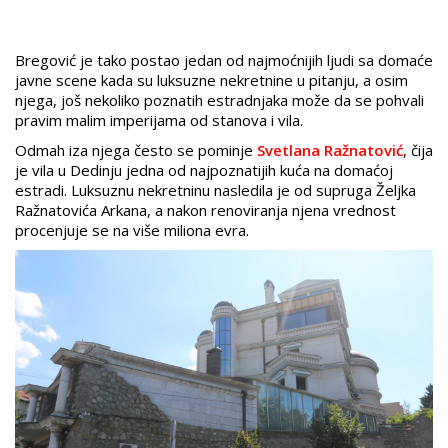
Bregović je tako postao jedan od najmoćnijih ljudi sa domaće
javne scene kada su luksuzne nekretnine u pitanju, a osim
njega, još nekoliko poznatih estradnjaka može da se pohvali
pravim malim imperijama od stanova i vila.
Odmah iza njega često se pominje
Svetlana Ražnatović
, čija
je vila u Dedinju jedna od najpoznatijih kuća na domaćoj
estradi. Luksuznu nekretninu nasledila je od supruga Željka
Ražnatovića Arkana, a nakon renoviranja njena vrednost
procenjuje se na više miliona evra.