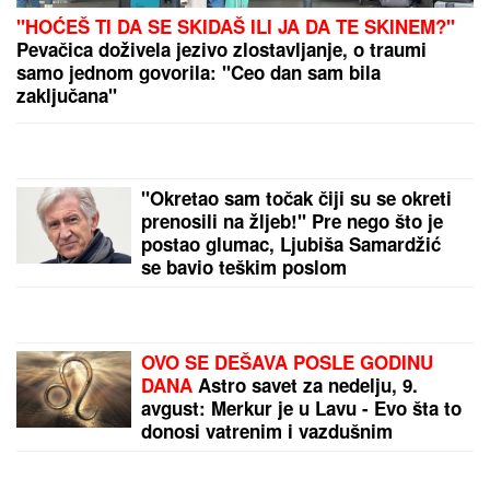
na njegova omiljena jela: "On živi od
ljubavi"
NEDELjNI HOROSKOP OD 9. DO 15. AVGUSTA:
Ovna očekuje sudbinski susret, Lava "španska
serija" u ljubavi, Strelca uvećanje prihoda