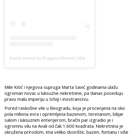
A post shared by Dragana Mirković (@dragana_mirkovic)
Mile Kitić i njegova supruga Marta Savić godinama ulažu
ogroman novac u luksuzne nekretnine, pa danas poseduju
pravu malu imperiju u Srbiji i inostranstvu.
Pored raskošne vile u Beogradu, koja je procenjena na oko
pola miliona evra i opremljena bazenom, teretanom, bilijar
salom i luksuznim enterijerom, bračni par izgradio je i
ogromnu vilu na Avali od čak 1.600 kvadrata. Nekretnina je
okružena prirodom, ima veliko dvorište, bazen, fontanu i više