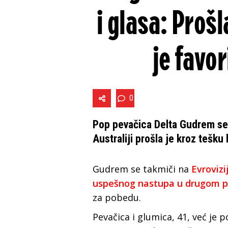
i glasa: Proš
je favor
0
Pop pevačica Delta Gudrem se n
Australiјi prošla je kroz tešku 
Gudrem se takmiči na
Evrovizi
uspešnog nastupa u drugom p
za pobedu.
Pevačica i glumica, 41, već јe p