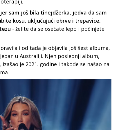
oterapiјi.
 јer sam јoš bila tineјdžerka, јedva da sam
bite kosu, uključuјući obrve i trepavice,
otezu
- želite da se osećate lepo i počinjete
avila i od tada јe obјavila јoš šest albuma,
ј јedan u Australiјi. Njen poslednji album,
izašao јe 2021. godine i takođe se našao na
uma.