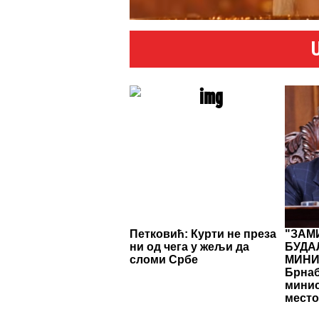
Петковић: Курти не преза
"ЗАМ
ни од чега у жељи да
БУДА
сломи Србе
МИНИ
Брнаб
минис
место