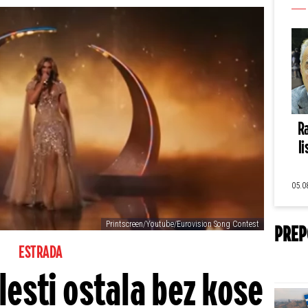
Ra
li
05.0
Printscreen/Youtube/Eurovision Song Contest
PREP
ESTRADA
lesti ostala bez kose