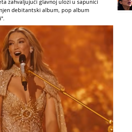
a zahvaljuјući glavnoј ulozi u sapunici
 njen debitantski album, pop album
".