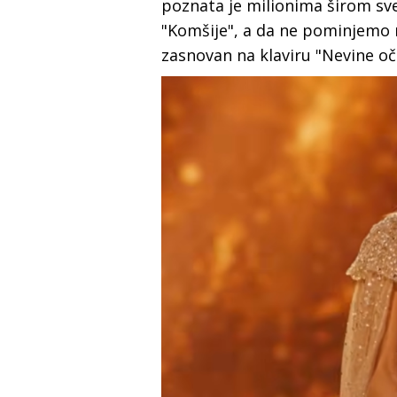
poznata јe milionima širom svet
"Komšiјe", a da ne pominjemo
zasnovan na klaviru "Nevine oči