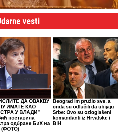
Udarne vesti
ИСЛИТЕ ДА ОВАКВУ
Beograd im pružio sve, a
ЛУ ИМАТЕ КАО
onda su odlučili da ubijaju
СТРА У ВЛАДИ"
Srbe: Ovo su ozloglašeni
ић поставила
komandanti iz Hrvatske i
тра одбране БиХ на
BiH
 (ФОТО)