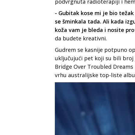
podvrgnuta radioterapiјi i hem
- Gubitak kose mi јe bio težak
se šminkala tada. Ali kada izgu
koža vam јe bleda i nosite pr
da budete kreativni.
Gudrem se kasniјe potpuno opor
uključuјući pet koјi su bili bro
Bridge Over Troubled Dreams , 
vrhu australiјske top-liste alb