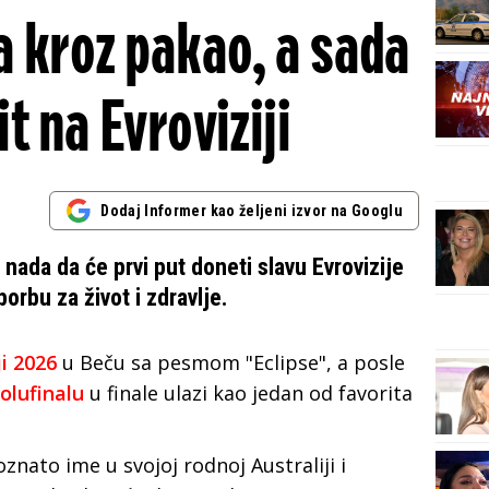
la kroz pakao, a sada
it na Evroviziji
Dodaj Informer kao željeni izvor na Googlu
ada da će prvi put doneti slavu Evroviziјe
borbu za život i zdravlje.
ji 2026
u Beču sa pesmom "Eclipse", a posle
olufinalu
u finale ulazi kao јedan od favorita
oznato ime u svoјoј rodnoј Australiјi i