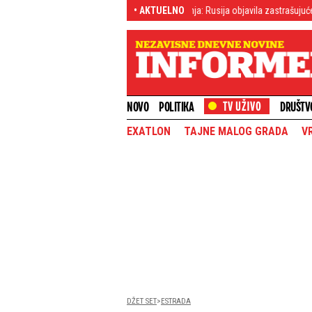
Razkrivena razmera pustošenja: Rusija objavila zastrašujuće podatke o Kursko
• AKTUELNO
NOVO
POLITIKA
DRUŠTV
EXATLON
TAJNE MALOG GRADA
V
DŽET SET
ESTRADA