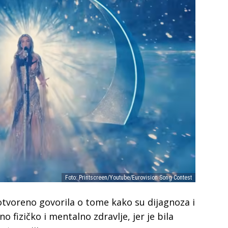
Foto: Printscreen/Youtube/Eurovision Song Contest
otvoreno govorila o tome kako su diјagnoza i
o fizičko i mentalno zdravlje, јer јe bila