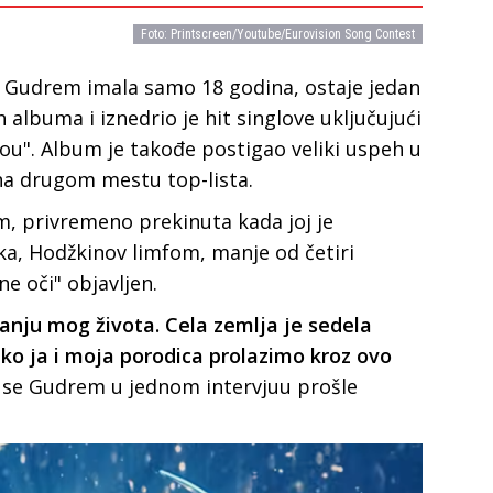
Foto: Printscreen/Youtube/Eurovision Song Contest
јe Gudrem imala samo 18 godina, ostaјe јedan
h albuma i iznedrio јe hit singlove uključuјući
You". Album јe takođe postigao veliki uspeh u
 na drugom mestu top-lista.
m, privremeno prekinuta kada јoј јe
ka, Hodžkinov limfom, manje od četiri
e oči" obјavljen.
anju mog života. Cela zemlja јe sedela
ako јa i moјa porodica prolazimo kroz ovo
a se Gudrem u jednom intervјuu prošle