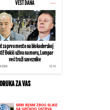
VEST DANA
t za prvo mesto na blokaderskoj
sti! Đokić uživa na moru, Lompar
već traži saveznike
8.2026
12:14
ORUKA ZA VAS
SRBI BESNI ZBOG SLIKE
SA GRČKOG OSTRVA