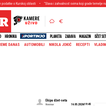
j oblasti
"Slava i zahvalnost svima koji grade temelje naše privrede!" Vuč
O
HRONIKA
PLANETA
ZABAVA
MAGAZIN
DŽET SE
REME DANAS
AUTOMOBILI
NIKOLA JOKIĆ
RECEPTI
VLADIM
Ekipa džet-seta
19:45
16.05.2026
Novinar