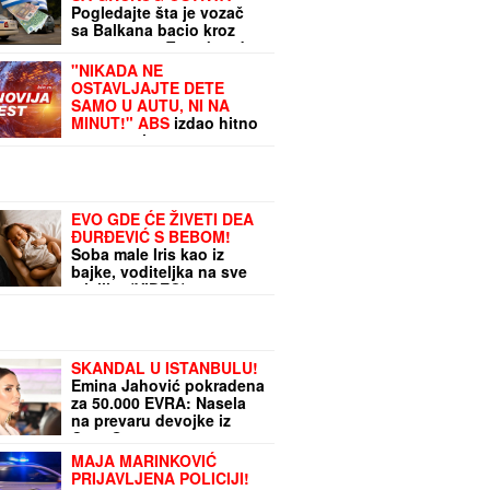
Pogledajte šta je vozač
sa Balkana bacio kroz
prozor auta: Za sekund
mogao da izazove
"NIKADA NE
katastrofu, sad mu preti
OSTAVLJAJTE DETE
paprena kazna
SAMO U AUTU, NI NA
MINUT!" ABS
izdao hitno
upozorenje za sve
roditelje u jeku ekstremne
vrućine: Za 10 minuta
temperatura u vozilu
prelazi 37 STEPENI
EVO GDE ĆE ŽIVETI DEA
ĐURĐEVIĆ S BEBOM!
Soba male Iris kao iz
bajke, voditeljka na sve
mislila! (VIDEO)
SKANDAL U ISTANBULU!
Emina Jahović pokradena
za 50.000 EVRA: Nasela
na prevaru devojke iz
Crne Gore
MAJA MARINKOVIĆ
PRIJAVLJENA POLICIJI!