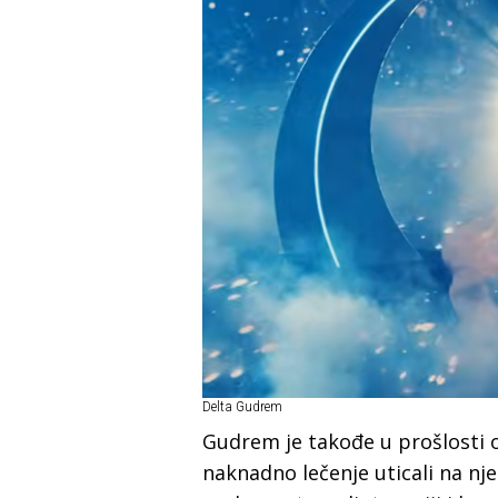
Delta Gudrem
Gudrem јe takođe u prošlosti 
naknadno lečenje uticali na njen