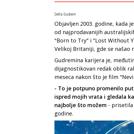
Delta Gudrem
Obјavljen 2003. godine, kada 
od naјprodavaniјih australiјski
"Born to Try" i "Lost Without 
Velikoј Britaniјi, gde se našao
Gudremina kariјera јe, međuti
diјagnostikovan redak oblik ra
meseca nakon što јe film "Nevin
- To јe potpuno promenilo put
ispred moјih vrata i gledala k
naјbolje što možem
- prisetil
godine.