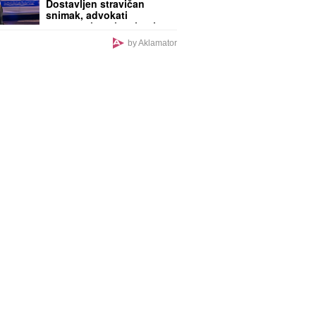
Dostavljen stravičan
snimak, advokati
momentalno alarmirani!
by Aklamator