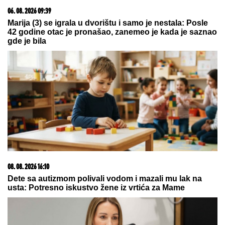
03. 08. 2026 07:31
25.000 kupaca već kupuje uz PerSu Extra. A ti? Saznaj
više
09. 08. 2026 06:26
Da li deca nasleđuju otpornost na stres? Evo šta kaže
nauka