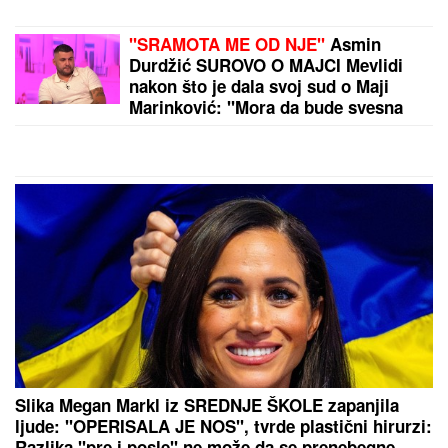
(FOTO)
(FOTO) "MAJA SVE PLAĆA"
Asmin
priznao šta se dešava nakon
rijalitija, ne odvaja se od
Marinkovićeve: Priznali kakav im je
odnos nakon skandala
CECA RAŽNATOVIĆ U MOĆNOJ KORSET HALJINI, A