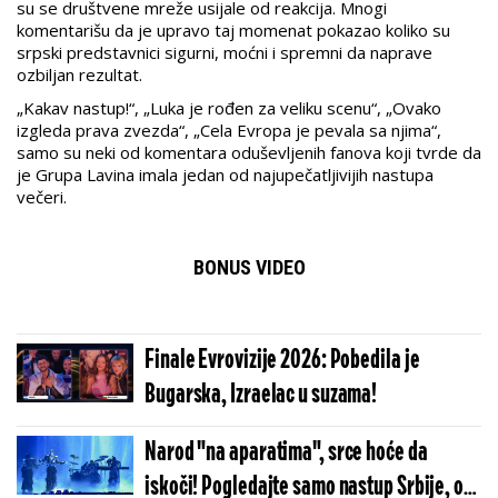
su se društvene mreže usijale od reakcija. Mnogi
komentarišu da je upravo taj momenat pokazao koliko su
srpski predstavnici sigurni, moćni i spremni da naprave
ozbiljan rezultat.
„Kakav nastup!“, „Luka je rođen za veliku scenu“, „Ovako
izgleda prava zvezda“, „Cela Evropa je pevala sa njima“,
samo su neki od komentara oduševljenih fanova koji tvrde da
je Grupa Lavina imala jedan od najupečatljivijih nastupa
večeri.
BONUS VIDEO
Finale Evrovizije 2026: Pobedila je
Bugarska, Izraelac u suzama!
Narod "na aparatima", srce hoće da
iskoči! Pogledajte samo nastup Srbije, oni