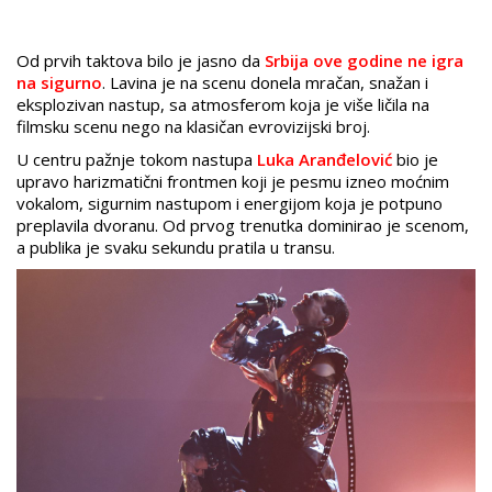
Od prvih taktova bilo je jasno da
Srbija ove godine ne igra
na sigurno
. Lavina je na scenu donela mračan, snažan i
eksplozivan nastup, sa atmosferom koja je više ličila na
filmsku scenu nego na klasičan evrovizijski broj.
U centru pažnje tokom nastupa
Luka Aranđelović
bio je
upravo harizmatični frontmen koji je pesmu izneo moćnim
vokalom, sigurnim nastupom i energijom koja je potpuno
preplavila dvoranu. Od prvog trenutka dominirao je scenom,
a publika je svaku sekundu pratila u transu.