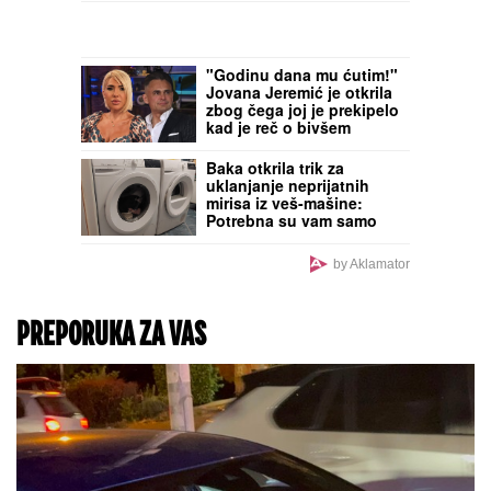
Muškarci rođeni u ovih 5
znakova su NAJVEĆE
ŠKRTICE: Od njih nećete
dobiti cveće, a teško da
će vam i KAFU PLATITI
Zbog pevačice je ostavio
ženu i dvoje dece: Nakon
razvoda dobili i dete, o
skandalu su svi brujali