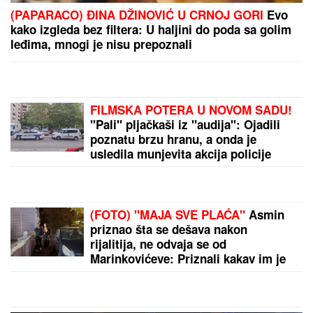
Voditeljka zauvek odustala od vantelesne, a sad sa
mužem slavi 16 godina braka: "Dovoljni smo jedno
drugom"
Sita Ahmić ga je predstavila kao nepriznatog sina
Asmina Durdžića, a sada je otkriven njegov identitet
i zapravo je reč o poznatoj osobi!
by Aklamator
PREPORUKA ZA VAS