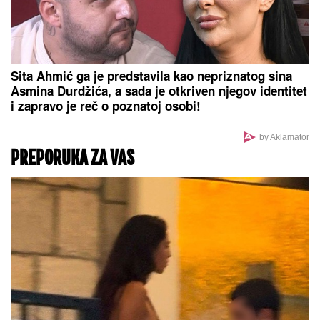
"POVRATAK KORENIMA"
Ana Divac pokazala rodni
kraj, a evo u kakvom luksuzu u Americi se baškari
sa Vladom! Jedna stvar je BAŠ PRIVUKLA PAŽNJU
(FOTO)