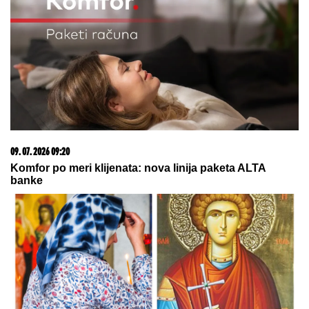
ljubavi"
"NIJE IH BILO POLA SATA, SVI SU TO VIDELI"
Maja
Marinković šokirala tvrdnjama o aferi Stanije i
Takija: "Želi da bude sponzoruša, živi u selendri"
Prvo verenički prsten, sada
IZNENAĐENJE U DOMU SA
LATICAMA RUŽE: Dragan Stanković
PREVAZIŠAO SEBE, pokazao
Aleksandri koliko je VOLI! (FOTO)
Monika Beluči (61) stigla u
Švajcarsku i svi gledaju KAKVE