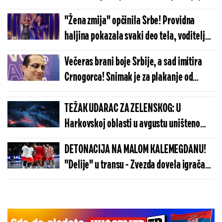
ipak pobeđuju?
"Žena zmija" opčinila Srbe! Providna
haljina pokazala svaki deo tela, voditeljka
budi nemir
Večeras brani boje Srbije, a sad imitira
Crnogorca! Snimak je za plakanje od
smeha (VIDEO)
TEŽAK UDARAC ZA ZELENSKOG: U
Harkovskoj oblasti u avgustu uništeno
više od 100 „baba jaga“
DETONACIJA NA MALOM KALEMEGDANU!
"Delije" u transu - Zvezda dovela igrača
Real Madrida!