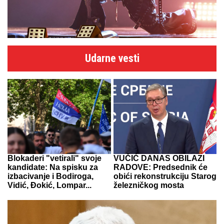
Udarne vesti
Blokaderi "vetirali" svoje
VUČIĆ DANAS OBILAZI
kandidate: Na spisku za
RADOVE: Predsednik će
izbacivanje i Bodiroga,
obići rekonstrukciju Starog
Vidić, Đokić, Lompar...
železničkog mosta