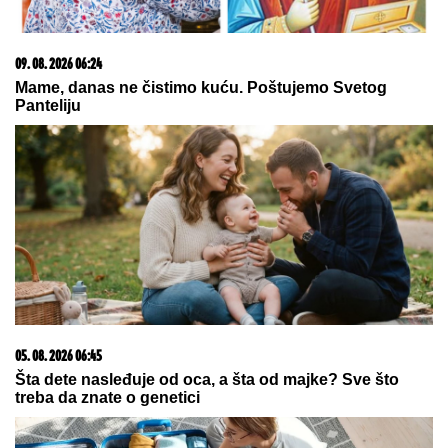
FARMERKE NOSI - najređe je
viđamo u ovom izdanju, a baš joj
pristaje: Odabrala model koji
izdužuje figuru, a onda se vratila
by Aklamator
prepoznatljivom stilu
07. 08. 2026 09:14
Сазнања „Политике”: Црна Гора следећа у војном
савезу Загреба, Тиране и Приштине
09. 07. 2026 09:20