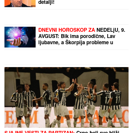
Venčali se Georgina i Ronaldo?
Stotine ljudi se OKUPILO ISPRED
CRKVE da dočeka MLADENCE i evo
šta se dogodilo: Oglasila se sestra
slavnog fudbalera, njegove klupske
obaveze ukazuju samo na jedno
(FOTO) MILICU VELIČKOVIĆ
ZADESILA NOVA NEPRIJATNOST NA
ADI BOJANI
Prolazi kroz agoniju,
oglasila se i otkrila šta se dešava
nakon haosa sa Terzom