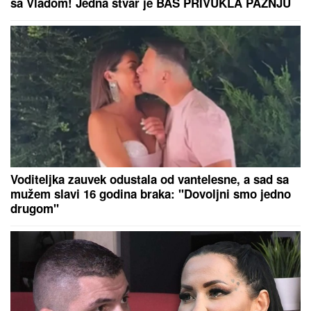
SJAJNE VESTI ZA PARTIZAN:
Crno-beli sve bliži
grupnoj fazi Lige konferencije!
(FOTO) BILA U KANDŽAMA DROGE,
DECA NISU IMALA ODEĆU
Pevačica
promenila život iz korena, pa
pokazala kako sada izgleda: "Bez
filtera"