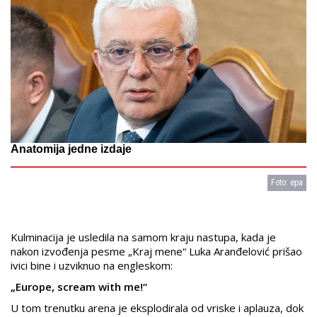
Anatomija jedne izdaje
Foto: epa
Kulminacija je usledila na samom kraju nastupa, kada je
nakon izvođenja pesme „Kraj mene“ Luka Aranđelović prišao
ivici bine i uzviknuo na engleskom:
„Europe, scream with me!“
U tom trenutku arena je eksplodirala od vriske i aplauza, dok