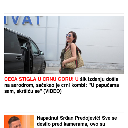
by Aklamator
PREPORUKA ZA VAS
(VIDEO) TRUDNA ANITA DOVEZLA LUKU NA PINK
Strasno se grle i ljube u kolima, ne pušta ga: Blista
pred porođaj