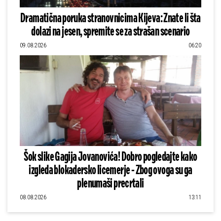
Dramatična poruka stranovnicima Kijeva: Znate li šta
dolazi na jesen, spremite se za strašan scenario
09.08.2026
06:20
Šok slike Gagija Jovanovića! Dobro pogledajte kako
izgleda blokadersko licemerje - Zbog ovoga su ga
plenumaši precrtali
08.08.2026
13:11