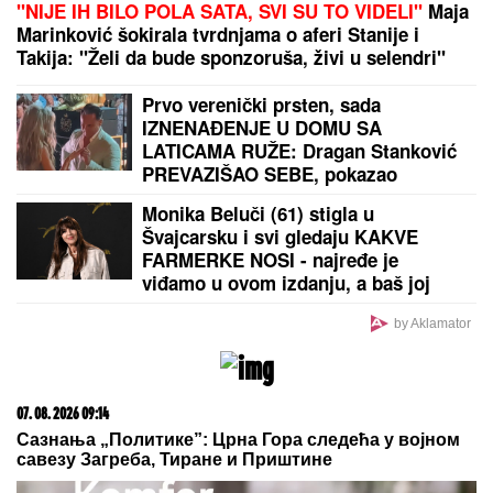
Slika Megan Markl iz SREDNJE ŠKOLE zapanjila
ljude: "OPERISALA JE NOS", tvrde plastični hirurzi:
Razlika "pre i posle" ne može da se prenebegne -
vojvotkinja pokrenula trend u estetskoj hirurgiji
DONEO ODLUKU
Evo kada Asmin
Durdžić napušta Srbiju i ide u
Dubrovnik: "Sto posto će biti tada"
(VIDEO) OVAKO ČEDA JOVANOVIĆ
BIRNE O ACI KOSU NAKON
VELIKOG GUBITKA
Cela kuća miriše
na njegova omiljena jela: "On živi od