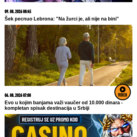
08. 08. 2026 16:10
Dete sa autizmom polivali vodom i mazali mu lak na
usta: Potresno iskustvo žene iz vrtića za Mame
VIDEO
09. 08. 2026 08:31
DUNAV ĆEMO PREBRODITI, NIS NAM JE NAJVAŽNIJI
Đedović Handanović: Nadamo se skoroj finalizaciji