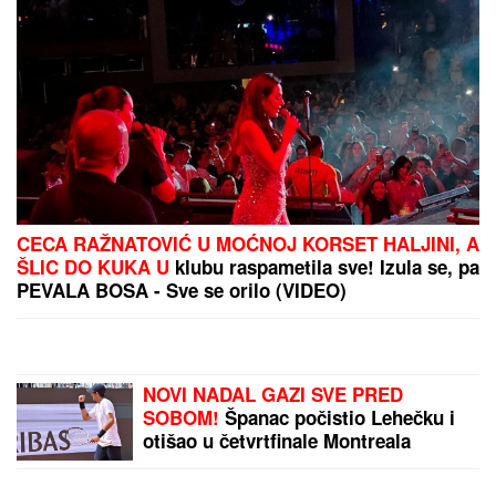
(PAPARACO) ĐINA DŽINOVIĆ U CRNOJ GORI
Evo
kako izgleda bez filtera: U haljini do poda sa golim
leđima, mnogi je nisu prepoznali
FILMSKA POTERA U NOVOM SADU!
"Pali" pljačkaši iz "audija": Ojadili
poznatu brzu hranu, a onda je
usledila munjevita akcija policije