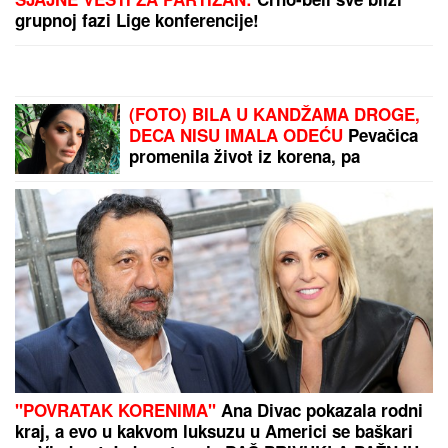
CECA STIGLA U CRNU GORU! U
šik izdanju došla
na aerodrom, sačekao je crni kombi: "U papučama
sam, skršiću se" (VIDEO)
Napadnut Srđan Predojević! Sve se
desilo pred kamerama, ovo su
detalji!
DNEVNI HOROSKOP ZA
NEDELjU, 9.
AVGUST: Bik ima porodične, Lav
ljubavne, a Škorpija probleme u
karijeri, Vodolija u sukobu sa
autoritetima