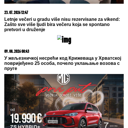
05. 08. 2026 06:45
Šta dete nasleđuje od oca, a šta od majke? Sve što
treba da znate o genetici
15. 07. 2026 07:44
Većina građana izgubi novac pre nego što stigne na