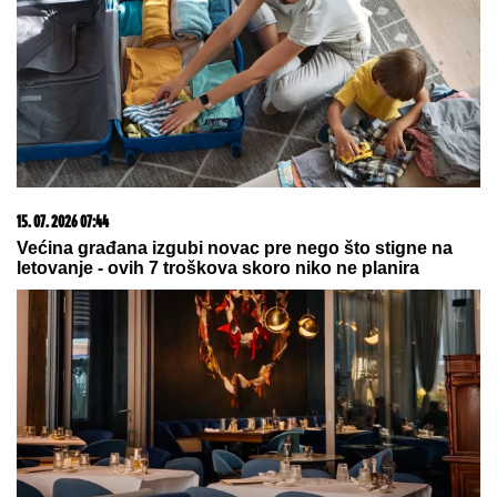
Komfor po meri klijenata: nova linija paketa ALTA
banke
09. 08. 2026 06:24
Mame, danas ne čistimo kuću. Poštujemo Svetog
Panteliju