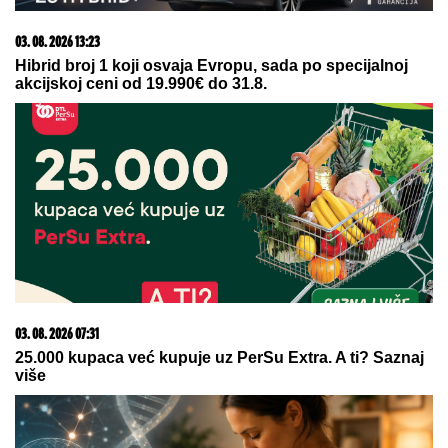
letovanje - ovih 7 troškova skoro niko ne planira
23. 07. 2026 12:47
Letnje večeri u gradu više nisu rezervisane za vikend:
Zašto sve više ljudi bira večeru koja se spontano
pretvori u druženje
09. 08. 2026 08:43
У жељезничкој несрећи код Крижеваца у Хрватској
повријеђено 25 особа, почело уклањање возова с