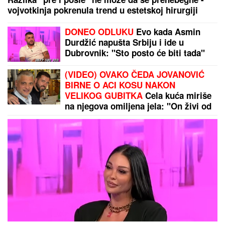
ŠLIC DO KUKA U
klubu raspametila sve! Izula se, pa
PEVALA BOSA - Sve se orilo (VIDEO)
NOVI NADAL GAZI SVE PRED
SOBOM!
Španac počistio Lehečku i
otišao u četvrtfinale Montreala
"SRAMOTA ME OD NJE"
Asmin
Durdžić SUROVO O MAJCI Mevlidi
nakon što je dala svoj sud o Maji
Marinković: "Mora da bude svesna
da je domaćica!"