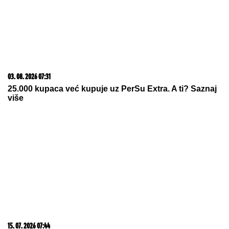
više
15. 07. 2026 07:44
Većina građana izgubi novac pre nego što stigne na
letovanje - ovih 7 troškova skoro niko ne planira