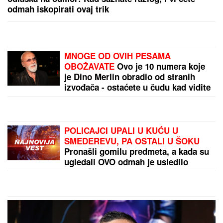
odmah iskopirati ovaj trik
MNOGE OD OVIH PESAMA
OBOŽAVATE
Ovo je 10 numera koje
je Dino Merlin obradio od stranih
izvođača - ostaćete u čudu kad vidite
spisak
POLICAJCI UPALI U KUĆU U
SMEDEREVU, PA OSTALI U ŠOKU
Pronašli gomilu predmeta, a kada su
ugledali OVO odmah je usledilo
hapšenje