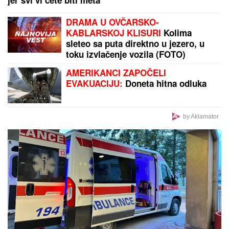
DRAMA U OVČARSKO-
KABLARSKOJ KLISURI
Kolima
sleteo sa puta direktno u jezero, u
toku izvlačenje vozila (FOTO)
AMERIKANCI ZAPOČELI
EVAKUACIJU:
Doneta hitna odluka
by Aklamator