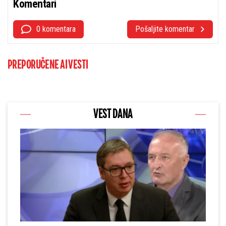
Komentari
0 komentara
Pošaljite komentar
PREPORUČENE AI VESTI
VEST DANA