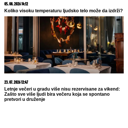
23. 07. 2026 12:47
Letnje večeri u gradu više nisu rezervisane za vikend:
Zašto sve više ljudi bira večeru koja se spontano
pretvori u druženje
03. 08. 2026 07:31
25.000 kupaca već kupuje uz PerSu Extra. A ti? Saznaj