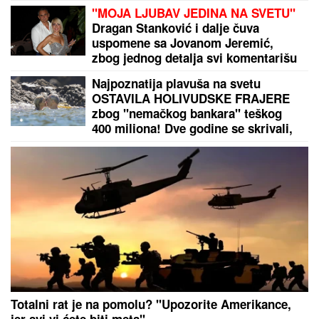
"MOJA LJUBAV JEDINA NA SVETU"
Dragan Stanković i dalje čuva
uspomene sa Jovanom Jeremić,
zbog jednog detalja svi komentarišu
da je nije preboleo
Najpoznatija plavuša na svetu
OSTAVILA HOLIVUDSKE FRAJERE
zbog "nemačkog bankara" teškog
400 miliona! Dve godine se skrivali,
sad su pale maske
Totalni rat je na pomolu? "Upozorite Amerikance,
jer svi vi ćete biti meta"