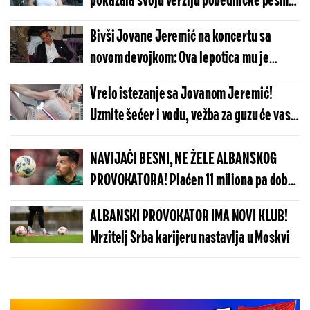
pokazala svoju verziju pobedničke pesme
(VIDEO)
Bivši Jovane Jeremić na koncertu sa
novom devojkom: Ova lepotica mu je
ukrala srce (FOTO)
Vrelo istezanje sa Jovanom Jeremić!
Uzmite šećer i vodu, vežba za guzu će vas
patosirati (VIDEO)
NAVIJAČI BESNI, NE ŽELE ALBANSKOG
PROVOKATORA! Plaćen 11 miliona pa dobio
brutalnu poruku
ALBANSKI PROVOKATOR IMA NOVI KLUB!
Mrzitelj Srba karijeru nastavlja u Moskvi