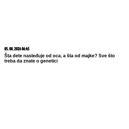
Šta dete nasleđuje od oca, a šta od majke? Sve što
treba da znate o genetici
05. 08. 2026 14:12
Koliko visoku temperaturu ljudsko telo može da izdrži?