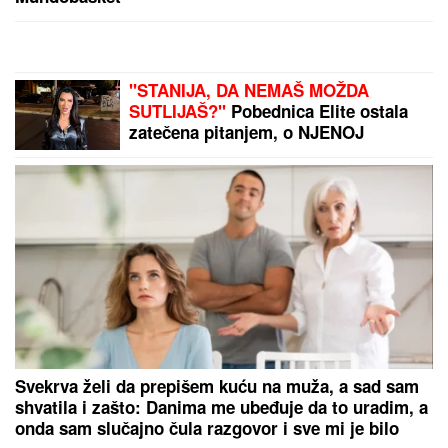
"STANIJA, DA NEMAŠ MOŽDA
SUTLIJAŠ?"
Pobednica Elite ostala
zatečena pitanjem, o NJENOJ
REAKCIJI pričaju svi (VIDEO)
Svekrva želi da prepišem kuću na muža, a sad sam
shvatila i zašto: Danima me ubeđuje da to uradim, a
onda sam slučajno čula razgovor i sve mi je bilo