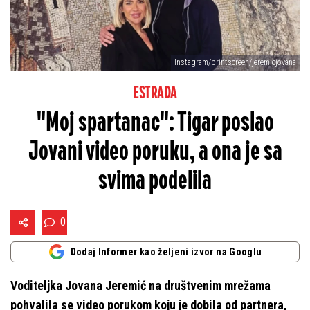
Instagram/printscreen/jeremicjovana
ESTRADA
"Moj spartanac": Tigar poslao
Jovani video poruku, a ona je sa
svima podelila
0
Dodaj Informer kao željeni izvor na Googlu
Voditeljka Jovana Jeremić na društvenim mrežama
pohvalila se video porukom koju je dobila od partnera,