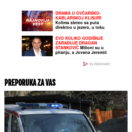
DRAMA U OVČARSKO-
KABLARSKOJ KLISURI
Kolima sleteo sa puta
direktno u jezero, u toku
izvlačenje vozila (FOTO)
EVO KOLIKO GODIŠNJE
ZARAĐUJE DRAGAN
STANKOVIĆ
Milioni su u
pitanju, a Jovana Jeremić
tvrdi: "U dugovima je"
by Aklamator
PREPORUKA ZA VAS