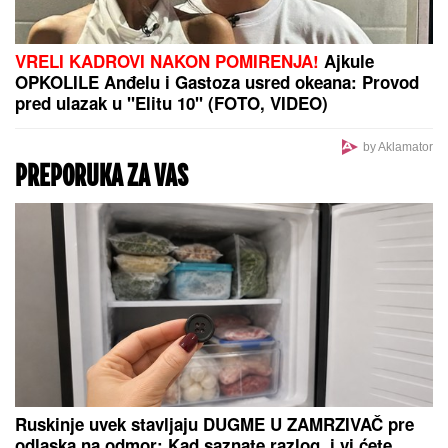
VRELI KADROVI NAKON POMIRENJA!
Ajkule
OPKOLILE Anđelu i Gastoza usred okeana: Provod
pred ulazak u "Elitu 10" (FOTO, VIDEO)
by Aklamator
PREPORUKA ZA VAS
Ruskinje uvek stavljaju DUGME U ZAMRZIVAČ pre
odlaska na odmor: Kad saznate razlog, i vi ćete