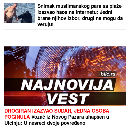
Snimak muslimanskog para sa plaže
izazvao haos na internetu: Jedni
brane njihov izbor, drugi ne mogu da
veruju!
DROGIRAN IZAZVAO SUDAR, JEDNA OSOBA
POGINULA
Vozač iz Novog Pazara uhapšen u
Ulcinju: U nesreći dvoje povređeno