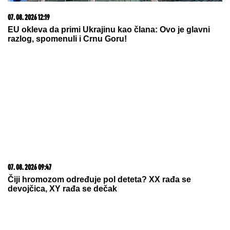
07. 08. 2026 09:47
Čiji hromozom određuje pol deteta? XX rađa se
devojčica, XY rađa se dečak
05. 08. 2026 06:45