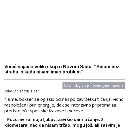
Vučić najavio veliki skup u Novom Sadu: "Šetam bez
straha, nikada nisam imao problem"
Foto: Instagram prinscreen/jeremicjovana
Miloš Stojanović Tigar
Naime, bokser se oglasio odmah po završetku trčanja, vidno
raspoložen i pun energije, dok se intenzivno priprema za
predstojeće sportske izazove i mečeve.
- Pozdrav za moju ljubav, završio sam trčanje, 8
kilometara. Kao da nisam trčao, mogu još, ali sasvim je