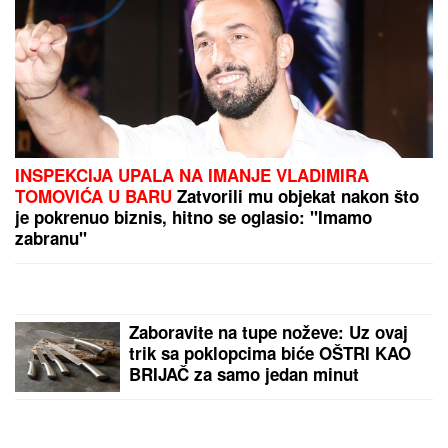
INSPEKCIJA UPALA NA IMANJE VLADIMIRA
TOMOVIĆA U BARU
Zatvorili mu objekat nakon što
je pokrenuo biznis, hitno se oglasio: "Imamo
zabranu"
Zaboravite na tupe noževe: Uz ovaj
trik sa poklopcima biće OŠTRI KAO
BRIJAČ za samo jedan minut