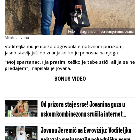
Foto: Instagram/printscreen/jeremicjovana
Miloš i Jovana
Voditeljka mu je ubrzo odgovorila emotivnom porukom,
jasno stavljajući do znanja koliko je ponosna na njega.
"Moj spartanac. I ja pratim, teško je tebe stići, ali ja se ne
predajem",
napisala je Jovana.
BONUS VIDEO
Od prizora staje srce! Jovanina guza u
uskom kombinezonu srušila internet
(FOTO)
Jovanu Jeremić na Evroviziju: Voditeljka