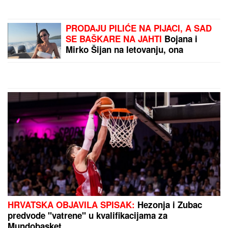
PRODAJU PILIĆE NA PIJACI, A SAD
SE BAŠKARE NA JAHTI
Bojana i
Mirko Šijan na letovanju, ona
pokazala zgodno i zategnuto telo
nakon dva porođaja (FOTO)
HRVATSKA OBJAVILA SPISAK:
Hezonja i Zubac
predvode "vatrene" u kvalifikacijama za
Mundobasket