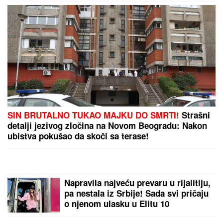
SIN BRUTALNO TUKAO MAJKU DO SMRTI!
Strašni
detalji jezivog zločina na Novom Beogradu: Nakon
ubistva pokušao da skoči sa terase!
Napravila najveću prevaru u rijalitiju,
pa nestala iz Srbije! Sada svi pričaju
o njenom ulasku u Elitu 10