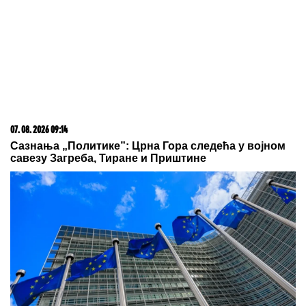
07. 08. 2026 09:14
Сазнања „Политике”: Црна Гора следећа у војном
савезу Загреба, Тиране и Приштине
07. 08. 2026 12:19
EU okleva da primi Ukrajinu kao člana: Ovo je glavni
razlog, spomenuli i Crnu Goru!