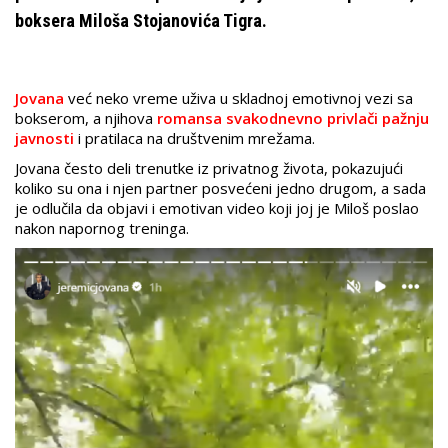
boksera Miloša Stojanovića Tigra.
Jovana
već neko vreme uživa u skladnoj emotivnoj vezi sa
bokserom, a njihova
romansa svakodnevno privlači pažnju
javnosti
i pratilaca na društvenim mrežama.
Jovana često deli trenutke iz privatnog života, pokazujući
koliko su ona i njen partner posvećeni jedno drugom, a sada
je odlučila da objavi i emotivan video koji joj je Miloš poslao
nakon napornog treninga.