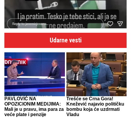
Udarne vesti
PAVLOVIĆ NA
Trešće se Crna Gora!
OPOZICIONIM MEDIJIMA:
Knežević najavio političku
Mali je u pravu, ima para za
bombu koja će uzdrmati
veće plate i penzije
Vladu