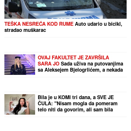
TEŠKA NESREĆA KOD RUME
Auto udario u bicikl,
stradao muškarac
OVAJ FAKULTET JE ZAVRŠILA
SARA JO
Sada uživa na putovanjima
sa Aleksejem Bjelogrlićem, a nekada
se školovala i u Italiji - OVO joj je bio
problem
Bila je u KOMI tri dana, a SVE JE
ČULA: "Nisam mogla da pomeram
telo niti da govorim, ali sam bila
svesna svega" - evo kako je dokazala
svetu da je TERAPIJA NIJE
USPAVALA