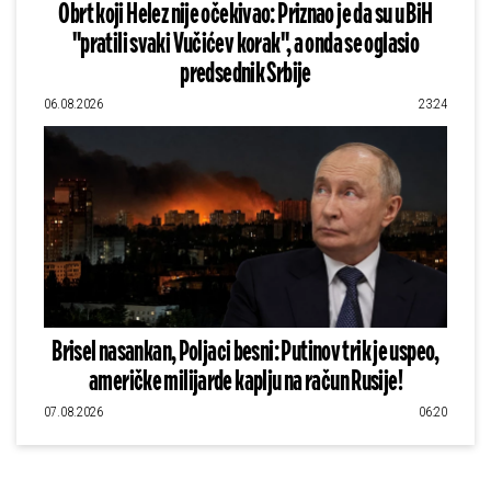
Obrt koji Helez nije očekivao: Priznao je da su u BiH
"pratili svaki Vučićev korak", a onda se oglasio
predsednik Srbije
06.08.2026
23:24
Brisel nasankan, Poljaci besni: Putinov trik je uspeo,
američke milijarde kaplju na račun Rusije!
07.08.2026
06:20