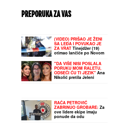
PREPORUKA ZA VAS
(VIDEO) PRIŠAO JE ŽENI
SA LEĐA I POVUKAO JE
ZA VRAT
Tinejdžer (19)
otimao lančiće po Novom
Sadu, a onda je usledio
ŠOK
"DA VIŠE NISI POSLALA
PORUKU MOM RALETU,
ODSEĆI ĆU TI JEZIK"
Ana
Nikolić pretila Jeleni
Radanović, isplivale
JEZIVE PORUKE: "Biću ti
sa mužem"
RAĆA PETROVIĆ
ZABRINUO GROBARE:
Za
ove lidere ekipe imaju
ponude da odu