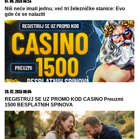
15. 07. 2026 07:44
Većina građana izgubi novac pre nego što stigne na
letovanje - ovih 7 troškova skoro niko ne planira
06. 08. 2026 06:38
Da li je genetika zaslužna za rađanje blizanaca? Istina o
naslednim faktorima i blizanačkoj trudnoći