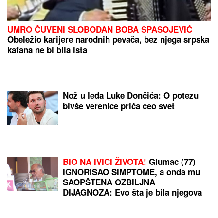
VERICA RAKOČEVIĆ I VELJKO PRAVE BAZEN U
VILI NA AVALI
Imanje vredi milione, a sada podelili
snimak iz dvorišta: Bagerista uveliko izvodi radove
(Video)
EVO KAKO SE BRANI VOZAČ
KAMIONA KOJI JE POKOSIO
PUTARE
Saslušan u tužilaštvu u
Šapcu: Udario u pešake na putu, pa
završio kod metalne ograde
Doktorka Tara upozorava na
SUPTILAN SIMPTOM koji žene često
zanemare tokom INFARKTA: "Ne
mora da izgleda kao na filmovima i