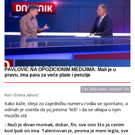
PAVLOVIĆ NA OPOZICIONIM MEDIJIMA: Mali je u
pravu, ima para za veće plate i penzije
Foto: Aleksandar Jovanović Cile
Nući i Emina Jahović
Kako kaže, ideja za zajedničku numeru rodila se spontano, a
odmah je osetila da joj pesma "leži" i da se uklapa u njen
muzički stil.
- Nući je divan momak, dobar, fin, sve ono što ja cenim
kod ljudi on ima. Talentovan je, pesma je meni legla, sve