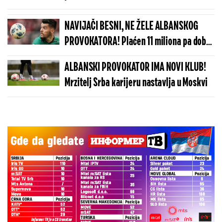
Kovačevićem
NAVIJAČI BESNI, NE ŽELE ALBANSKOG
PROVOKATORA! Plaćen 11 miliona pa dobio
brutalnu poruku
ALBANSKI PROVOKATOR IMA NOVI KLUB!
Mrzitelj Srba karijeru nastavlja u Moskvi