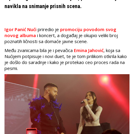
navikla na snimanje prisnih scena.
Igor Panić Nući
priredio je
promociju povodom svog
novog albuma
i koncert, a događaj je okupio veliki broj
poznatih ličnosti sa domaće javne scene.
Među zvanicama bila je i pevačica
Emina Jahović
, koja sa
Nućijem potpisuje i novi duet, te je tom prilikom otkrila kako
je došlo do saradnje i kako je protekao ceo proces rada na
pesmi.