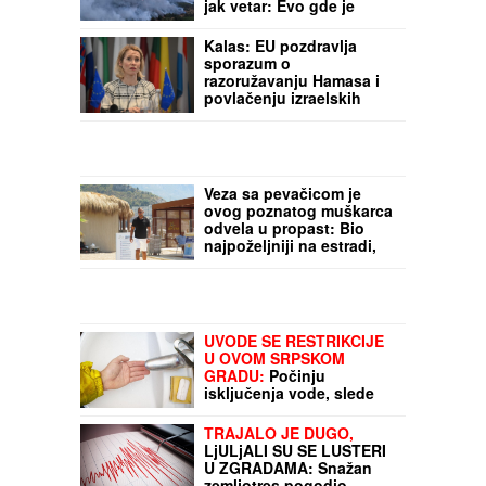
POŽARI ŠIROM SRBIJE!
Proglašene vanredne
situacije, gašenje otežava
jak vetar: Evo gde je
najkritičnije
Kalas: EU pozdravlja
sporazum o
razoružavanju Hamasa i
povlačenju izraelskih
snaga