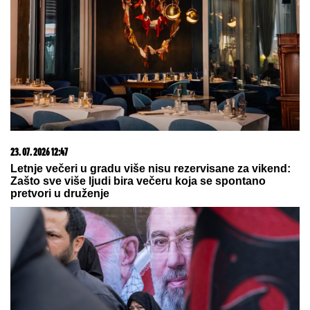
KULIĆI ZAJEDNO NA LETOVANJU:
Miljana samo
naručuje na plaži, Siniša PRIDRŽAVA UNUKA Željka
u vodi, a svima pažnju privukla lepa SESTRA Tijana
(VIDEO)
Cena nafte porasla iznad 78 dolara:
Tenzije u Ormuskom moreuzu
ponovo uzdrmale tržišta
Otkriveno zašto na spisku
Alimpijevića nema Bogdana
Bogadnovića i Vasilija Micića
by Aklamator