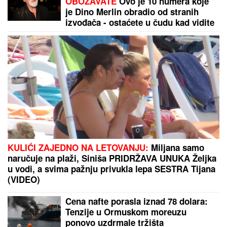
BIO NA IVICI ŽIVOTA!
Glumac (77)
IGNORISAO SIMPTOME, a onda mu
SAOPŠTENA OZBILJNA
DIJAGNOZA: Evo šta je bila njegova
jedina prednost!