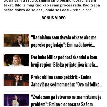
Došla sam u studio, snimili smo pesmu, doradila sam
tekst. Bilo je magično kao i sam proces rada. Kad treba
nešto dobro da se desi, onda se i desi -
rekla je ona.
BONUS VIDEO
"Radnicima sam davala otkaze ako me
popreko pogledaju": Emina Jahović
šokirala sve
Evo kako Milica podnosi skandal o kom
bruji region: Bliska prijateljica iznela
detalje
Preko oblina samo peškirić - Emina
Jahović na sedmom nebu: "Ovo mi toliko
prija" (FOTO)
"Zvala sam ga i stvarno ne znam šta mu je
problem": Emina o odnosu sa Sašom