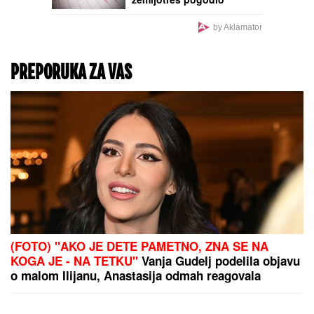
Veza sa pevačicom je
ovog poznatog muškarca
odvela u propast: Bio
najpoželjniji na estradi,
pa se odselio iz Srbije