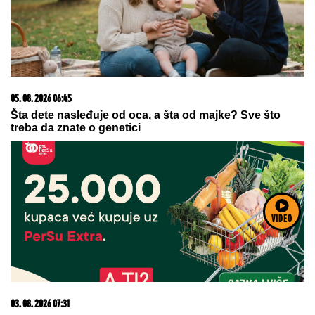
07. 08. 2026 06:56
Niš neće imati jednu, već tri železničke stanice: Evo
gde će se nalaziti
VIDEO