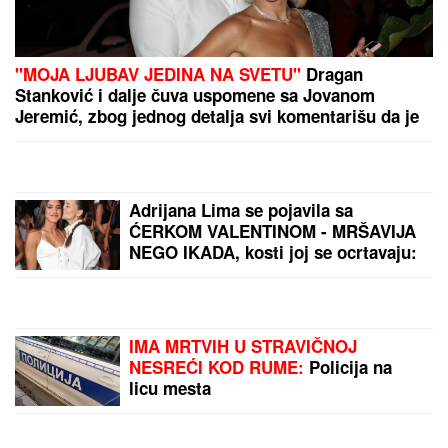
(FOTO) "AKO JE DETE PAMETNO, ZNA SE NA
KOGA JE - NA TETKU"
Vanja Gudelj podelila objavu
o malom Ilijanu, Anastasija odmah reagovala
SKANDAL POSLE "ELITE"
Anastasijin otac zvao Borinu
porodicu, pa napravio DAR-MAR!
Tenzije eskalirale u porodični rat, pa
usledio OBRT
SNIMA SE DOK NAMEŠTA KUPAĆI,
MUŠKARCIMA NIJE DOBRO!
Prezgodna Srpkinja (41) podigla