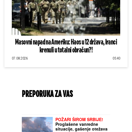
Masovni napad na Ameriku: Haos u 12 država, Iranci
krenuli u totalni obračun?!
07.08.2026
05:40
PREPORUKA ZA VAS