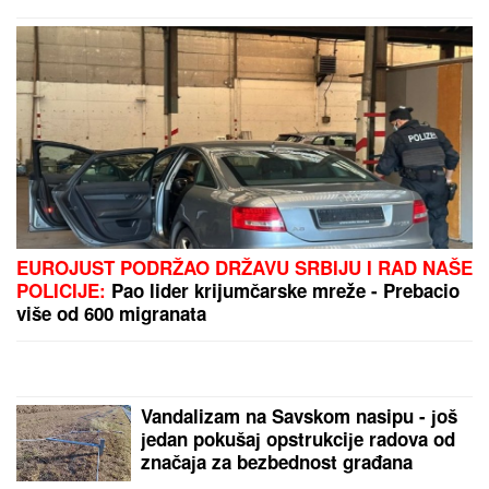
donji deo bikinija, od oblina se muti
um: "Uspostavila kontakt sa telom"
(FOTO)
"MOJA LJUBAV JEDINA NA SVETU"
Dragan
Stanković i dalje čuva uspomene sa Jovanom
Jeremić, zbog jednog detalja svi komentarišu da je
nije preboleo
Adrijana Lima se pojavila sa