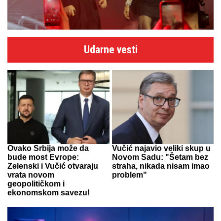
Udarne vesti
Ovako Srbija može da
Vučić najavio veliki skup u
bude most Evrope:
Novom Sadu: "Šetam bez
Zelenski i Vučić otvaraju
straha, nikada nisam imao
vrata novom
problem"
geopolitičkom i
ekonomskom savezu!