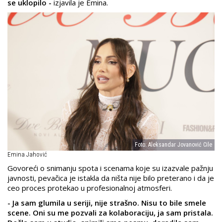
se uklopilo -
izjavila je Emina.
Foto: Aleksandar Jovanović Cile
Emina Jahović
Govoreći o snimanju spota i scenama koje su izazvale pažnju
javnosti, pevačica je istakla da ništa nije bilo preterano i da je
ceo proces protekao u profesionalnoj atmosferi.
- Ja sam glumila u seriji, nije strašno. Nisu to bile smele
scene. Oni su me pozvali za kolaboraciju, ja sam pristala.