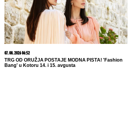
06. 08. 2026 09:39
Marija (3) se igrala u dvorištu i samo je nestala: Posle
42 godine otac je pronašao, zanemeo je kada je saznao
gde je bila
07. 08. 2026 06:50