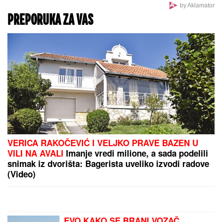
"IMAO JE NAPADE, TREBALO SE IZBORITI SA TIM"
Pevačica zbog unuka sa autizmom otišla da živi na
selo, pa morala da donese najtežu odluku: "Postao
je agresivan"
MILJANA KULIĆ SE SKINULA U BIKINI
Uhvatili smo
je u Crnoj Gori na plaži: Dok ona spava Siniša uči
Željka da pliva, a Marija i Tića se sunčaju (Video)