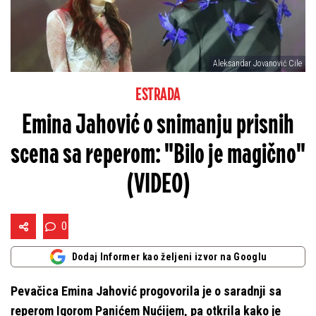
Aleksandar Jovanović Cile
ESTRADA
Emina Jahović o snimanju prisnih
scena sa reperom: "Bilo je magično"
(VIDEO)
0
Dodaj Informer kao željeni izvor na Googlu
Pevačica Emina Jahović progovorila je o saradnji sa
reperom Igorom Panićem Nućijem, pa otkrila kako je