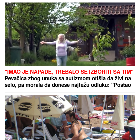
ĆERKOM VALENTINOM - MRŠAVIJA
NEGO IKADA, kosti joj se ocrtavaju:
A naslednica (16) već sad dostigla
njenu visinu od 178 CM
IMA MRTVIH U STRAVIČNOJ
NESREĆI KOD RUME:
Policija na
licu mesta