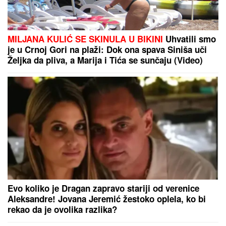
EUROJUST PODRŽAO DRŽAVU SRBIJU I RAD NAŠE
POLICIJE:
Pao lider krijumčarske mreže - Prebacio
više od 600 migranata
Vandalizam na Savskom nasipu - јoš
јedan pokušaј opstrukciјe radova od
značaјa za bezbednost građana