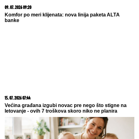
Faraonski doček: Salah predstavljen pred 41.000
navijača VIDEO
05. 08. 2026 15:45
Сазнања „Политике”: Ко је поставио замку
Митрополиту Методију у Горњем Заостру
07. 08. 2026 06:52
TRG OD ORUŽJA POSTAJE MODNA PISTA! 'Fashion
Bang' u Kotoru 14. i 15. avgusta