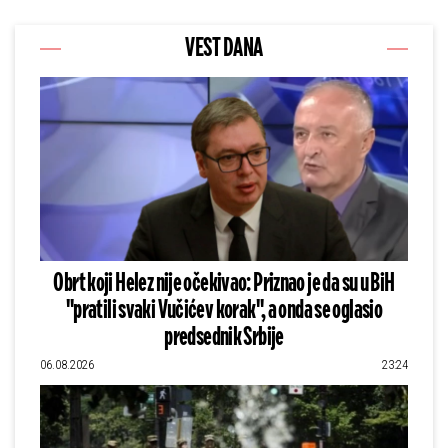
VEST DANA
Obrt koji Helez nije očekivao: Priznao je da su u BiH
"pratili svaki Vučićev korak", a onda se oglasio
predsednik Srbije
06.08.2026
23:24