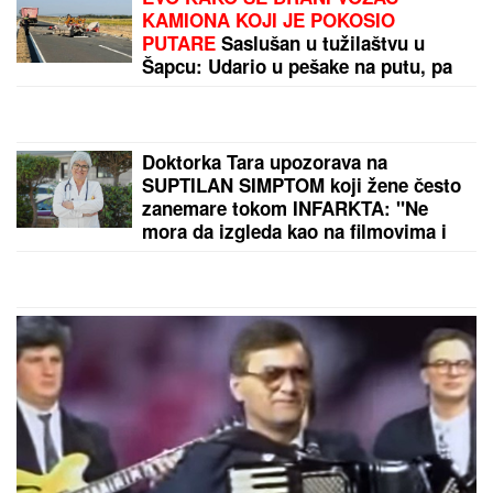
Evo koliko je Dragan zapravo stariji od verenice
Aleksandre! Jovana Jeremić žestoko oplela, ko bi
rekao da je ovolika razlika?
by Aklamator
PREPORUKA ZA VAS