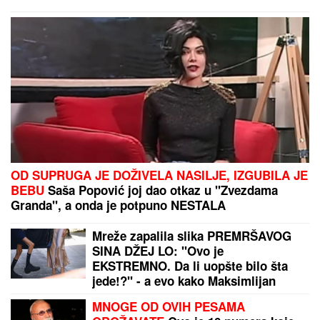
da vas steže u grudima"
UMRO ČUVENI SLOBODAN BOBA SPASOJEVIĆ
Obeležio karijere narodnih pevača, bez njega srpska
kafana ne bi bila ista
Nož u leđa Luke Dončića: O potezu
bivše verenice priča ceo svet