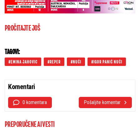
PROČITAJTE JOŠ
TAGOVI:
EMINA JAHOVIC
REPER
NUĆI
IGOR PANIĆ NUĆI
Komentari
0 komentara
Pošaljite komentar
PREPORUČENE AI VESTI