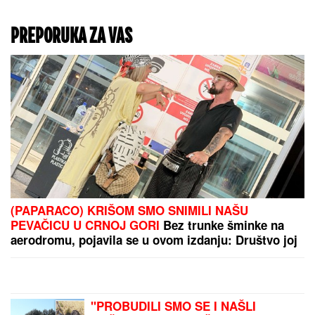
"Već jednom smo prešli
preko tih stvari!" Sloba
Radanović se prvi put
oglasio povodom drame
između Jelene, Ane
Nikolić i Raleta