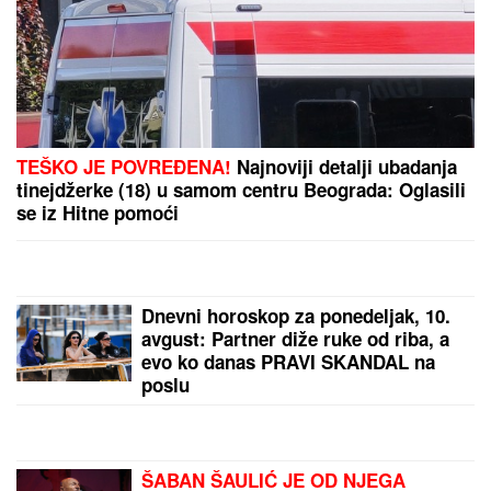
Ništa od medalje: Košarkašice Srbije
doživele ubedljiv poraz