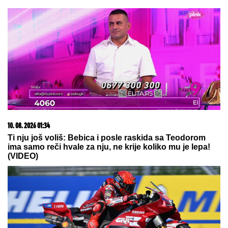
TEŠKO JE POVREĐENA!
Najnoviji detalji ubadanja
tinejdžerke (18) u samom centru Beograda: Oglasili
se iz Hitne pomoći
Dnevni horoskop za ponedeljak, 10.
avgust: Partner diže ruke od riba, a
evo ko danas PRAVI SKANDAL na
poslu
ŠABAN ŠAULIĆ JE OD NJEGA