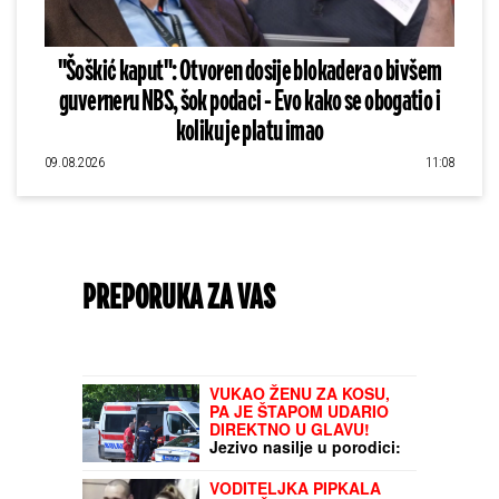
"Šoškić kaput": Otvoren dosije blokadera o bivšem
guverneru NBS, šok podaci - Evo kako se obogatio i
koliku je platu imao
09.08.2026
11:08
PREPORUKA ZA VAS