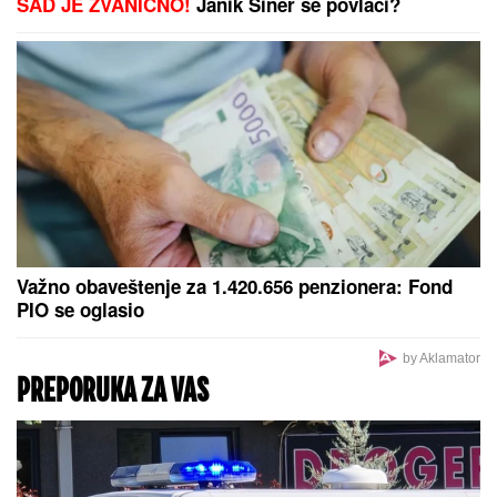
Zbog pevačice je ostavio ženu i dvoje dece: Nakon
razvoda dobili i dete, o skandalu su svi brujali
PROMENE U IRANU:
Modžtaba
Hamnei imenovao NjEGA za novog
savetnika i sekretara moćne
organizacije