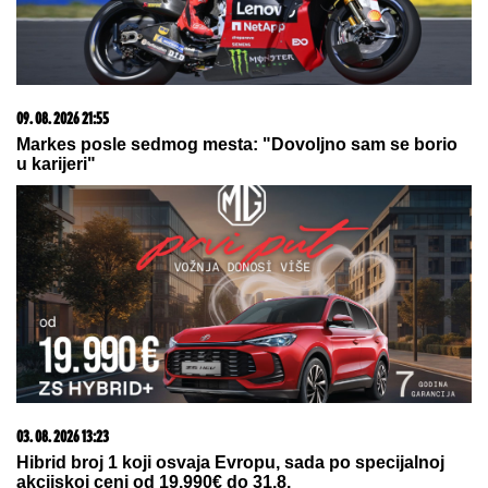
NAPRAVIO ZVEZDU
Pevač godinama
ćutao o ovome: "Ruke su mi se
tresle kada su me on i Goca pozvali"
VODITELJKA PIPKALA TAKMIČARA PO INTIMNIM
DELOVIMA
Zakopčavala mu šlic na pantalonama, pa
usledila neprijatnost: " Zanimljivo je kada voditeljka
odradi još neke stvari"