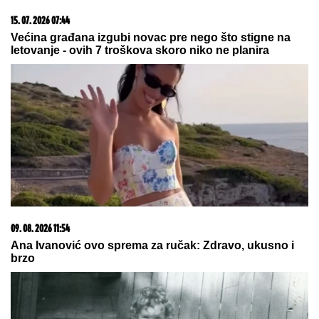
23. 07. 2026 12:47
Letnje večeri u gradu više nisu rezervisane za vikend:
Zašto sve više ljudi bira večeru koja se spontano
pretvori u druženje
09. 08. 2026 14:58
Zovu ih srpski "mali Karibi" - mestašce je kao sa
razglednice