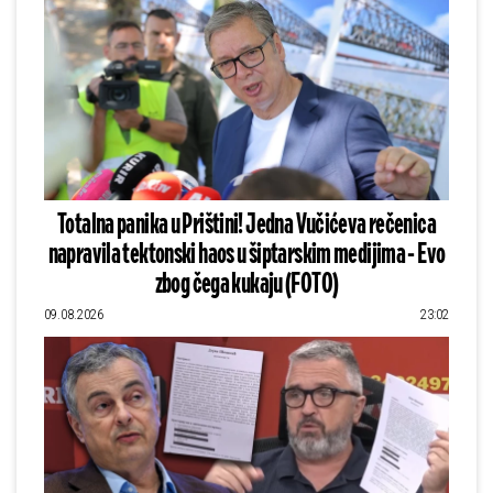
Totalna panika u Prištini! Jedna Vučićeva rečenica
napravila tektonski haos u šiptarskim medijima - Evo
zbog čega kukaju (FOTO)
09.08.2026
23:02