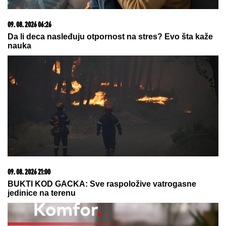
09. 08. 2026 21:55
Markes posle sedmog mesta: "Dovoljno sam se borio
u karijeri"
03. 08. 2026 13:23
Hibrid broj 1 koji osvaja Evropu, sada po specijalnoj
akcijskoj ceni od 19.990€ do 31.8.