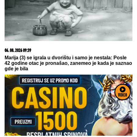
05. 08. 2026 06:45
Šta dete nasleđuje od oca, a šta od majke? Sve što
treba da znate o genetici
VIDEO