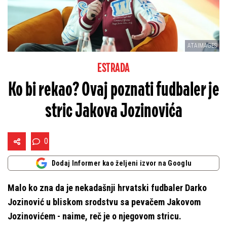
ATAIMAGES
ESTRADA
Ko bi rekao? Ovaj poznati fudbaler je
stric Jakova Jozinovića
0
Dodaj Informer kao željeni izvor na Googlu
Malo ko zna da je nekadašnji hrvatski fudbaler Darko
Jozinović u bliskom srodstvu sa pevačem Jakovom
Jozinovićem - naime, reč je o njegovom stricu.