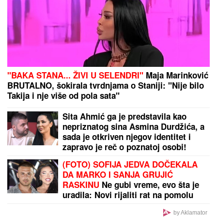
SAD JE ZVANIČNO!
Janik Siner se povlači?
Važno obaveštenje za 1.420.656 penzionera: Fond
PIO se oglasio
by Aklamator
PREPORUKA ZA VAS