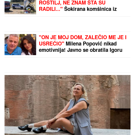
„LASERSKI MAČ“ PROTIV
NAJAGRESIVNIJEG RAKA
MOZGA:
Nova metoda
dala rezultate
Ova JEDNOSTAVNA
TEHNIKA će vam prekriti
ogradu ružama
penjačicama OD DNA DO
VRHA
by Aklamator
PREPORUKA ZA VAS