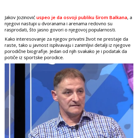
Jakov Jozinović
uspeo je da osvoji publiku širom Balkana
, a
njegovi nastupi u dvoranama i arenama redovno su
rasprodati, što jasno govori o njegovoj popularnosti.
Kako interesovanje za njegov privatni život ne prestaje da
raste, tako u javnost isplivavaju i zanimljivi detalji iz njegove
porodične biografije. Jedan od njih svakako je i podatak da
potiče iz sportske porodice.