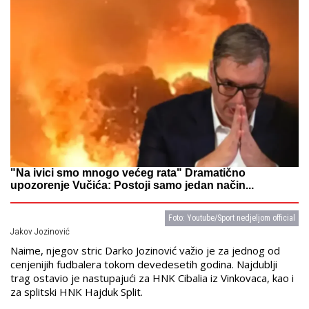
"Na ivici smo mnogo većeg rata" Dramatično
upozorenje Vučića: Postoji samo jedan način...
Foto: Youtube/Sport nedjeljom official
Jakov Jozinović
Naime, njegov stric Darko Jozinović važio je za jednog od
cenjenijih fudbalera tokom devedesetih godina. Najdublji
trag ostavio je nastupajući za HNK Cibalia iz Vinkovaca, kao i
za splitski HNK Hajduk Split.