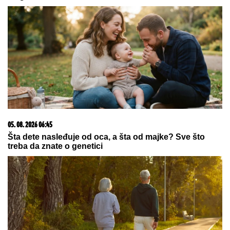
"BAKA STANA... ŽIVI U SELENDRI"
Maja Marinković
BRUTALNO, šokirala tvrdnjama o Staniji: "Nije bilo
Takija i nje više od pola sata"
Sita Ahmić ga je predstavila kao
nepriznatog sina Asmina Durdžića, a
sada je otkriven njegov identitet i
zapravo je reč o poznatoj osobi!
(FOTO) SOFIJA JEDVA DOČEKALA
DA MARKO I SANJA GRUJIĆ
RASKINU
Ne gubi vreme, evo šta je
uradila: Novi rijaliti rat na pomolu
by Aklamator