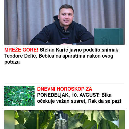
ROŠTILJ, NE ZNAM ŠTA SU
RADILI..."
Šokirana komšinica iz
Borče za "Blic" nakon što je nađeno
telo mladića (28): Potresni prizori sa
lica mesta (FOTO, VIDEO)
"ON JE MOJ DOM, ZALEČIO ME JE I
USREĆIO"
Milena Popović nikad
emotivnija! Javno se obratila Igoru
Juriću