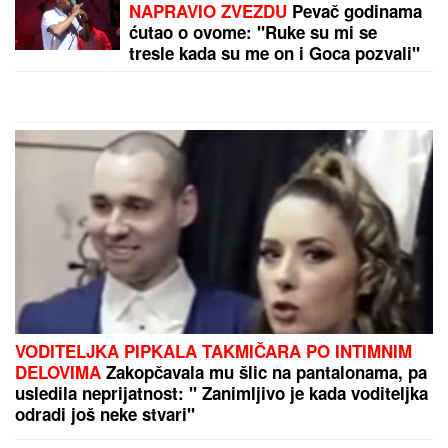
MREŽE GORE!
Stefan Karić javno podelio snimak
Teodore Delić, Bebica na aparatima nakon ovog
poteza