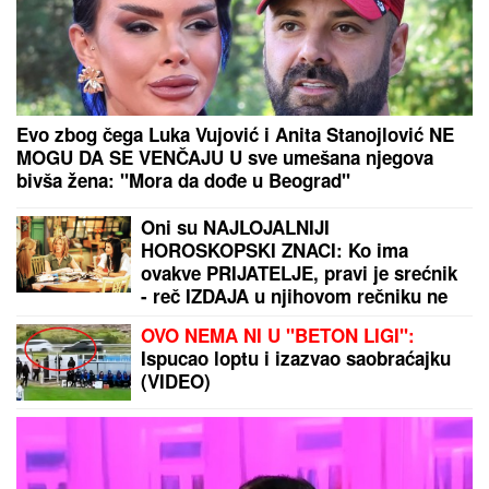
BILA LJUBAVNICA KOLEGI, A DRUŽILA MU SE SA
ŽENOM
Pevačica nakon što se sve saznalo otišla iz
Srbije: Sada se skinula i pokazala brutalno telo