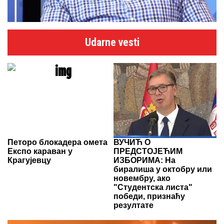
Udarne vesti
Петоро блокадера омета
ВУЧИЋ О
Експо караван у
ПРЕДСТОЈЕЋИМ
Крагујевцу
ИЗБОРИМА: На
биралиша у октобру или
новембру, ако
"Студентска листа"
победи, признаћу
резултате