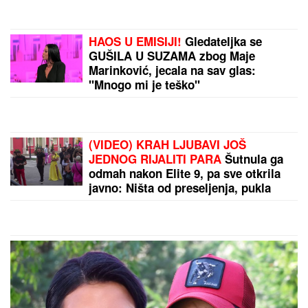
DNEVNI HOROSKOP ZA
PONEDELjAK, 10. AVGUST: Bika
očekuje važan susret, Rak da se pazi
lažnih prijatelja, a Ribe finansijskih
prevara