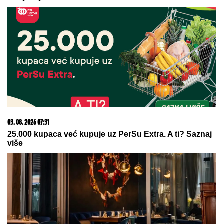
HAOS U EMISIJI!
Gledateljka se
GUŠILA U SUZAMA zbog Maje
Marinković, jecala na sav glas:
"Mnogo mi je teško"
(VIDEO) KRAH LJUBAVI JOŠ
JEDNOG RIJALITI PARA
Šutnula ga
odmah nakon Elite 9, pa sve otkrila
javno: Ništa od preseljenja, pukla
ljubav preko noći