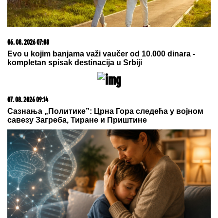
10. 08. 2026 01:34
Ti nju još voliš: Bebica i posle raskida sa Teodorom
ima samo reči hvale za nju, ne krije koliko mu je lepa!
(VIDEO)