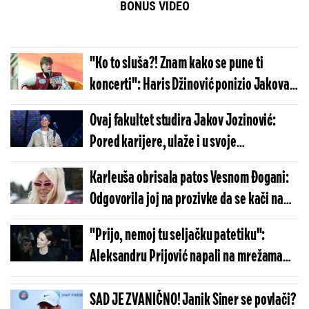
BONUS VIDEO
"Ko to sluša?! Znam kako se pune ti
koncerti": Haris Džinović ponizio Jakova
Jozinovića
Ovaj fakultet studira Jakov Jozinović:
Pored karijere, ulaže i u svoje
obrazovanje
Karleuša obrisala patos Vesnom Đogani:
Odgovorila joj na prozivke da se kači na
poznate
"Prijo, nemoj tu seljačku patetiku":
Aleksandru Prijović napali na mrežama
zbog ovog
SAD JE ZVANIČNO! Janik Siner se povlači?