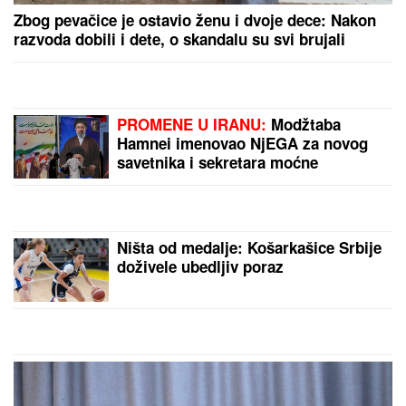
(PAPARACO) KRIŠOM SMO SNIMILI NAŠU
PEVAČICU U CRNOJ GORI
Bez trunke šminke na
aerodromu, pojavila se u ovom izdanju: Društvo joj
pravi poznati muškarac
"PROBUDILI SMO SE I NAŠLI