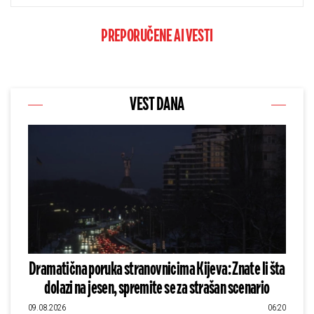
PREPORUČENE AI VESTI
VEST DANA
Dramatična poruka stranovnicima Kijeva: Znate li šta
dolazi na jesen, spremite se za strašan scenario
09.08.2026
06:20