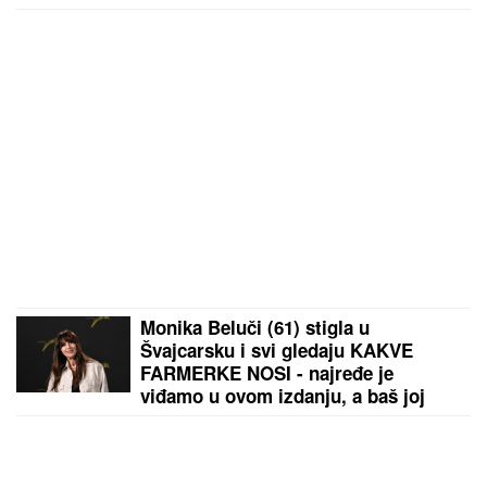
SRBIJI:
Do 38 stepeni, pa nagli pad
temperature!