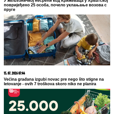
porodičnu tradiciju dugu 30 godina,
donela je odluku i stavila tačku!
Dnevni horoskop za nedelju, 9.
avgust: Jarac gura ISTINU POD
TEPIH, a NJIH čeka poslovna prilika
kakva stiže jednom u životu
KRVAVA ČITULJA POKRENULA PAKAO U
BALKANSKOM GRADU?!
Opsadno stanje na
ulicama, MECI LETE NA SVE STRANE: Drama
počela ubistvom na sastanku zbog duga Zviceru,