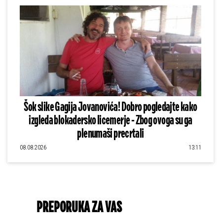
Šok slike Gagija Jovanovića! Dobro pogledajte kako
izgleda blokadersko licemerje - Zbog ovoga su ga
plenumaši precrtali
08.08.2026
13:11
PREPORUKA ZA VAS