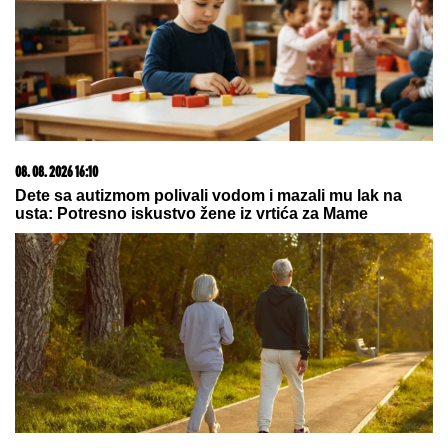
Zbog toga su najbolja tajna služba
na svetu: Evo kako Mosad
funkcioniše i gradi mreže