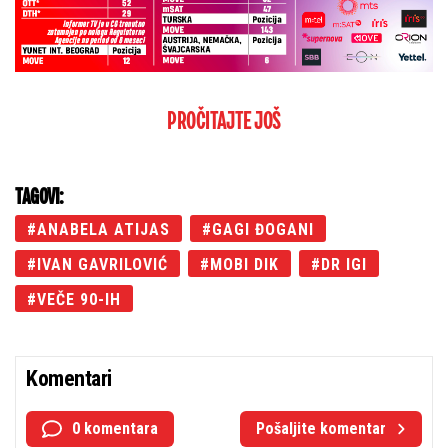
PROČITAJTE JOŠ
TAGOVI:
ANABELA ATIJAS
GAGI ĐOGANI
IVAN GAVRILOVIĆ
MOBI DIK
DR IGI
VEČE 90-IH
Komentari
0 komentara
Pošaljite komentar