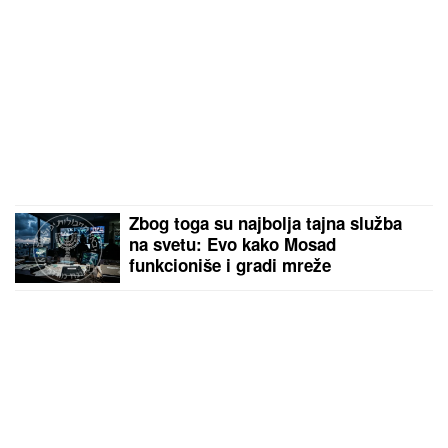
Edita nikad iskrenije o trudnoći, pomenula i
partnera: "Bez pritiska i tuđih očekivanja!"
by Aklamator
PREPORUKA ZA VAS
Slika Megan Markl iz SREDNJE ŠKOLE zapanjila
ljude: "OPERISALA JE NOS", tvrde plastični hirurzi:
Razlika "pre i posle" ne može da se prenebegne -
vojvotkinja pokrenula trend u estetskoj hirurgiji