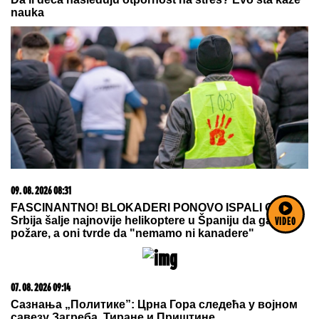
09. 08. 2026 06:24
Mame, danas ne čistimo kuću. Poštujemo Svetog
Panteliju
VIDEO
05. 08. 2026 06:45
Šta dete nasleđuje od oca, a šta od majke? Sve što
treba da znate o genetici