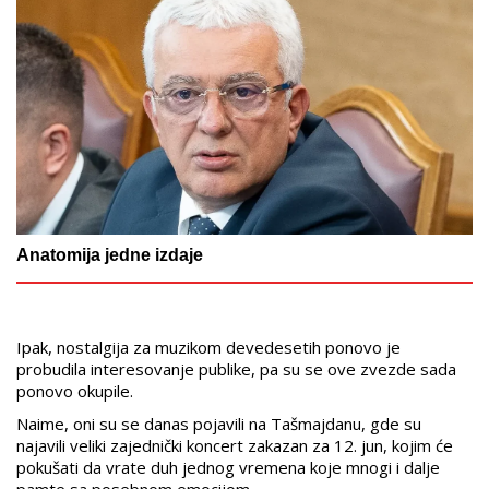
Anatomija jedne izdaje
Ipak, nostalgija za muzikom devedesetih ponovo je
probudila interesovanje publike, pa su se ove zvezde sada
ponovo okupile.
Naime, oni su se danas pojavili na Tašmajdanu, gde su
najavili veliki zajednički koncert zakazan za 12. jun, kojim će
pokušati da vrate duh jednog vremena koje mnogi i dalje
pamte sa posebnom emocijom.