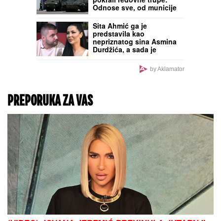
ljubavi"
POGLEDAJTE:
Objavljeni
prvi snimci Modžtabe
Hamneija kao vrhovnog
vođe Irana (VIDEO)