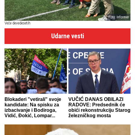
Foto: Informer
Veče devedesetih
Udarne vesti
Blokaderi "vetirali" svoje
VUČIĆ DANAS OBILAZI
kandidate: Na spisku za
RADOVE: Predsednik će
izbacivanje i Bodiroga,
obići rekonstrukciju Starog
Vidić, Đokić, Lompar...
železničkog mosta