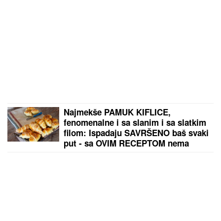
DŽEJEVA NAJVEĆA LJUBAV DANAS PROSLAVLJA
ROĐENDAN
Evo kako Andrijana sada izgleda: Nije u
kontaktu sa njegovim ćerkama, a jedan detalj svi
komentarišu