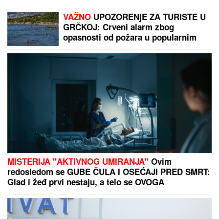
MUŠKARAC SKOČIO U DUNAV I
NESTAO
Užas kod Bele stene: Hteo
da se osveži i nije isplivao