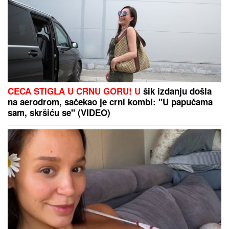
"NIJE IH BILO POLA SATA, SVI SU TO VIDELI"
Maja
Marinković šokirala tvrdnjama o aferi Stanije i
Takija: "Želi da bude sponzoruša, živi u selendri"