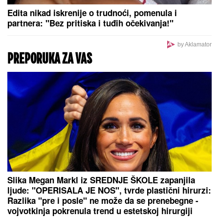
MITROVIĆI U PUNOM SASTAVU:
Milica pokazala kakav odnos ima sa
Željkovom UNUKOM EMOM - mnogi
ovo nisu očekivali! (FOTO)
TEMPERATURNI ROLERKOSTER U