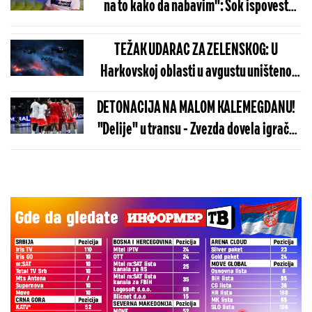
na to kako da nabavim": Šok ispovest
Gagija Đoganija
TEŽAK UDARAC ZA ZELENSKOG: U
Harkovskoj oblasti u avgustu uništeno
više od 100 „baba jaga“
DETONACIJA NA MALOM KALEMEGDANU!
"Delije" u transu - Zvezda dovela igrača
Real Madrida!