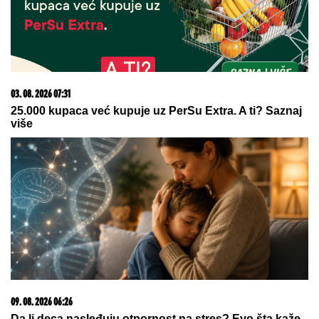
onda je usledio HAOS (FOTO)
SUPERKOLONIJA MRAVA DUGA
6.000 KM TAKOĐE SE ŠIRI
ITALIJOM:
Preseca severnu Italiju,
južnu Francusku, Španiju i Portugal
Ana Radulović prebolela Mirčeta,
otkrila koliko ju je NOVI MUŠKARAC
OBORIO S NOGU: "Nikad pre nisam
bila ovako zaljubljena"
by Aklamator