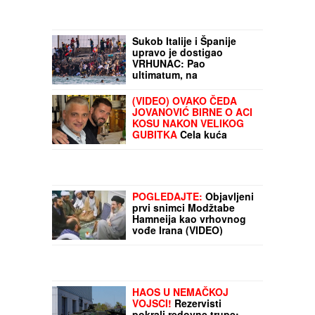
Sukob Italije i Španije
upravo je dostigao
VRHUNAC: Pao
ultimatum, na
aerodromima kolaps,
suspendovan Šengen, na
(VIDEO) OVAKO ČEDA
granicama PAKAO
JOVANOVIĆ BIRNE O ACI
KOSU NAKON VELIKOG
GUBITKA
Cela kuća
miriše na njegova
omiljena jela: "On živi od