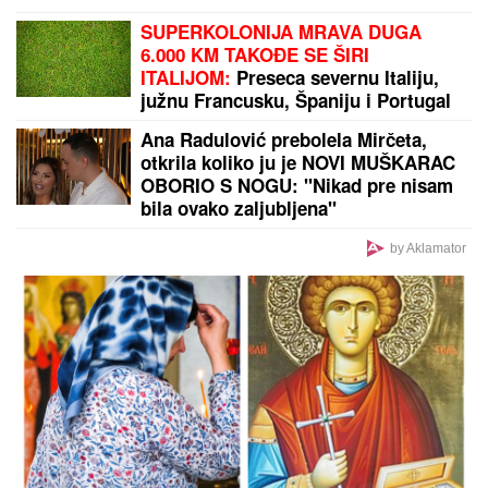
(VIDEO) MARIJANA MATEUS ĐUSKA ISPRED BINE
Uhvatili smo je na Cecinom koncertu, u miniću
pokazala izvajane noge, u publici i ova poznata
pevačica uživa sa mužem