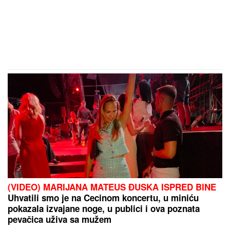
VAŽNO
UPOZORENjE ZA TURISTE U
GRČKOJ: Crveni alarm zbog
opasnosti od požara u popularnim
regionima
MISTERIJA "AKTIVNOG UMIRANJA"
Ovim
redosledom se GUBE ČULA I OSEĆAJI PRED SMRT:
Glad i žeđ prvi nestaju, a telo se OVOGA
POSLEDNJE ODRIČE, tvrde NEURONAUČNICI