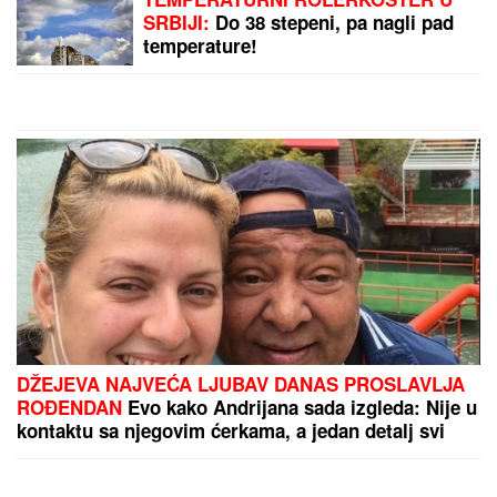
(FOTO) SVI GLEDAJU U SARU JO!
Pevačica i Aleksej Bjelogrlić ne
skidaju osmeh sa lica, a ona jednim
potezom OČARALA SVE