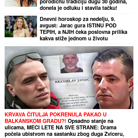
Najmekše PAMUK KIFLICE,
fenomenalne i sa slanim i sa slatkim
filom: Ispadaju SAVRŠENO baš svaki
put - sa OVIM RECEPTOM nema
greške