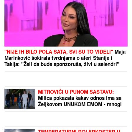
(VIDEO) JOVANA JEREMIĆ PREKINULA JUTARNJI
PROGRAM
Svi misle da su ove brutalne reči
upućene Draganu: "Svima sam donela samo dobro"