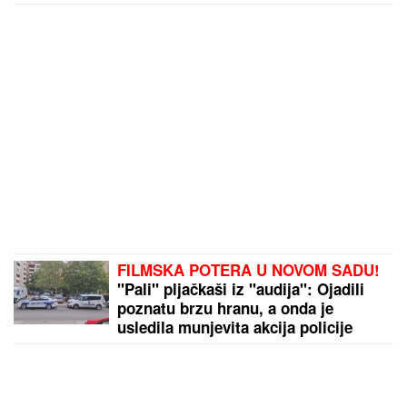
CECA STIGLA U CRNU GORU! U
šik izdanju došla
na aerodrom, sačekao je crni kombi: "U papučama
sam, skršiću se" (VIDEO)