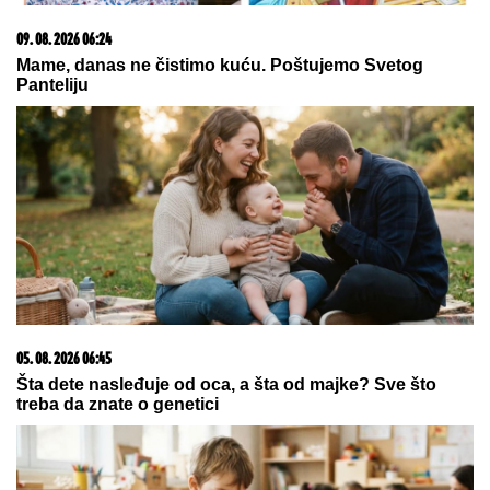
FILMSKA POTERA U NOVOM SADU!
"Pali" pljačkaši iz "audija": Ojadili
poznatu brzu hranu, a onda je
usledila munjevita akcija policije
(FOTO)