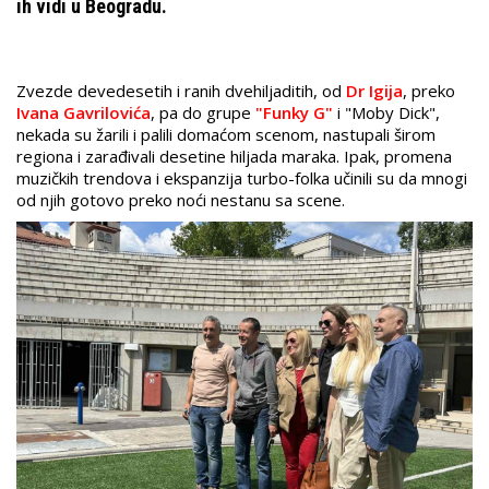
ih vidi u Beogradu.
Zvezde devedesetih i ranih dvehiljaditih, od
Dr Igija
, preko
Ivana Gavrilovića
, pa do grupe
"Funky G"
i "Moby Dick",
nekada su žarili i palili domaćom scenom, nastupali širom
regiona i zarađivali desetine hiljada maraka. Ipak, promena
muzičkih trendova i ekspanzija turbo-folka učinili su da mnogi
od njih gotovo preko noći nestanu sa scene.