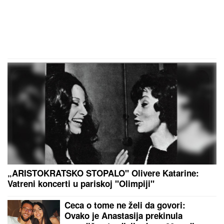
Monika Beluči (61) stigla u
Švajcarsku i svi gledaju KAKVE
FARMERKE NOSI - najređe je
viđamo u ovom izdanju, a baš joj
pristaje: Odabrala model koji
izdužuje figuru, a onda se vratila
prepoznatljivom stilu