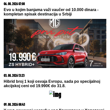
„ARISTOKRATSKO STOPALO" Olivere Katarine:
Vatreni koncerti u pariskoj "Olimpiji"
Ceca o tome ne želi da govori:
Ovako je Anastasija prekinula