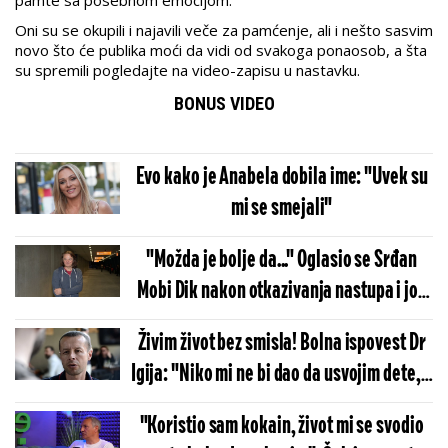
Oni su se okupili i najavili veče za pamćenje, ali i nešto sasvim
novo što će publika moći da vidi od svakoga ponaosob, a šta
su spremili pogledajte na video-zapisu u nastavku.
BONUS VIDEO
Evo kako je Anabela dobila ime: "Uvek su
mi se smejali"
"Možda je bolje da..." Oglasio se Srđan
Mobi Dik nakon otkazivanja nastupa i još
više zbunio narod
Živim život bez smisla! Bolna ispovest Dr
Igija: "Niko mi ne bi dao da usvojim dete, a
bio bih divan otac"
"Koristio sam kokain, život mi se svodio