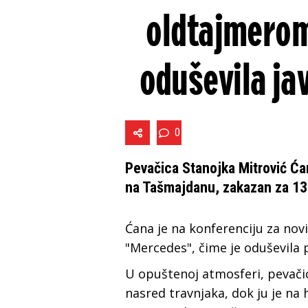
oldtajmerom
oduševila ja
0
Pevačica Stanojka Mitrović Ća
na Tašmajdanu, zakazan za 13.
Ćana je na konferenciju za no
"Mercedes", čime je oduševila 
U opuštenoj atmosferi, pevačic
nasred travnjaka, dok ju je na