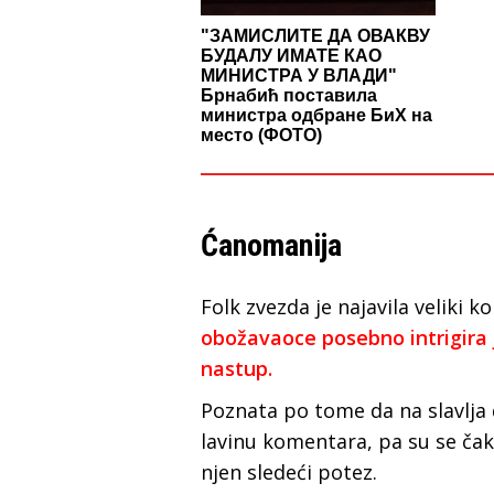
"ЗАМИСЛИТЕ ДА ОВАКВУ
БУДАЛУ ИМАТЕ КАО
МИНИСТРА У ВЛАДИ"
Брнабић поставила
министра одбране БиХ на
место (ФОТО)
Ćanomanija
Folk zvezda je najavila veliki
obožavaoce posebno intrigira 
nastup.
Poznata po tome da na slavlja
lavinu komentara, pa su se čak
njen sledeći potez.