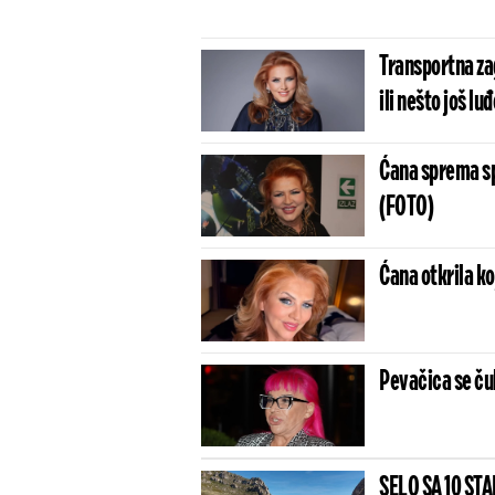
Transportna za
ili nešto još lu
Ćana sprema sp
(FOTO)
Ćana otkrila ko
Pevačica se ču
SELO SA 10 ST