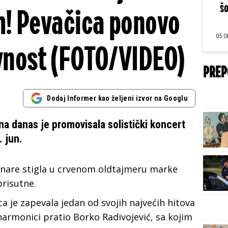
šo
! Pevačica ponovo
05.0
vnost (FOTO/VIDEO)
PREP
Dodaj Informer kao željeni izvor na Googlu
na danas je promovisala solistički koncert
 jun.
vinare stigla u crvenom oldtajmeru marke
prisutne.
a je zapevala jedan od svojih najvećih hitova
 harmonici pratio Borko Radivojević, sa kojim