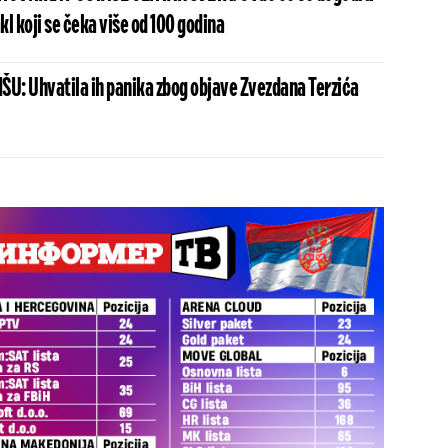
l koji se čeka više od 100 godina
ŠU: Uhvatila ih panika zbog objave Zvezdana Terzića