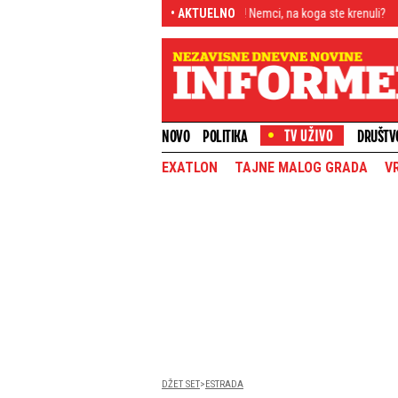
a
Hitno oglašavanje Rusa! Nemci, na koga ste krenuli?
• AKTUELNO
"Bio je kao pr
NOVO
POLITIKA
DRUŠTV
EXATLON
TAJNE MALOG GRADA
V
DŽET SET
ESTRADA