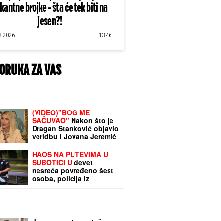
kantne brojke - šta će tek biti na
jesen?!
8.2026
13:46
ORUKA ZA VAS
(VIDEO)"BOG ME
SAČUVAO"
Nakon što je
Dragan Stanković objavio
veridbu i Jovana Jeremić
sprema veliko slavlje u
svom domu
HAOS NA PUTEVIMA U
SUBOTICI U
devet
nesreća povređeno šest
osoba, policija iz
saobraćaja isključila 44
vozača