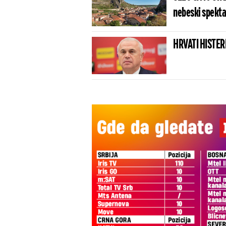
nebeski spektak
HRVATI HISTERI