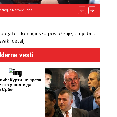
Stanojka Mitrović Ćana
i bogato, domaćinsko posluženje, pa je bilo
svaki detalj.
Udarne vesti
вић: Курти не преза
 чега у жељи да
и Србе