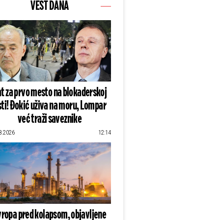
VEST DANA
t za prvo mesto na blokaderskoj
sti! Đokić uživa na moru, Lompar
već traži saveznike
8.2026
12:14
vropa pred kolapsom, objavljene