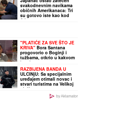
Japanac ostao zatečen
svakodnevnim navikama
običnih Amerikanaca: Tri
su gotovo iste kao kod
Srba
"PLATIĆE ZA SVE ŠTO JE
KRIVA"
Bora Santana
progovorio o Boginji i
tužbama, otkrio u kakvom
je odnosu sa
Anastasijom Brčić - Evo
RAZBIJENA BANDA U
da li ulazi u Elitu 10
ULCINjU: Sa specijalnim
uređajem otimali novac i
stvari turistima na Velikoj
plaži
by Aklamator