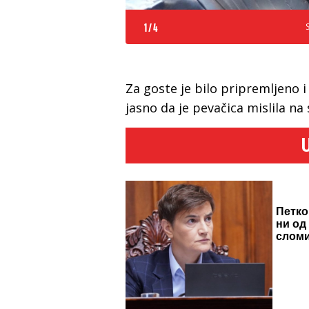
1
/
4
Za goste je bilo pripremljeno 
jasno da je pevačica mislila na 
Петко
ни од
слом