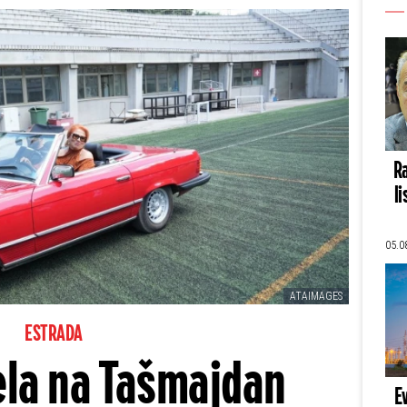
Ra
li
05.0
ATAIMAGES
ESTRADA
ela na Tašmajdan
E