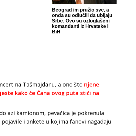
Beograd im pružio sve, a
onda su odlučili da ubijaju
Srbe: Ovo su ozloglašeni
komandanti iz Hrvatske i
BiH
 koncert na Tašmajdanu, a ono što
njene
jeste kako će Ćana ovog puta stići na
 dolazi kamionom, pevačica je pokrenula
 pojavile i ankete u kojima fanovi nagađaju