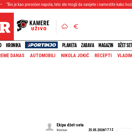
esečen napola, telo ste mogli da savijete i namestite kako hoćete" Ispovest majk
O
HRONIKA
PLANETA
ZABAVA
MAGAZIN
DŽET SE
REME DANAS
AUTOMOBILI
NIKOLA JOKIĆ
RECEPTI
VLADIM
Ekipa džet-seta
17:12
25.05.2026
Novinar