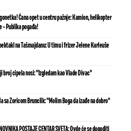
gonetka! Ćana opet u centru pažnje: Kamion, helikopter
đe – Publika pogađa!
ektakl na Tašmajdanu: U timu i frizer Jelene Karleuše
ji broj cipela nosi: "Izgledam kao Vlade Divac"
la sa Zoricom Brunclik: "Molim Boga da izađe na dobro"
ANOVNIKA POSTAJE CENTAR SVETA: Ovde će se dogoditi