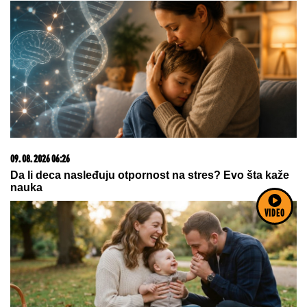
Horoskop za nedelju, 9, avgust: Jarac puca od
emocija, Ribe prave tajne planove, Rak uživa u
šetnji
Paparaco: Uhvatili smo trudnu Anitu
Stanojlović i Luku Vujovića!
Poznati estradni par progovorio o
razvodu! Otkrili pravu istinu o svom
braku: "Sramota nas je"
VIDEO
by Aklamator