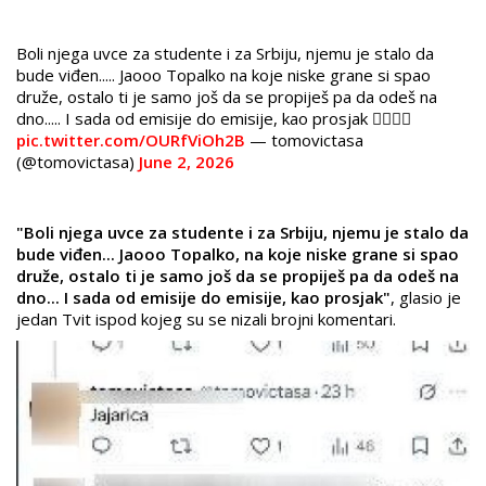
Boli njega uvce za studente i za Srbiju, njemu je stalo da
bude viđen..... Jaooo Topalko na koje niske grane si spao
druže, ostalo ti je samo još da se propiješ pa da odeš na
dno..... I sada od emisije do emisije, kao prosjak 🤦‍♀️🤦‍♀️
pic.twitter.com/OURfViOh2B
— tomovictasa
(@tomovictasa)
June 2, 2026
"Boli njega uvce za studente i za Srbiju, njemu je stalo da
bude viđen... Jaooo Topalko, na koje niske grane si spao
druže, ostalo ti je samo još da se propiješ pa da odeš na
dno... I sada od emisije do emisije, kao prosjak"
, glasio je
jedan Tvit ispod kojeg su se nizali brojni komentari.