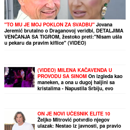
DŽEJEVA NAJVEĆA LJUBAV DANAS
PROSLAVLJA ROĐENDAN
Evo kako
Andrijana sada izgleda: Nije u
kontaktu sa njegovim ćerkama, a
jedan detalj svi komentarišu