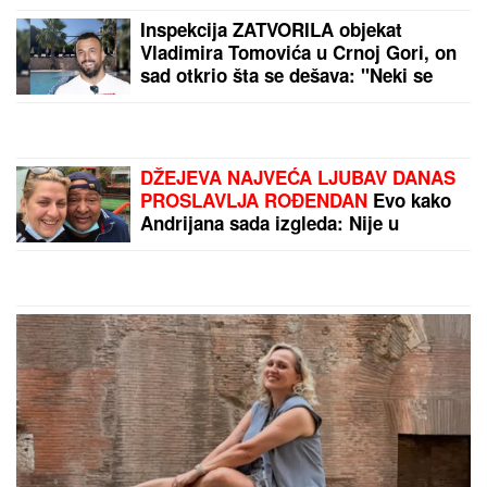
(FOTO) "MAJA SVE PLAĆA"
Asmin
priznao šta se dešava nakon
rijalitija, ne odvaja se od
Marinkovićeve: Priznali kakav im je
odnos nakon skandala