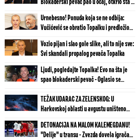
Blokaderski pevač pao u očaj, otkrio šta je
doživeo kad se vratio sa Slavije: "Upalim
Urnebesno! Ponuda koja se ne odbija:
N1 i..."
Vučićević se obratio Topalku i predložio
mu... (VIDEO)
Vozio pijan i slao gole slike, ali to nije sve:
Svi skandali propalog pevača Topalka
Ljudi, pogledajte Topalka! Evo na šta je
spao blokaderski pevač - Oglasio se
Vučićević: Crni, čoveče... (FOTO)
TEŽAK UDARAC ZA ZELENSKOG: U
Harkovskoj oblasti u avgustu uništeno
više od 100 „baba jaga“
DETONACIJA NA MALOM KALEMEGDANU!
"Delije" u transu - Zvezda dovela igrača