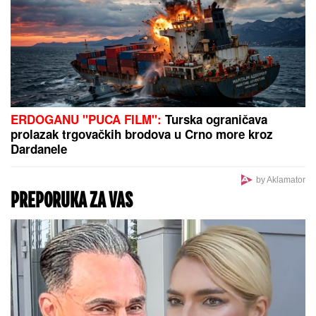
Inspekcija ZATVORILA objekat
Vladimira Tomovića u Crnoj Gori, on
sad otkrio šta se dešava: "Neki se
slade, neću im zaboraviti"