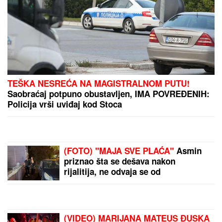
dobila lekciju na
Evropskom prvenstvu!
"Furija" furiozno do
borbe za zlato!
ĐURICA PREDLAŽE:
Tiket
za nedelju našeg
poznatog tipstera
ORBAN POSETIO