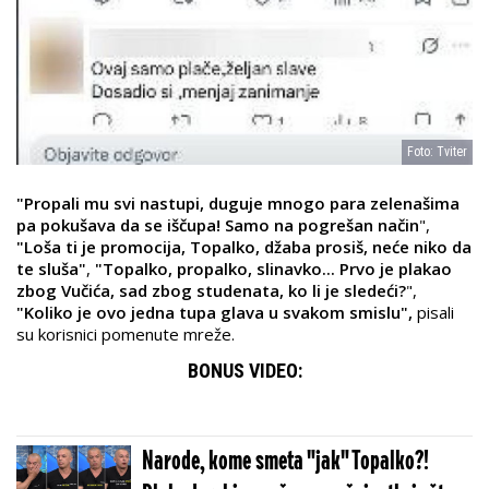
Foto: Tviter
"Propali mu svi nastupi, duguje mnogo para zelenašima
pa pokušava da se iščupa! Samo na pogrešan način
",
"Loša ti je promocija, Topalko, džaba prosiš, neće niko da
te sluša"
,
"Topalko, propalko, slinavko... Prvo je plakao
zbog Vučića, sad zbog studenata, ko li je sledeći?
",
"Koliko je ovo jedna tupa glava u svakom smislu",
pisali
su korisnici pomenute mreže.
BONUS VIDEO:
Narode, kome smeta "jak" Topalko?!