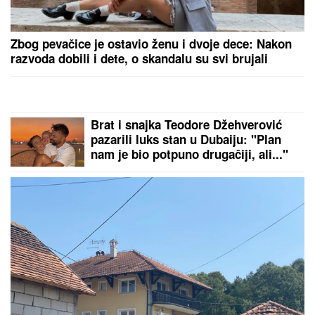
(VIDEO) MARIJANA MATEUS ĐUSKA
ISPRED BINE
Uhvatili smo je na
Cecinom koncertu, u miniću
pokazala izvajane noge, u publici i
ova poznata pevačica uživa sa
mužem