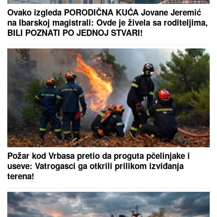
"ILIJAN UŽIVA KAO PRINC, NE ISPUŠTAMO GA IZ
RUKU"
Ceca Ražnatović o unuku, porodici Gudelj i
Anastasiji: "Odlično se snašla, nisam je savetovala",
spomenula i novi album posle 10 godina