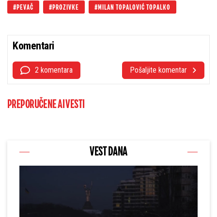
PEVAČ
PROZIVKE
MILAN TOPALOVIĆ TOPALKO
Komentari
2 komentara
Pošaljite komentar
PREPORUČENE AI VESTI
VEST DANA