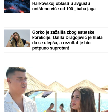
Brat i snajka Teodore Džehverović
pazarili luks stan u Dubaiju: "Plan
nam je bio potpuno drugačiji, ali..."