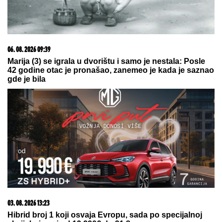
(VIDEO) OVAKO ČEDA JOVANOVIĆ BIRNE O ACI
KOSU NAKON VELIKOG GUBITKA
Cela kuća miriše
na njegova omiljena jela: "On živi od ljubavi"
TEŽAK UDARAC ZA ZELENSKOG: U