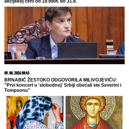
Harkovskoj oblasti u avgustu
uništeno više od 100 „baba jaga“
Gorko je zažalila zbog estetske
korekcije: Dalila Dragojević je htela
da se ulepša, a rezultat je bio
potpuno suprotan!