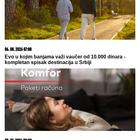
"TO MU JE MOJ POKLON ZA SVADBU"
Jovana
Jeremić brutalno o Draganovoj veridbi, DETALJIMA
VENČANJA SA TIGROM, žestoko preti:"Nisam ušla
u pekaru da pravim kiflice" (VIDEO)