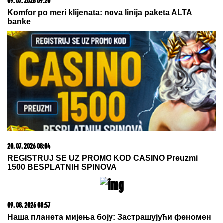
(VIDEO) MILENA KAČAVENDA U
PROVODU SA SINOM
On izgleda kao
maneken, a ona u dugoj haljini sa
kristalima - Napustila Srbiju, evo
kako provodi vreme po izlasku iz
"Elite 9"
ON JE NOVI UČESNIK ELITE 10
Željko Mitrović potvrdio njegov
ulazak: Nestao iz javnosti, pa pravio