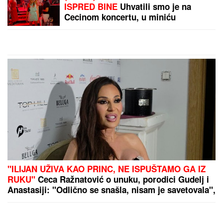
TRUBAČKU LEGENDU
Mađarski političar uživa
na Saboru trubača u
Guči: Pozdravio se sa
muzičarima i jeo
by Aklamator
svadbarski kupus
PREPORUKA ZA VAS
TEŠKA NESREĆA NA MAGISTRALNOM PUTU!
Saobraćaj potpuno obustavljen, IMA POVREĐENIH:
Policija vrši uviđaj kod Stoca