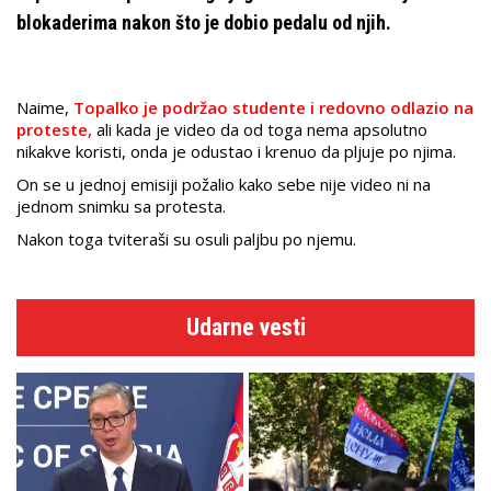
blokaderima nakon što je dobio pedalu od njih.
Naime,
Topalko je podržao studente i redovno odlazio na
proteste,
ali kada je video da od toga nema apsolutno
nikakve koristi, onda je odustao i krenuo da pljuje po njima.
On se u jednoj emisiji požalio kako sebe nije video ni na
jednom snimku sa protesta.
Nakon toga tviteraši su osuli paljbu po njemu.
Udarne vesti