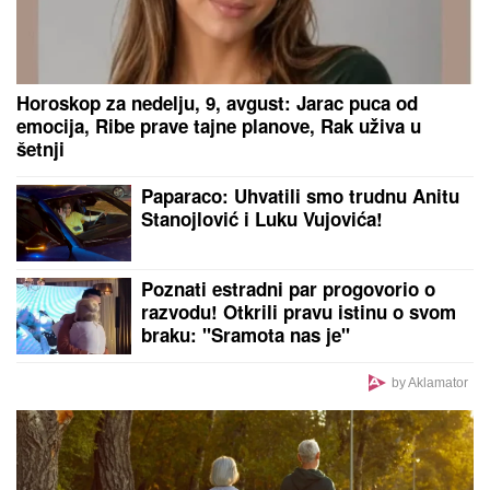
ERDOGANU "PUCA FILM":
Turska ograničava
prolazak trgovačkih brodova u Crno more kroz
Dardanele
by Aklamator
PREPORUKA ZA VAS