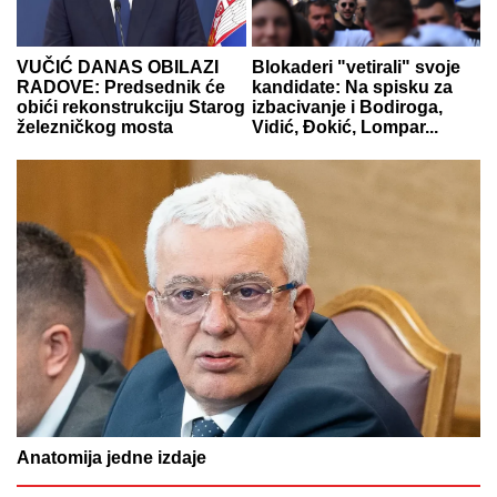
VUČIĆ DANAS OBILAZI
Blokaderi "vetirali" svoje
RADOVE: Predsednik će
kandidate: Na spisku za
obići rekonstrukciju Starog
izbacivanje i Bodiroga,
železničkog mosta
Vidić, Đokić, Lompar...
Anatomija jedne izdaje