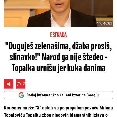
ATAIMAGES
ESTRADA
"Duguješ zelenašima, džaba prosiš,
slinavko!" Narod ga nije štedeo -
Topalka urnišu jer kuka danima
2
Dodaj Informer kao željeni izvor na Googlu
Korisnici mreže "X" opleli su po propalom pevaču Milanu
Topaloviću Topalku zbog njegovih blamantnih izjava o