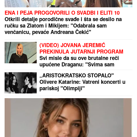
Ovako izgleda PORODIČNA KUĆA Jovane Jeremić
na Ibarskoj magistrali: Ovde je živela sa roditeljima,
BILI POZNATI PO JEDNOJ STVARI!
Požar kod Vrbasa pretio da proguta pčelinjake i
useve: Vatrogasci ga otkrili prilikom izviđanja
terena!