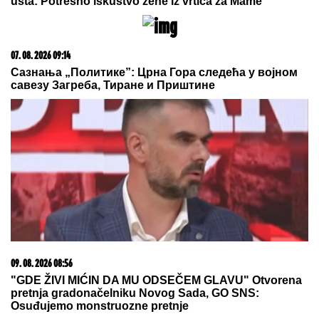
ENA I PEJA PROGOVORILI O SVADBI I ELITI 10
Otkrili detalje porodične svađe i šta se desilo na
ručku sa Zlatom i Mikijem: "Odabrala sam
venčanicu, pevaće Andreana Čekić"
(VIDEO) JOVANA JEREMIĆ
PREKINULA JUTARNJI PROGRAM
Svi misle da su ove brutalne reči
upućene Draganu: "Svima sam
donela samo dobro"
„ARISTOKRATSKO STOPALO"
Olivere Katarine: Vatreni koncerti u
pariskoj "Olimpiji"