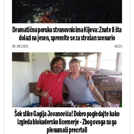
Dramatična poruka stranovnicima Kijeva: Znate li šta
dolazi na jesen, spremite se za strašan scenario
09.08.2026
06:20
Šok slike Gagija Jovanovića! Dobro pogledajte kako
izgleda blokadersko licemerje - Zbog ovoga su ga
plenumaši precrtali