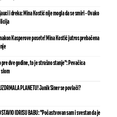
 jauci i dreka: Mina Kostić nije mogla da se smiri - Ovako
licija
nakon Kasperove posete! Mina Kostić jutros prebačena
enje
o pre dve godine, to je strašno stanje": Pevačica
i slom
UZDRMALA PLANETU! Janik Siner se povlači?
STAVIO IDRISU BABU: "Počastvovan sam i svestan da je