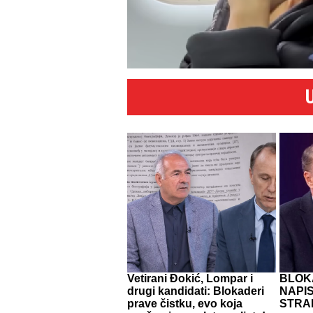
Vetirani Đokić, Lompar i
BLOK
drugi kandidati: Blokaderi
NAPIS
prave čistku, evo koja
STRAN