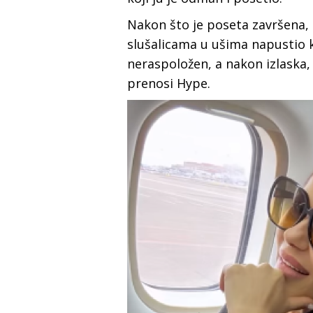
Nakon što je poseta završena, 
slušalicama u ušima napustio kl
neraspoložen, a nakon izlaska,
prenosi Hype.