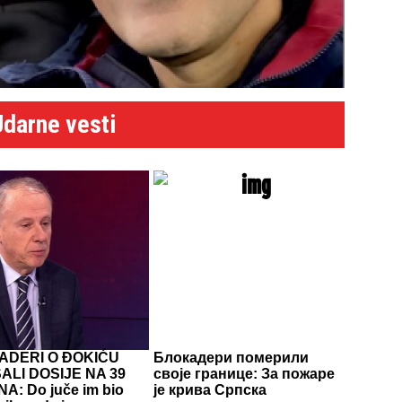
Udarne vesti
ADERI O ĐOKIĆU
Блокадери померили
ALI DOSIJE NA 39
своје границе: За пожаре
A: Do juče im bio
је крива Српска