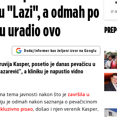
u "Lazi", a odmah po
07.0
ku uradio ovo
PREP
Dodaj Informer kao željeni izvor na Googlu
uvija Kasper, posetio je danas pevačicu u
Lazarević", a kliniku je napustio vidno
na tema javnosti nakon što je
završila u
biju je odmah nakon saznanja o pevačicinom
kluzivno pisao
, došao i njen verenik Kasper,