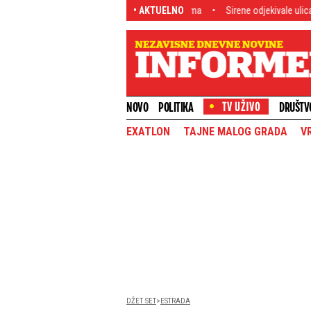
i do 244 na sat i završavali sa lisicama
• AKTUELNO
Sirene odjekivale ulicama Beogra
NOVO
POLITIKA
DRUŠTV
EXATLON
TAJNE MALOG GRADA
V
DŽET SET
ESTRADA