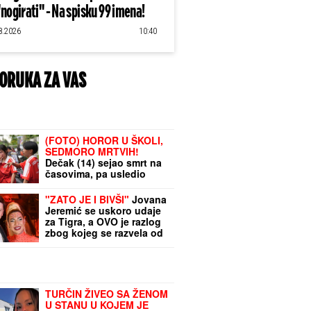
"nogirati" - Na spisku 99 imena!
8.2026
10:40
ORUKA ZA VAS
(FOTO) HOROR U ŠKOLI,
SEDMORO MRTVIH!
Dečak (14) sejao smrt na
časovima, pa usledio
JEZIV KRAJ: "Kako ovo
može da se desi u našoj
"ZATO JE I BIVŠI"
Jovana
zemlji"
Jeremić se uskoro udaje
za Tigra, a OVO je razlog
zbog kojeg se razvela od
prvog muža: "Htela sam
više i bolje"
TURČIN ŽIVEO SA ŽENOM
U STANU U KOJEM JE