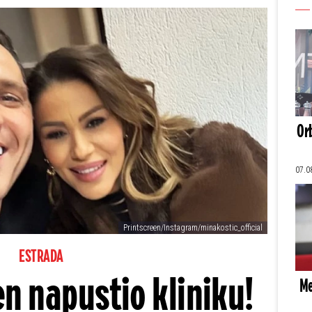
Orb
07.0
Printscreen/Instagram/minakostic_official
ESTRADA
n napustio kliniku!
Me