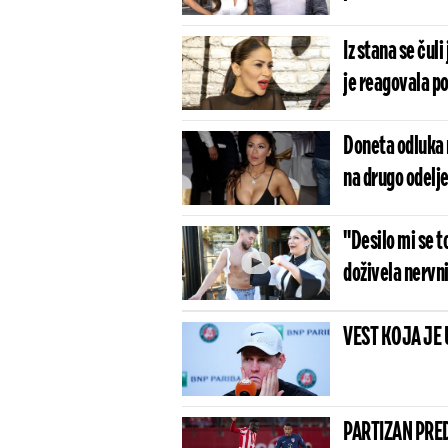
Iz stana se čuli
je reagovala po
Doneta odluka 
na drugo odelj
"Desilo mi se t
doživela nervn
VEST KOJA JE 
PARTIZAN PRED