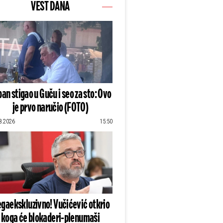
VEST DANA
an stigao u Guču i seo za sto: Ovo
je prvo naručio (FOTO)
8.2026
15:50
gaekskluzivno! Vučićević otkrio
koga će blokaderi-plenumaši