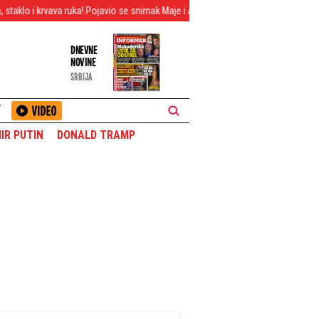
vava ruka! Pojavio se snimak Maje i Asmina nakon haosa (VIDEO)
Srbe očeku
DNEVNE
NOVINE
SRBIJA
T
IR PUTIN
DONALD TRAMP