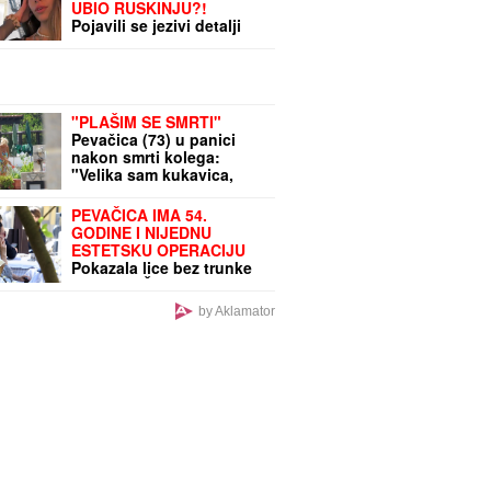
UBIO RUSKINJU?!
Pojavili se jezivi detalji
zločina u Borči:
Stanodavac im otkazao
stan nekoliko dana pre
ubistva Ljudmile!
"PLAŠIM SE SMRTI"
Pevačica (73) u panici
nakon smrti kolega:
"Velika sam kukavica,
mužu ne smem ni da
pomenem kupovinu
PEVAČICA IMA 54.
grobnice"
GODINE I NIJEDNU
ESTETSKU OPERACIJU
Pokazala lice bez trunke
šminke: "Šta da
operišem? Takva sam
by Aklamator
kakva sam!"