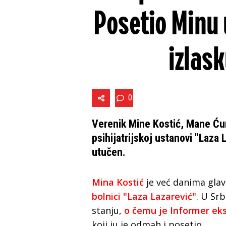
Posetio Minu 
izlas
0
Verenik Mine Kostić, Mane Ćur
psihijatrijskoj ustanovi "Laza 
utučen.
Mina Kostić
je već danima glav
bolnici "Laza Lazarević"
. U Sr
stanju,
o čemu je Informer eks
koji ju je odmah i posetio.