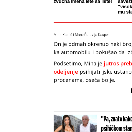
zvučna imena lete sa liste!
savezn
''viso
mu sta
Mina Kostić i Mane Ćuruvija Kasper
On je odmah okrenuo neki broj
ka automobilu i pokušao da iz
Podsetimo, Mina je
jutros pre
odeljenje
psihijatrijske ustano
procenama, oseća bolje.
"Pa, znate kako
psihičkom stan