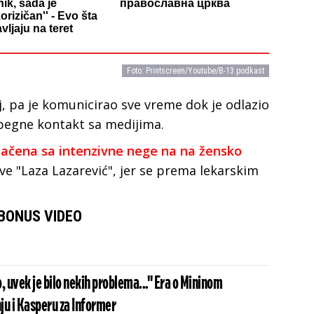
ik, sada je
православна црква
korizičan'' - Evo šta
vljaju na teret
Foto: Printscreen/Youtube/B-13 podkast
, pa je komunicirao sve vreme dok je odlazio
begne kontakt sa medijima.
bačena sa intenzivne nege na na žensko
ve "Laza Lazarević", jer se prema lekarskim
BONUS VIDEO
, uvek je bilo nekih problema..." Era o Mininom
ju i Kasperu za Informer