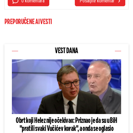
0 komentara
Pošaljite komentar
PREPORUČENE AI VESTI
VEST DANA
Obrt koji Helez nije očekivao: Priznao je da su u BiH
"pratili svaki Vučićev korak", a onda se oglasio