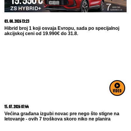
05. 08. 2026 06:45
Šta dete nasleđuje od oca, a šta od majke? Sve što
treba da znate o genetici
VIDEO
07. 08. 2026 13:46