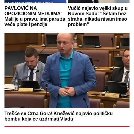
PAVLOVIĆ NA
Vučić najavio veliki skup u
OPOZICIONIM MEDIJIMA:
Novom Sadu: "Šetam bez
Mali je u pravu, ima para za
straha, nikada nisam imao
veće plate i penzije
problem"
Trešće se Crna Gora! Knežević najavio političku
bombu koja će uzdrmati Vladu