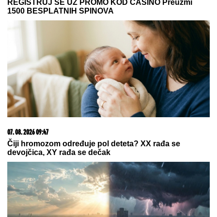
"ZLOČESTA, LJUBOMORNA BABA"
Dara Bubamara UZVRATILA Cakani
na prozivke, pa progovorila o dečku i
šokirala komentarom o Seki Aleksić
(VIDEO)
SPECIJALCI SA GAS MASKAMA
ULETELI U KUĆU U SMEDEREVU
Ovako su otkrili čak pola tona
marihuane u ilegalnoj laboratoriji:
Uhapšeno 6 osoba (FOTO, VIDEO)