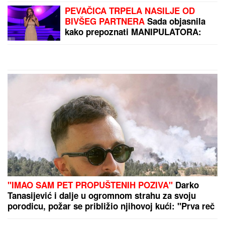
(FOTO) DOK SVI BRUJE O
RAZVODU, SLOBA VASIĆ UHVAĆEN
SA STARLETOM
Isplivala zajednička
fotografija, zajedno ispod šatora