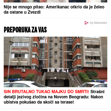
Je l moguće da su ovoliki?! Jedna
kašika ovoga i uštipci će porasti kao
iz vode