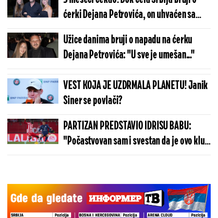
ćerki Dejana Petrovića, on uhvaćen sa
čašom u ruci, o nasilju ni reč
Užice danima bruji o napadu na ćerku
Dejana Petrovića: "U sve je umešan..."
VEST KOJA JE UZDRMALA PLANETU! Janik
Siner se povlači?
PARTIZAN PREDSTAVIO IDRISU BABU:
"Počastvovan sam i svestan da je ovo klub
sa velikom istorijom"