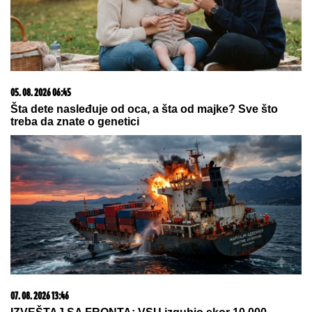
OVO SU DO SADA POTVRĐENI
UČESNICI ELITE 10!
Filip Car se
vraća da se "penzioniše", a sprema
se i žestoka osveta
"STANIJA, DA NEMAŠ MOŽDA SUTLIJAŠ?"
Pobednica Elite ostala zatečena pitanjem, o NJENOJ
REAKCIJI pričaju svi (VIDEO)
"Varao me je, ali me nikada nije