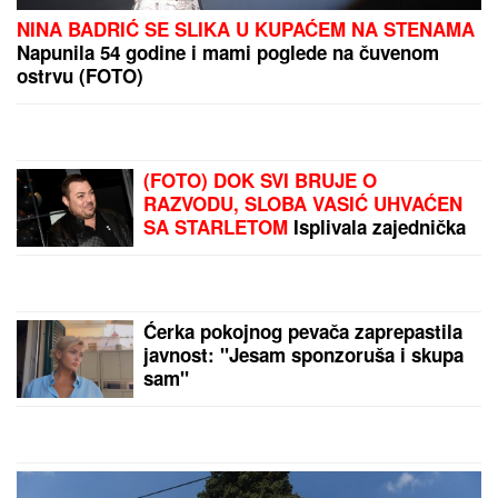
SVI PRIČAJU O
RAZVODU,
a Sloba Vasić
sad UHVAĆEN SA
STARLETOM! (FOTO)
PRODAJU PILIĆE NA
PIJACI, A SAD SE
BAŠKARE NA JAHTI
Bojana i Mirko Šijan na
letovanju, ona pokazala
zgodno i zategnuto telo
by Aklamator
nakon dva porođaja
(FOTO)