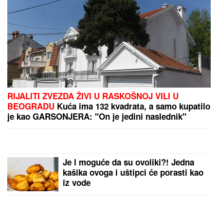
PREPORUKA ZA VAS
NINA BADRIĆ SE SLIKA U KUPAĆEM NA STENAMA
Napunila 54 godine i mami poglede na čuvenom
ostrvu (FOTO)