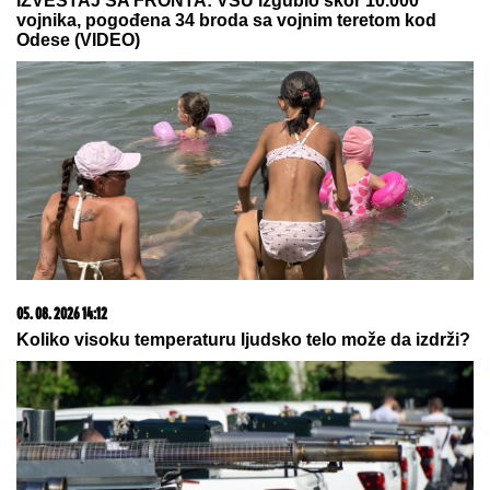
ponižavao": Folkeru žena oprostila
što je bio intiman sa drugim ženama,
ovako priča o svemu
Partizan predstavio Babu: "Svestan
sam situacije i spreman sam da
pomognem"
by Aklamator
20. 07. 2026 08:04