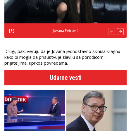
Jovana Petrović
1
/
5
Drugi, pak, veruju da je Jovana jednostavno skinula kragnu
kako bi mogla da prisustvuje slavlju sa porodicom i
prijateljima, uprkos povredama.
Udarne vesti