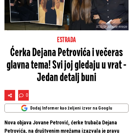
ATA/drustvene mreze
ESTRADA
Ćerka Dejana Petrovića i večeras
glavna tema! Svi joj gledaju u vrat -
Jedan detalj buni
0
Dodaj Informer kao željeni izvor na Googlu
Nova objava Jovane Petrović, ćerke trubača Dejana
Petrovića, na društvenim mrežama izazvala je pravu