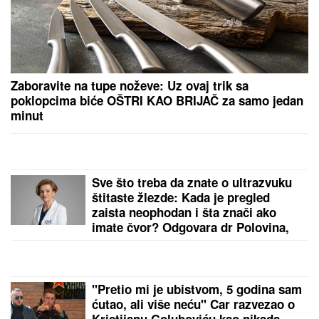
"IMAO SAM PET PROPUŠTENIH POZIVA"
Darko
Tanasijević i dalje u ogromnom strahu za svoju
porodicu, požar se približio njihovoj kući: "Prva reč
koju sam čuo - IZGOREĆEMO"