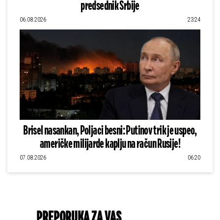
predsednik Srbije
06.08.2026
23:24
Brisel nasankan, Poljaci besni: Putinov trik je uspeo,
američke milijarde kaplju na račun Rusije!
07.08.2026
06:20
PREPORUKA ZA VAS