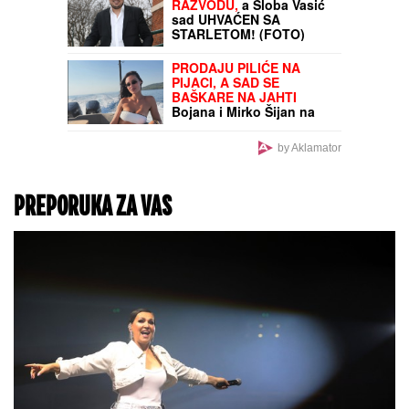
Beogradu: Nakon ubistva
pokušao da skoči sa
terase!
UDARNO!
Saša Lukić
proživeo strašnu dramu,
pa dobio SJAJNE VESTI!