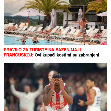
RIJALITI ZVEZDA ŽIVI U RASKOŠNOJ VILI U
BEOGRADU
Kuća ima 132 kvadrata, a samo kupatilo
je kao GARSONJERA: "On je jedini naslednik"