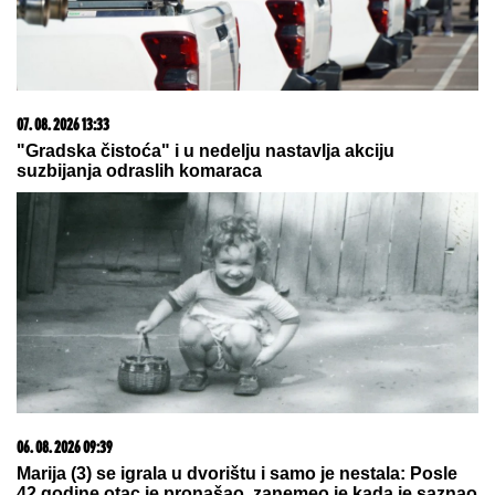
REGISTRUJ SE UZ PROMO KOD CASINO Preuzmi
1500 BESPLATNIH SPINOVA
07. 08. 2026 09:47
Čiji hromozom određuje pol deteta? XX rađa se
devojčica, XY rađa se dečak