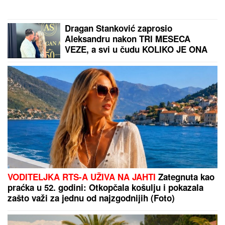
Ćerka pokojnog pevača zaprepastila
javnost: "Jesam sponzoruša i skupa
sam"