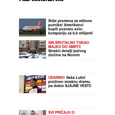
Stiže promena za milione
putnika! Amerikanci
kupili poznatu avio-
kompaniju za 6,6 milijardi
eura
SIN BRUTALNO TUKAO
MAJKU DO SMRTI!
Strašni detalji jezivog
zločina na Novom