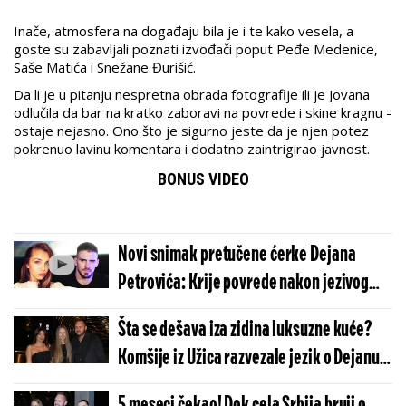
Inače, atmosfera na događaju bila je i te kako vesela, a
goste su zabavljali poznati izvođači poput Peđe Medenice,
Saše Matića i Snežane Đurišić.
Da li je u pitanju nespretna obrada fotografije ili je Jovana
odlučila da bar na kratko zaboravi na povrede i skine kragnu -
ostaje nejasno. Ono što je sigurno jeste da je njen potez
pokrenuo lavinu komentara i dodatno zaintrigirao javnost.
BONUS VIDEO
Novi snimak pretučene ćerke Dejana
Petrovića: Krije povrede nakon jezivog
nasilja
Šta se dešava iza zidina luksuzne kuće?
Komšije iz Užica razvezale jezik o Dejanu
Petroviću nakon incidenta sa ćerkom
5 meseci čekao! Dok cela Srbija bruji o