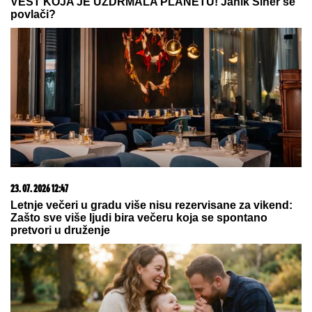
Kristijanu Goluboviću kao nikada
ranije!
SELI SE U STAN SA BIVŠOM ŽENOM
Glumac nakon
razvoda doneo neobičnu odluku, a sada pokazao
kako napreduju renovacije: "Nadgledanje"
Gotovo: Reprezentativac Srbije ima
novi klub u Premijer ligi