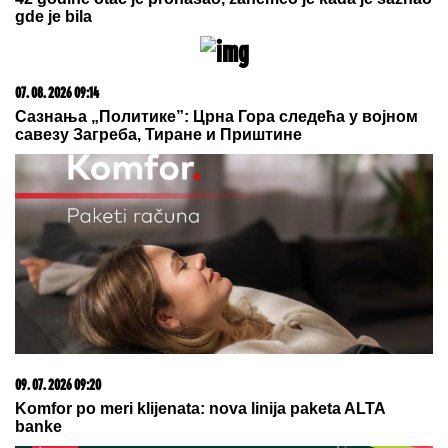
07. 08. 2026 13:33
OVDE VEĆ PLjUŠTI I GRMI! sTIŽE NEVREME: Evo gde
se do kraja dana u Srbiji očekuju pljuskovi sa
grmljavinom
07. 08. 2026 13:36