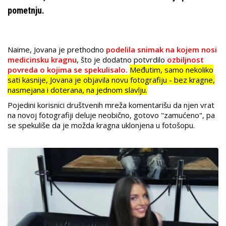
pometnju.
Naime, Jovana je
prethodno
podelila snimak na kojem nosi
medicinsku kragnu
, što je dodatno potvrdilo
ozbiljnost
povreda o kojima se spekulisalo.
Međutim, samo nekoliko
sati kasnije, Jovana je objavila novu fotografiju - bez kragne,
nasmejana i doterana, na jednom slavlju.
Pojedini korisnici društvenih mreža komentarišu da njen vrat
na novoj fotografiji deluje neobično, gotovo "zamućeno", pa
se spekuliše da je možda kragna uklonjena u fotošopu.