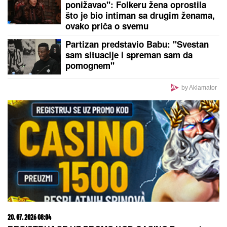
Nije se mnogo pitao: Amerikanac otkrio da je želeo
da ostane u Zvezdi
by Aklamator
PREPORUKA ZA VAS
SIN BRUTALNO TUKAO MAJKU DO SMRTI!
Strašni
detalji jezivog zločina na Novom Beogradu: Nakon
ubistva pokušao da skoči sa terase!