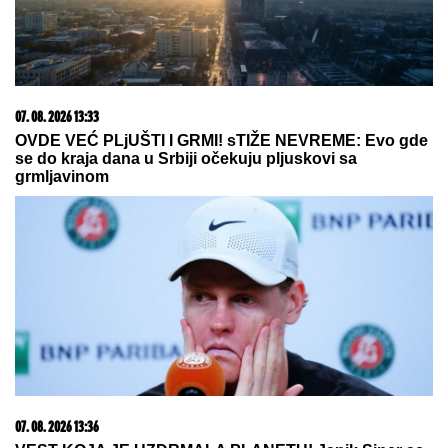
Zaboravite na tupe noževe: Uz ovaj trik sa
poklopcima biće OŠTRI KAO BRIJAČ za samo jedan
minut
Sve što treba da znate o ultrazvuku
štitaste žlezde: Kada je pregled
zaista neophodan i šta znači ako
imate čvor? Odgovara dr Polovina,
radiolog ordinacije "One Medical"
"Pretio mi je ubistvom, 5 godina sam
ćutao, ali više neću" Car razvezao o