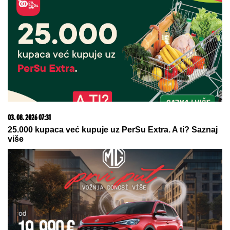
VEST KOJA JE UZDRMALA PLANETU! Janik Siner se
povlači?
23. 07. 2026 12:47
Letnje večeri u gradu više nisu rezervisane za vikend:
Zašto sve više ljudi bira večeru koja se spontano
pretvori u druženje