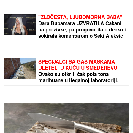
PEVAČICA TRPELA NASILJE OD
BIVŠEG PARTNERA
Sada objasnila
kako prepoznati MANIPULATORA:
"Intuicija me je od početka
upozoravala"