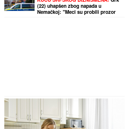
(22) uhapšen zbog napada u
Nemačkoj: "Meci su probili prozor
spavaće sobe"