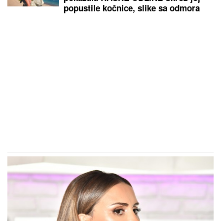
popustile kočnice, slike sa odmora
napravile dar-mar