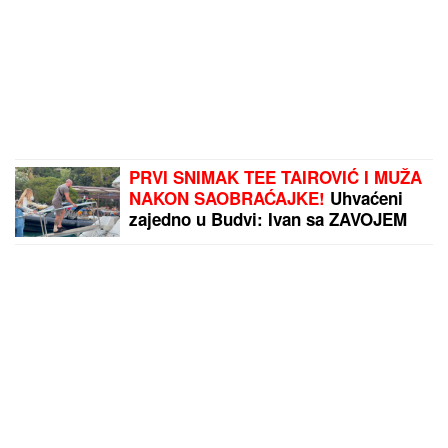
PRVI SNIMAK TEE TAIROVIĆ I MUŽA
NAKON SAOBRAĆAJKE!
Uhvaćeni
zajedno u Budvi: Ivan sa ZAVOJEM
preko celog stopala, a evo kako
pevačica izgleda nakon udesa u
Crnoj Gori