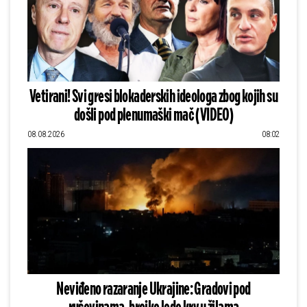
Vetirani! Svi gresi blokaderskih ideologa zbog kojih su
došli pod plenumaški mač (VIDEO)
08.08.2026
08:02
Neviđeno razaranje Ukrajine: Gradovi pod