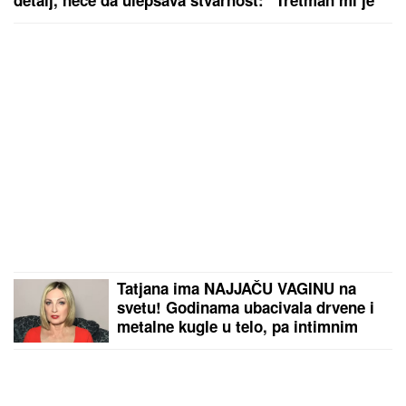
detalj, neće da ulepšava stvarnost: "Tretman mi je
preko potreban" (FOTO)
Tatjana ima NAJJAČU VAGINU na
svetu! Godinama ubacivala drvene i
metalne kugle u telo, pa intimnim
mišićima podigla 14 kilograma i
postala globalno poznata