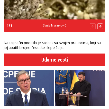
Sanja Marinković
1
/
3
Na taj način podelila je radost sa svojim pratiocima, koji su
joj uputili brojne čestitke i lepe želje.
Udarne vesti