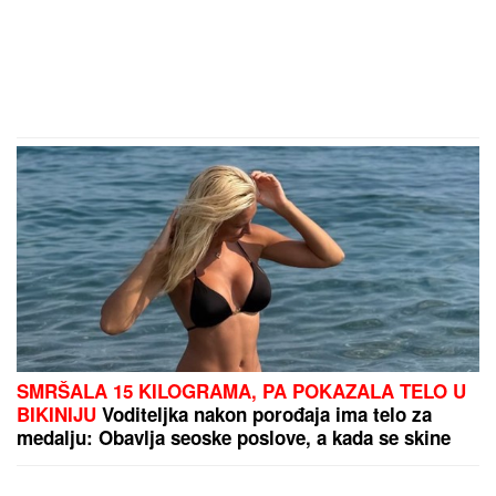
SMRŠALA 15 KILOGRAMA, PA POKAZALA TELO U
BIKINIJU
Voditeljka nakon porođaja ima telo za
medalju: Obavlja seoske poslove, a kada se skine
muškarcima padnu vilice