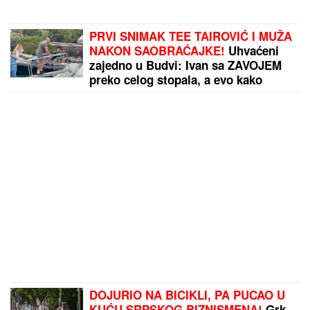
PRVI SNIMAK TEE TAIROVIĆ I MUŽA
NAKON SAOBRAĆAJKE!
Uhvaćeni
zajedno u Budvi: Ivan sa ZAVOJEM
preko celog stopala, a evo kako
pevačica izgleda nakon udesa u
Crnoj Gori
DOJURIO NA BICIKLI, PA PUCAO U
KUĆU SRPSKOG BIZNISMENA!
Grk