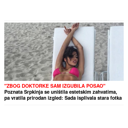
"ZBOG DOKTORKE SAM IZGUBILA POSAO"
Poznata Srpkinja se uništila estetskim zahvatima,
pa vratila prirodan izgled: Sada isplivala stara fotka