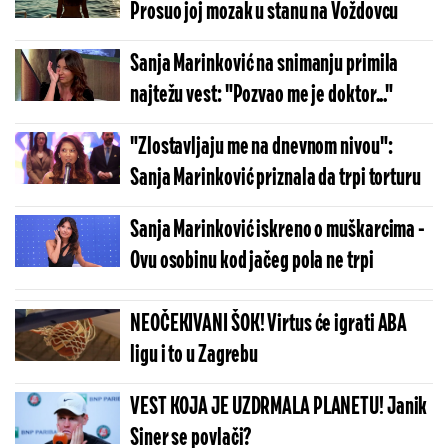
Prosuo joj mozak u stanu na Voždovcu
Sanja Marinković na snimanju primila
najtežu vest: "Pozvao me je doktor..."
"Zlostavljaju me na dnevnom nivou":
Sanja Marinković priznala da trpi torturu
Sanja Marinković iskreno o muškarcima -
Ovu osobinu kod jačeg pola ne trpi
NEOČEKIVANI ŠOK! Virtus će igrati ABA
ligu i to u Zagrebu
VEST KOJA JE UZDRMALA PLANETU! Janik
Siner se povlači?