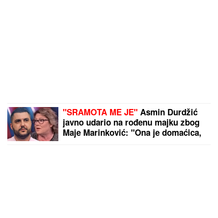
"SRAMOTA ME JE"
Asmin Durdžić
javno udario na rođenu majku zbog
Maje Marinković: "Ona je domaćica,
ne snalazi se u ovom svetu i ne zna
da prestane"