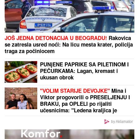
JOŠ JEDNA DETONACIJA U BEOGRADU!
Rakovica
se zatresla usred noći: Na licu mesta krater, policija
traga za počiniocem
PUNjENE PAPRIKE SA PILETINOM I
PEČURKAMA: Lagan, kremast i
ukusan obrok
"VOLIM STARIJE DEVOJKE"
Mina i
Viktor progovorili o PRESELJENJU I
BRAKU, pa OPLELI po rijaliti
učesnicima: "Ledena kraljica je
opelješila deda Daneta (VIDEO)
by Aklamator