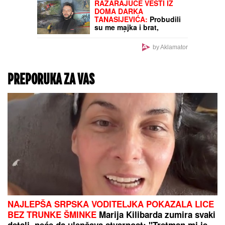
RAZARAJUĆE VESTI IZ
DOMA DARKA
TANASIJEVIĆA:
Probudili
su me majka i brat,
IZGOREĆEMO!
by Aklamator
PREPORUKA ZA VAS
NAJLEPŠA SRPSKA VODITELJKA POKAZALA LICE
BEZ TRUNKE ŠMINKE
Marija Kilibarda zumira svaki