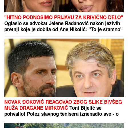
"HITNO PODNOSIMO PRIJAVU ZA KRIVIČNO DELO"
Oglasio se advokat Jelene Radanović nakon jezivih
pretnji koje je dobila od Ane Nikolić: "To je sramno"
NOVAK ĐOKOVIĆ REAGOVAO ZBOG SLIKE BIVŠEG
MUŽA DRAGANE MIRKOVIĆ
Toni Bijelić se
pohvalio! Potez slavnog tenisera iznenadio sve - o
ovome se i dalje priča