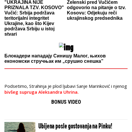
"UKRAJINA NIJE
Zelenski pred Vučićem
PRIZNALA TZV. KOSOVO"
odgovorio na pitanje o tzv.
Vučić: Srbija podržava
Kosovu: Odjekuju reči
teritorijalni integritet
ukrajinskog predsednika
Ukrajine, kao što Kijev
podržava Srbiju u istoj
stvari
Блокадери нападају Синишу Малог, њихов
економски стручњак им „срушио снешка”
Podsetimo, Strahinja je plod ljubavi Sanje Marinković i njenog
bivšeg supruga Aleksandra Uhrina.
BONUS VIDEO
Ubijena posle gostovanja na Pinku!