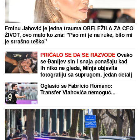
Eminu Jahović je jedna trauma OBELEŽILA ZA CEO
ŽIVOT, ovo malo ko zna: "Pao mi je na ruke, bilo mi
je strašno teško"
PRIČALO SE DA SE RAZVODE
Ovako
se Đanijev sin i snaja ponašaju kad
ih niko ne gleda, Minja objavila
fotografiju sa suprugom, jedan detalj
jasno otkriva u kakvom su braku
Oglasio se Fabricio Romano:
Transfer Vlahovića nemoguć...