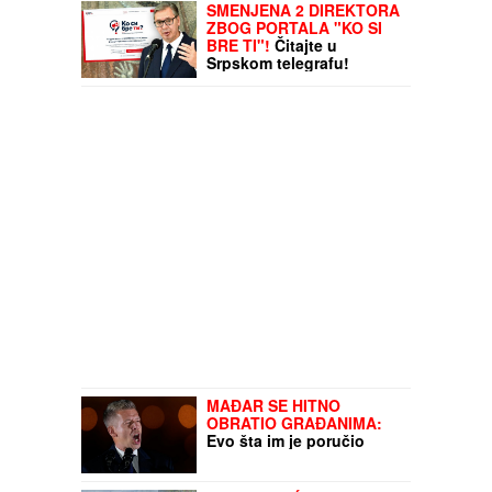
SMENJENA 2 DIREKTORA
ZBOG PORTALA "KO SI
BRE TI"!
Čitajte u
Srpskom telegrafu!
MAĐAR SE HITNO
OBRATIO GRAĐANIMA:
Evo šta im je poručio