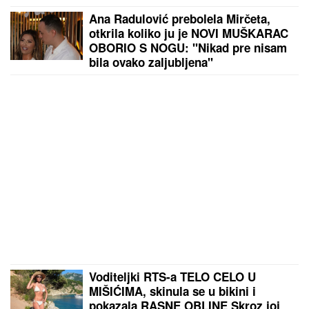
Ana Radulović prebolela Mirčeta,
otkrila koliko ju je NOVI MUŠKARAC
OBORIO S NOGU: "Nikad pre nisam
bila ovako zaljubljena"
Voditeljki RTS-a TELO CELO U
MIŠIĆIMA, skinula se u bikini i
pokazala RASNE OBLINE Skroz joj