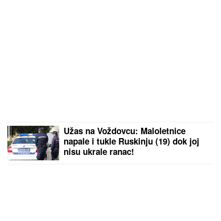
Užas na Voždovcu: Maloletnice
napale i tukle Ruskinju (19) dok joj
nisu ukrale ranac!