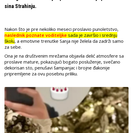
sina Strahinju.
Nakon što je pre nekoliko meseci proslavio punoletstvo,
naslednik poznate voditeljke
sada je završio i srednju
školu
, a emotivne trenutke Sanja nije želela da zadrži samo
za sebe.
Ona je na društvenim mrežama objavila delić atmosfere sa
proslave mature, pokazujući bogato posluženje, svečano
dekorisan sto, penušavi šampanjac i brojne đakonije
pripremljene za ovu posebnu priliku.