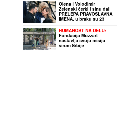
Olena i Volodimir
Zelenski ćerki i sinu dali
PRELEPA PRAVOSLAVNA
IMENA, u braku su 23
godine, pohađali istu
srednju školu, a da se
HUMANOST NA DELU:
nisu ni poznavali, a onda
Fondacija Mozzart
je ovaj susret bio
nastavlja svoju misiju
presudan
širom Srbije