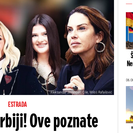
Š
Ne
06.0
Aleksandar Jovanović Cile, Miloš Rafailović
ESTRADA
rbiji! Ove poznate