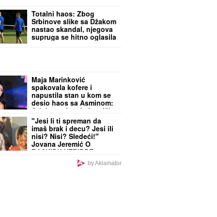
Totalni haos: Zbog
Srbinove slike sa Džakom
nastao skandal, njegova
supruga se hitno oglasila
Maja Marinković
spakovala kofere i
napustila stan u kom se
desio haos sa Asminom:
Otkriveno je gde je otišla
"Jesi li ti spreman da
imaš brak i decu? Jesi ili
nisi? Nisi? Sledeći!"
Jovana Jeremić O
RASKIDU VERIDBE sa
Draganom Stankovićem -
by Aklamator
VIŠE NE PONAVLJA ISTE
GREŠKE!