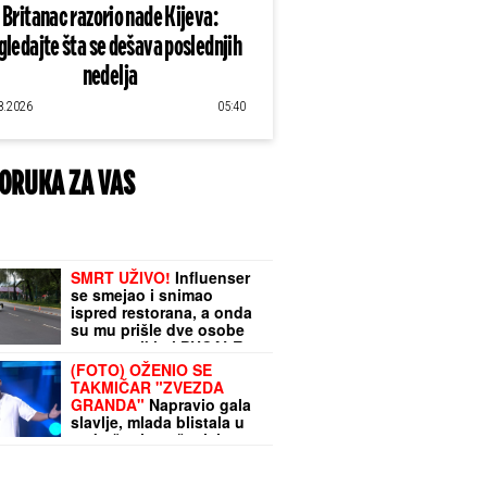
Britanac razorio nade Kijeva:
gledajte šta se dešava poslednjih
nedelja
8.2026
05:40
ORUKA ZA VAS
SMRT UŽIVO!
Influenser
se smejao i snimao
ispred restorana, a onda
su mu prišle dve osobe
na motociklu i PUCALE
MU U GLAVU
(FOTO) OŽENIO SE
TAKMIČAR "ZVEZDA
GRANDA"
Napravio gala
slavlje, mlada blistala u
raskošnoj venčanici,
mladenci isekli tortu od 8
spratova