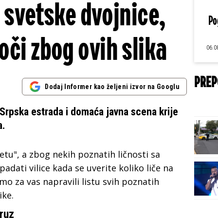
svetske dvojnice,
Po
 oči zbog ovih slika
06.0
PREP
Dodaj Informer kao željeni izvor na Googlu
 Srpska estrada i domaća javna scena krije
a.
ajetu", a zbog nekih poznatih ličnosti sa
dati vilice kada se uverite koliko liče na
mo za vas napravili listu svih poznatih
ike.
Kruz