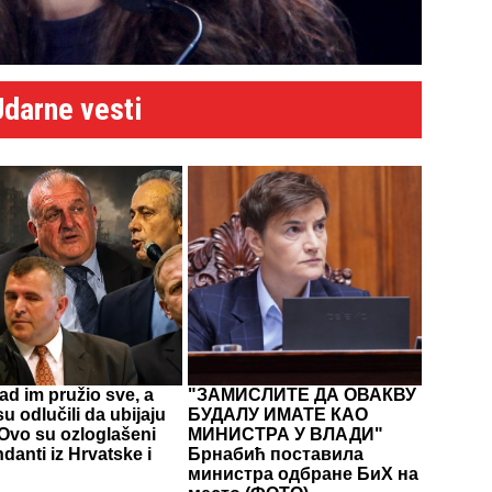
Udarne vesti
d im pružio sve, a
"ЗАМИСЛИТЕ ДА ОВАКВУ
u odlučili da ubijaju
БУДАЛУ ИМАТЕ КАО
Ovo su ozloglašeni
МИНИСТРА У ВЛАДИ"
anti iz Hrvatske i
Брнабић поставила
министра одбране БиХ на