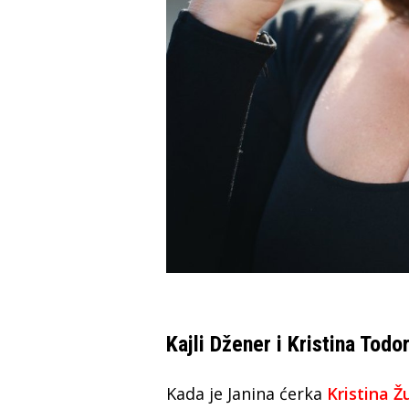
Kajli Džener i Kristina Todo
Kada je Janina ćerka
Kristina Ž