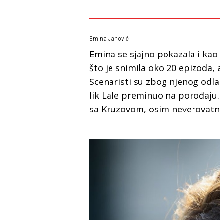
Emina Jahović
Emina se sjajno pokazala i kao
što je snimila oko 20 epizoda, al
Scenaristi su zbog njenog odla
lik Lale preminuo na porođaju
sa Kruzovom, osim neverovatne 