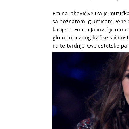
Emina Jahović velika je muzič
sa poznatom glumicom Penelop
karijere. Emina Jahović je u m
glumicom zbog fizičke sličnost
na te tvrdnje. Ove estetske pa