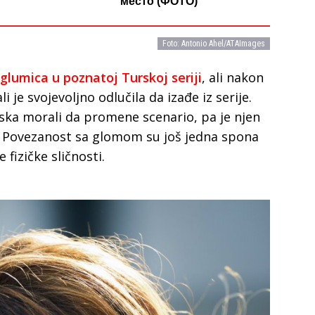
место (ФОТО)
Foto: Antonio Ahel/ATAImages
glumica u poznatoj Turskoj seriji
, ali nakon
i je svojevoljno odlučila da izađe iz serije.
ska morali da promene scenario, pa je njen
. Povezanost sa glomom su još jedna spona
fizičke sličnosti.