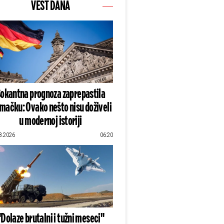
VEST DANA
okantna prognoza zaprepastila
mačku: Ovako nešto nisu doživeli
u modernoj istoriji
8.2026
06:20
"Dolaze brutalni i tužni meseci"