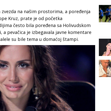
ka zvezda na našim prostorima, a poređenja
e Kruz, prate je od početka
edijima često bila poređena sa Holivudskom
i, a pevačica je izbegavala javne komentare
ralele su bile tema u domaćoj štampi.