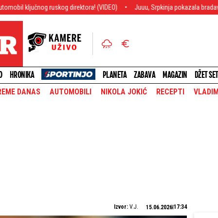
g direktora! (VIDEO)
Juuu, Srpkinja pokazala bradavice: Ni Sunce ne prži k
O
HRONIKA
PLANETA
ZABAVA
MAGAZIN
DŽET SE
REME DANAS
AUTOMOBILI
NIKOLA JOKIĆ
RECEPTI
VLADIM
Izvor:
V.J.
17:34
15.06.2026