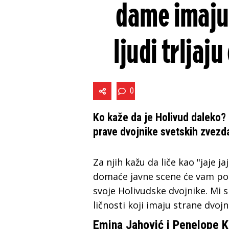
dame imaju 
ljudi trljaju
0
Ko kaže da je Holivud daleko?
prave dvojnike svetskih zvezd
Za njih kažu da liče kao "jaje j
domaće javne scene će vam popa
svoje Holivudske dvojnike. Mi s
ličnosti koji imaju strane dvojn
Emina Jahović i Penelope 