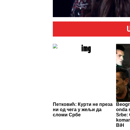
Петковић: Курти не преза
Beogra
ни од чега у жељи да
onda s
сломи Србе
Srbe: 
komand
BiH