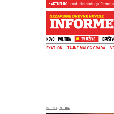
z pa pobegao
Atentat kod Jekaterinburga: Raznet automobil ključnog rusko
• AKTUELNO
NOVO
POLITIKA
DRUŠTV
EXATLON
TAJNE MALOG GRADA
V
DŽET SET
ESTRADA