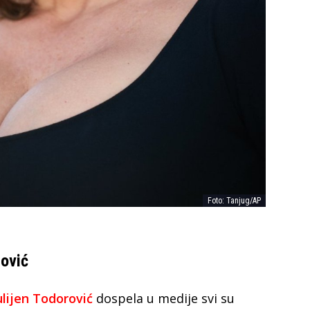
Foto: Tanjug/AP
rović
ulijen Todorović
dospela u medije svi su