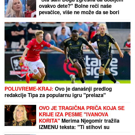
A SADA ONO
NAJBOLjE: Srpski bokseri i bokserke
spremni za izazov Mediteranskih igara u Tarantu!