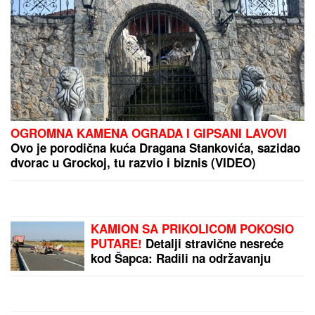
"NEĆE BITI KAO ONA KOJU PIŠU OČAJNICE"
Jovana Jeremić sprema haos, o ovome će svi
brujati: Potkačila bivše i sve muškarce