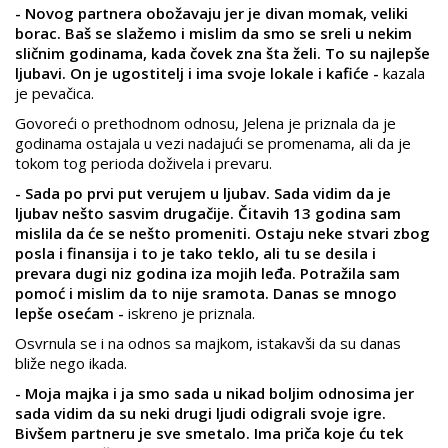
- Novog partnera obožavaju jer je divan momak, veliki
borac. Baš se slažemo i mislim da smo se sreli u nekim
sličnim godinama, kada čovek zna šta želi. To su najlepše
ljubavi. On je ugostitelj i ima svoje lokale i kafiće -
kazala
je pevačica.
Govoreći o prethodnom odnosu, Jelena je priznala da je
godinama ostajala u vezi nadajući se promenama, ali da je
tokom tog perioda doživela i prevaru.
- Sada po prvi put verujem u ljubav. Sada vidim da je
ljubav nešto sasvim drugačije. Čitavih 13 godina sam
mislila da će se nešto promeniti. Ostaju neke stvari zbog
posla i finansija i to je tako teklo, ali tu se desila i
prevara dugi niz godina iza mojih leđa. Potražila sam
pomoć i mislim da to nije sramota. Danas se mnogo
lepše osećam -
iskreno je priznala.
Osvrnula se i na odnos sa majkom, istakavši da su danas
bliže nego ikada.
- Moja majka i ja smo sada u nikad boljim odnosima jer
sada vidim da su neki drugi ljudi odigrali svoje igre.
Bivšem partneru je sve smetalo. Ima priča koje ću tek