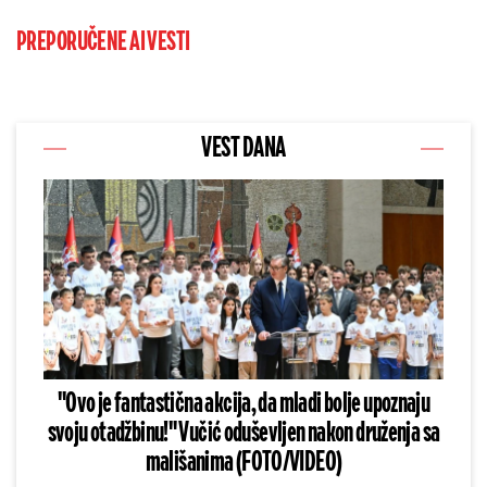
PREPORUČENE AI VESTI
VEST DANA
"Ovo je fantastična akcija, da mladi bolje upoznaju
svoju otadžbinu!" Vučić oduševljen nakon druženja sa
mališanima (FOTO/VIDEO)