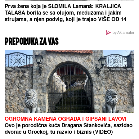
KAMION SA PRIKOLICOM POKOSIO
PUTARE!
Detalji stravične nesreće
kod Šapca: Radili na održavanju
puta, NIJE IM BILO SPASA!