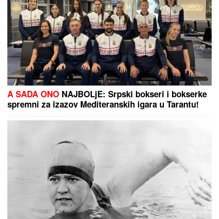
OGROMNA KAMENA OGRADA I GIPSANI LAVOVI
Ovo je porodična kuća Dragana Stankovića, sazidao
dvorac u Grockoj, tu razvio i biznis (VIDEO)