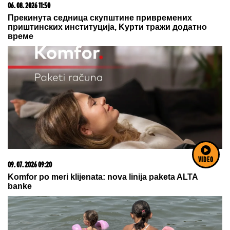
06. 08. 2026 09:39
Marija (3) se igrala u dvorištu i samo je nestala: Posle
42 godine otac je pronašao, zanemeo je kada je saznao
gde je bila
VIDEO