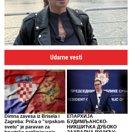
Udarne vesti
Dimna zavesa iz Brisela i
ЕПАРХИЈА
Zagreba: Priča o "srpskom
БУДИМЉАНСКО-
svetu" je paravan za
НИКШИЋКА ДУБОКО