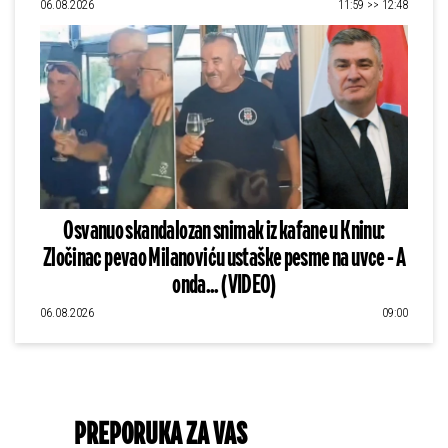
06.08.2026
11:59 >> 12:48
Osvanuo skandalozan snimak iz kafane u Kninu:
Zločinac pevao Milanoviću ustaške pesme na uvce - A
onda... (VIDEO)
06.08.2026
09:00
PREPORUKA ZA VAS