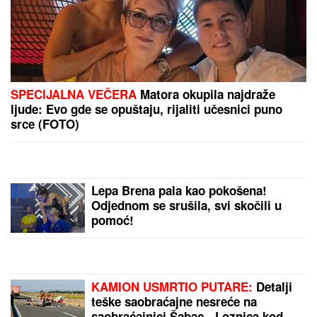
Mare nestao u aprilu, sad ga našli zakopanog u
njegovom dvorištu, komšije neme: Strašno otkriće u
Botošanima