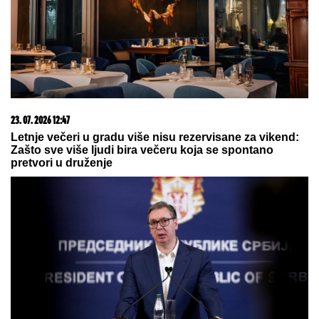
ovakvo dete?" Bolne reči naše
pevačice, više ne može da se bori
POLUVREME-KRAJ:
Ovo je današnji predlog
redakcije Tipa za popularnu igru "prelaza"
OVO JE TRAGIČNA PRIČA KOJA SE
KRIJE IZA PESME "IVANOVA
KORITA"
Merima Njegomir tražila
IZMENU teksta: "Ti stihovi su
naknadno dopisani"