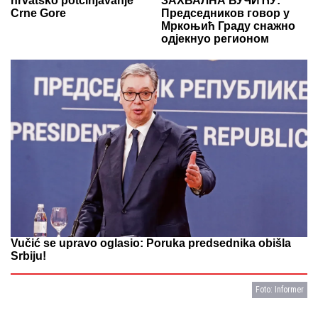
hrvatsko potčinjavanje
ЗАХВАЛНА ВУЧИЋУ:
Crne Gore
Председников говор у
Мркоњић Граду снажно
одјекнуо регионом
Vučić se upravo oglasio: Poruka predsednika obišla
Srbiju!
Foto: Informer