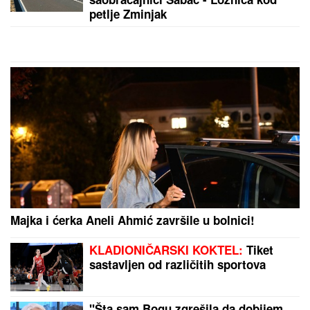
Spartak doveo Albanca sa Kosova
koji je vređao Srbe i ima tetovažu
UČK teroriste: Braća Delija besna
ZATVORENA DVA AUTO-PUTA:
Snažno nevreme se
sručilo u ovaj deo Evrope, vetar obarao drveće
(VIDEO)