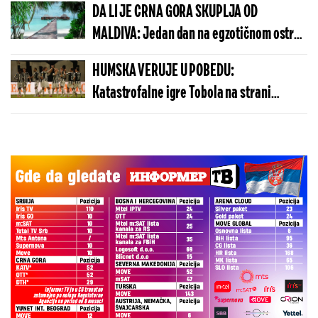
DA LI JE CRNA GORA SKUPLJA OD
MALDIVA: Jedan dan na egzotičnom ostrvu
može da košta manje nego u Budvi
HUMSKA VERUJE U POBEDU:
Katastrofalne igre Tobola na strani
ulivaju samopouzdanje Partizanu