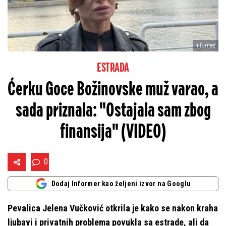
Informer
ESTRADA
Ćerku Goce Božinovske muž varao, a
sada priznala: "Ostajala sam zbog
finansija" (VIDEO)
0
Dodaj Informer kao željeni izvor na Googlu
Pevalica Jelena Vučković otkrila je kako se nakon kraha
ljubavi i privatnih problema povukla sa estrade, ali da