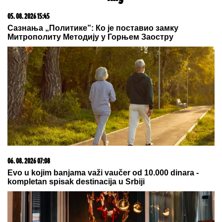
petlje Zminjak
Majka i ćerka Aneli Ahmić završile u bolnici!
KLADIONIČARSKI KOKTEL:
Tiket
sastavljen od različitih sportova
"Šta sam Bogu zgrešila da dobijem