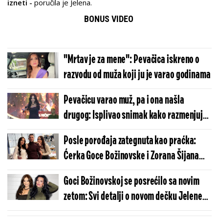
izneti -
poručila je Jelena.
BONUS VIDEO
"Mrtav je za mene": Pevačica iskreno o
razvodu od muža koji ju je varao godinama
Pevačicu varao muž, pa i ona našla
drugog: Isplivao snimak kako razmenjuju
nežnosti
Posle porođaja zategnuta kao praćka:
Ćerka Goce Božinovske i Zorana Šijana
stigla iz Amerike
Goci Božinovskoj se posrećilo sa novim
zetom: Svi detalji o novom dečku Jelene
Vučković