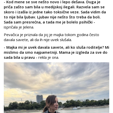
- Kod mene se sve nešto novo i lepo dešava. Duga je
priča zašto sam bila u medijskoj ilegali. Razvela sam se
skoro i izašla iz jedne tako toksične veze. Sada vidim da
to nije bila ljubav. Ljubav nije nešto što treba da boli.
Sada sam presrećna, a tada me je bolelo psihički -
ispričala je Jelena.
Pevačica je priznala da joj je majka tokom godina često
davala savete, ali da ih nije uvek slušala.
- Majka mi je uvek davala savete, ali ko sluša roditelje? Mi
mislimo da smo najpametniji. Mama je izgleda za sve do
sada bila u pravu -
rekla je ona.