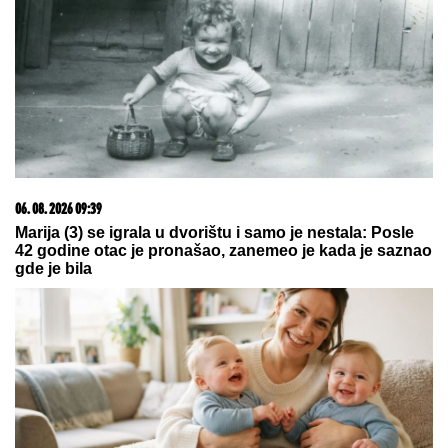
LUKASOVA NAJMLAĐA ĆERKA
VIKTORIJA JE BAŠ PORASLA!
Sa
sestrom Sofijom uživa na moru:
Ponosna mama Sonja pokazala
fotke, puno joj srce
Prva žena koja je SLOMILA Lamanš:
KRALJICA TALASA borila se sa
olujom, meduzama i jakim strujama,
a njen podvig, koji je trajao VIŠE OD
14 SATI, ušao je u istoriju