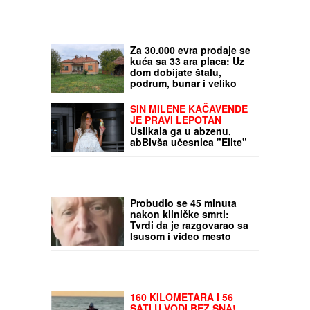
Za 30.000 evra prodaje se
kuća sa 33 ara placa: Uz
dom dobijate štalu,
podrum, bunar i veliko
dvorište - Mnogi sanjaju
ovakvo imanje
SIN MILENE KAČAVENDE
JE PRAVI LEPOTAN
Uslikala ga u abzenu,
abBivša učesnica "Elite"
otkrila i čimese bave