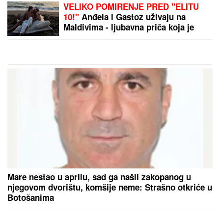
Ubacite OVAJ ZAČIN U VEŠ MAŠINU
i rublje će biti BESPREKORNO
ČISTO - odisaće svežinom: Mnogi se
pitaju kako ranije nisu znali za ovaj
trik