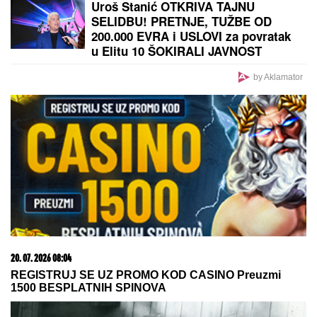
Prva žena koja je SLOMILA Lamanš: KRALJICA
TALASA borila se sa olujom, meduzama i jakim
strujama, a njen podvig, koji je trajao VIŠE OD 14
SATI, ušao je u istoriju
by Aklamator
PREPORUKA ZA VAS
OGROMNA KAMENA OGRADA I GIPSANI LAVOVI
Ovo je porodična kuća Dragana Stankovića, sazidao
dvorac u Grockoj, tu razvio i biznis (VIDEO)