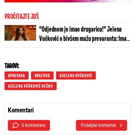
PROČITAJTE JOŠ
"Odjednom je imao drugaricu!" Jelena
Vučković o bivšem mužu prevarantu: Imao
aferu sa drugom pa joj uništio i posao?
TAGOVI:
PREVARA
RAZVOD
JELENA VUČKOVIĆ
JELENA VUČKOVIĆ DEČKO
Komentari
0 komentara
Pošaljite komentar