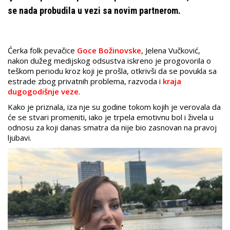
se nada probudila u vezi sa novim partnerom.
Ćerka folk pevačice
Goce Božinovske
, Jelena Vučković,
nakon dužeg medijskog odsustva iskreno je progovorila o
teškom periodu kroz koji je prošla, otkrivši da se povukla sa
estrade zbog privatnih problema, razvoda i
kraja
dugogodišnje veze
.
Kako je priznala, iza nje su godine tokom kojih je verovala da
će se stvari promeniti, iako je trpela emotivnu bol i živela u
odnosu za koji danas smatra da nije bio zasnovan na pravoj
ljubavi.