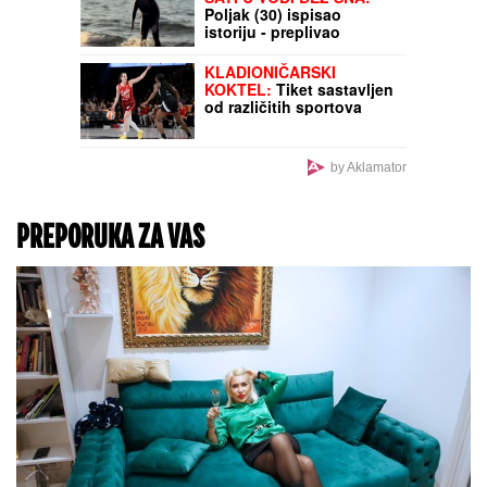
njeni naslednici - ovo je
prava ISTINA
Probudio se 45 minuta
nakon kliničke smrti:
Tvrdi da je razgovarao sa
Isusom i video mesto
koje nikada neće
zaboraviti!