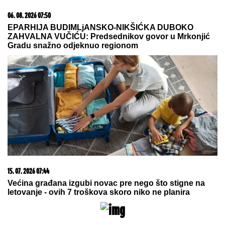
Uroš Stanić OTKRIVA TAJNU
SELIDBU! PRETNJE, TUŽBE OD
200.000 EVRA i USLOVI za povratak
u Elitu 10 ŠOKIRALI JAVNOST
by Aklamator
20. 07. 2026 08:04
REGISTRUJ SE UZ PROMO KOD CASINO Preuzmi
1500 BESPLATNIH SPINOVA