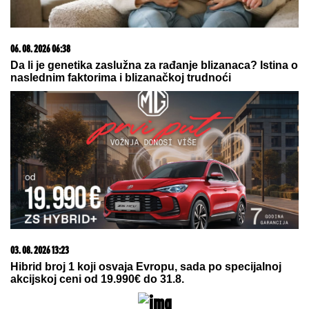
SPECIJALNA VEČERA
Matora okupila najdraže
ljude: Evo gde se opuštaju, rijaliti učesnici puno
srce (FOTO)
Lepa Brena pala kao pokošena!
Odjednom se srušila, svi skočili u
pomoć!
KAMION USMRTIO PUTARE:
Detalji
teške saobraćajne nesreće na
saobraćajnici Šabac - Loznica kod