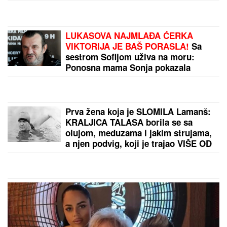
VELIKO POMIRENJE PRED "ELITU
10!"
Anđela i Gastoz uživaju na
Maldivima - ljubavna priča koja je
ponovo zaludela pratioce! (FOTO)