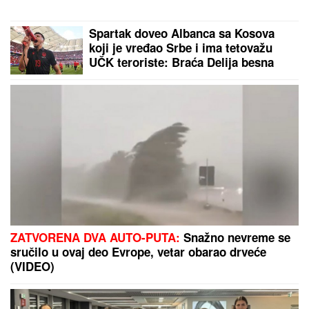
MNOGE OD OVIH PESAMA
OBOŽAVATE
Ovo je 10 numera koje
je Dino Merlin "ukrao" od stranih
izvođača - ostaćete u čudu kad vidite
spisak