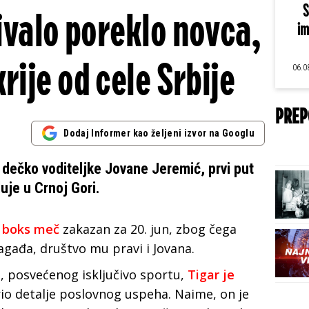
S
ivalo poreklo novca,
im
rije od cele Srbije
06.0
PREP
Dodaj Informer kao željeni izvor na Googlu
 dečko voditeljke Jovane Jeremić, prvi put
uje u Crnoj Gori.
a
boks meč
zakazan za 20. jun, zbog čega
nagađa, društvo mu pravi i Jovana.
 posvećenog isključivo sportu,
Tigar je
rio detalje poslovnog uspeha. Naime, on je