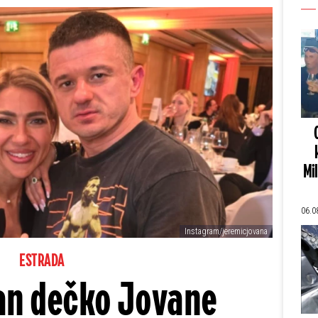
Mi
06.0
Instagram/jeremicjovana
ESTRADA
an dečko Jovane