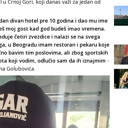
 u Crnoj Gori, koji danas važi za jedan od
dan divan hotel pre 10 godina i dao mu ime
deš moj gost kad god budeš imao vremena.
duje četiri zvezdice i nalazi se na svega
ga, u Beogradu imam restoran i pekaru koje
čno bavim tim poslovima, ali zbog sportskih
ota koji vodim, odlučio sam da ih iznajmim
-
ana Golubovića.