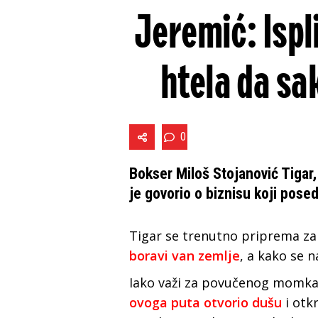
Jeremić: Ispl
htela da sak
0
Bokser Miloš Stojanović Tigar,
je govorio o biznisu koji posed
Tigar se trenutno priprema z
boravi van zemlje
, a kako se 
Iako važi za povučenog momka,
ovoga puta otvorio dušu
i otk