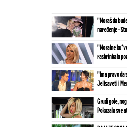
"Moraš da bude
naređenje - Sto
"Moralne ku*ve
raskrinkala po
"Ima pravo da s
Jelisaveti i M
Grudi gole, no
Pokazala sve a