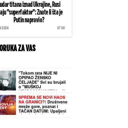
udar titana iznad Ukrajine, Rusi
aju "superfaktor": Znate li šta je
Putin napravio?
8.2026
07:00
ORUKA ZA VAS
"Tokom rata NIJE NI
OPIPAO ŽENSKO
ČELJADE" Svi su brujali
o "MUŠKOJ
NESPOSOBNOSTI" kralja
Aleksandra, a onda je
SPREMA SE NOVI HAOS
smišljen DRŽAVNI
NA GRANICI?!
Društvene
PROJEKAT iz kog je
mreže gore, poznat i
dobio VANBRAČNU
TAČAN DATUM: Upaljeni
ĆERKU
alarmi, vlasti postavljaju
prepreke