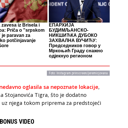
zavesa iz Brisela i
ЕПАРХИЈА
ba: Priča o "srpskom
БУДИМЉАНСКО-
 je paravan za
НИКШИЋКА ДУБОКО
ko potčinjavanje
ЗАХВАЛНА ВУЧИЋУ:
Gore
Председников говор у
Мркоњић Граду снажно
одјекнуо регионом
Foto: Instagram prinscreen/jeremicjovana
nedavno oglasila sa nepoznate lokacije
,
a Stojanovića Tigra, što je dodatno
i uz njega tokom priprema za predstojeći
BONUS VIDEO