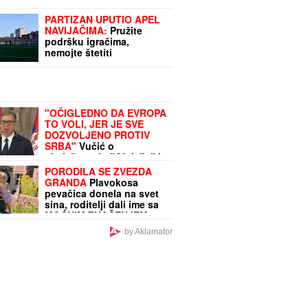
PARTIZAN UPUTIO APEL
NAVIJAČIMA:
Pružite
podršku igračima,
nemojte štetiti
"OČIGLEDNO DA EVROPA
TO VOLI, JER JE SVE
DOZVOLJENO PROTIV
SRBA"
Vučić o
obeležavanju "Oluje": "Ja
žalim što se to dogodilo,
PORODILA SE ZVEZDA
a oni što ne mogu da se
GRANDA
Plavokosa
pohvale da su
pevačica donela na svet
učestvovali u progonu"
sina, roditelji dali ime sa
(VIDEO)
MOĆNIM ZNAČENJEM
by Aklamator