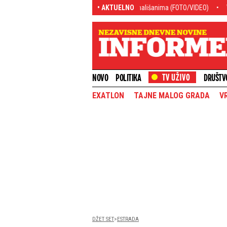
oduševljen nakon druženja sa mališanima (FOTO/VIDEO)
• AKTUELNO
Vučić najavio dodatn
NOVO
POLITIKA
DRUŠTV
EXATLON
TAJNE MALOG GRADA
V
DŽET SET
ESTRADA