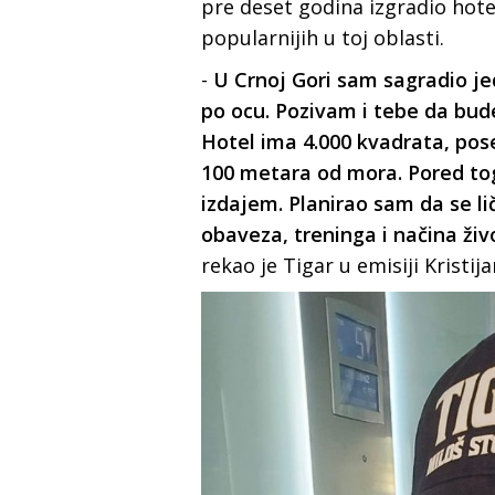
pre deset godina izgradio hotel
popularnijih u toj oblasti.
-
U Crnoj Gori sam sagradio je
po ocu. Pozivam i tebe da bu
Hotel ima 4.000 kvadrata, pose
100 metara od mora. Pored to
izdajem. Planirao sam da se li
obaveza, treninga i načina živ
rekao je Tigar u emisiji Kristij