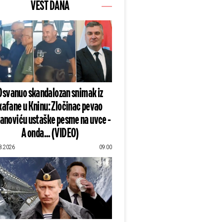
VEST DANA
Osvanuo skandalozan snimak iz
kafane u Kninu: Zločinac pevao
lanoviću ustaške pesme na uvce -
A onda... (VIDEO)
8.2026
09:00