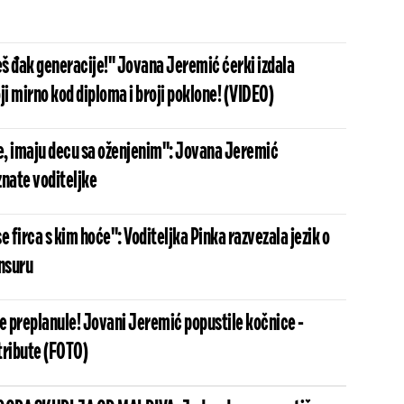
š đak generacije!" Jovana Jeremić ćerki izdala
ji mirno kod diploma i broji poklone! (VIDEO)
, imaju decu sa oženjenim": Jovana Jeremić
znate voditeljke
e firca s kim hoće": Voditeljka Pinka razvezala jezik o
ensuru
ge preplanule! Jovani Jeremić popustile kočnice -
tribute (FOTO)