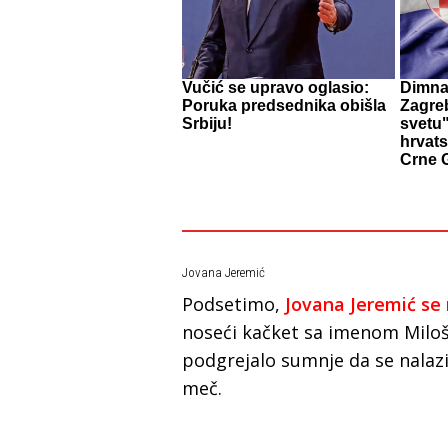
Vučić se upravo oglasio:
Dimna 
Poruka predsednika obišla
Zagre
Srbiju!
svetu"
hrvats
Crne 
Jovana Jeremić
Podsetimo,
Jovana Jeremić se 
noseći kačket sa imenom Miloš
podgrejalo sumnje da se nalaz
meč.