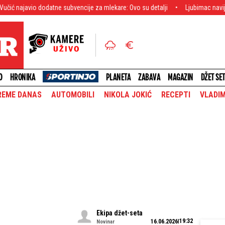
e subvencije za mlekare: Ovo su detalji
Ljubimac navijača se vraća u Zvezd
O
HRONIKA
PLANETA
ZABAVA
MAGAZIN
DŽET SE
REME DANAS
AUTOMOBILI
NIKOLA JOKIĆ
RECEPTI
VLADIM
Ekipa džet-seta
19:32
16.06.2026
Novinar