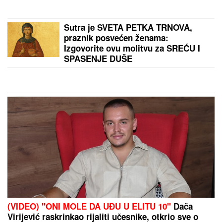
Otkriveno ko se umešao u brak Karleuše i Tošića!
Pevačica prvi put izustila ime
by Aklamator
PREPORUKA ZA VAS
OVO JE SPISAK UČESNIKA "ELITE 10"
Haos u