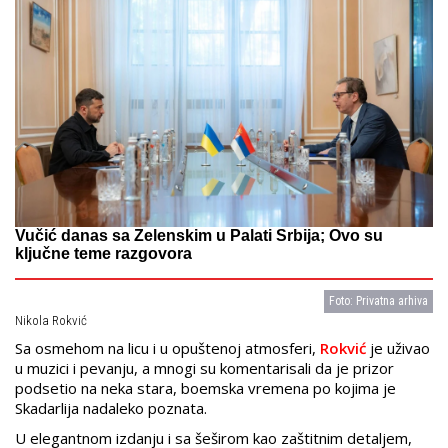
Vučić danas sa Zelenskim u Palati Srbija; Ovo su
ključne teme razgovora
Foto: Privatna arhiva
Nikola Rokvić
Sa osmehom na licu i u opuštenoj atmosferi,
Rokvić
je uživao
u muzici i pevanju, a mnogi su komentarisali da je prizor
podsetio na neka stara, boemska vremena po kojima je
Skadarlija nadaleko poznata.
U elegantnom izdanju i sa šeširom kao zaštitnim detaljem,