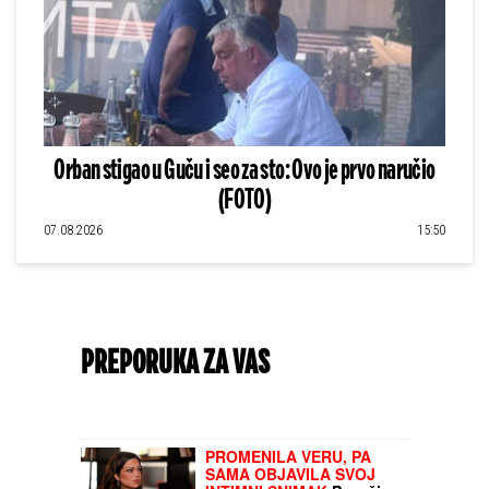
Orban stigao u Guču i seo za sto: Ovo je prvo naručio
(FOTO)
07.08.2026
15:50
PREPORUKA ZA VAS