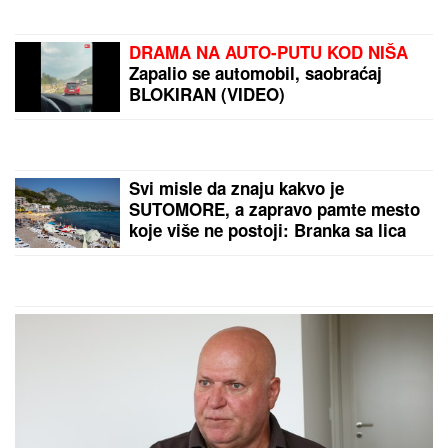
Lavlja kapija 8. avgusta
otvara PORTAL SUDBINE:
Ova 3 horoskopska znaka
očekuje ljubav koja
menja život
HAOS NA GAZELI:
Tri
vozila se sudarila, jedna
osoba prevezena u
Urgentni centar
by Aklamator
PREPORUKA ZA VAS