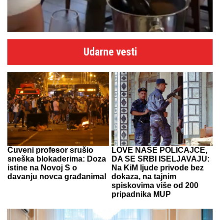
Udarne vesti
Čuveni profesor srušio
LOVE NAŠE POLICAJCE,
sneška blokaderima: Doza
DA SE SRBI ISELJAVAJU:
istine na Novoj S o
Na KiM ljude privode bez
davanju novca građanima!
dokaza, na tajnim
spiskovima više od 200
pripadnika MUP