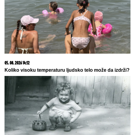
03. 08. 2026 13:23
Hibrid broj 1 koji osvaja Evropu, sada po specijalnoj
akcijskoj ceni od 19.990€ do 31.8.
08. 08. 2026 06:21
PONOĆNA BOMBA IZ PREMIJER LIGE! Liverpul doveo
dobro poznato lice iz Barselone!