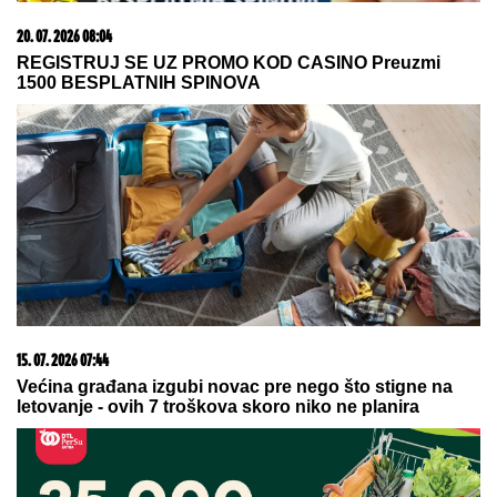
07. 08. 2026 09:47
Čiji hromozom određuje pol deteta? XX rađa se
devojčica, XY rađa se dečak
05. 08. 2026 06:45
Šta dete nasleđuje od oca, a šta od majke? Sve što