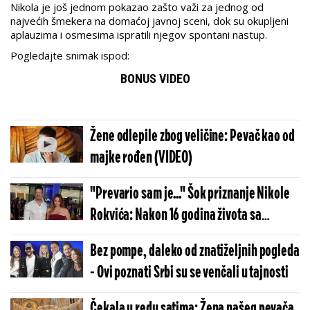
Nikola je još jednom pokazao zašto važi za jednog od
najvećih šmekera na domaćoj javnoj sceni, dok su okupljeni
aplauzima i osmesima ispratili njegov spontani nastup.
Pogledajte snimak ispod:
BONUS VIDEO
Žene odlepile zbog veličine: Pevač kao od
majke rođen (VIDEO)
"Prevario sam je..." Šok priznanje Nikole
Rokvića: Nakon 16 godina života sa
Bojanom najavio promenu
Bez pompe, daleko od znatiželjnih pogleda
- Ovi poznati Srbi su se venčali u tajnosti
Čekala u redu satima: Žena našeg pevača