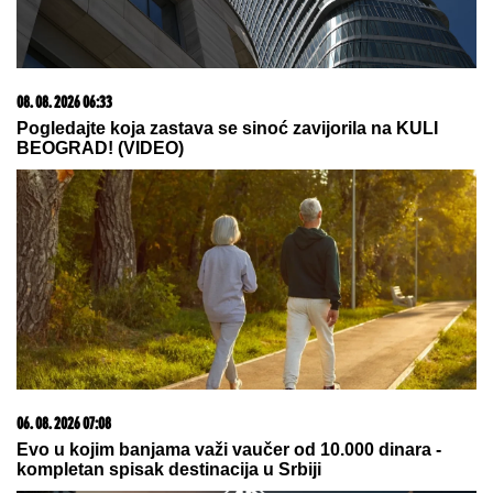
Najmoćniji kineski stelt lovci ISPALILI RAKETE iz
stratosfere
Ovako su SESTRE AHMIĆ izgledale
pre svih OPERACIJA! Isplivala
njihova fotografija iz noćnog
provoda, ZIFT CRNE KOSE, niko ne
bi rekao da su OVO ONE! (FOTO)
"PLAŠIM SE SMRTI"
Pevačica (73) u
panici nakon smrti kolega: "Velika
sam kukavica, mužu ne smem ni da
pomenem kupovinu grobnice"
by Aklamator
07. 08. 2026 09:14
Сазнања „Политике”: Црна Гора следећа у војном
савезу Загреба, Тиране и Приштине