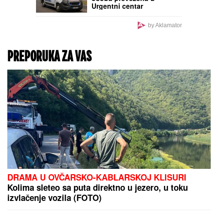
"PIJAČNI BAROMETAR"
ZA POČETAK AVGUSTA:
Veliki pad cena paradajza
i breskvi, poskupeli šaran
i svinjska krmenadla