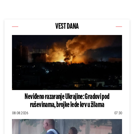
VEST DANA
Neviđeno razaranje Ukrajine: Gradovi pod
ruševinama, brojke lede krv u žilama
08.08.2026
07:30