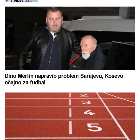
je protiv Hartsa i u Liga kupu
pokazao snagu, ali Dandi se uzda u
domaći teren
IZVEŠTAJ SA FRONTA: VSU
izgubio
skoro 10.000 vojnika, pogođena 34
broda sa vojnim teretom kod Odese
(VIDEO)