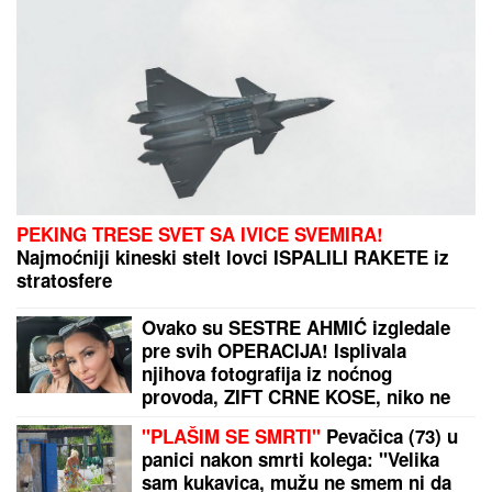
SMRŠALA 15 KILOGRAMA, PA
POKAZALA TELO U BIKINIJU
Voditeljka nakon porođaja ima telo
za medalju: Obavlja seoske poslove,
a kada se skine muškarcima padnu
vilice
PONOVO ZGROZIO SVET!
Novi skandal Đanija
Infantina