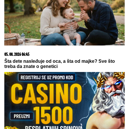
Koliko visoku temperaturu ljudsko telo može da izdrži?
06. 08. 2026 09:39
Marija (3) se igrala u dvorištu i samo je nestala: Posle
42 godine otac je pronašao, zanemeo je kada je saznao
gde je bila