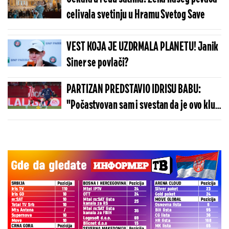
celivala svetinju u Hramu Svetog Save
VEST KOJA JE UZDRMALA PLANETU! Janik
Siner se povlači?
PARTIZAN PREDSTAVIO IDRISU BABU:
"Počastvovan sam i svestan da je ovo klub
sa velikom istorijom"