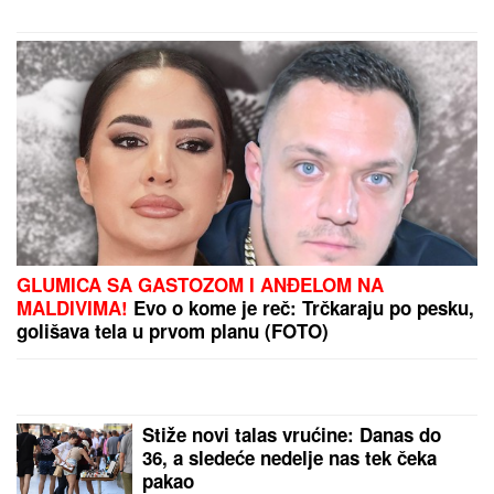
koje više ne postoji: Branka sa lica
mesta otkriva zašto ga danas vredi
posetiti
Hitno uključivanje Mustafe Durdžića u emisiju,
otkrio detalje video poziva sa Majom: "Mevlida je
ljuta na nju"
ŠAMPION JE BIO PREJAK:
Aberdin