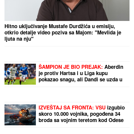
DRAMA U OVČARSKO-KABLARSKOJ KLISURI
Kolima sleteo sa puta direktno u jezero, u toku
izvlačenje vozila (FOTO)
DRAMA NA AUTO-PUTU KOD NIŠA
Zapalio se automobil, saobraćaj
BLOKIRAN (VIDEO)
Svi misle da znaju kakvo je
SUTOMORE, a zapravo pamte mesto