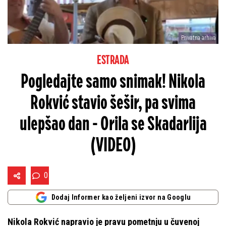
Privatna arhiva
ESTRADA
Pogledajte samo snimak! Nikola
Rokvić stavio šešir, pa svima
ulepšao dan - Orila se Skadarlija
(VIDEO)
0
Dodaj Informer kao željeni izvor na Googlu
Nikola Rokvić napravio je pravu pometnju u čuvenoj