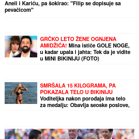
najavi! Filip Car i Anđela potpisali ugovore, a šuška
se da u Belu kuću stižu i ONI
JOŠ JEDNA DETONACIJA U
BEOGRADU!
Rakovica se zatresla
usred noći: Na licu mesta krater,
policija traga za počiniocem
Sutra je SVETA PETKA TRNOVA,
praznik posvećen ženama:
Izgovorite ovu molitvu za SREĆU I
SPASENJE DUŠE