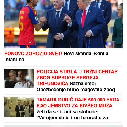
(VIDEO) "ONI MOLE DA UĐU U ELITU 10"
Dača
Virijević raskrinkao rijaliti učesnike, otkrio sve o
Aneli i Kariću, pa šokirao: "Filip se dopisuje sa
pevačicom"
GRČKO LETO ŽENE OGNJENA
AMIDŽIĆA!
Mina ističe GOLE NOGE,
u kadar upala i jahta: Tek da je vidite
u MINI BIKINIJU (FOTO)