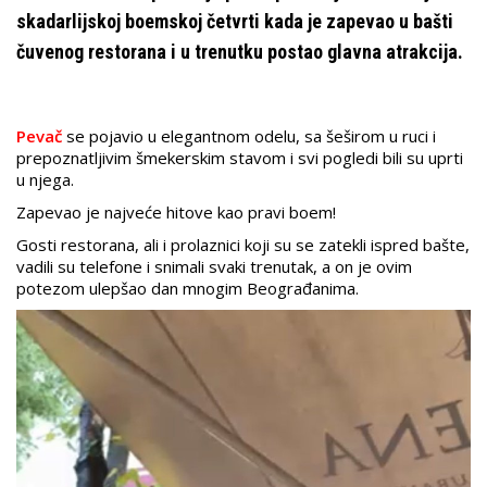
skadarlijskoj boemskoj četvrti kada je zapevao u bašti
čuvenog restorana i u trenutku postao glavna atrakcija.
Pevač
se pojavio u elegantnom odelu, sa šeširom u ruci i
prepoznatljivim šmekerskim stavom i svi pogledi bili su uprti
u njega.
Zapevao je najveće hitove kao pravi boem!
Gosti restorana, ali i prolaznici koji su se zatekli ispred bašte,
vadili su telefone i snimali svaki trenutak, a on je ovim
potezom ulepšao dan mnogim Beograđanima.