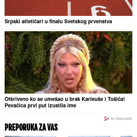
GLUMICA SA GASTOZOM I ANĐELOM NA
MALDIVIMA!
Evo o kome je reč: Trčkaraju po pesku,
golišava tela u prvom planu (FOTO)
Stiže novi talas vrućine: Danas do
36, a sledeće nedelje nas tek čeka
pakao