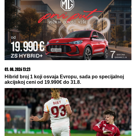
07. 08. 2026 15:07
Блокадери померили своје границе: За пожаре је
крива Српска православна црква
08. 08. 2026 06:33
Pogledajte koja zastava se sinoć zavijorila na KULI
BEOGRAD! (VIDEO)