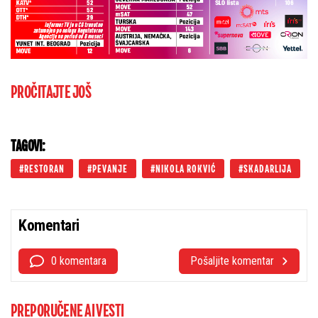
PROČITAJTE JOŠ
TAGOVI:
RESTORAN
PEVANJE
NIKOLA ROKVIĆ
SKADARLIJA
Komentari
0 komentara
Pošaljite komentar
PREPORUČENE AI VESTI