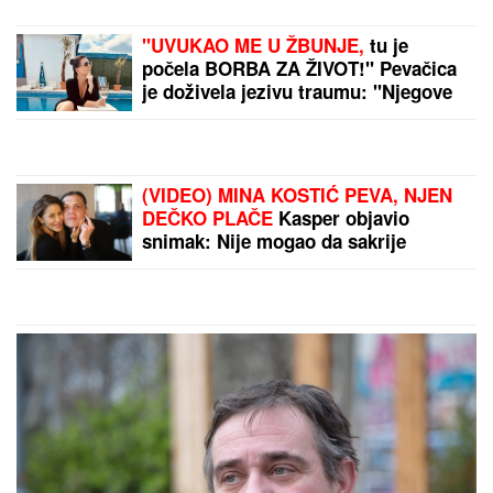
"UVUKAO ME U ŽBUNJE,
tu je
počela BORBA ZA ŽIVOT!" Pevačica
je doživela jezivu traumu: "Njegove
ruke su od dole došle ka mom vratu"
(VIDEO) MINA KOSTIĆ PEVA, NJEN
DEČKO PLAČE
Kasper objavio
snimak: Nije mogao da sakrije
emocije, evo šta se dešava nakon
teškog perioda