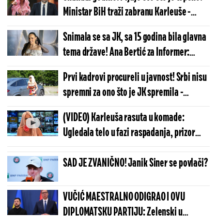
Ministar BiH traži zabranu Karleuše -
Pominje genocid da sakrije sopstvenu
Snimala se sa JK, sa 15 godina bila glavna
bruku!
tema države! Ana Bertić za Informer:
Mišljenje o Atini i Niki iznela pred svima
Prvi kadrovi procureli u javnost! Srbi nisu
(VIDEO)
spremni za ono što je JK spremila -
Svetska, a naša!
(VIDEO) Karleuša rasuta u komade:
Ugledala telo u fazi raspadanja, prizor
nije za slabe
SAD JE ZVANIČNO! Janik Siner se povlači?
VUČIĆ MAESTRALNO ODIGRAO I OVU
DIPLOMATSKU PARTIJU: Zelenski u