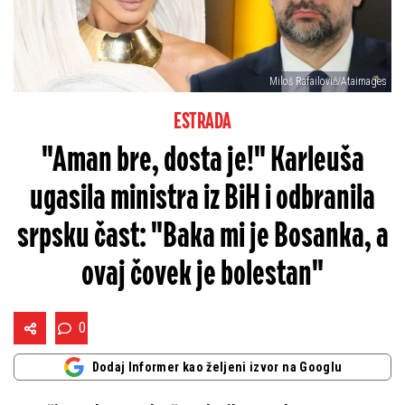
Miloš Rafailović/Ataimages
ESTRADA
"Aman bre, dosta je!" Karleuša
ugasila ministra iz BiH i odbranila
srpsku čast: "Baka mi je Bosanka, a
ovaj čovek je bolestan"
0
Dodaj Informer kao željeni izvor na Googlu