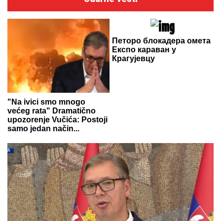
Петоро блокадера омета
Експо караван у
Крагујевцу
"Na ivici smo mnogo
većeg rata" Dramatično
upozorenje Vučića: Postoji
samo jedan način...