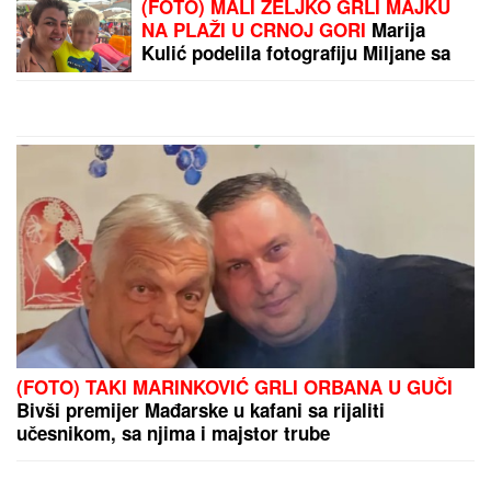
(FOTO) MALI ŽELJKO GRLI MAJKU
NA PLAŽI U CRNOJ GORI
Marija
Kulić podelila fotografiju Miljane sa
sinom, jedan detalj svi komentarišu
(FOTO) TAKI MARINKOVIĆ GRLI ORBANA U GUČI
Bivši premijer Mađarske u kafani sa rijaliti
učesnikom, sa njima i majstor trube