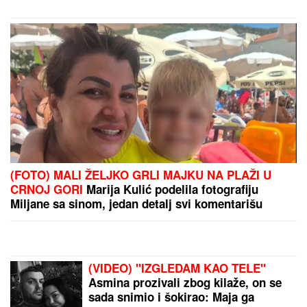
(FOTO) MALI ŽELJKO GRLI MAJKU NA PLAŽI U
CRNOJ GORI
Marija Kulić podelila fotografiju
Miljane sa sinom, jedan detalj svi komentarišu
(VIDEO) "IZGLEDAM KAO TELE"
Asmina prozivali zbog kilaže, on se
sada snimio i šokirao: Maja ga