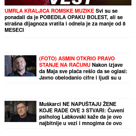
UMRLA KRALJICA ROMSKE MUZIKE
Svi su se
ponadali da je POBEDILA OPAKU BOLEST, ali se
strašna dijagnoza vratila i odnela je za manje od 8
MESECI
(FOTO) ASMIN OTKRIO PRAVO
STANJE NA RAČUNU
Nakon izjave
da Maja sve plaća rešio da se oglasi:
Javno obelodanio cifre i ljudi su u
šoku
Muškarci NE NAPUŠTAJU ŽENE
KOJE RADE OVE 3 STVARI: Čuveni
psiholog Labkovski kaže da je ovo
najbitnije u vezi i mnogima će ovo
biti ŠAMAR OTREŽNJENJA