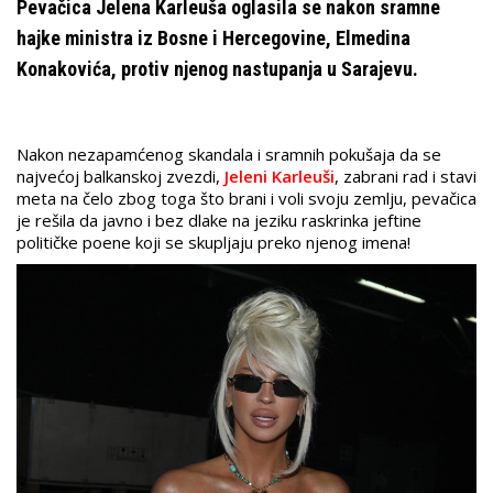
Pevačica Jelena Karleuša oglasila se nakon sramne
hajke ministra iz Bosne i Hercegovine, Elmedina
Konakovića, protiv njenog nastupanja u Sarajevu.
Nakon nezapamćenog skandala i sramnih pokušaja da se
najvećoj balkanskoj zvezdi,
Jeleni Karleuši
, zabrani rad i stavi
meta na čelo zbog toga što brani i voli svoju zemlju, pevačica
je rešila da javno i bez dlake na jeziku raskrinka jeftine
političke poene koji se skupljaju preko njenog imena!