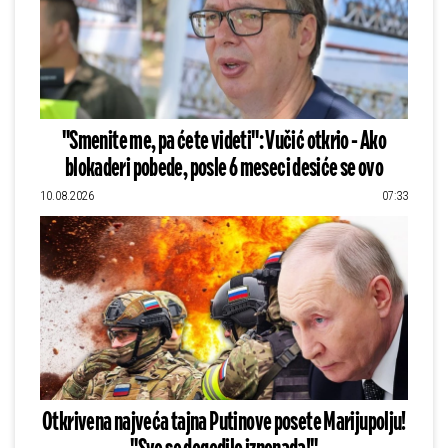
"Smenite me, pa ćete videti": Vučić otkrio - Ako
blokaderi pobede, posle 6 meseci desiće se ovo
10.08.2026
07:33
Otkrivena najveća tajna Putinove posete Marijupolju!