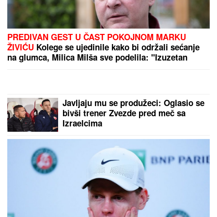
PREDIVAN GEST U ČAST POKOJNOM MARKU
ŽIVIĆU
Kolege se ujedinile kako bi održali sećanje
na glumca, Milica Milša sve podelila: "Izuzetan
prijatelj i čovek"
Javljaju mu se produžeci: Oglasio se
bivši trener Zvezde pred meč sa
Izraelcima