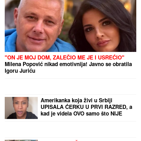
"ON JE MOJ DOM, ZALEČIO ME JE I USREĆIO"
Milena Popović nikad emotivnija! Javno se obratila
Igoru Juriću
Amerikanka koja živi u Srbiji
UPISALA ĆERKU U PRVI RAZRED, a
kad je videla OVO samo što NIJE
PALA SA STOLICE: "Ako je to za
prvi razred, šta će tek biti u drugom"