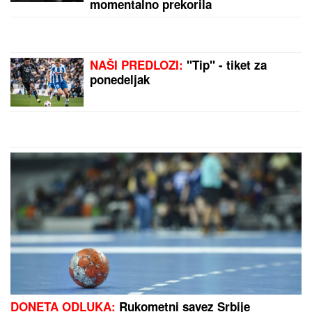
momentalno prekorila
NAŠI PREDLOZI:
"Tip" - tiket za
ponedeljak
DONETA ODLUKA:
Rukometni savez Srbije