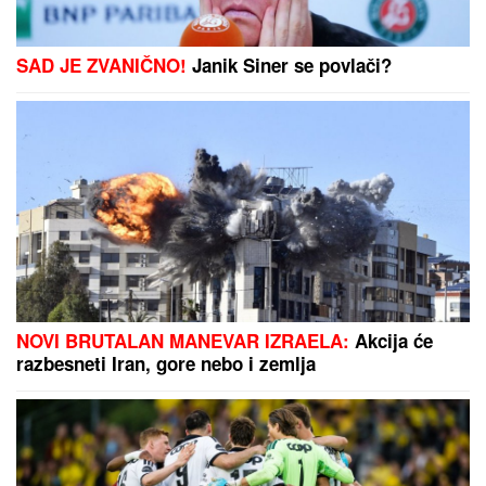
SAD JE ZVANIČNO!
Janik Siner se povlači?
NOVI BRUTALAN MANEVAR IZRAELA:
Akcija će
razbesneti Iran, gore nebo i zemlja