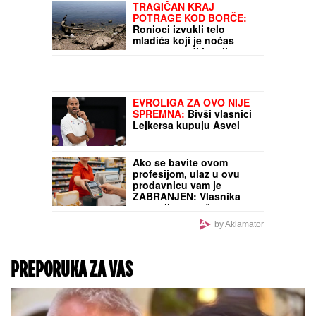
TRAGIČAN KRAJ
POTRAGE KOD BORČE:
Ronioci izvukli telo
mladića koji je noćas
nestao u vodi i mulju
EVROLIGA ZA OVO NIJE
SPREMNA:
Bivši vlasnici
Lejkersa kupuju Asvel
Ako se bavite ovom
profesijom, ulaz u ovu
prodavnicu vam je
ZABRANJEN: Vlasnika
razapeli na mrežama, on
ne odustaje od odluke
by Aklamator
PREPORUKA ZA VAS