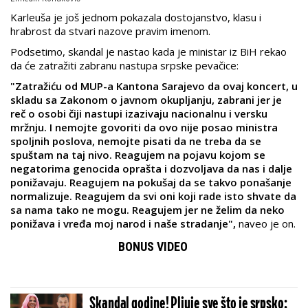
Karleuša je još jednom pokazala dostojanstvo, klasu i
hrabrost da stvari nazove pravim imenom.
Podsetimo, skandal je nastao kada je ministar iz BiH rekao
da će zatražiti zabranu nastupa srpske pevačice:
"Zatražiću od MUP-a Kantona Sarajevo da ovaj koncert, u
skladu sa Zakonom o javnom okupljanju, zabrani jer je
reč o osobi čiji nastupi izazivaju nacionalnu i versku
mržnju. I nemojte govoriti da ovo nije posao ministra
spoljnih poslova, nemojte pisati da ne treba da se
spuštam na taj nivo. Reagujem na pojavu kojom se
negatorima genocida oprašta i dozvoljava da nas i dalje
ponižavaju. Reagujem na pokušaj da se takvo ponašanje
normalizuje. Reagujem da svi oni koji rade isto shvate da
sa nama tako ne mogu. Reagujem jer ne želim da neko
ponižava i vređa moj narod i naše stradanje",
naveo je on.
BONUS VIDEO
Skandal godine! Pljuje sve što je srpsko: