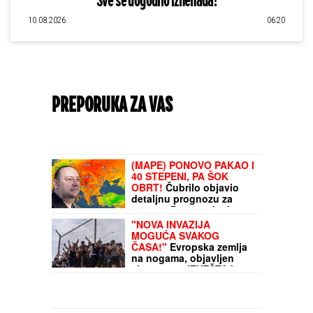
"Sve se dogodilo iznenada!"
10.08.2026
06:20
PREPORUKA ZA VAS
(MAPE) PONOVO PAKAO I
40 STEPENI, PA ŠOK
OBRT!
Čubrilo objavio
detaljnu prognozu za
avgust: Poznato kada
stiže osveženje i nazire li
"NOVA INVAZIJA
se "SUMMER KILLER"
MOGUĆA SVAKOG
ČASA!"
Evropska zemlja
na nogama, objavljen
alarmantan IZVEŠTAJ
TAJNE SLUŽBE! U
dosijeu pomenuti tačni
datumi