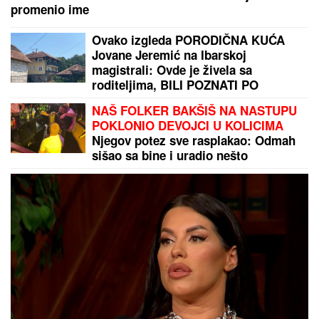
promenio ime
Ovako izgleda PORODIČNA KUĆA
Jovane Jeremić na Ibarskoj
magistrali: Ovde je živela sa
roditeljima, BILI POZNATI PO
JEDNOJ STVARI!
NAŠ FOLKER BAKŠIŠ NA NASTUPU
POKLONIO DEVOJCI U KOLICIMA
Njegov potez sve rasplakao: Odmah
sišao sa bine i uradio nešto
neočekivano