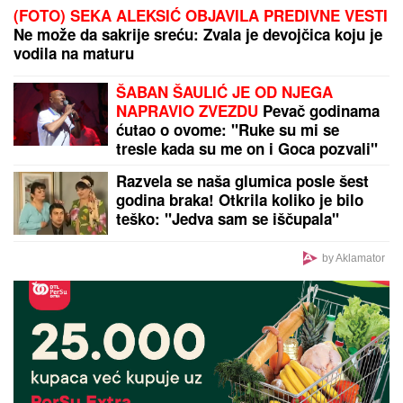
(FOTO) SEKA ALEKSIĆ OBJAVILA PREDIVNE VESTI
Ne može da sakrije sreću: Zvala je devojčica koju je
vodila na maturu
ŠABAN ŠAULIĆ JE OD NJEGA
NAPRAVIO ZVEZDU
Pevač godinama
ćutao o ovome: "Ruke su mi se
tresle kada su me on i Goca pozvali"
Razvela se naša glumica posle šest
godina braka! Otkrila koliko je bilo
teško: "Jedva sam se iščupala"
by Aklamator