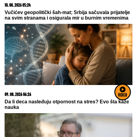
10. 08. 2026 05:24
Vučićev geopolitički šah-mat; Srbija sačuvala prijatelje
na svim stranama i osigurala mir u burnim vremenima
09. 08. 2026 06:26
VIDEO
Da li deca nasleđuju otpornost na stres? Evo šta kaže
nauka