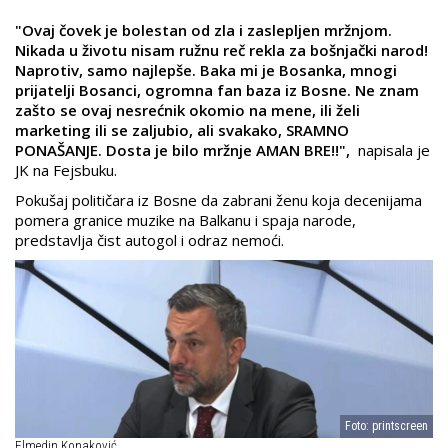
"Ovaj čovek je bolestan od zla i zaslepljen mržnjom.
Nikada u životu nisam ružnu reč rekla za bošnjački narod!
Naprotiv, samo najlepše. Baka mi je Bosanka, mnogi
prijatelji Bosanci, ogromna fan baza iz Bosne. Ne znam
zašto se ovaj nesrećnik okomio na mene, ili želi
marketing ili se zaljubio, ali svakako, SRAMNO
PONAŠANJE. Dosta je bilo mržnje AMAN BRE!!",
napisala je
JK na Fejsbuku.
Pokušaj političara iz Bosne da zabrani ženu koja decenijama
pomera granice muzike na Balkanu i spaja narode,
predstavlja čist autogol i odraz nemoći.
Foto: printscreen
Elmedin Konaković