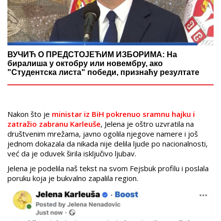
ВУЧИЋ О ПРЕДСТОЈЕЋИМ ИЗБОРИМА: На
биралиша у октобру или новембру, ако
"Студентска листа" победи, признаћу резултате
Nakon što je
ministar iz BiH pokrenuo sramnu hajku i
zatražio zabranu Karleuše
, Jelena je oštro uzvratila na
društvenim mrežama, javno ogolila njegove namere i još
jednom dokazala da nikada nije delila ljude po nacionalnosti,
već da je oduvek širila isključivo ljubav.
Jelena je podelila naš tekst na svom Fejsbuk profilu i poslala
poruku koja je bukvalno zapalila region.