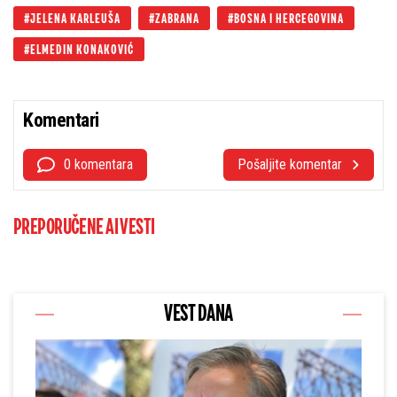
JELENA KARLEUŠA
ZABRANA
BOSNA I HERCEGOVINA
ELMEDIN KONAKOVIĆ
Komentari
0 komentara
Pošaljite komentar
PREPORUČENE AI VESTI
VEST DANA