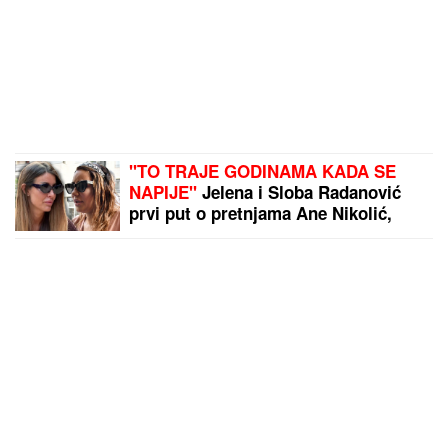
"TO TRAJE GODINAMA KADA SE
NAPIJE"
Jelena i Sloba Radanović
prvi put o pretnjama Ane Nikolić,
TUŽE JE pa otkrili šta se
desilo:"Spominje mi bolesno dete"
(VIDEO)