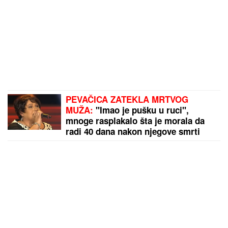
PEVAČICA ZATEKLA MRTVOG
MUŽA:
"Imao je pušku u ruci",
mnoge rasplakalo šta je morala da
radi 40 dana nakon njegove smrti