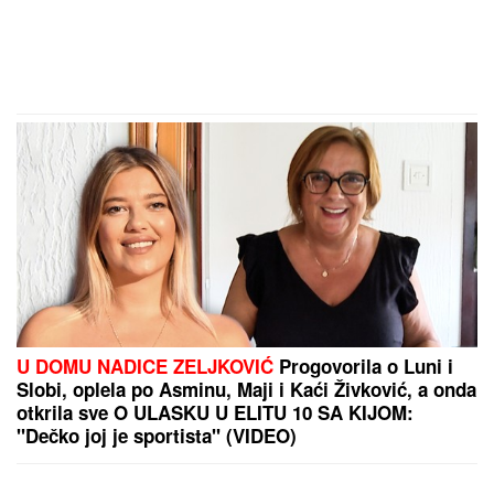
U DOMU NADICE ZELJKOVIĆ
Progovorila o Luni i
Slobi, oplela po Asminu, Maji i Kaći Živković, a onda
otkrila sve O ULASKU U ELITU 10 SA KIJOM:
"Dečko joj je sportista" (VIDEO)