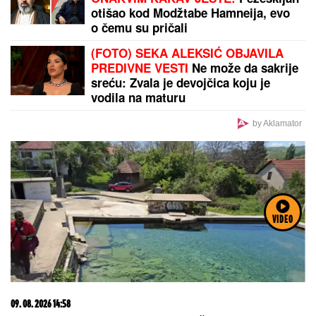
otišao kod Modžtabe Hamneija, evo
o čemu su pričali
(FOTO) SEKA ALEKSIĆ OBJAVILA
PREDIVNE VESTI
Ne može da sakrije
sreću: Zvala je devojčica koju je
vodila na maturu
by Aklamator
VIDEO
09. 08. 2026 14:58