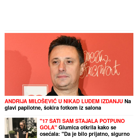
ANDRIJA MILOŠEVIĆ U NIKAD LUĐEM IZDANJU
Na
glavi papilotne, šokira fotkom iz salona
"17 SATI SAM STAJALA POTPUNO
GOLA"
Glumica otkrila kako se
osećala: "Da je bilo prijatno, sigurno