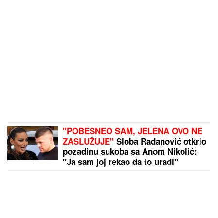
"POBESNEO SAM, JELENA OVO NE
ZASLUŽUJE"
Sloba Radanović otkrio
pozadinu sukoba sa Anom Nikolić:
"Ja sam joj rekao da to uradi"