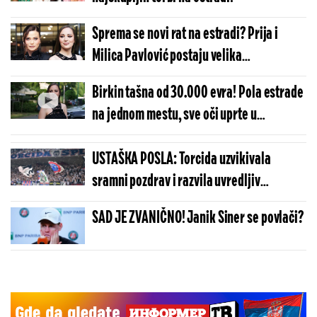
Sprema se novi rat na estradi? Prija i
Milica Pavlović postaju velika
konkurencija: "Ko je ovde zmija?"
Birkin tašna od 30.000 evra! Pola estrade
na jednom mestu, sve oči uprte u
Prijovićku (VIDEO)
USTAŠKA POSLA: Torcida uzvikivala
sramni pozdrav i razvila uvredljiv
transparent o Srbima i Oluji
SAD JE ZVANIČNO! Janik Siner se povlači?