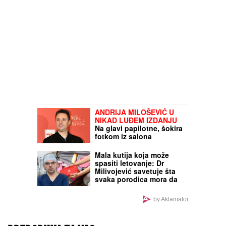
ANDRIJA MILOŠEVIĆ U
NIKAD LUĐEM IZDANJU
Na glavi papilotne, šokira
fotkom iz salona
Mala kutija koja može
spasiti letovanje: Dr
Milivojević savetuje šta
svaka porodica mora da
ima u putnoj apoteci za
dečje povrede
by Aklamator