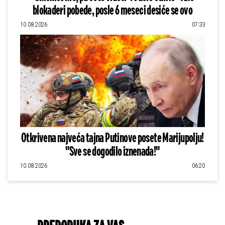
blokaderi pobede, posle 6 meseci desiće se ovo
10.08.2026
07:33
Otkrivena najveća tajna Putinove posete Marijupolju!
"Sve se dogodilo iznenada!"
10.08.2026
06:20