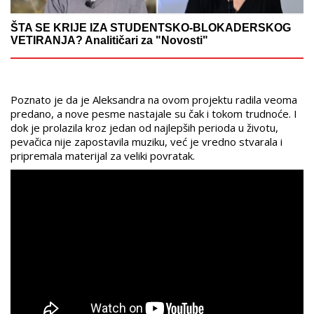
ŠTA SE KRIJE IZA STUDENTSKO-BLOKADERSKOG
VETIRANJA? Analitičari za "Novosti"
Poznato je da je Aleksandra na ovom projektu radila veoma
predano, a nove pesme nastajale su čak i tokom trudnoće. I
dok je prolazila kroz jedan od najlepših perioda u životu,
pevačica nije zapostavila muziku, već je vredno stvarala i
pripremala materijal za veliki povratak.