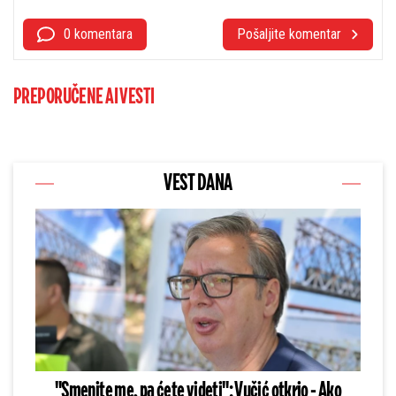
0 komentara
Pošaljite komentar
PREPORUČENE AI VESTI
VEST DANA
"Smenite me, pa ćete videti": Vučić otkrio - Ako