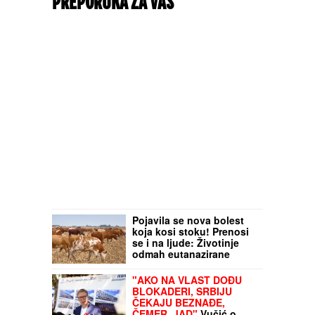
PREPORUKA ZA VAS
Pojavila se nova bolest
koja kosi stoku! Prenosi
se i na ljude: Životinje
odmah eutanazirane
"AKO NA VLAST DOĐU
BLOKADERI, SRBIJU
ČEKAJU BEZNAĐE,
ČEMER, JAD"
Vučić o