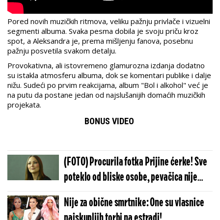
Pored novih muzičkih ritmova, veliku pažnju privlače i vizuelni
segmenti albuma. Svaka pesma dobila je svoju priču kroz
spot, a Aleksandra je, prema mišljenju fanova, posebnu
pažnju posvetila svakom detalju.
Provokativna, ali istovremeno glamurozna izdanja dodatno
su istakla atmosferu albuma, dok se komentari publike i dalje
nižu. Sudeći po prvim reakcijama, album "Bol i alkohol" već je
na putu da postane jedan od najslušanijih domaćih muzičkih
projekata.
BONUS VIDEO
(FOTO) Procurila fotka Prijine ćerke! Sve
poteklo od bliske osobe, pevačica nije
mogla da utiče
Nije za obične smrtnike: One su vlasnice
najskupljih torbi na estradi!