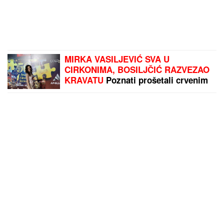
MIRKA VASILJEVIĆ SVA U
CIRKONIMA, BOSILJČIĆ RAZVEZAO
KRAVATU
Poznati prošetali crvenim
tepihom, pa usledio vatromet: Gala
Videnović nakon mnogo vremena u
javnosti (Video)