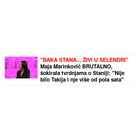
"BAKA STANA... ŽIVI U SELENDRI"
Maja Marinković BRUTALNO,
šokirala tvrdnjama o Staniji: "Nije
bilo Takija i nje više od pola sata"