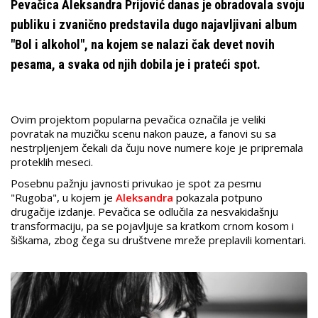
Pevačica Aleksandra Prijović danas je obradovala svoju
publiku i zvanično predstavila dugo najavljivani album
"Bol i alkohol", na kojem se nalazi čak devet novih
pesama, a svaka od njih dobila je i prateći spot.
Ovim projektom popularna pevačica označila je veliki
povratak na muzičku scenu nakon pauze, a fanovi su sa
nestrpljenjem čekali da čuju nove numere koje je pripremala
proteklih meseci.
Posebnu pažnju javnosti privukao je spot za pesmu
"Rugoba", u kojem je
Aleksandra
pokazala potpuno
drugačije izdanje. Pevačica se odlučila za nesvakidašnju
transformaciju, pa se pojavljuje sa kratkom crnom kosom i
šiškama, zbog čega su društvene mreže preplavili komentari.