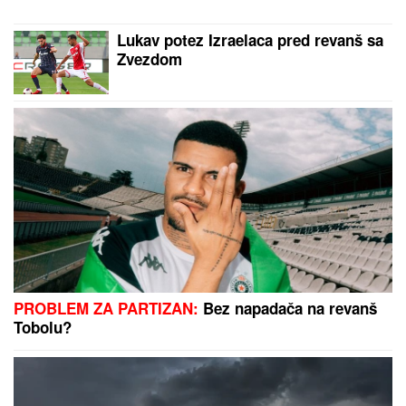
Lukav potez Izraelaca pred revanš sa
Zvezdom
PROBLEM ZA PARTIZAN:
Bez napadača na revanš
Tobolu?