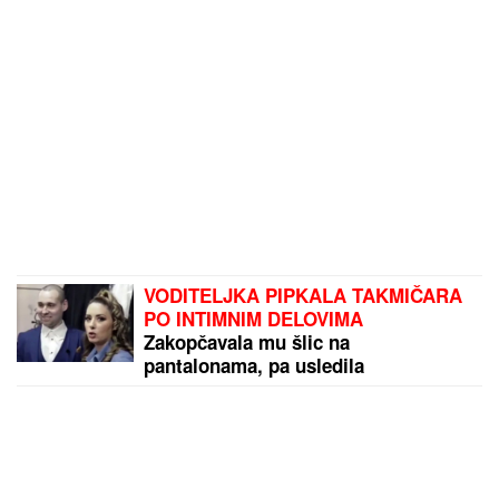
VODITELJKA PIPKALA TAKMIČARA
PO INTIMNIM DELOVIMA
Zakopčavala mu šlic na
pantalonama, pa usledila
neprijatnost: " Zanimljivo je kada
voditeljka odradi još neke stvari"