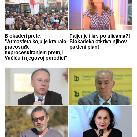
Blokaderi prete;
Paljenje i krv po ulicama?!
"Atmosfera koju je kreiralo
Blokadeka otkriva njihov
pravosuđe
pakleni plan!
neprocesuiranjem pretnji
Vučiću i njegovoj porodici"