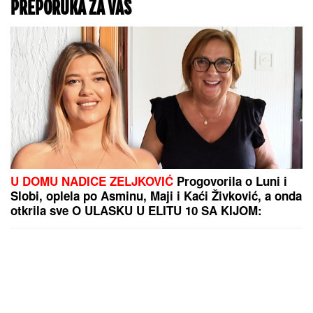
PREPORUKA ZA VAS
U DOMU NADICE ZELJKOVIĆ
Progovorila o Luni i
Slobi, oplela po Asminu, Maji i Kaći Živković, a onda
otkrila sve O ULASKU U ELITU 10 SA KIJOM:
"Dečko joj je sportista" (VIDEO)