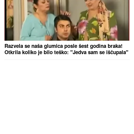
Razvela se naša glumica posle šest godina braka!
Otkrila koliko je bilo teško: "Jedva sam se iščupala"