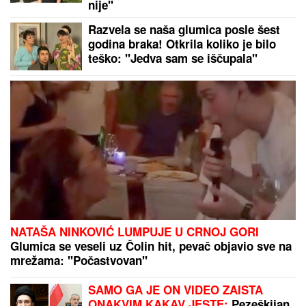
nije"
Razvela se naša glumica posle šest
godina braka! Otkrila koliko je bilo
teško: "Jedva sam se iščupala"
NATAŠA NINKOVIĆ LUMPUJE U CRNOJ GORI
Glumica se veseli uz Čolin hit, pevač objavio sve na
mrežama: "Počastvovan"
SAMO GA JE ON VIDEO ZAISTA
ONAKVIM KAKAV JESTE:
Pezeškijan