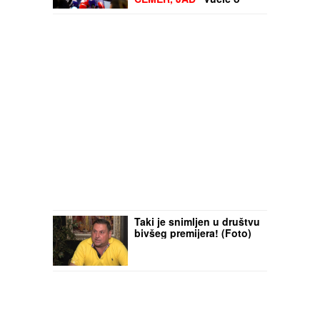
kritikama bivše vlasti i
susretu sa Zelenskim:
"Ne služim nikome, samo
Srbiji, naučite već
jednom"
Taki je snimljen u društvu
bivšeg premijera! (Foto)