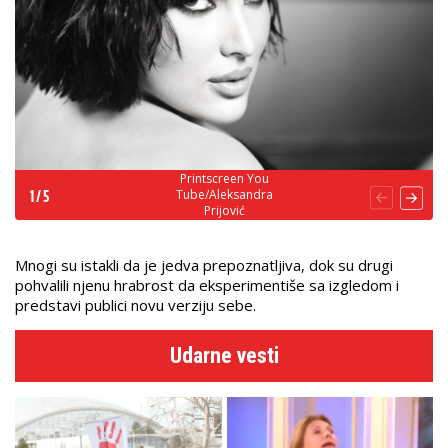
Printscreen You
Tube/Aleksandra
1
/
5
Prijović
Mnogi su istakli da je jedva prepoznatljiva, dok su drugi
pohvalili njenu hrabrost da eksperimentiše sa izgledom i
predstavi publici novu verziju sebe.
Udarne vesti