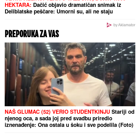
HEKTARA:
Dačić objavio dramatičan snimak iz
Deliblatske peščare: Umorni su, ali ne staju
by Aklamator
PREPORUKA ZA VAS
NAŠ GLUMAC (52) VERIO STUDENTKINJU
Stariji od
njenog oca, a sada joj pred svadbu priredio
iznenađenje: Ona ostala u šoku i sve podelila (Foto)